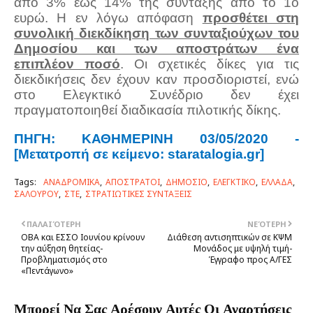
από 3% έως 14% της σύνταξης από το 1ο
ευρώ. Η εν λόγω απόφαση
προσθέτει στη
συνολική διεκδίκηση των συνταξιούχων του
Δημοσίου και των αποστράτων ένα
επιπλέον ποσό
. Οι σχετικές δίκες για τις
διεκδικήσεις δεν έχουν καν προσδιοριστεί, ενώ
στο Ελεγκτικό Συνέδριο δεν έχει
πραγματοποιηθεί διαδικασία πιλοτικής δίκης.
ΠΗΓΗ: ΚΑΘΗΜΕΡΙΝΗ 03/05/2020 -
[Μετατροπή σε κείμενο: staratalogia.gr]
Tags:
ΑΝΑΔΡΟΜΙΚΑ
ΑΠΟΣΤΡΑΤΟΙ
ΔΗΜΟΣΙΟ
ΕΛΕΓΚΤΙΚΟ
ΕΛΛΑΔΑ
ΣΑΛΟΥΡΟΥ
ΣΤΕ
ΣΤΡΑΤΙΩΤΙΚΕΣ ΣΥΝΤΑΞΕΙΣ
ΠΑΛΑΙΌΤΕΡΗ
ΝΕΌΤΕΡΗ
ΟΒΑ και ΕΣΣΟ Ιουνίου κρίνουν
Διάθεση αντισηπτικών σε ΚΨΜ
την αύξηση θητείας-
Μονάδος με υψηλή τιμή-
Προβληματισμός στο
Έγγραφο προς Α/ΓΕΣ
«Πεντάγωνο»
Μπορεί Να Σας Αρέσουν Αυτές Οι Αναρτήσεις