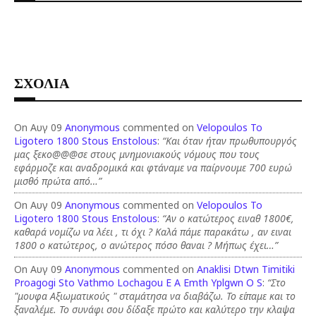
ΣΧΟΛΙΑ
On Αυγ 09
Anonymous
commented on
Velopoulos To
Ligotero 1800 Stous Enstolous
:
“Και όταν ήταν πρωθυπουργός
μας ξεκο@@@σε στους μνημονιακούς νόμους που τους
εφάρμοζε και αναδρομικά και φτάναμε να παίρνουμε 700 ευρώ
μισθό πρώτα από…”
On Αυγ 09
Anonymous
commented on
Velopoulos To
Ligotero 1800 Stous Enstolous
:
“Αν ο κατώτερος ειναθ 1800€,
καθαρά νομίζω να λέει , τι όχι ? Καλά πάμε παρακάτω , αν ειναι
1800 ο κατώτερος, ο ανώτερος πόσο θαναι ? Μήπως έχει…”
On Αυγ 09
Anonymous
commented on
Anaklisi Dtwn Timitiki
Proagogi Sto Vathmo Lochagou E A Emth Yplgwn O S
:
“Στο
"μουφα Αξιωματικούς " σταμάτησα να διαβάζω. Το είπαμε και το
ξαναλέμε. Το συνάφι σου δίδαξε πρώτο και καλύτερο την κλαψα