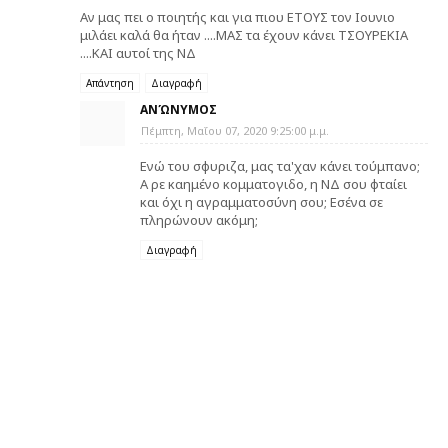
Αν μας πει ο ποιητής και για πιου ΕΤΟΥΣ τον Ιουνιο
μιλάει καλά θα ήταν ....ΜΑΣ τα έχουν κάνει ΤΣΟΥΡΕΚΙΑ
....ΚΑΙ αυτοί της ΝΔ
Απάντηση
Διαγραφή
ΑΝΏΝΥΜΟΣ
Πέμπτη, Μαΐου 07, 2020 9:25:00 μ.μ.
Ενώ του σφυριζα, μας τα'χαν κάνει τούμπανο;
Α ρε καημένο κομματογιδο, η ΝΔ σου φταίει
και όχι η αγραμματοσύνη σου; Εσένα σε
πληρώνουν ακόμη;
Διαγραφή