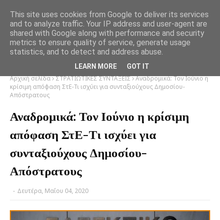
This site uses cookies from Google to deliver its services
and to analyze traffic. Your IP address and user-agent are
shared with Google along with performance and security
metrics to ensure quality of service, generate usage
statistics, and to detect and address abuse.
LEARN MORE
GOT IT
Αρχική σελίδα
ΣΤΡΑΤΙΩΤΙΚΕΣ ΣΥΝΤΑΞΕΙΣ
Αναδρομικά: Τον Ιούνιο η
κρίσιμη απόφαση ΣτΕ-Τι ισχύει για συνταξιούχους Δημοσίου-
Απόστρατους
Αναδρομικά: Τον Ιούνιο η κρίσιμη
απόφαση ΣτΕ-Τι ισχύει για
συνταξιούχους Δημοσίου-
Απόστρατους
-
Δευτέρα, Μαΐου 04, 2020