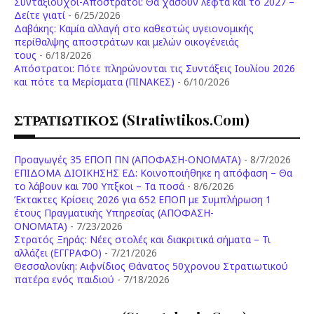
Συνταξιούχοι-Απόστρατοι: Θα χάσουν λεφτά και το 2027 –
Δείτε γιατί
- 6/25/2026
Δαβάκης: Καμία αλλαγή στο καθεστώς υγειονομικής
περίθαλψης αποστράτων και μελών οικογένειάς
τους
- 6/18/2026
Aπόστρατοι: Πότε πληρώνονται τις Συντάξεις Ιουλίου 2026
και πότε τα Μερίσματα (ΠΙΝΑΚΕΣ)
- 6/10/2026
ΣΤΡΑΤΙΩΤΙΚΟΣ (stratiwtikos.com)
Προαγωγές 35 ΕΠΟΠ ΠΝ (ΑΠΟΦΑΣΗ-ΟΝΟΜΑΤΑ)
- 8/7/2026
ΕΠΙΔΟΜΑ ΔΙΟΙΚΗΣΗΣ ΕΔ: Κοινοποιήθηκε η απόφαση – Θα
το λάβουν και 700 Υπξκοι – Τα ποσά
- 8/6/2026
Έκτακτες Κρίσεις 2026 για 652 ΕΠΟΠ με Συμπλήρωση 1
έτους Πραγματικής Υπηρεσίας (ΑΠΟΦΑΣΗ-
ONOMATA)
- 7/23/2026
Στρατός Ξηράς: Νέες στολές και διακριτικά σήματα – Τι
αλλάζει (ΕΓΓΡΑΦΟ)
- 7/21/2026
Θεσσαλονίκη: Αιφνίδιος Θάνατος 50χρονου Στρατιωτικού
πατέρα ενός παιδιού
- 7/18/2026