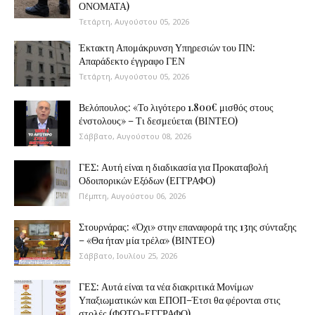
ΟΝΟΜΑΤΑ)
Τετάρτη, Αυγούστου 05, 2026
Έκτακτη Απομάκρυνση Υπηρεσιών του ΠΝ:
Απαράδεκτο έγγραφο ΓΕΝ
Τετάρτη, Αυγούστου 05, 2026
Βελόπουλος: «Το λιγότερο 1.800€ μισθός στους
ένστολους» – Τι δεσμεύεται (ΒΙΝΤΕΟ)
Σάββατο, Αυγούστου 08, 2026
ΓΕΣ: Αυτή είναι η διαδικασία για Προκαταβολή
Οδοιπορικών Εξόδων (ΕΓΓΡΑΦΟ)
Πέμπτη, Αυγούστου 06, 2026
Στουρνάρας: «Όχι» στην επαναφορά της 13ης σύνταξης
– «Θα ήταν μία τρέλα» (ΒΙΝΤΕΟ)
Σάββατο, Ιουλίου 25, 2026
ΓΕΣ: Αυτά είναι τα νέα διακριτικά Μονίμων
Υπαξιωματικών και ΕΠΟΠ–Έτσι θα φέρονται στις
στολές (ΦΩΤΟ-ΕΓΓΡΑΦΟ)