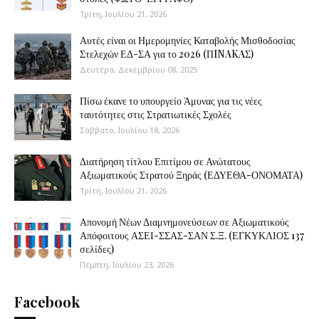
Τρίτη, Ιουλίου 21, 2026
Αυτές είναι οι Ημερομηνίες Καταβολής Μισθοδοσίας
Στελεχών ΕΔ-ΣΑ για το 2026 (ΠINAKAΣ)
Δευτέρα, Δεκεμβρίου 08, 2025
Πίσω έκανε το υπουργείο Άμυνας για τις νέες
ταυτότητες στις Στρατιωτικές Σχολές
Σάββατο, Ιουλίου 18, 2026
Διατήρηση τίτλου Επιτίμου σε Ανώτατους
Αξιωματικούς Στρατού Ξηράς (ΕΔΥΕΘΑ-ΟΝΟΜΑΤΑ)
Τρίτη, Ιουλίου 21, 2026
Απονομή Νέων Διαμνημονεύσεων σε Αξιωματικούς
Απόφοιτους ΑΣΕΙ-ΣΣΑΣ-ΣΑΝ Σ.Ξ. (ΕΓΚΥΚΛΙΟΣ 137
σελίδες)
Πέμπτη, Ιουλίου 23, 2026
Facebook