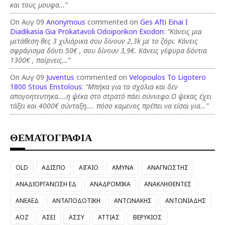
και τους μουφα…”
On Αυγ 09
Anonymous
commented on
Ges Afti Einai I
Diadikasia Gia Prokatavoli Odoiporikon Exodon
:
“Κάνεις μια
μετάθεση θες 3 χιλιάρικα σου δίνουν 2,3k με το ζόρι. Κάνεις
σφράγισμα δόντι 50€ , σου δίνουν 3,9€. Κάνεις γέφυρα δόντια
1300€ , παίρνεις…”
On Αυγ 09
Juventus
commented on
Velopoulos To Ligotero
1800 Stous Enstolous
:
“Μπήκα για τα σχόλια και δεν
απογοητευτηκα....η ψέκα στο στρατό πάει σύννεφο.Ο ψεκας έχει
τάξει και 4000€ σύνταξη.... πόσο καμενος πρέπει να είσαι για…”
ΘΕΜΑΤΟΓΡΑΦΙΑ
OLD
ΑΔΙΣΠΟ
ΑΙΓΑΙΟ
ΑΜΥΝΑ
ΑΝΑΓΝΩΣΤΗΣ
ΑΝΑΔΙΟΡΓΑΝΩΣΗ ΕΔ
ΑΝΑΔΡΟΜΙΚΑ
ΑΝΑΚΛΗΘΕΝΤΕΣ
ΑΝΕΑΕΔ
ΑΝΤΑΠΟΔΟΤΙΚΗ
ΑΝΤΩΝΑΚΗΣ
ΑΝΤΩΝΙΑΔΗΣ
ΑΟΖ
ΑΣΕΙ
ΑΣΣΥ
ΑΤΤΙΑΣ
ΒΕΡΥΚΙΟΣ