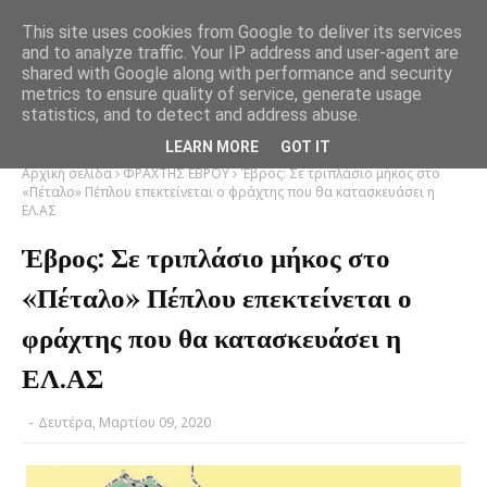
This site uses cookies from Google to deliver its services
and to analyze traffic. Your IP address and user-agent are
shared with Google along with performance and security
metrics to ensure quality of service, generate usage
statistics, and to detect and address abuse.
LEARN MORE
GOT IT
Αρχική σελίδα
ΦΡΑΧΤΗΣ ΕΒΡΟΥ
Έβρος: Σε τριπλάσιο μήκος στο
«Πέταλο» Πέπλου επεκτείνεται ο φράχτης που θα κατασκευάσει η
ΕΛ.ΑΣ
Έβρος: Σε τριπλάσιο μήκος στο
«Πέταλο» Πέπλου επεκτείνεται ο
φράχτης που θα κατασκευάσει η
ΕΛ.ΑΣ
-
Δευτέρα, Μαρτίου 09, 2020