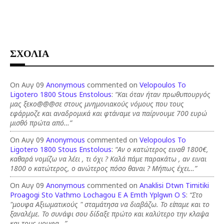
ΣΧΟΛΙΑ
On Αυγ 09
Anonymous
commented on
Velopoulos To
Ligotero 1800 Stous Enstolous
:
“Και όταν ήταν πρωθυπουργός
μας ξεκο@@@σε στους μνημονιακούς νόμους που τους
εφάρμοζε και αναδρομικά και φτάναμε να παίρνουμε 700 ευρώ
μισθό πρώτα από…”
On Αυγ 09
Anonymous
commented on
Velopoulos To
Ligotero 1800 Stous Enstolous
:
“Αν ο κατώτερος ειναθ 1800€,
καθαρά νομίζω να λέει , τι όχι ? Καλά πάμε παρακάτω , αν ειναι
1800 ο κατώτερος, ο ανώτερος πόσο θαναι ? Μήπως έχει…”
On Αυγ 09
Anonymous
commented on
Anaklisi Dtwn Timitiki
Proagogi Sto Vathmo Lochagou E A Emth Yplgwn O S
:
“Στο
"μουφα Αξιωματικούς " σταμάτησα να διαβάζω. Το είπαμε και το
ξαναλέμε. Το συνάφι σου δίδαξε πρώτο και καλύτερο την κλαψα
και τους μουφα…”