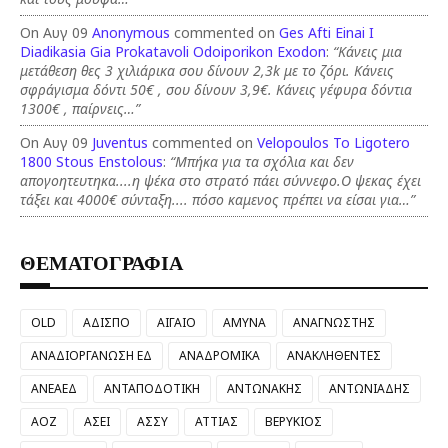
On Αυγ 09
Anonymous
commented on
Ges Afti Einai I
Diadikasia Gia Prokatavoli Odoiporikon Exodon
:
“Κάνεις μια
μετάθεση θες 3 χιλιάρικα σου δίνουν 2,3k με το ζόρι. Κάνεις
σφράγισμα δόντι 50€ , σου δίνουν 3,9€. Κάνεις γέφυρα δόντια
1300€ , παίρνεις…”
On Αυγ 09
Juventus
commented on
Velopoulos To Ligotero
1800 Stous Enstolous
:
“Μπήκα για τα σχόλια και δεν
απογοητευτηκα....η ψέκα στο στρατό πάει σύννεφο.Ο ψεκας έχει
τάξει και 4000€ σύνταξη.... πόσο καμενος πρέπει να είσαι για…”
ΘΕΜΑΤΟΓΡΑΦΙΑ
OLD
ΑΔΙΣΠΟ
ΑΙΓΑΙΟ
ΑΜΥΝΑ
ΑΝΑΓΝΩΣΤΗΣ
ΑΝΑΔΙΟΡΓΑΝΩΣΗ ΕΔ
ΑΝΑΔΡΟΜΙΚΑ
ΑΝΑΚΛΗΘΕΝΤΕΣ
ΑΝΕΑΕΔ
ΑΝΤΑΠΟΔΟΤΙΚΗ
ΑΝΤΩΝΑΚΗΣ
ΑΝΤΩΝΙΑΔΗΣ
ΑΟΖ
ΑΣΕΙ
ΑΣΣΥ
ΑΤΤΙΑΣ
ΒΕΡΥΚΙΟΣ