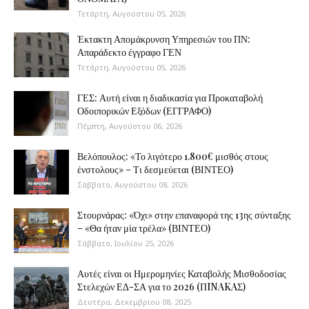
Τετάρτη, Αυγούστου 05, 2026
Έκτακτη Απομάκρυνση Υπηρεσιών του ΠΝ:
Απαράδεκτο έγγραφο ΓΕΝ
Τετάρτη, Αυγούστου 05, 2026
ΓΕΣ: Αυτή είναι η διαδικασία για Προκαταβολή
Οδοιπορικών Εξόδων (ΕΓΓΡΑΦΟ)
Πέμπτη, Αυγούστου 06, 2026
Βελόπουλος: «Το λιγότερο 1.800€ μισθός στους
ένστολους» – Τι δεσμεύεται (ΒΙΝΤΕΟ)
Σάββατο, Αυγούστου 08, 2026
Στουρνάρας: «Όχι» στην επαναφορά της 13ης σύνταξης
– «Θα ήταν μία τρέλα» (ΒΙΝΤΕΟ)
Σάββατο, Ιουλίου 25, 2026
Αυτές είναι οι Ημερομηνίες Καταβολής Μισθοδοσίας
Στελεχών ΕΔ-ΣΑ για το 2026 (ΠINAKAΣ)
Δευτέρα, Δεκεμβρίου 08, 2025