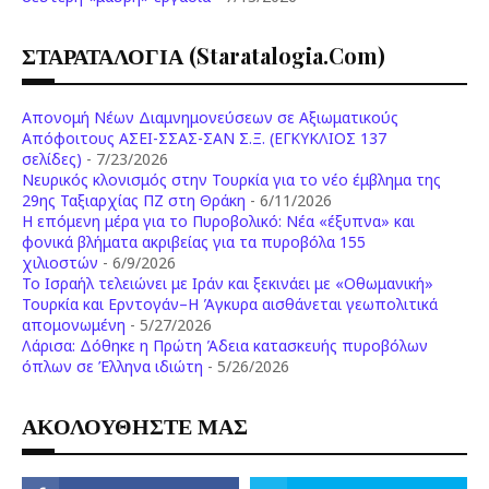
ΣΤΑΡΑΤΑΛΟΓΙΑ (staratalogia.com)
Απονομή Νέων Διαμνημονεύσεων σε Αξιωματικούς
Απόφοιτους ΑΣΕΙ-ΣΣΑΣ-ΣΑΝ Σ.Ξ. (ΕΓΚΥΚΛΙΟΣ 137
σελίδες)
- 7/23/2026
Νευρικός κλονισμός στην Τουρκία για το νέο έμβλημα της
29ης Ταξιαρχίας ΠΖ στη Θράκη
- 6/11/2026
Η επόμενη μέρα για το Πυροβολικό: Νέα «έξυπνα» και
φονικά βλήματα ακριβείας για τα πυροβόλα 155
χιλιοστών
- 6/9/2026
Το Ισραήλ τελειώνει με Ιράν και ξεκινάει με «Οθωμανική»
Τουρκία και Ερντογάν–Η Άγκυρα αισθάνεται γεωπολιτικά
απομονωμένη
- 5/27/2026
Λάρισα: Δόθηκε η Πρώτη Άδεια κατασκευής πυροβόλων
όπλων σε Έλληνα ιδιώτη
- 5/26/2026
ΑΚΟΛΟΥΘΗΣΤΕ ΜΑΣ