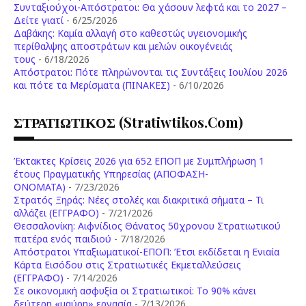
Συνταξιούχοι-Απόστρατοι: Θα χάσουν λεφτά και το 2027 –
Δείτε γιατί
- 6/25/2026
Δαβάκης: Καμία αλλαγή στο καθεστώς υγειονομικής
περίθαλψης αποστράτων και μελών οικογένειάς
τους
- 6/18/2026
Aπόστρατοι: Πότε πληρώνονται τις Συντάξεις Ιουλίου 2026
και πότε τα Μερίσματα (ΠΙΝΑΚΕΣ)
- 6/10/2026
ΣΤΡΑΤΙΩΤΙΚΟΣ (stratiwtikos.com)
Έκτακτες Κρίσεις 2026 για 652 ΕΠΟΠ με Συμπλήρωση 1
έτους Πραγματικής Υπηρεσίας (ΑΠΟΦΑΣΗ-
ONOMATA)
- 7/23/2026
Στρατός Ξηράς: Νέες στολές και διακριτικά σήματα – Τι
αλλάζει (ΕΓΓΡΑΦΟ)
- 7/21/2026
Θεσσαλονίκη: Αιφνίδιος Θάνατος 50χρονου Στρατιωτικού
πατέρα ενός παιδιού
- 7/18/2026
Απόστρατοι Υπαξιωματικοί-ΕΠΟΠ: Έτσι εκδίδεται η Ενιαία
Κάρτα Εισόδου στις Στρατιωτικές Εκμεταλλεύσεις
(ΕΓΓΡΑΦΟ)
- 7/14/2026
Σε οικονομική ασφυξία οι Στρατιωτικοί: Το 90% κάνει
δεύτερη «μαύρη» εργασία
- 7/13/2026