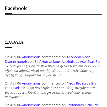
Facebook
ΣΧΟΛΙΑ
On Αυγ 06
Anonymous
commented on
Aponomi Neon
Diamnimonefseon Se Axiomatikous Apofoitous Asei Ssas San
Sx
:
“Θα φανώ χαζός, αλλτθα θελα να ήξερα τι κάνανε οι εν λόγω
αξκοι και πήρανε ηθική αμοιβή πέραν του ότι τελειώσανε τη
σχολή τους.. Παρακαλώ να μου πει…”
On Αυγ 06
Anonymous
commented on
Neos Proedros Stin
Eaas Larisas
:
“Τι να ασχοληθούμε; Κοπή πίτας, στεφάνια στις
εθνικές εορτές, ΚΑΑΥ, επίσκεψη σε κανένα φυλάκιο, τέτοια
πράγματα.”
On Αυγ 06
Anonymous
commented on
Stournaras Ochi Stin