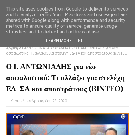
This site uses cookies from Google to deliver its services
and to analyze traffic. Your IP address and user-agent are
shared with Google along with performance and security
metrics to ensure quality of service, generate usage
statistics, and to detect and address abuse.
LEARN MORE
GOT IT
Αρχική σελίδα
ΣΩΜΑΤΑ ΑΣΦΑΛΕΙΑΣ
Ο Ι. ΑΝΤΩΝΙΑΔΗΣ για νέο
ασφαλιστικό: Τι αλλάζει για στελέχη ΕΔ-ΣΑ και αποστράτους (BINTEO)
Ο Ι. ΑΝΤΩΝΙΑΔΗΣ για νέο
ασφαλιστικό: Τι αλλάζει για στελέχη
ΕΔ-ΣΑ και αποστράτους (BINTEO)
-
Κυριακή, Φεβρουαρίου 23, 2020