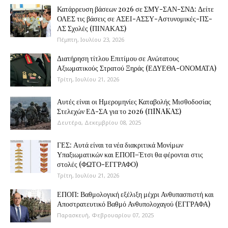
Κατάρρευση βάσεων 2026 σε ΣΜΥ-ΣΑΝ-ΣΝΔ: Δείτε
ΟΛΕΣ τις βάσεις σε ΑΣΕΙ-ΑΣΣΥ-Αστυνομικές-ΠΣ-
ΛΣ Σχολές (ΠΙΝΑΚΑΣ)
Πέμπτη, Ιουλίου 23, 2026
Διατήρηση τίτλου Επιτίμου σε Ανώτατους
Αξιωματικούς Στρατού Ξηράς (ΕΔΥΕΘΑ-ΟΝΟΜΑΤΑ)
Τρίτη, Ιουλίου 21, 2026
Αυτές είναι οι Ημερομηνίες Καταβολής Μισθοδοσίας
Στελεχών ΕΔ-ΣΑ για το 2026 (ΠINAKAΣ)
Δευτέρα, Δεκεμβρίου 08, 2025
ΓΕΣ: Αυτά είναι τα νέα διακριτικά Μονίμων
Υπαξιωματικών και ΕΠΟΠ–Έτσι θα φέρονται στις
στολές (ΦΩΤΟ-ΕΓΓΡΑΦΟ)
Τρίτη, Ιουλίου 21, 2026
ΕΠΟΠ: Βαθμολογική εξέλιξη μέχρι Ανθυπασπιστή και
Αποστρατευτικό Βαθμό Ανθυπολοχαγού (ΕΓΓΡΑΦΑ)
Παρασκευή, Φεβρουαρίου 07, 2025