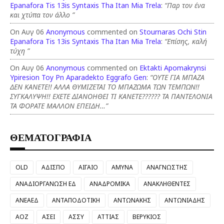
Epanafora Tis 13is Syntaxis Tha Itan Mia Trela
:
“Παρ τον ένα
και χτύπα τον άλλο ”
On Αυγ 06
Anonymous
commented on
Stournaras Ochi Stin
Epanafora Tis 13is Syntaxis Tha Itan Mia Trela
:
“Επίσης, καλή
τύχη ”
On Αυγ 06
Anonymous
commented on
Ektakti Apomakrynsi
Ypiresion Toy Pn Aparadekto Eggrafo Gen
:
“ΟΥΤΕ ΓΙΑ ΜΠΑΖΑ
ΔΕΝ ΚΑΝΕΤΕ!! ΑΛΛΑ ΘΥΜΙΖΕΤΑΙ ΤΟ ΜΠΑΖΩΜΑ ΤΩΝ ΤΕΜΠΩΝ!!
ΣΥΓΚΑΛΥΨΗ!! ΕΧΕΤΕ ΔΙΑΝΟΗΘΕΙ ΤΙ ΚΑΝΕΤΕ?????? ΤΑ ΠΑΝΤΕΛΟΝΙΑ
ΤΑ ΦΟΡΑΤΕ ΜΑΛΛΟΝ ΕΠΕΙΔΗ…”
ΘΕΜΑΤΟΓΡΑΦΙΑ
OLD
ΑΔΙΣΠΟ
ΑΙΓΑΙΟ
ΑΜΥΝΑ
ΑΝΑΓΝΩΣΤΗΣ
ΑΝΑΔΙΟΡΓΑΝΩΣΗ ΕΔ
ΑΝΑΔΡΟΜΙΚΑ
ΑΝΑΚΛΗΘΕΝΤΕΣ
ΑΝΕΑΕΔ
ΑΝΤΑΠΟΔΟΤΙΚΗ
ΑΝΤΩΝΑΚΗΣ
ΑΝΤΩΝΙΑΔΗΣ
ΑΟΖ
ΑΣΕΙ
ΑΣΣΥ
ΑΤΤΙΑΣ
ΒΕΡΥΚΙΟΣ