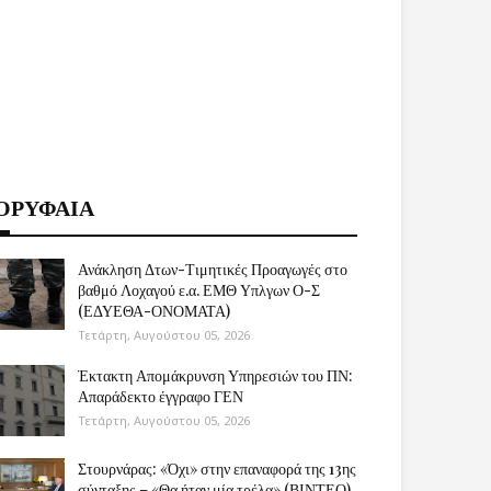
ΟΡΥΦΑΙΑ
Ανάκληση Δτων-Τιμητικές Προαγωγές στο
βαθμό Λοχαγού ε.α. ΕΜΘ Υπλγων Ο-Σ
(ΕΔΥΕΘΑ-ΟΝΟΜΑΤΑ)
Τετάρτη, Αυγούστου 05, 2026
Έκτακτη Απομάκρυνση Υπηρεσιών του ΠΝ:
Απαράδεκτο έγγραφο ΓΕΝ
Τετάρτη, Αυγούστου 05, 2026
Στουρνάρας: «Όχι» στην επαναφορά της 13ης
σύνταξης – «Θα ήταν μία τρέλα» (ΒΙΝΤΕΟ)