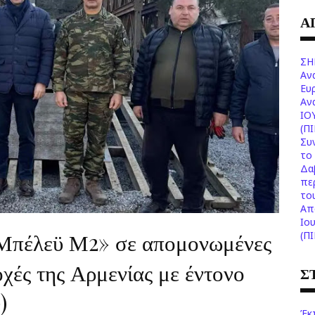
Α
ΣΗ
Αν
Ευ
Aν
ΙΟ
(Π
Συ
το 
Δα
πε
το
Aπ
Ιο
«Μπέλεϋ Μ2» σε απομονωμένες
(Π
χές της Αρμενίας με έντονο
Σ
)
Έκ