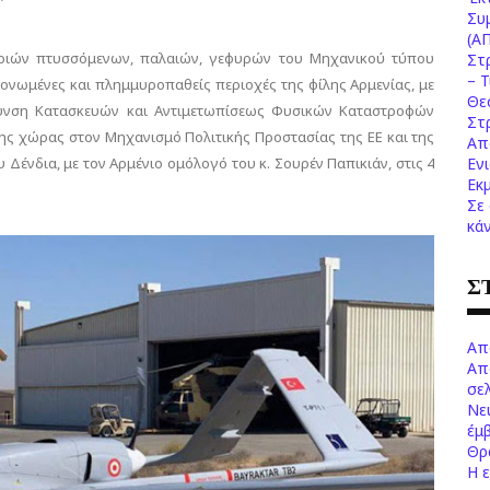
Συ
(Α
ριών πτυσσόμενων, παλαιών, γεφυρών του Μηχανικού τύπου
Στ
– 
νωμένες και πλημμυροπαθείς περιοχές της φίλης Αρμενίας, με
Θε
ύθυνση Κατασκευών και Αντιμετωπίσεως Φυσικών Καταστροφών
Στ
της χώρας στον Μηχανισμό Πολιτικής Προστασίας της ΕΕ και της
Απ
Δένδια, με τον Αρμένιο ομόλογό του κ. Σουρέν Παπικιάν, στις 4
Εν
Εκ
Σε
κά
Σ
Απ
Απ
σελ
Νε
έμ
Θρ
Η 