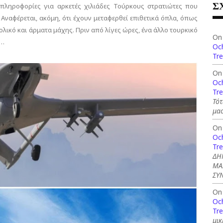
Σ
 πληροφορίες για αρκετές χιλιάδες Τούρκους στρατιώτες που
Αναφέρεται, ακόμη, ότι έχουν μεταφερθεί επιθετικά όπλα, όπως
κό και άρματα μάχης. Πριν από λίγες ώρες, ένα άλλο τουρκικό
On
μ…
Och
Tre
On
Och
Tre
Τότ
μασ
On
Och
Tre
ΔΗ
ΜΑ
ΣΥ
On
Och
Tre
μικ