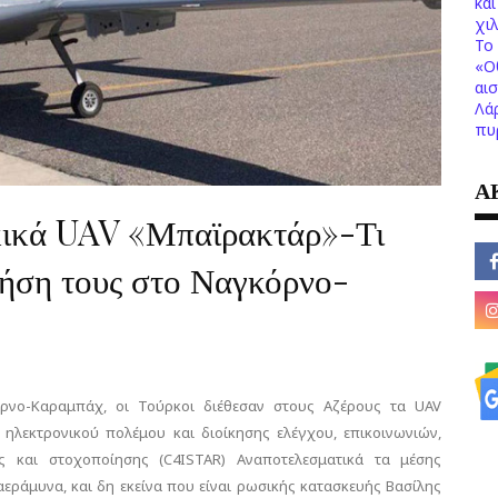
κα
χι
Το 
«Ο
αι
Λά
πυ
Α
κικά UAV «Μπαϊρακτάρ»-Τι
χρήση τους στο Ναγκόρνο-
νο-Καραμπάχ, οι Τούρκοι διέθεσαν στους Αζέρους τα UAV
ηλεκτρονικού πολέμου και διοίκησης ελέγχου, επικοινωνιών,
ς και στοχοποίησης (C4ISTAR) Αναποτελεσματικά τα μέσης
αεράμυνα, και δη εκείνα που είναι ρωσικής κατασκευής Βασίλης