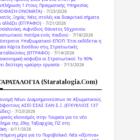
μπλήρωση 1 έτους Πραγματικής Υπηρεσίας
ΠΟΦΑΣΗ-ONOMATA)
- 7/23/2026
ρατός Ξηράς: Νέες στολές και διακριτικά σήματα
Τι αλλάζει (ΕΓΓΡΑΦΟ)
- 7/21/2026
σσαλονίκη: Αιφνίδιος Θάνατος 50χρονου
ρατιωτικού πατέρα ενός παιδιού
- 7/18/2026
όστρατοι Υπαξιωματικοί-ΕΠΟΠ: Έτσι εκδίδεται η
ιαία Κάρτα Εισόδου στις Στρατιωτικές
μεταλλεύσεις (ΕΓΓΡΑΦΟ)
- 7/14/2026
 οικονομική ασφυξία οι Στρατιωτικοί: Το 90%
νει δεύτερη «μαύρη» εργασία
- 7/13/2026
ΤΑΡΑΤΑΛΟΓΙΑ (staratalogia.com)
ονομή Νέων Διαμνημονεύσεων σε Αξιωματικούς
όφοιτους ΑΣΕΙ-ΣΣΑΣ-ΣΑΝ Σ.Ξ. (ΕΓΚΥΚΛΙΟΣ 137
ίδες)
- 7/23/2026
υρικός κλονισμός στην Τουρκία για το νέο
βλημα της 29ης Ταξιαρχίας ΠΖ στη
άκη
- 6/11/2026
επόμενη μέρα για το Πυροβολικό: Νέα «έξυπνα»