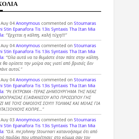
ΧΟΛΙΑ
 Αυγ 04
Anonymous
commented on
Stournaras
i Stin Epanafora Tis 13is Syntaxis Tha Itan Mia
la
:
“Έρχεται η κάλπη, καλή τύχη!!!”
 Αυγ 04
Anonymous
commented on
Stournaras
i Stin Epanafora Tis 13is Syntaxis Tha Itan Mia
la
:
“Όλα αυτά να τα θυμάστε όταν πάτε στην κάλπη.
ε θα ορίσετε την μοίρα σας γιατί από βρισιές δεν
άνε αυτοί.”
 Αυγ 04
Anonymous
commented on
Stournaras
i Stin Epanafora Tis 13is Syntaxis Tha Itan Mia
la
:
“Ρε ΕΚΤΡΩΜΑ -ΤΕΡΑΣ ΔΗΜΙΟΥΡΓΗΜΑ ΤΗΣ ΝΕΑΣ
ΜΟΠΡΑΣΙΑΣ ΕΞΑΦΑΝΙΣΟΥ ΑΠΟ ΠΡΟΣΩΠΟΥ ΓΗΣ
ΖΙ ΜΕ ΤΟΥΣ ΟΜΟΙΟΥΣ ΣΟΥ!!! ΤΟΛΜΑΣ ΚΑΙ ΜΙΛΑΣ ΓΙΑ
ΝΤΑΞΙΟΥΧΟΥΣ ΚΟΠΡΕ…”
 Αυγ 03
Anonymous
commented on
Stournaras
i Stin Epanafora Tis 13is Syntaxis Tha Itan Mia
la
:
“O.k. mr.Johnny Stournari κατανοήσαμε ότι από
ρό παιδάκι που υπηρέτησες στο κόμμα σαν τον