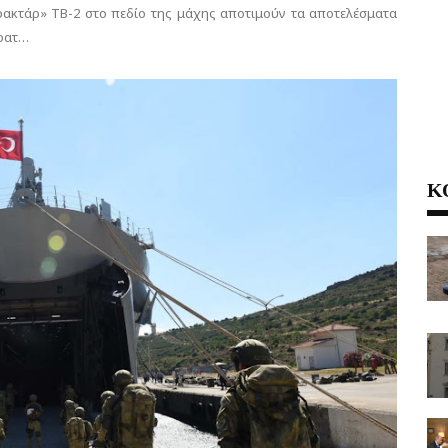
ρακτάρ» ΤΒ-2 στο πεδίο της μάχης αποτιμούν τα αποτελέσματα
τρατ…
Κ