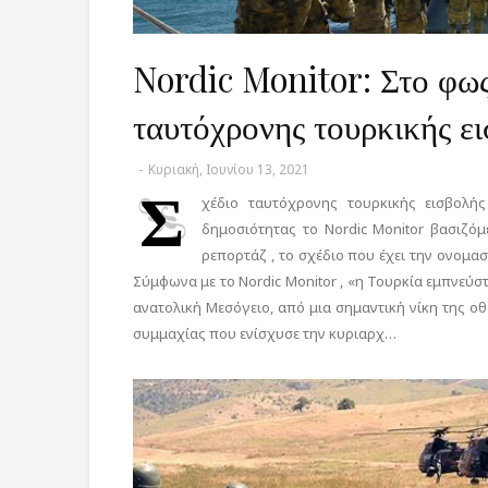
Nordic Monitor: Στο φως
ταυτόχρονης τουρκικής ε
-
Κυριακή, Ιουνίου 13, 2021
Σ
χέδιο ταυτόχρονης τουρκικής εισβολή
δημοσιότητας το Nordic Monitor βασιζό
ρεπορτάζ , το σχέδιο που έχει την ονομασ
Σύμφωνα με το Nordic Monitor , «η Τουρκία εμπνεύσ
ανατολική Μεσόγειο, από μια σημαντική νίκη της ο
συμμαχίας που ενίσχυσε την κυριαρχ…