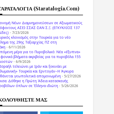
ΤΑΡΑΤΑΛΟΓΙΑ (staratalogia.com)
ονομή Νέων Διαμνημονεύσεων σε Αξιωματικούς
όφοιτους ΑΣΕΙ-ΣΣΑΣ-ΣΑΝ Σ.Ξ. (ΕΓΚΥΚΛΙΟΣ 137
ίδες)
- 7/23/2026
υρικός κλονισμός στην Τουρκία για το νέο
βλημα της 29ης Ταξιαρχίας ΠΖ στη
άκη
- 6/11/2026
επόμενη μέρα για το Πυροβολικό: Νέα «έξυπνα»
ι φονικά βλήματα ακριβείας για τα πυροβόλα 155
λιοστών
- 6/9/2026
Ισραήλ τελειώνει με Ιράν και ξεκινάει με
θωμανική» Τουρκία και Ερντογάν–Η Άγκυρα
σθάνεται γεωπολιτικά απομονωμένη
- 5/27/2026
ρισα: Δόθηκε η Πρώτη Άδεια κατασκευής
ροβόλων όπλων σε Έλληνα ιδιώτη
- 5/26/2026
ΚΟΛΟΥΘΗΣΤΕ ΜΑΣ