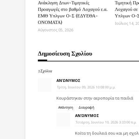
Ανάκληση Δτων-Τιμητικές
Τιμητική Πρ
Προαγωγές στο βαθμό Λοχαγού ε.α.
Λοχαγού σε
ΕΜΘ Υπλγων Ο-Σ (ΕΔΥΕΘΑ-
Υπλγων Ο-Σ
ΟΝΟΜΑΤΑ)
Ιούλιος 14, 2
Αύγουστος 05, 2026
Δημοσίευση Σχολίου
5 Σχόλια
ΑΝΏΝΥΜΟΣ
Τρίτη, Ιουνίου 09, 2026 10:08:00 μ.μ.
Κουράστηκαν στην αεροπορία τα παιδιά
Απάντηση
Διαγραφή
ΑΝΏΝΥΜΟΣ
Τετάρτη, Ιουνίου 10, 2026 3:33:00 π.μ.
Κοίτα τη δουλειά σου και μη σχολ