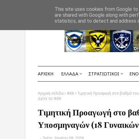
Αρχική
ΟΡΟΙ ΧΡΗΣΗΣ
ΕΠΙΚΟΙΝΩΝΙΑ
This site uses cookies from Google to d
are shared with Google along with perf
statistics, and to detect and address 
ΑΡΧΙΚΗ
ΕΛΛΑΔΑ
ΣΤΡΑΤΙΩΤΙΚΟΙ
ΕΝΟ
Αρχική σελίδα
ΦΕΚ
Τιμητική Προαγωγή στο βαθμό του
Δείτε το ΦΕΚ
Τιμητική Προαγωγή στο βα
Υποσμηναγών (18 Γυναικών
-
Τρίτη, Ιουνίου 09, 2026