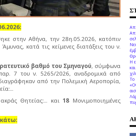
Σ
06.2026:
Απ
Απ
ηκε στην Αθήνα, την 28η.05.2026, κατόπιν
σελ
Νε
μυνας, κατά τις κείμενες διατάξεις του ν.
έμ
Θρ
Η 
ρατευτικό βαθμό του Σμηναγού
, σύμφωνα
κα
αρ. 7 του ν. 5265/2026, αναδρομικά από
χι
Το 
 διαγράφηκαν από την Πολεμική Αεροπορία,
«Ο
α:...
αι
Λά
κράς Θητείας:... και
18
Μονιμοποιημένες
πυ
Α
κάτω: