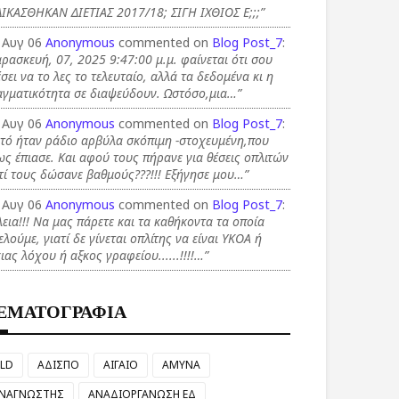
ΙΚΑΣΘΗΚΑΝ ΔΙΕΤΙΑΣ 2017/18; ΣΙΓΗ ΙΧΘΙΟΣ Ε;;;”
 Αυγ 06
Anonymous
commented on
Blog Post_7
:
ρασκευή, 07, 2025 9:47:00 μ.μ. φαίνεται ότι σου
σει να το λες το τελευταίο, αλλά τα δεδομένα κι η
αγματικότητα σε διαψεύδουν. Ωστόσο,μια…”
 Αυγ 06
Anonymous
commented on
Blog Post_7
:
τό ήταν ράδιο αρβύλα σκόπιμη -στοχευμένη,που
ς έπιασε. Και αφού τους πήρανε για θέσεις οπλιτών
τί τους δώσανε βαθμούς???!!! Εξήγησε μου…”
 Αυγ 06
Anonymous
commented on
Blog Post_7
:
λεια!!! Να μας πάρετε και τα καθήκοντα τα οποία
ελούμε, γιατί δε γίνεται οπλίτης να είναι ΥΚΟΑ ή
ιας λόχου ή αξκος γραφείου......!!!!…”
ΕΜΑΤΟΓΡΑΦΙΑ
LD
ΑΔΙΣΠΟ
ΑΙΓΑΙΟ
ΑΜΥΝΑ
ΝΑΓΝΩΣΤΗΣ
ΑΝΑΔΙΟΡΓΑΝΩΣΗ ΕΔ