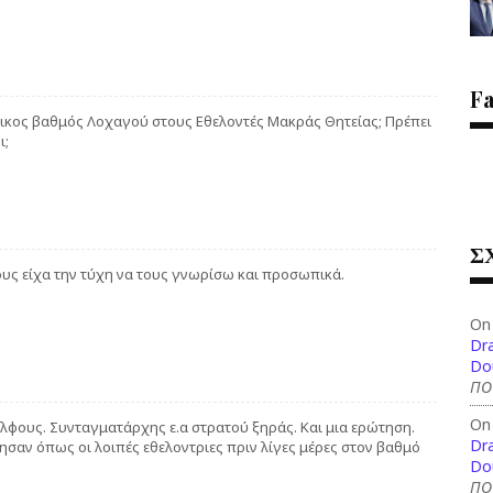
F
τικος βαθμός Λοχαγού στους Εθελοντές Μακράς Θητείας; Πρέπει
ι;
Σ
ς είχα την τύχη να τους γνωρίσω και προσωπικά.
On
Dra
Do
ΠΟ
On
λφους. Συνταγματάρχης ε.α στρατού ξηράς. Και μια ερώτηση.
Dra
σαν όπως οι λοιπές εθελοντριες πριν λίγες μέρες στον βαθμό
Do
ΠΟ