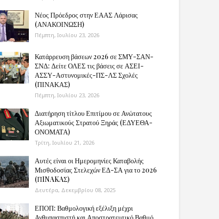
Νέος Πρόεδρος στην ΕΑΑΣ Λάρισας
(ΑΝΑΚΟΙΝΩΣΗ)
Πέμπτη, Ιουλίου 23, 2026
Κατάρρευση βάσεων 2026 σε ΣΜΥ-ΣΑΝ-
ΣΝΔ: Δείτε ΟΛΕΣ τις βάσεις σε ΑΣΕΙ-
ΑΣΣΥ-Αστυνομικές-ΠΣ-ΛΣ Σχολές
(ΠΙΝΑΚΑΣ)
Πέμπτη, Ιουλίου 23, 2026
Διατήρηση τίτλου Επιτίμου σε Ανώτατους
Αξιωματικούς Στρατού Ξηράς (ΕΔΥΕΘΑ-
ΟΝΟΜΑΤΑ)
Τρίτη, Ιουλίου 21, 2026
Αυτές είναι οι Ημερομηνίες Καταβολής
Μισθοδοσίας Στελεχών ΕΔ-ΣΑ για το 2026
(ΠINAKAΣ)
Δευτέρα, Δεκεμβρίου 08, 2025
ΕΠΟΠ: Βαθμολογική εξέλιξη μέχρι
Ανθυπασπιστή και Αποστρατευτικό Βαθμό