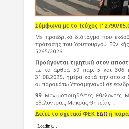
Σύμφωνα με το Τεύχος Γ’ 2790/05.
Με προεδρικό διάταγμα που εκδόθ
πρότασης του Υφυπουργού Εθνικής Ά
5265/2026:
Προάγονται τιμητικά στον αποστ
με τα άρθρα 59 παρ. 5 και 306 π
31.08.2025, ημέρα κατά την οποία
οι παρακάτω Υποσμηναγοί σε εφεδρεί
99
Μονιμοποιηθέντες Εθελοντές Μα
Εθελόντριες Μακράς Θητείας:...
Δείτε το σχετικό ΦΕΚ
ΕΔΩ
ή παρα