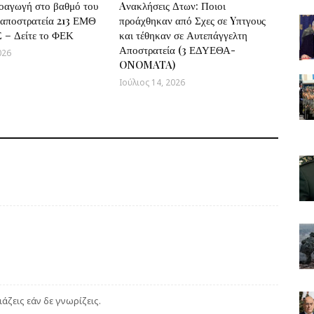
οαγωγή στο βαθμό του
Aνακλήσεις Δτων: Ποιοι
 αποστρατεία 213 ΕΜΘ
προάχθηκαν από Σχες σε Yπτγους
 – Δείτε το ΦΕΚ
και τέθηκαν σε Αυτεπάγγελτη
Αποστρατεία (3 ΕΔΥΕΘΑ-
026
ONOMATA)
Ιούλιος 14, 2026
ιάζεις εάν δε γνωρίζεις.