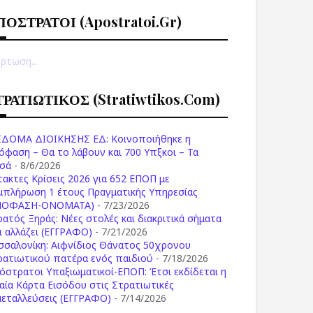
ΠΟΣΤΡΑΤΟΙ (apostratoi.gr)
ρτωση...
ΤΡΑΤΙΩΤΙΚΟΣ (stratiwtikos.com)
ΙΔΟΜΑ ΔΙΟΙΚΗΣΗΣ ΕΔ: Κοινοποιήθηκε η
όφαση – Θα το λάβουν και 700 Υπξκοι – Τα
σά
- 8/6/2026
τακτες Κρίσεις 2026 για 652 ΕΠΟΠ με
μπλήρωση 1 έτους Πραγματικής Υπηρεσίας
ΠΟΦΑΣΗ-ONOMATA)
- 7/23/2026
ρατός Ξηράς: Νέες στολές και διακριτικά σήματα
Τι αλλάζει (ΕΓΓΡΑΦΟ)
- 7/21/2026
σσαλονίκη: Αιφνίδιος Θάνατος 50χρονου
ρατιωτικού πατέρα ενός παιδιού
- 7/18/2026
όστρατοι Υπαξιωματικοί-ΕΠΟΠ: Έτσι εκδίδεται η
ιαία Κάρτα Εισόδου στις Στρατιωτικές
μεταλλεύσεις (ΕΓΓΡΑΦΟ)
- 7/14/2026