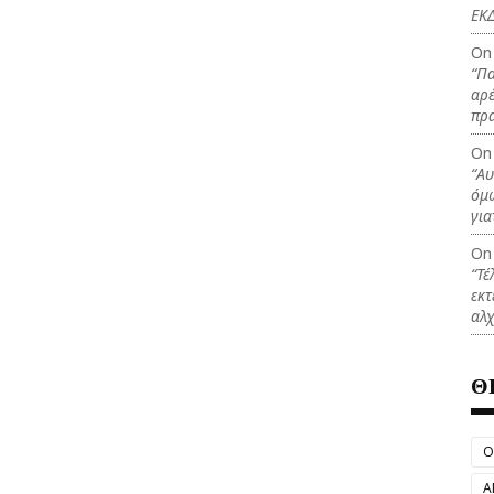
ΕΚΔ
On
“Πα
αρέ
πρ
On
“Αυ
όμω
για
On
“Τέ
εκτ
αλχ
Θ
O
Α