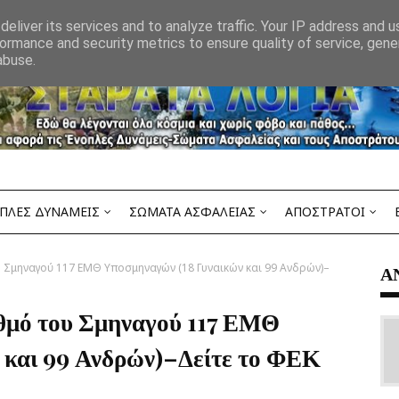
eliver its services and to analyze traffic. Your IP address and 
ormance and security metrics to ensure quality of service, gen
abuse.
ΠΛΕΣ ΔΥΝΑΜΕΙΣ
ΣΩΜΑΤΑ ΑΣΦΑΛΕΙΑΣ
ΑΠΟΣΤΡΑΤΟΙ
 Σμηναγού 117 ΕΜΘ Υποσμηναγών (18 Γυναικών και 99 Ανδρών)–
Α
θμό του Σμηναγού 117 ΕΜΘ
 και 99 Ανδρών)–Δείτε το ΦΕΚ