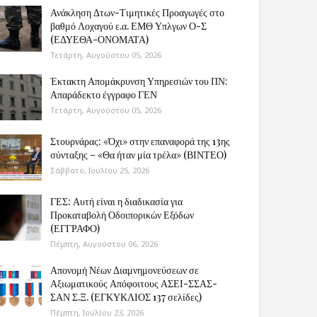
Ανάκληση Δτων-Τιμητικές Προαγωγές στο
βαθμό Λοχαγού ε.α. ΕΜΘ Υπλγων Ο-Σ
(ΕΔΥΕΘΑ-ΟΝΟΜΑΤΑ)
Τετάρτη, Αυγούστου 05, 2026
Έκτακτη Απομάκρυνση Υπηρεσιών του ΠΝ:
Απαράδεκτο έγγραφο ΓΕΝ
Τετάρτη, Αυγούστου 05, 2026
Στουρνάρας: «Όχι» στην επαναφορά της 13ης
σύνταξης – «Θα ήταν μία τρέλα» (ΒΙΝΤΕΟ)
Σάββατο, Ιουλίου 25, 2026
ΓΕΣ: Αυτή είναι η διαδικασία για
Προκαταβολή Οδοιπορικών Εξόδων
(ΕΓΓΡΑΦΟ)
Πέμπτη, Αυγούστου 06, 2026
Απονομή Νέων Διαμνημονεύσεων σε
Αξιωματικούς Απόφοιτους ΑΣΕΙ-ΣΣΑΣ-
ΣΑΝ Σ.Ξ. (ΕΓΚΥΚΛΙΟΣ 137 σελίδες)
Πέμπτη, Ιουλίου 23, 2026