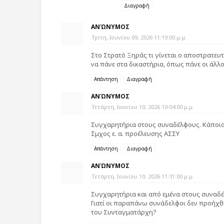
Διαγραφή
ΑΝΏΝΥΜΟΣ
Τρίτη, Ιουνίου 09, 2026 11:19:00 μ.μ.
Στο Στρατό Ξηράς τι γίνεται ο αποστρατευ
να πάνε στα δικαστήρια, όπως πάνε οι άλλο
Απάντηση
Διαγραφή
ΑΝΏΝΥΜΟΣ
Τετάρτη, Ιουνίου 10, 2026 10:04:00 μ.μ.
Συγχαρητήρια στους συναδέλφους. Κάποιου
Σμχος ε. α. προέλευσης ΑΣΣΥ
Απάντηση
Διαγραφή
ΑΝΏΝΥΜΟΣ
Τετάρτη, Ιουνίου 10, 2026 11:31:00 μ.μ.
Συγχαρητήρια και από εμένα στους συναδέ
Γιατί οι παραπάνω συνάδελφοι δεν προήχθη
του Συνταγματάρχη?