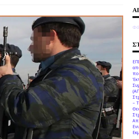
Α
Φό
Σ
ΕΠ
απ
πο
Έκ
Συ
(Α
Στ
– 
Θε
Στ
Απ
Εν
Εκ