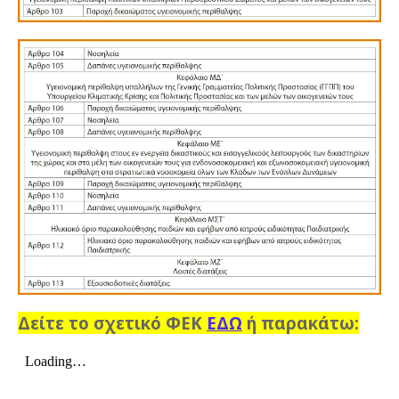
Δείτε τo σχετικό ΦΕΚ
ΕΔΩ
ή παρακάτω: