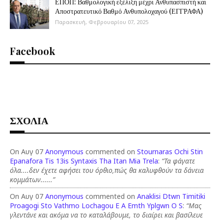
ΕΠΟΠ: Βαθμολογική εξέλιξη μέχρι Ανθυπασπιστή και
Αποστρατευτικό Βαθμό Ανθυπολοχαγού (ΕΓΓΡΑΦΑ)
Παρασκευή, Φεβρουαρίου 07, 2025
Facebook
ΣΧΟΛΙΑ
On Αυγ 07
Anonymous
commented on
Stournaras Ochi Stin
Epanafora Tis 13is Syntaxis Tha Itan Mia Trela
:
“Τα φάγατε
όλα....δεν έχετε αφήσει του όρθιο,πώς θα καλυφθούν τα δάνεια
κομμάτων......”
On Αυγ 07
Anonymous
commented on
Anaklisi Dtwn Timitiki
Proagogi Sto Vathmo Lochagou E A Emth Yplgwn O S
:
“Μας
γλεντάνε και ακόμα να το καταλάβουμε, το διαίρει και βασίλευε