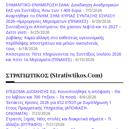
ΣΗΜΑΝΤΙΚΟ-ΕΝΗΜΕΡΩΣΗ ΕΑΑΑ: Διεκδίκηση Αναδρομικών
ΕΑΣ για Συντάξεις Άνω των 1.400 Ευρώ
- 7/5/2026
Aναρτήθηκε το ENHM. ΣΗΜ. ΚΥΡΙΑΣ ΣΥΝΤΑΞΗΣ ΙΟΥΛΙΟΥ
2026–Ημερομηνίες Μερισμάτων (ΠΙΝΑΚΕΣ)
- 6/29/2026
Συνταξιούχοι-Απόστρατοι: Θα χάσουν λεφτά και το 2027 –
Δείτε γιατί
- 6/25/2026
Δαβάκης: Καμία αλλαγή στο καθεστώς υγειονομικής
περίθαλψης αποστράτων και μελών οικογένειάς
τους
- 6/18/2026
Aπόστρατοι: Πότε πληρώνονται τις Συντάξεις Ιουλίου 2026
και πότε τα Μερίσματα (ΠΙΝΑΚΕΣ)
- 6/10/2026
ΣΤΡΑΤΙΩΤΙΚΟΣ (stratiwtikos.com)
ΕΠΙΔΟΜΑ ΔΙΟΙΚΗΣΗΣ ΕΔ: Κοινοποιήθηκε η απόφαση – Θα
το λάβουν και 700 Υπξκοι – Τα ποσά
- 8/6/2026
Έκτακτες Κρίσεις 2026 για 652 ΕΠΟΠ με Συμπλήρωση 1
έτους Πραγματικής Υπηρεσίας (ΑΠΟΦΑΣΗ-
ONOMATA)
- 7/23/2026
Στρατός Ξηράς: Νέες στολές και διακριτικά σήματα – Τι
αλλάζει (ΕΓΓΡΑΦΟ)
- 7/21/2026