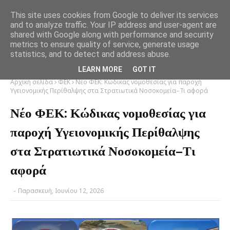
This site uses cookies from Google to deliver its services
and to analyze traffic. Your IP address and user-agent are
shared with Google along with performance and security
metrics to ensure quality of service, generate usage
statistics, and to detect and address abuse.
LEARN MORE
GOT IT
Αρχική σελίδα
ΦΕΚ
Νέο ΦΕΚ: Κώδικας νομοθεσίας για παροχή
Υγειονομικής Περίθαλψης στα Στρατιωτικά Νοσοκομεία–Τι αφορά
Νέο ΦΕΚ: Κώδικας νομοθεσίας για
παροχή Υγειονομικής Περίθαλψης
στα Στρατιωτικά Νοσοκομεία–Τι
αφορά
-
Παρασκευή, Ιουνίου 12, 2026