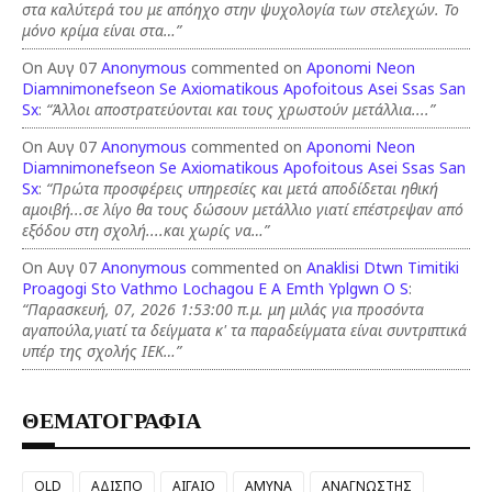
στα καλύτερά του με απόηχο στην ψυχολογία των στελεχών. Το
μόνο κρίμα είναι στα…”
On Αυγ 07
Anonymous
commented on
Aponomi Neon
Diamnimonefseon Se Axiomatikous Apofoitous Asei Ssas San
Sx
:
“Άλλοι αποστρατεύονται και τους χρωστούν μετάλλια....”
On Αυγ 07
Anonymous
commented on
Aponomi Neon
Diamnimonefseon Se Axiomatikous Apofoitous Asei Ssas San
Sx
:
“Πρώτα προσφέρεις υπηρεσίες και μετά αποδίδεται ηθική
αμοιβή...σε λίγο θα τους δώσουν μετάλλιο γιατί επέστρεψαν από
εξόδου στη σχολή....και χωρίς να…”
On Αυγ 07
Anonymous
commented on
Anaklisi Dtwn Timitiki
Proagogi Sto Vathmo Lochagou E A Emth Yplgwn O S
:
“Παρασκευή, 07, 2026 1:53:00 π.μ. μη μιλάς για προσόντα
αγαπούλα,γιατί τα δείγματα κ' τα παραδείγματα είναι συντριπτικά
υπέρ της σχολής ΙΕΚ…”
ΘΕΜΑΤΟΓΡΑΦΙΑ
OLD
ΑΔΙΣΠΟ
ΑΙΓΑΙΟ
ΑΜΥΝΑ
ΑΝΑΓΝΩΣΤΗΣ