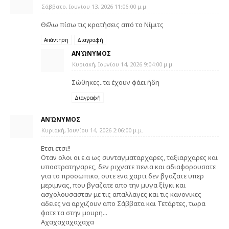
Σάββατο, Ιουνίου 13, 2026 11:06:00 μ.μ.
Θέλω πίσω τις κρατήσεις από το Νίμιτς
Απάντηση
Διαγραφή
ΑΝΏΝΥΜΟΣ
Κυριακή, Ιουνίου 14, 2026 9:04:00 μ.μ.
Σώθηκες..τα έχουν φάει ήδη
Διαγραφή
ΑΝΏΝΥΜΟΣ
Κυριακή, Ιουνίου 14, 2026 2:06:00 μ.μ.
Ετσι ετσι!!
Οταν ολοι οι ε.α ως συνταγματαρχαρες, ταξιαρχαρες και
υποστρατηγαρες, δεν ριχνατε πενια και αδιαφορουσατε
για το προσωπικο, ουτε ενα χαρτι δεν βγαζατε υπερ
μεριμνας, που βγαζατε απο την μυγα ξίγκι και
ασχολουσασταν με τις απαλλαγες και τις κανονικες
αδειες να αρχιζουν απο Σάββατα και Τετάρτες, τωρα
φατε τα στην μουρη...
Αχαχαχαχαχαχα