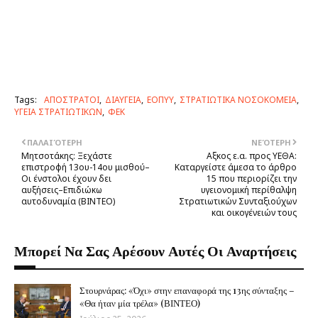
Tags:
ΑΠΟΣΤΡΑΤΟΙ
ΔΙΑΥΓΕΙΑ
ΕΟΠΥΥ
ΣΤΡΑΤΙΩΤΙΚΑ ΝΟΣΟΚΟΜΕΙΑ
ΥΓΕΙΑ ΣΤΡΑΤΙΩΤΙΚΩΝ
ΦΕΚ
ΠΑΛΑΙΌΤΕΡΗ
ΝΕΌΤΕΡΗ
Μητσοτάκης: Ξεχάστε
Αξκος ε.α. προς ΥΕΘΑ:
επιστροφή 13ου-14ου μισθού–
Καταργείστε άμεσα το άρθρο
Οι ένστολοι έχουν δει
15 που περιορίζει την
αυξήσεις–Επιδιώκω
υγειονομική περίθαλψη
αυτοδυναμία (ΒΙΝΤΕΟ)
Στρατιωτικών Συνταξιούχων
και οικογένειών τους
Μπορεί Να Σας Αρέσουν Αυτές Οι Αναρτήσεις
Στουρνάρας: «Όχι» στην επαναφορά της 13ης σύνταξης –
«Θα ήταν μία τρέλα» (ΒΙΝΤΕΟ)