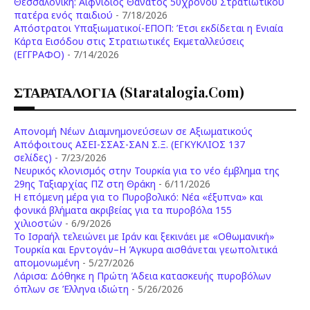
Θεσσαλονίκη: Αιφνίδιος Θάνατος 50χρονου Στρατιωτικού
πατέρα ενός παιδιού
- 7/18/2026
Απόστρατοι Υπαξιωματικοί-ΕΠΟΠ: Έτσι εκδίδεται η Ενιαία
Κάρτα Εισόδου στις Στρατιωτικές Εκμεταλλεύσεις
(ΕΓΓΡΑΦΟ)
- 7/14/2026
ΣΤΑΡΑΤΑΛΟΓΙΑ (staratalogia.com)
Απονομή Νέων Διαμνημονεύσεων σε Αξιωματικούς
Απόφοιτους ΑΣΕΙ-ΣΣΑΣ-ΣΑΝ Σ.Ξ. (ΕΓΚΥΚΛΙΟΣ 137
σελίδες)
- 7/23/2026
Νευρικός κλονισμός στην Τουρκία για το νέο έμβλημα της
29ης Ταξιαρχίας ΠΖ στη Θράκη
- 6/11/2026
Η επόμενη μέρα για το Πυροβολικό: Νέα «έξυπνα» και
φονικά βλήματα ακριβείας για τα πυροβόλα 155
χιλιοστών
- 6/9/2026
Το Ισραήλ τελειώνει με Ιράν και ξεκινάει με «Οθωμανική»
Τουρκία και Ερντογάν–Η Άγκυρα αισθάνεται γεωπολιτικά
απομονωμένη
- 5/27/2026
Λάρισα: Δόθηκε η Πρώτη Άδεια κατασκευής πυροβόλων
όπλων σε Έλληνα ιδιώτη
- 5/26/2026