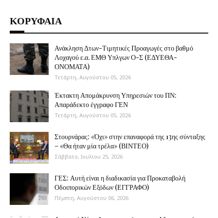
ΚΟΡΥΦΑΙΑ
Ανάκληση Δτων-Τιμητικές Προαγωγές στο βαθμό
Λοχαγού ε.α. ΕΜΘ Υπλγων Ο-Σ (ΕΔΥΕΘΑ-
ΟΝΟΜΑΤΑ)
Τετάρτη, Αυγούστου 05, 2026
Έκτακτη Απομάκρυνση Υπηρεσιών του ΠΝ:
Απαράδεκτο έγγραφο ΓΕΝ
Τετάρτη, Αυγούστου 05, 2026
Στουρνάρας: «Όχι» στην επαναφορά της 13ης σύνταξης
– «Θα ήταν μία τρέλα» (ΒΙΝΤΕΟ)
Σάββατο, Ιουλίου 25, 2026
ΓΕΣ: Αυτή είναι η διαδικασία για Προκαταβολή
Οδοιπορικών Εξόδων (ΕΓΓΡΑΦΟ)
Πέμπτη, Αυγούστου 06, 2026