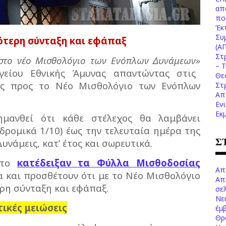
απ
πο
Έκ
Συ
ότερη σύνταξη και εφάπαξ
(Α
Στ
 στο νέο Μισθολόγιο των Ενόπλων Δυνάμεων»
– 
γείου Εθνικής Άμυνας απαντώντας στις
Θε
ως προς το Νέο Μισθολόγιο των Ενόπλων
Στ
Απ
Εν
Εκ
ημανθεί ότι κάθε στέλεχος θα λαμβάνει
δρομικά 1/10) έως την τελευταία ημέρα της
Σ
υνάμεις, κατ’ έτος και σωρευτικά.
, το
κατέδειξαν τα Φύλλα Μισθοδοσίας
Απ
α και προσθέτουν ότι με το Νέο Μισθολόγιο
Απ
ρη σύνταξη και εφάπαξ.
σελ
Νε
ικές μειώσεις
έμ
Θρ