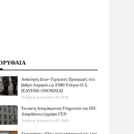
ΟΡΥΦΑΙΑ
Ανάκληση Δτων-Τιμητικές Προαγωγές στο
βαθμό Λοχαγού ε.α. ΕΜΘ Υπλγων Ο-Σ
(ΕΔΥΕΘΑ-ΟΝΟΜΑΤΑ)
Τετάρτη, Αυγούστου 05, 2026
Έκτακτη Απομάκρυνση Υπηρεσιών του ΠΝ:
Απαράδεκτο έγγραφο ΓΕΝ
Τετάρτη, Αυγούστου 05, 2026
Στουρνάρας: «Όχι» στην επαναφορά της 13ης