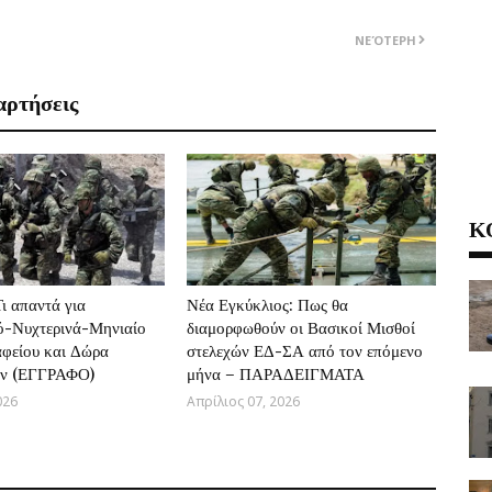
ΝΕΌΤΕΡΗ
αρτήσεις
Κ
 απαντά για
Νέα Εγκύκλιος: Πως θα
ό-Νυχτερινά-Μηνιαίο
διαμορφωθούν οι Βασικοί Μισθοί
φείου και Δώρα
στελεχών ΕΔ-ΣΑ από τον επόμενο
ών (ΕΓΓΡΑΦΟ)
μήνα – ΠΑΡΑΔΕΙΓΜΑΤΑ
026
Απρίλιος 07, 2026