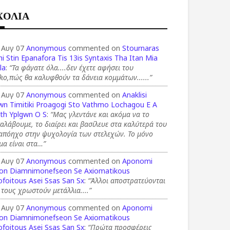
ΧΟΛΙΑ
 Αυγ 07
Anonymous
commented on
Stournaras
i Stin Epanafora Tis 13is Syntaxis Tha Itan Mia
la
:
“Τα φάγατε όλα....δεν έχετε αφήσει του
ιο,πώς θα καλυφθούν τα δάνεια κομμάτων......”
 Αυγ 07
Anonymous
commented on
Anaklisi
wn Timitiki Proagogi Sto Vathmo Lochagou E A
th Yplgwn O S
:
“Μας γλεντάνε και ακόμα να το
αλάβουμε, το διαίρει και βασίλευε στα καλύτερά του
 απόηχο στην ψυχολογία των στελεχών. Το μόνο
μα είναι στα…”
 Αυγ 07
Anonymous
commented on
Aponomi
on Diamnimonefseon Se Axiomatikous
foitous Asei Ssas San Sx
:
“Άλλοι αποστρατεύονται
 τους χρωστούν μετάλλια....”
 Αυγ 07
Anonymous
commented on
Aponomi
on Diamnimonefseon Se Axiomatikous
foitous Asei Ssas San Sx
:
“Πρώτα προσφέρεις