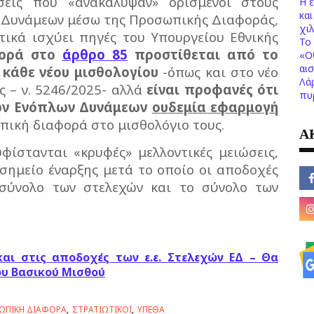
σεις που «ανακάλυψαν» ορισμένοι στους
Η 
κα
ν Δυνάμεων μέσω της Προσωπικής Διαφοράς,
χι
ικά ισχύει πηγές του Υπουργείου Εθνικής
Το 
ορά στο
άρθρο 85
προστίθεται από το
«Ο
αι
κάθε νέου μισθολογίου
-όπως και στο νέο
Λά
 – ν. 5246/2025- αλλά
είναι προφανές ότι
πυ
των Ενόπλων Δυνάμεων
ουδεμία εφαρμογή
πική διαφορά στο μισθολόγιο τους.
Α
υφίστανται «κρυφές» μελλοντικές μειώσεις,
 σημείο έναρξης μετά το οποίο οι αποδοχές
 σύνολο των στελεχών και το σύνολο των
ι στις αποδοχές των ε.ε. Στελεχών ΕΔ – Θα
ου Βασικού Μισθού
ΩΠΙΚΗ ΔΙΑΦΟΡΑ
ΣΤΡΑΤΙΩΤΙΚΟΙ
ΥΠΕΘΑ