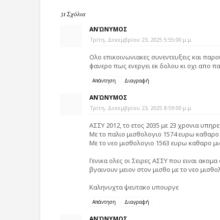
31 Σχόλια
ΑΝΏΝΥΜΟΣ
Τρίτη, Δεκεμβρίου 23, 2025 5:55:00 μ.μ.
Ολο επικοινωνιακες συνεντευξεις και παρο
φανερο πως ενεργει εκ δολου κι οχι απο 
Απάντηση
Διαγραφή
ΑΝΏΝΥΜΟΣ
Τρίτη, Δεκεμβρίου 23, 2025 8:59:00 μ.μ.
ΑΣΣΥ 2012, το ετος 2035 με 23 χρονια υπηρε
Με το παλιο μισθολογιο 1574 ευρω καθαρο
Με το νεο μισθολογιο 1563 ευρω καθαρο μι
Γενικα ολες οι Σειρες ΑΣΣΥ που ειναι ακομα
βγαινουν μειον στον μισθο με το νεο μισθο
Καληνυχτα ψευτακο υπουργε
Απάντηση
Διαγραφή
ΑΝΏΝΥΜΟΣ