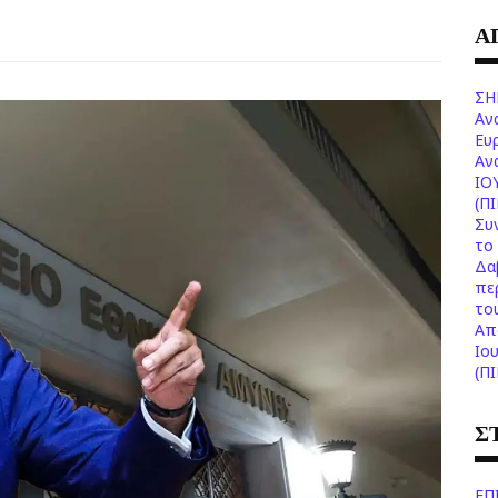
Α
ΣΗ
Αν
Ευ
Aν
ΙΟ
(Π
Συ
το 
Δα
πε
το
Aπ
Ιο
(Π
Σ
ΕΠ