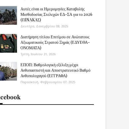
Αυτές είναι οι Ημερομηνίες Καταβολής
Μισθοδοσίας Στελεχών ΕΔ-ΣΑ για το 2026
(ΠINAKAΣ)
Δευτέρα, Δεκεμβρίου 08, 2025
Διατήρηση τίτλου Επιτίμου σε Ανώτατους
Αξιωματικούς Στρατού Ξηράς (ΕΔΥΕΘΑ-
ΟΝΟΜΑΤΑ)
Τρίτη, Ιουλίου 21, 2026
ΕΠΟΠ: Βαθμολογική εξέλιξη μέχρι
Ανθυπασπιστή και Αποστρατευτικό Βαθμό
Ανθυπολοχαγού (ΕΓΓΡΑΦΑ)
Παρασκευή, Φεβρουαρίου 07, 2025
acebook