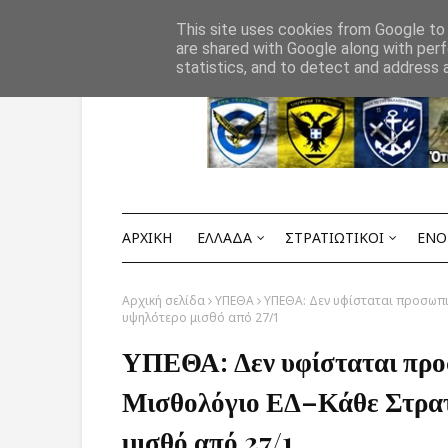
Αρχική
ΟΡΟΙ ΧΡΗΣΗΣ
ΕΠΙΚΟΙΝΩΝΙΑ
This site uses cookies from Google to d
are shared with Google along with perf
statistics, and to detect and address 
ΑΡΧΙΚΗ
ΕΛΛΑΔΑ
ΣΤΡΑΤΙΩΤΙΚΟΙ
ΕΝΟ
Αρχική σελίδα
ΥΠΕΘΑ
ΥΠΕΘΑ: Δεν υφίσταται προσωπι
υψηλότερο μισθό από 27/1
ΥΠΕΘΑ: Δεν υφίσταται προ
Μισθολόγιο ΕΔ–Κάθε Στρατι
μισθό από 27/1