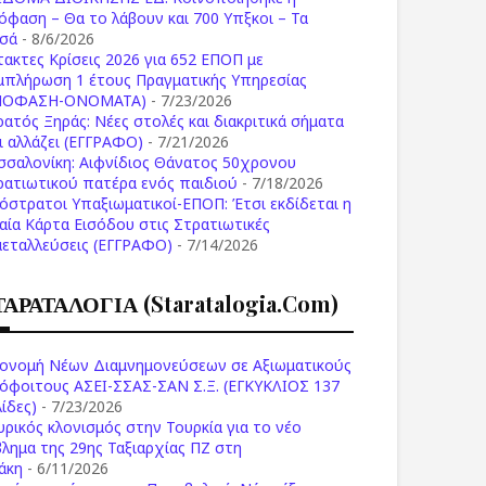
όφαση – Θα το λάβουν και 700 Υπξκοι – Τα
σά
- 8/6/2026
τακτες Κρίσεις 2026 για 652 ΕΠΟΠ με
μπλήρωση 1 έτους Πραγματικής Υπηρεσίας
ΠΟΦΑΣΗ-ONOMATA)
- 7/23/2026
ρατός Ξηράς: Νέες στολές και διακριτικά σήματα
Τι αλλάζει (ΕΓΓΡΑΦΟ)
- 7/21/2026
σσαλονίκη: Αιφνίδιος Θάνατος 50χρονου
ρατιωτικού πατέρα ενός παιδιού
- 7/18/2026
όστρατοι Υπαξιωματικοί-ΕΠΟΠ: Έτσι εκδίδεται η
ιαία Κάρτα Εισόδου στις Στρατιωτικές
μεταλλεύσεις (ΕΓΓΡΑΦΟ)
- 7/14/2026
ΤΑΡΑΤΑΛΟΓΙΑ (staratalogia.com)
ονομή Νέων Διαμνημονεύσεων σε Αξιωματικούς
όφοιτους ΑΣΕΙ-ΣΣΑΣ-ΣΑΝ Σ.Ξ. (ΕΓΚΥΚΛΙΟΣ 137
ίδες)
- 7/23/2026
υρικός κλονισμός στην Τουρκία για το νέο
βλημα της 29ης Ταξιαρχίας ΠΖ στη
άκη
- 6/11/2026