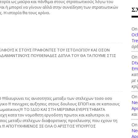
στορία ως μαύρα και πένθιμα στους στρατιωτικούς λόγω του
ναι ή μπορεί να γίνουν αλλά στην συνείδηση των στρατιωτικών
Σ
. Η ιστορία θα τους κρίνει.
On
Och
Tre
όρθ
ΕΛΦΟΥΣ Κ ΣΤΟΥΣ ΓΡΑΦΟΝΤΕΣ ΤΟΥ ΙΣΤΟΛΟΓΙΟΥ ΚΑΙ ΟΣΟΝ
ΑΔΑΜΑΝΤΙΝΟΥΣ ΠΟΥΘΕΝΑΔΕΣ ΔΙΠΛΑ ΤΟΥ ΘΑ ΤΑ ΠΟΥΜΕ ΣΤΙΣ
On
Dt
Em
κατ
με
κρί
On
!!!!διευρυνει τις ανισοτητες μεταξυ των στελεχων τοσο οσο
Ne
ικο !!! πενιχρες αυξησεις στους δουλους ΕΠΟΠ και σε καποιους
Apo
ξιωματικους!!! ΤΟ ΙΔΙΟ ΚΑΙ ΣΤΗ ΜΕΡΙΜΝΑ ΕΥΕΡΓΕΤΗΜΑΤΑ
και
εχη κατα τον νομοθετη εργοδοτη πρωτοι και καλυτεροι οι
χεσεις μεταξυ στελεχων διαφορετικης προελευσης που εχουν τη
On
ται !!! ΑΠΟΤΥΧΗΜΕΝΟΣ ΣΕ ΟΛΑ Ο ΑΡΙΣΤΟΣ ΥΠΟΥΡΓΟΣ
Ne
Apo