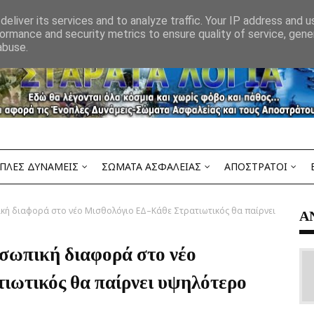
eliver its services and to analyze traffic. Your IP address and 
ormance and security metrics to ensure quality of service, gen
abuse.
ΠΛΕΣ ΔΥΝΑΜΕΙΣ
ΣΩΜΑΤΑ ΑΣΦΑΛΕΙΑΣ
ΑΠΟΣΤΡΑΤΟΙ
κή διαφορά στο νέο Μισθολόγιο ΕΔ–Κάθε Στρατιωτικός θα παίρνει
Α
σωπική διαφορά στο νέο
ωτικός θα παίρνει υψηλότερο