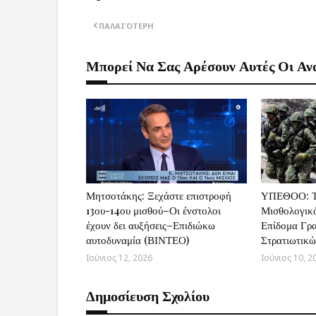
ΠΑΛΑΙΌΤΕΡΗ
Μπορεί Να Σας Αρέσουν Αυτές Οι Αν
Μητσοτάκης: Ξεχάστε επιστροφή
ΥΠΕΘΟΟ: Τι
13ου-14ου μισθού–Οι ένστολοι
Μισθολογικ
έχουν δει αυξήσεις–Επιδιώκω
Επίδομα Γρα
αυτοδυναμία (ΒΙΝΤΕΟ)
Στρατιωτικ
Ιούνιος 12, 2026
Ιούνιος 10, 2
Δημοσίευση Σχολίου