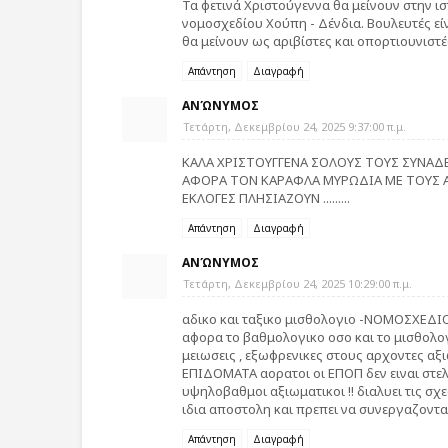
Τα φετινά Χριστούγεννα θα μείνουν στην ι
νομοσχεδίου Χούπη - Δένδια. Βουλευτές εί
θα μείνουν ως αριβίστες και οπορτιουνιστές
Απάντηση
Διαγραφή
ΑΝΏΝΥΜΟΣ
Τετάρτη, Δεκεμβρίου 24, 2025 9:37:00 π.μ.
ΚΑΛΑ ΧΡΙΣΤΟΥΓΓΕΝΑ ΣΟΛΟΥΣ ΤΟΥΣ ΣΥΝΑΔ
ΑΦΟΡΑ ΤΟΝ ΚΑΡΑΦΛΑ ΜΥΡΩΔΙΑ ΜΕ ΤΟΥΣ 
ΕΚΛΟΓΕΣ ΠΛΗΣΙΑΖΟΥΝ .........
Απάντηση
Διαγραφή
ΑΝΏΝΥΜΟΣ
Τετάρτη, Δεκεμβρίου 24, 2025 10:29:00 π.μ.
αδικο και ταξικο μισθολογιο -ΝΟΜΟΣΧΕΔΙΟ 
αφορα το βαθμολογικο οσο και το μισθολογ
μειωσεις , εξωφρενικες στους αρχοντες α
ΕΠΙΔΟΜΑΤΑ αορατοι οι ΕΠΟΠ δεν ειναι στελ
υψηλοβαθμοι αξιωματικοι !! διαλυει τις σ
ιδια αποστολη και πρεπει να συνεργαζον
Απάντηση
Διαγραφή