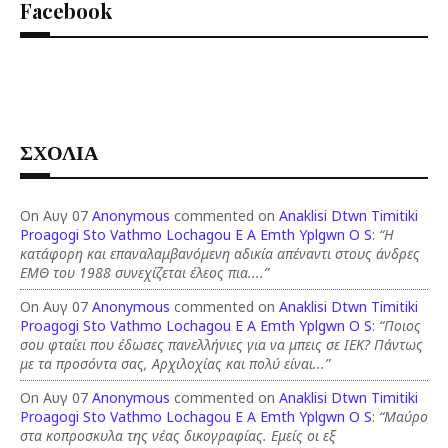
Facebook
ΣΧΟΛΙΑ
On Αυγ 07
Anonymous
commented on
Anaklisi Dtwn Timitiki
Proagogi Sto Vathmo Lochagou E A Emth Yplgwn O S
:
“Η
κατάφορη και επαναλαμβανόμενη αδικία απέναντι στους άνδρες
ΕΜΘ του 1988 συνεχίζεται έλεος πια....”
On Αυγ 07
Anonymous
commented on
Anaklisi Dtwn Timitiki
Proagogi Sto Vathmo Lochagou E A Emth Yplgwn O S
:
“Ποιος
σου φταίει που έδωσες πανελλήνιες για να μπεις σε ΙΕΚ? Πάντως
με τα προσόντα σας, Αρχιλοχίας και πολύ είναι...”
On Αυγ 07
Anonymous
commented on
Anaklisi Dtwn Timitiki
Proagogi Sto Vathmo Lochagou E A Emth Yplgwn O S
:
“Μαύρο
στα κοπροσκυλα της νέας δικογραφίας. Εμείς οι εξ