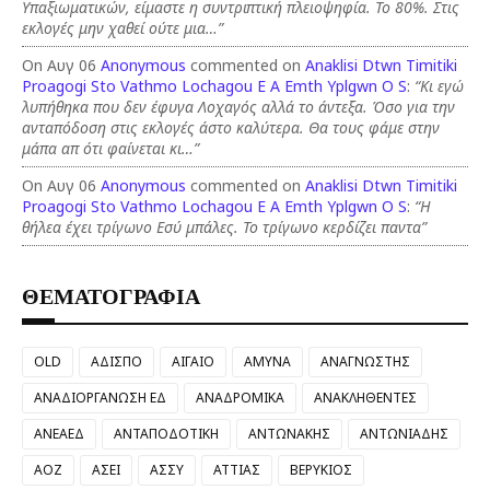
Υπαξιωματικών, είμαστε η συντριπτική πλειοψηφία. Το 80%. Στις
εκλογές μην χαθεί ούτε μια…”
On Αυγ 06
Anonymous
commented on
Anaklisi Dtwn Timitiki
Proagogi Sto Vathmo Lochagou E A Emth Yplgwn O S
:
“Κι εγώ
λυπήθηκα που δεν έφυγα Λοχαγός αλλά το άντεξα. Όσο για την
ανταπόδοση στις εκλογές άστο καλύτερα. Θα τους φάμε στην
μάπα απ ότι φαίνεται κι…”
On Αυγ 06
Anonymous
commented on
Anaklisi Dtwn Timitiki
Proagogi Sto Vathmo Lochagou E A Emth Yplgwn O S
:
“Η
θήλεα έχει τρίγωνο Εσύ μπάλες. Το τρίγωνο κερδίζει παντα”
ΘΕΜΑΤΟΓΡΑΦΙΑ
OLD
ΑΔΙΣΠΟ
ΑΙΓΑΙΟ
ΑΜΥΝΑ
ΑΝΑΓΝΩΣΤΗΣ
ΑΝΑΔΙΟΡΓΑΝΩΣΗ ΕΔ
ΑΝΑΔΡΟΜΙΚΑ
ΑΝΑΚΛΗΘΕΝΤΕΣ
ΑΝΕΑΕΔ
ΑΝΤΑΠΟΔΟΤΙΚΗ
ΑΝΤΩΝΑΚΗΣ
ΑΝΤΩΝΙΑΔΗΣ
ΑΟΖ
ΑΣΕΙ
ΑΣΣΥ
ΑΤΤΙΑΣ
ΒΕΡΥΚΙΟΣ