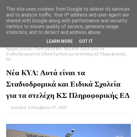
This site uses cookies from Google to deliver its services
and to analyze traffic. Your IP address and user-agent are
shared with Google along with performance and security
metrics to ensure quality of service, generate usage
statistics, and to detect and address abuse.
LEARN MORE
GOT IT
Αρχική σελίδα
ΠΛΗΡΟΦΟΡΙΚΗ
Νέα KYA: Αυτά είναι τα
Σταδιοδρομικά και Ειδικά Σχολεία για τα στελέχη ΚΣ Πληροφορικής
ΕΔ
Νέα KYA: Αυτά είναι τα
Σταδιοδρομικά και Ειδικά Σχολεία
για τα στελέχη ΚΣ Πληροφορικής ΕΔ
-
Δευτέρα, Σεπτεμβρίου 01, 2025