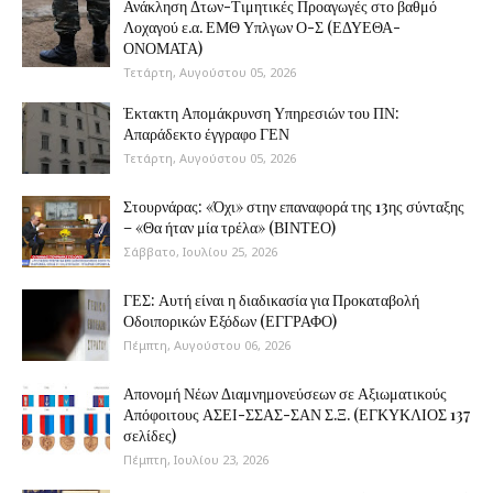
Ανάκληση Δτων-Τιμητικές Προαγωγές στο βαθμό
Λοχαγού ε.α. ΕΜΘ Υπλγων Ο-Σ (ΕΔΥΕΘΑ-
ΟΝΟΜΑΤΑ)
Τετάρτη, Αυγούστου 05, 2026
Έκτακτη Απομάκρυνση Υπηρεσιών του ΠΝ:
Απαράδεκτο έγγραφο ΓΕΝ
Τετάρτη, Αυγούστου 05, 2026
Στουρνάρας: «Όχι» στην επαναφορά της 13ης σύνταξης
– «Θα ήταν μία τρέλα» (ΒΙΝΤΕΟ)
Σάββατο, Ιουλίου 25, 2026
ΓΕΣ: Αυτή είναι η διαδικασία για Προκαταβολή
Οδοιπορικών Εξόδων (ΕΓΓΡΑΦΟ)
Πέμπτη, Αυγούστου 06, 2026
Απονομή Νέων Διαμνημονεύσεων σε Αξιωματικούς
Απόφοιτους ΑΣΕΙ-ΣΣΑΣ-ΣΑΝ Σ.Ξ. (ΕΓΚΥΚΛΙΟΣ 137
σελίδες)
Πέμπτη, Ιουλίου 23, 2026