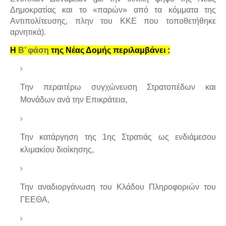
Δημοκρατίας και το «παρών» από τα κόμματα της
Αντιπολίτευσης, πλην του ΚΚΕ που τοποθετήθηκε
αρνητικά).
H
Β’ φάση
της Νέας Δομής περιλαμβάνει :
Την περαιτέρω συγχώνευση Στρατοπέδων και
Μονάδων ανά την Επικράτεια,
Την κατάργηση της 1ης Στρατιάς ως ενδιάμεσου
κλιμακίου διοίκησης,
Την αναδιοργάνωση του Κλάδου Πληροφοριών του
ΓΕΕΘΑ,