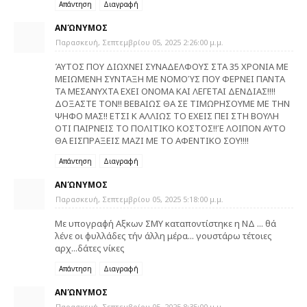
Απάντηση
Διαγραφή
ΑΝΏΝΥΜΟΣ
Παρασκευή, Σεπτεμβρίου 05, 2025 2:26:00 μ.μ.
ΆΥΤΟΣ ΠΟΥ ΔΙΩΧΝΕΙ ΣΥΝΑΔΕΛΦΟΥΣ ΣΤΑ 35 ΧΡΟΝΙΑ ΜΕ
ΜΕΙΩΜΕΝΗ ΣΥΝΤΑΞΗ ΜΕ ΝΟΜΟΎΣ ΠΟΥ ΦΕΡΝΕΙ ΠΑΝΤΑ
ΤΑ ΜΕΣΑΝΥΧΤΑ ΕΧΕΙ ΟΝΟΜΑ ΚΑΙ ΛΕΓΕΤΑΙ ΔΕΝΔΙΑΣ!!!!
ΔΟΞΑΣΤΕ ΤΟΝ!! ΒΕΒΑΙΩΣ ΘΑ ΣΕ ΤΙΜΩΡΗΣΟΥΜΕ ΜΕ ΤΗΝ
ΨΗΦΟ ΜΑΣ!! ΕΤΣΙ Κ ΑΛΛΙΩΣ ΤΟ ΕΧΕΙΣ ΠΕΙ ΣΤΗ ΒΟΥΛΗ
ΟΤΙ ΠΑΙΡΝΕΙΣ ΤΟ ΠΟΛΙΤΙΚΟ ΚΟΣΤΟΣ!!Έ ΛΟΙΠΟΝ ΑΥΤΟ
ΘΑ ΕΙΣΠΡΑΞΕΙΣ ΜΑΖΙ ΜΕ ΤΟ ΑΦΕΝΤΙΚΟ ΣΟΥ!!!!
Απάντηση
Διαγραφή
ΑΝΏΝΥΜΟΣ
Παρασκευή, Σεπτεμβρίου 05, 2025 5:18:00 μ.μ.
Με υπογραφή Αξκων ΣΜΥ καταποντίστηκε η ΝΔ ... θά
λένε οι φυλλάδες τήν άλλη μέρα... γουστάρω τέτοιες
αρχ...δάτες νίκες
Απάντηση
Διαγραφή
ΑΝΏΝΥΜΟΣ
Παρασκευή, Σεπτεμβρίου 05, 2025 8:35:00 μ.μ.