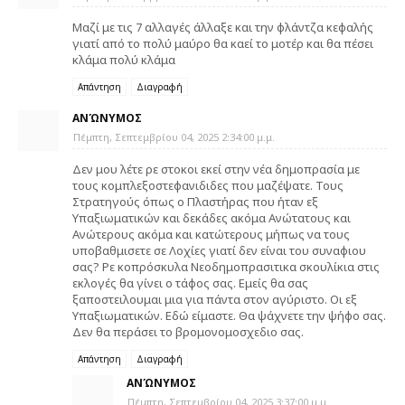
Μαζί με τις 7 αλλαγές άλλαξε και την φλάντζα κεφαλής
γιατί από το πολύ μαύρο θα καεί το μοτέρ και θα πέσει
κλάμα πολύ κλάμα
Απάντηση
Διαγραφή
ΑΝΏΝΥΜΟΣ
Πέμπτη, Σεπτεμβρίου 04, 2025 2:34:00 μ.μ.
Δεν μου λέτε ρε στοκοι εκεί στην νέα δημοπρασία με
τους κομπλεξοστεφανιδιδες που μαζέψατε. Τους
Στρατηγούς όπως ο Πλαστήρας που ήταν εξ
Υπαξιωματικών και δεκάδες ακόμα Ανώτατους και
Ανώτερους ακόμα και κατώτερους μήπως να τους
υποβαθμισετε σε Λοχίες γιατί δεν είναι του συναφιου
σας? Ρε κοπρόσκυλα Νεοδημοπρασιτικα σκουλίκια στις
εκλογές θα γίνει ο τάφος σας. Εμείς θα σας
ξαποστειλουμαι μια για πάντα στον αγύριστο. Οι εξ
Υπαξιωματικών. Εδώ είμαστε. Θα ψάχνετε την ψήφο σας.
Δεν θα περάσει το βρομονομοσχεδιο σας.
Απάντηση
Διαγραφή
ΑΝΏΝΥΜΟΣ
Πέμπτη, Σεπτεμβρίου 04, 2025 3:37:00 μ.μ.