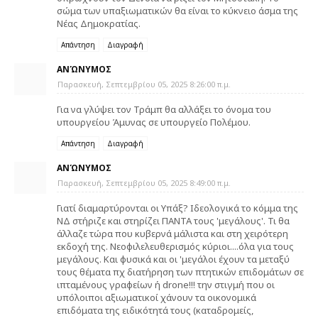
σώμα των υπαξιωματικών θα είναι το κύκνειο άσμα της
Νέας Δημοκρατίας.
Απάντηση
Διαγραφή
ΑΝΏΝΥΜΟΣ
Παρασκευή, Σεπτεμβρίου 05, 2025 8:26:00 π.μ.
Για να γλύψει τον Τράμπ θα αλλάξει το όνομα του
υπουργείου Άμυνας σε υπουργείο Πολέμου.
Απάντηση
Διαγραφή
ΑΝΏΝΥΜΟΣ
Παρασκευή, Σεπτεμβρίου 05, 2025 8:49:00 π.μ.
Γιατί διαμαρτύρονται οι Υπάξ? Ιδεολογικά το κόμμα της
ΝΔ στήριζε και στηρίζει ΠΑΝΤΑ τους 'μεγάλους'. Τι θα
άλλαζε τώρα που κυβερνά μάλιστα και στη χειρότερη
εκδοχή της. Νεοφιλελευθερισμός κύριοι....όλα για τους
μεγάλους. Και φυσικά και οι 'μεγάλοι έχουν τα μεταξύ
τους θέματα πχ διατήρηση των πτητικών επιδομάτων σε
ιπταμένους γραφείων ή drone!!! την στιγμή που οι
υπόλοιποι αξιωματικοί χάνουν τα οικονομικά
επιδόματα της ειδικότητά τους (καταδρομείς,