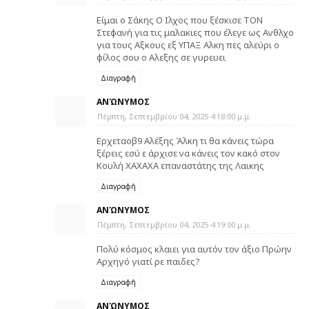
Είμαι ο Σάκης Ο Ιλχος που ξέσκισε ΤΟΝ
Στεφανή για τις μαλακιες που έλεγε ως Ανθλχο
για τους Αξκους εξ ΥΠΑΞ Αλκη πες αλεύρι ο
φίλος σου ο Αλεξης σε γυρευει
Διαγραφή
ΑΝΏΝΥΜΟΣ
Πέμπτη, Σεπτεμβρίου 04, 2025 4:18:00 μ.μ.
Ερχεταοβ9 Αλέξης Άλκη τι θα κάνεις τώρα
ξέρεις εσύ ε άρχισε να κάνεις τον κακό στον
Κουλή ΧΑΧΑΧΑ επαναστάτης της Λαικης
Διαγραφή
ΑΝΏΝΥΜΟΣ
Πέμπτη, Σεπτεμβρίου 04, 2025 4:19:00 μ.μ.
Πολύ κόσμος κλαιει για αυτόν τον άξιο Πρώην
Αρχηγό γιατί ρε παιδες?
Διαγραφή
ΑΝΏΝΥΜΟΣ