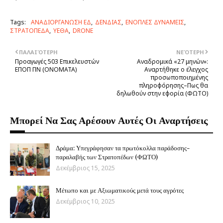
Tags:
ΑΝΑΔΙΟΡΓΑΝΩΣΗ ΕΔ
ΔΕΝΔΙΑΣ
ΕΝΟΠΛΕΣ ΔΥΝΑΜΕΙΣ
ΣΤΡΑΤΟΠΕΔΑ
ΥΕΘΑ
DRONE
ΠΑΛΑΙΌΤΕΡΗ
ΝΕΌΤΕΡΗ
Προαγωγές 503 Επικελευστών
Aναδρομικά «27 μηνών»:
ΕΠΟΠ ΠΝ (ONOMATA)
Αναρτήθηκε ο έλεγχος
προσωποποιημένης
πληροφόρησης–Πως θα
δηλωθούν στην εφορία (ΦΩΤΟ)
Μπορεί Να Σας Αρέσουν Αυτές Οι Αναρτήσεις
Δράμα: Υπεγράφησαν τα πρωτόκολλα παράδοσης-
παραλαβής των Στρατοπέδων (ΦΩΤΟ)
Δεκέμβριος 15, 2025
Μέτωπο και με Αξιωματικούς μετά τους αγρότες
Δεκέμβριος 10, 2025