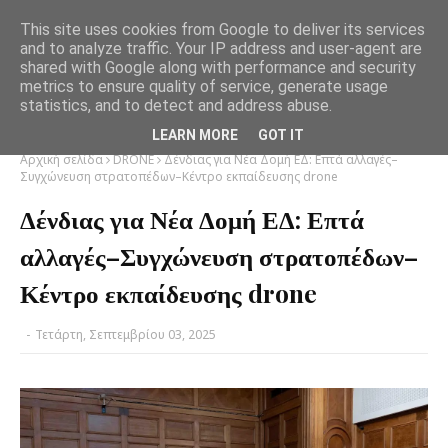
This site uses cookies from Google to deliver its services
and to analyze traffic. Your IP address and user-agent are
shared with Google along with performance and security
metrics to ensure quality of service, generate usage
statistics, and to detect and address abuse.
LEARN MORE
GOT IT
Αρχική σελίδα
DRONE
Δένδιας για Νέα Δομή ΕΔ: Επτά αλλαγές–
Συγχώνευση στρατοπέδων–Κέντρο εκπαίδευσης drone
Δένδιας για Νέα Δομή ΕΔ: Επτά
αλλαγές–Συγχώνευση στρατοπέδων–
Κέντρο εκπαίδευσης drone
-
Τετάρτη, Σεπτεμβρίου 03, 2025