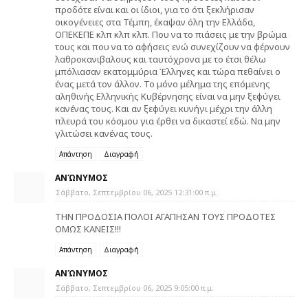
προδότε είναι και οι ίδιοι, για το ότι ξεκλήρισαν
οικογένειες στα Τέμπη, έκαψαν όλη την Ελλάδα,
ΟΠΕΚΕΠΕ κλπ κλπ κλπ. Που να το πιάσεις με την βρώμα
τους και που να το αφήσεις ενώ συνεχίζουν να φέρνουν
λαθροκανιβαλους και ταυτόχρονα με το έτσι θέλω
μπόλιασαν εκατομμύρια Έλληνες και τώρα πεθαίνει ο
ένας μετά τον άλλον. Το μόνο μέλημα της επόμενης
αληθινής Ελληνικής Κυβέρνησης είναι να μην ξεφύγει
κανένας τους. Και αν ξεφύγει κυνήγι μέχρι την άλλη
πλευρά του κόσμου για έρθει να δικαστεί εδώ. Να μην
γλιτώσει κανένας τους.
Απάντηση
Διαγραφή
ΑΝΏΝΥΜΟΣ
Σάββατο, Σεπτεμβρίου 06, 2025 12:31:00 π.μ.
ΤΗΝ ΠΡΟΔΟΣΙΑ ΠΟΛΟΙ ΑΓΑΠΗΣΑΝ ΤΟΥΣ ΠΡΟΔΟΤΕΣ
ΟΜΩΣ ΚΑΝΕΙΣ!!!
Απάντηση
Διαγραφή
ΑΝΏΝΥΜΟΣ
Σάββατο, Σεπτεμβρίου 06, 2025 9:05:00 π.μ.