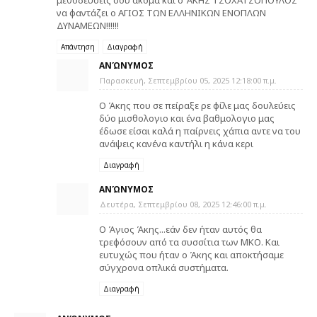
μεθοδεύσεις σου ακόμα και ο ΆΚΗΣ ΤΣΟΧΑΤΖΟΠΟΥΛΟΣ
να φαντάζει ο ΑΓΙΟΣ ΤΩΝ ΕΛΛΗΝΙΚΩΝ ΕΝΟΠΛΩΝ
ΔΥΝΑΜΕΩΝ!!!!!!
Απάντηση
Διαγραφή
ΑΝΏΝΥΜΟΣ
Παρασκευή, Σεπτεμβρίου 05, 2025 12:18:00 π.μ.
Ο Άκης που σε πείραξε ρε φίλε μας δουλεύεις
δύο μισθολογιο και ένα βαθμολογιο μας
έδωσε είσαι καλά η παίρνεις χάπια αντε να του
ανάψεις κανένα καντήλι η κάνα κερι
Διαγραφή
ΑΝΏΝΥΜΟΣ
Δευτέρα, Σεπτεμβρίου 08, 2025 12:46:00 π.μ.
Ο Άγιος Άκης...εάν δεν ήταν αυτός θα
τρεφόσουν από τα συσσίτια των ΜΚΟ. Και
ευτυχώς που ήταν ο Άκης και αποκτήσαμε
σύγχρονα οπλικά συστήματα.
Διαγραφή