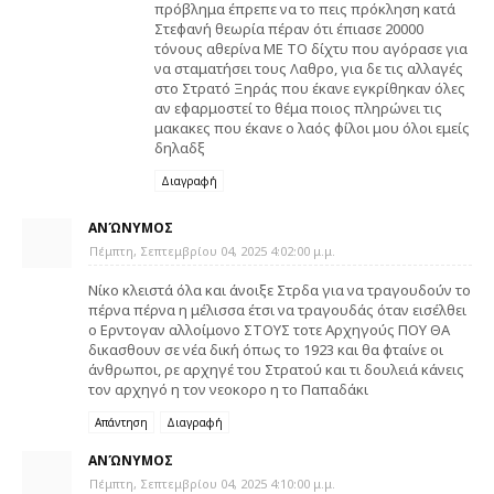
πρόβλημα έπρεπε να το πεις πρόκληση κατά
Στεφανή θεωρία πέραν ότι έπιασε 20000
τόνους αθερίνα ΜΕ ΤΟ δίχτυ που αγόρασε για
να σταματήσει τους Λαθρο, για δε τις αλλαγές
στο Στρατό Ξηράς που έκανε εγκρίθηκαν όλες
αν εφαρμοστεί το θέμα ποιος πληρώνει τις
μακακες που έκανε ο λαός φίλοι μου όλοι εμείς
δηλαδξ
Διαγραφή
ΑΝΏΝΥΜΟΣ
Πέμπτη, Σεπτεμβρίου 04, 2025 4:02:00 μ.μ.
Νίκο κλειστά όλα και άνοιξε Στρδα για να τραγουδούν το
πέρνα πέρνα η μέλισσα έτσι να τραγουδάς όταν εισέλθει
ο Ερντογαν αλλοίμονο ΣΤΟΥΣ τοτε Αρχηγούς ΠΟΥ ΘΑ
δικασθουν σε νέα δική όπως το 1923 και θα φταίνε οι
άνθρωποι, ρε αρχηγέ του Στρατού και τι δουλειά κάνεις
τον αρχηγό η τον νεοκορο η το Παπαδάκι
Απάντηση
Διαγραφή
ΑΝΏΝΥΜΟΣ
Πέμπτη, Σεπτεμβρίου 04, 2025 4:10:00 μ.μ.