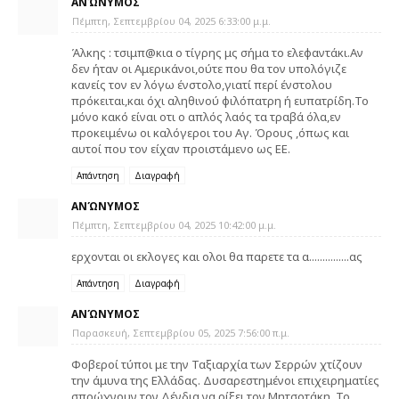
ΑΝΏΝΥΜΟΣ
Πέμπτη, Σεπτεμβρίου 04, 2025 6:33:00 μ.μ.
Άλκης : τσιμπ@κια ο τίγρης μς σήμα το ελεφαντάκι.Αν
δεν ήταν οι Αμερικάνοι,ούτε που θα τον υπολόγιζε
κανείς τον εν λόγω ένστολο,γιατί περί ένστολου
πρόκειται,και όχι αληθινού φιλόπατρη ή ευπατρίδη.Το
μόνο κακό είναι οτι ο απλός λαός τα τραβά όλα,εν
προκειμένω οι καλόγεροι του Αγ. Όρους ,όπως και
αυτοί που τον είχαν προιστάμενο ως ΕΕ.
Απάντηση
Διαγραφή
ΑΝΏΝΥΜΟΣ
Πέμπτη, Σεπτεμβρίου 04, 2025 10:42:00 μ.μ.
ερχονται οι εκλογες και ολοι θα παρετε τα α...............ας
Απάντηση
Διαγραφή
ΑΝΏΝΥΜΟΣ
Παρασκευή, Σεπτεμβρίου 05, 2025 7:56:00 π.μ.
Φοβεροί τύποι με την Ταξιαρχία των Σερρών χτίζουν
την άμυνα της Ελλάδας. Δυσαρεστημένοι επιχειρηματίες
σπρώχνουν τον Δένδια να ρίξει τον Μητσοτάκη. Το