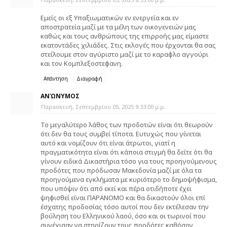
Εμείς οι εξ Υπαξιωματικών εν ενεργεία και εν
αποστρατεία μαζί με τα μέλη των οικογενειών μας
καθώς και τους ανθρώπους της επιρροής μας είμαστε
εκατοντάδες χιλιάδες. Στις εκλογές που έρχονται θα σας
στείλουμε στον αγύριστο μαζί με το καραφλο αγγούρι
και τον Κομπλεξοστεφανη.
Απάντηση
Διαγραφή
ΑΝΏΝΥΜΟΣ
Παρασκευή, Σεπτεμβρίου 05, 2025 9:33:00 μ.μ.
Το μεγαλύτερο λάθος των προδοτών είναι ότι θεωρούν
ότι δεν θα τους συμβεί τίποτα. Ευτυχώς που γίνεται
αυτό και νομίζουν ότι είναι άτρωτοι, γιατί η
πραγματικότητα είναι ότι κάποια στιγμή θα δείτε ότι θα
γίνουν ειδικά Δικαστήρια τόσο για τους προηγούμενους
προδότες που πρόδωσαν Μακεδονία μαζί με όλα τα
προηγούμενα εγκλήματα με κυριότερο το δημοψήφισμα,
που υπόψιν ότι από εκεί και πέρα οτιδήποτε έχει
ψηφισθεί είναι ΠΑΡΑΝΟΜΟ και θα δικαστούν όλοι επί
έσχατης προδοσίας τόσο αυτοί που δεν εκτέλεσαν την
βούληση του Ελληνικού λαού, όσο και οι τωρινοί που
συνέχισαν να στηρίζουν τους προδότες καθόσον