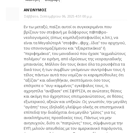
ΑΝΏΝΥΜΟΣ
Σάββατο, Σεπτεμβρίου 06, 2025 4:51:00 μ.μ.
Εν τω μεταξύ, παίζει αυτοί οι συγκεκριμένοι που
βρίζουν τον στεφανή με διάφορους π@π@ρο-
νεολογισμούς (όπως κομπλεξοστεφανίδες κ.λπ.), να
είναι τα ΜεγαλύτερΑ "στεφ@ν...@ρχ...ίδια" του αρχηγού,
του επονονομαζόμενου και "εξαιρετικάκια" ή
"περιφημάκια", του μοναδικού που έχασε "αιχμαλώτους
πολέμου" εν ειρήνη, από ιδρύσεως της νεοραγιαδικής
μπανανίας. Μάλλον δεν τους έκανε όλα τα ρουσφέτια τα
δικά τους ή των συμβίων-γκόμενων-συντρόφων τους ή
τέλος πάντων αυτά που νομίζαν οι καραμπύθουλες ότι
"αξίζαν" και αδικηθήκαν, σκεπτόμενοι όσο τους
επέτρεπε ο "συγ-καμμένος" εγκέφαλος τους, τι
αχρηστίλα "ανέβασε" επί ΣφΥΡΙΖΑ, σε ανώτατες θέσεις
και ακόμη πιο άχρηστους επιτιμοανώτατους, σε θέσεις
εξωτερικού, αξκών και υπξκών. Ως γνωστόν, την μεγάλη
"αγάπη" τους (δηλαδή γλείψιμο ολκής σε επιστημονικά
επίπεδα) την διαδέχεται ένα μεγάλο "μίσος" για τις
ανεκλπήρωτες προσδοκίες τους. Πάντως να μην
ανησυχούν, διότι οι "πατρώνες" τους, σύμφωνα με την
ΕΥΠ, μιλούν απευθείας με τον αμερικανικό παράγοντα,