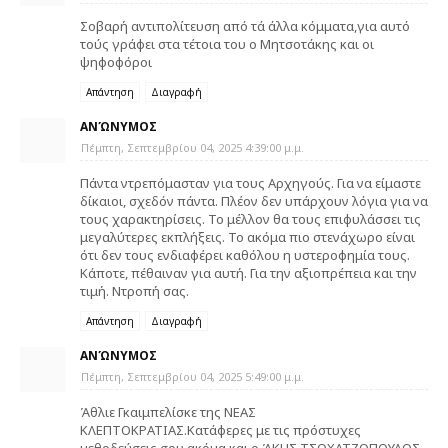
Σοβαρή αντιπολίτευση από τά άλλα κόμματα,για αυτό
τούς γράφει στα τέτοια του ο Μητσοτάκης και οι
ψηφοφόροι
Απάντηση
Διαγραφή
ΑΝΏΝΥΜΟΣ
Πέμπτη, Σεπτεμβρίου 04, 2025 4:39:00 μ.μ.
Πάντα ντρεπόμασταν για τους Αρχηγούς. Για να είμαστε
δίκαιοι, σχεδόν πάντα. Πλέον δεν υπάρχουν λόγια για να
τους χαρακτηρίσεις. Το μέλλον θα τους επιφυλάσσει τις
μεγαλύτερες εκπλήξεις. Το ακόμα πιο στενάχωρο είναι
ότι δεν τους ενδιαφέρει καθόλου η υστεροφημία τους.
Κάποτε, πέθαιναν για αυτή. Για την αξιοπρέπεια και την
τιμή. Ντροπή σας.
Απάντηση
Διαγραφή
ΑΝΏΝΥΜΟΣ
Πέμπτη, Σεπτεμβρίου 04, 2025 5:49:00 μ.μ.
Άθλιε Γκαιμπελίσκε της ΝΕΑΣ
ΚΛΕΠΤΟΚΡΑΤΙΑΣ.Κατάφερες με τις πρόστυχες