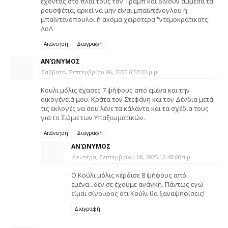
έχοντας στο πλάι τους τον Τραμπ και δίνουν άμμεσα τα
ρουσφέτια, αρκεί να μην είναι μπαϊντένογλου ή
μπαϊντενόπουλοι ή ακόμα χειρότερα "ντεμοκράτικατς.
ΛοΛ
Απάντηση
Διαγραφή
ΑΝΏΝΥΜΟΣ
Σάββατο, Σεπτεμβρίου 06, 2025 6:57:00 μ.μ.
Κουλι μόλις έχασες 7 ψήφους από εμένα και την
οικογένειά μου. Κράτα τον Στεφάνη και τον Δένδια μετά
τις εκλογές να σου λένε τα κάλαντα και τα σχέδια τους
για το Σώμα των Υπαξιωματικών.
Απάντηση
Διαγραφή
ΑΝΏΝΥΜΟΣ
Δευτέρα, Σεπτεμβρίου 08, 2025 12:48:00 π.μ.
Ο Κούλι μόλις κέρδισε 8 ψήφους από
εμένα...δεν σε έχουμε ανάγκη. Πάντως εγώ
είμαι σίγουρος ότι Κούλι θα ξαναψηφίσεις!
Διαγραφή