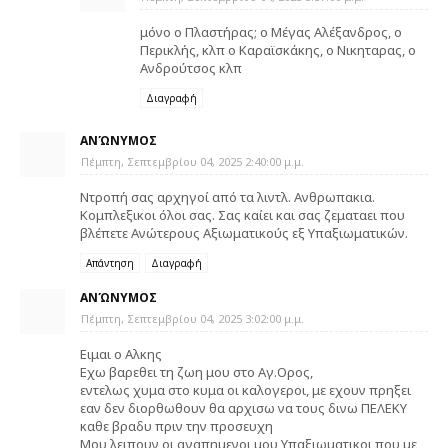
μόνο ο Πλαστήρας; ο Μέγας Αλέξανδρος, ο
Περικλής, κλπ ο Καραϊσκάκης, ο Νικηταρας, ο
Ανδρούτσος κλπ
Διαγραφή
ΑΝΏΝΥΜΟΣ
Πέμπτη, Σεπτεμβρίου 04, 2025 2:40:00 μ.μ.
Ντροπή σας αρχηγοί από τα λιντλ. Ανθρωπακια.
Κομπλεξικοι όλοι σας. Σας καίει και σας ζεματαει που
βλέπετε Ανώτερους Αξιωματικούς εξ Υπαξιωματικών.
Απάντηση
Διαγραφή
ΑΝΏΝΥΜΟΣ
Πέμπτη, Σεπτεμβρίου 04, 2025 3:02:00 μ.μ.
Ειμαι ο Αλκης
Εχω βαρεθει τη ζωη μου στο Αγ.Ορος,
εντελως χυμα στο κυμα οι καλογεροι, με εχουν πρηξει
εαν δεν διορθωθουν θα αρχισω να τους δινω ΠΕΛΕΚΥ
καθε βραδυ πριν την προσευχη
Μου λειπουν οι αγαπημενοι μου Υπαξιωματικοι που με