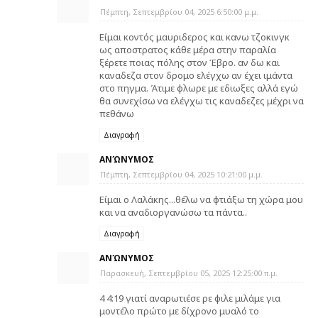
Πέμπτη, Σεπτεμβρίου 04, 2025 6:50:00 μ.μ.
Είμαι κοντός μαυριδερος και κανω τζοκινγκ
ως αποστρατος κάθε μέρα στην παραλία
ξέρετε ποιας πόλης στον Έβρο. αν δω και
καναδεζα στον δρομο ελέγχω αν έχει ιμάντα
στο πηγμα. Άτιμε φλωρε με εδιωξες αλλά εγώ
θα συνεχίσω να ελέγχω τις καναδεζες μέχρι να
πεθάνω
Διαγραφή
ΑΝΏΝΥΜΟΣ
Πέμπτη, Σεπτεμβρίου 04, 2025 10:21:00 μ.μ.
Είμαι ο Λαλάκης...θέλω να φτιάξω τη χώρα μου
και να αναδιοργανώσω τα πάντα..
Διαγραφή
ΑΝΏΝΥΜΟΣ
Παρασκευή, Σεπτεμβρίου 05, 2025 12:25:00 π.μ.
4 4:19 γιατί αναρωτιέσε ρε φιλε μιλάμε για
μοντέλο πρώτο με δίχρονο μυαλό το