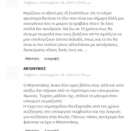
Σάββατο, Σεπτεμβρίου 06, 2025 1:23:00 μ.μ.
Νομίζουν οι αξκοί μας εξ Ευελπίδων, ότι το κλίμα
αργότερα θα είναι το ίδιο που είναι και σήμερα δλδή μια
οικογένεια που οι μικροί τα τραβάνε όλα κ' δε λένε
πολλά δεν αντιδρούν. Να δω σε 10 χρόνια πως θα
είναι,με τα μυαλά που τους βγάζουν απ'τη σχολή,το να
μην υπολογίζουν τίποτα δηλαδή, όπως και το ότι θα
είναι οι πιο πολλοί γόνοι αλλοδαπών,με αντιδράσεις,
δικαιώματα, κλίκες δικές τους κα. ....
Απάντηση
Διαγραφή
ΑΝΏΝΥΜΟΣ
Σάββατο, Σεπτεμβρίου 06, 2025 2:21:00 μ.μ.
Ο Μητσοτάκης έκανε δύο ώρες βόλτα στην ΔΕΘ και ούτε
απέξω δεν πέρασε από το περίπτερο του υπουργείου
Άμυνας. Τυχαίο, μάλλον όχι, στέλνει το μήνυμα στον
υπουργό να μαζευτεί.
Η τύχη του νομοσχεδίου θα εξαρτηθεί από τον χρόνο
συζήτησης στο υπουργικό συμβούλιο και την έγκριση
για συζήτηση στην Βουλή. Πάντως τάσεις αυτόχειρα δεν
φαίνεται να έχει ο Μητσοτάκης.
Απάντηση
Διαγραφή