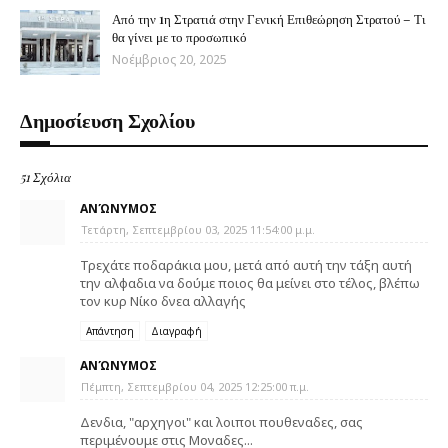
Από την 1η Στρατιά στην Γενική Επιθεώρηση Στρατού – Τι
θα γίνει με το προσωπικό
Νοέμβριος 20, 2025
Δημοσίευση Σχολίου
51 Σχόλια
ΑΝΏΝΥΜΟΣ
Τετάρτη, Σεπτεμβρίου 03, 2025 11:54:00 μ.μ.
Τρεχάτε ποδαράκια μου, μετά από αυτή την τάξη αυτή
την αλφαδια να δούμε ποιος θα μείνει στο τέλος, βλέπω
τον κυρ Νίκο δνεα αλλαγής
Απάντηση
Διαγραφή
ΑΝΏΝΥΜΟΣ
Πέμπτη, Σεπτεμβρίου 04, 2025 12:25:00 π.μ.
Δενδια, "αρχηγοι" και λοιποι πουθεναδες, σας
περιμένουμε στις Μοναδες...