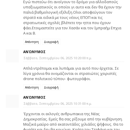
Εγώ πιστεύω ότι ανοίγουν το δρόμο για αλλοδαπούς
υπαξιωματικούς οι οποίοι γι αυτο και δεν θα έχουν την
παλιά βαθμολογική εξέλιξη.Ολοι αποφεύγουν τον
στρατό και ειδικά με τους νέους ΕΠΟΠ και τις
στρατιωτικές σχολές βλέπετε την ηττα που έχουν
φάει.Ετοιμαστείτε για τον Χασάν και τον Ιμπραήμ Επχια
Α και Β.
Απάντηση
Διαγραφή
ΑΝΏΝΥΜΟΣ
Σάββατο, Σεπτεμβρίου 06, 2025 10:20:00 π.μ.
Απλά ντρέπομαι και λυπάμαι για αυτό που έρχεται. Σε
λίγα χρόνια θα ονομάζονται οι στρατιώτες χειριστές
drone πολιτικού τύπου- φωτογράφοι.
Απάντηση
Διαγραφή
ΑΝΏΝΥΜΟΣ
Σάββατο, Σεπτεμβρίου 06, 2025 10:31:00 π.μ.
Έρχονται οι εκλογές ανθρωπακια της Νέας
Δημοκρατίας. Εμείς θα σας ρίξουμε από την κυβέρνηση.
Μαζικά μαύρο από εκατοντάδες χιλιάδες ψήφους. Θα το
φυσάτε και δεν θα κρυώνει. Κράτα τον Στεφάνη και τον