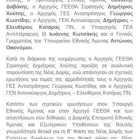
Δαβάκης
, ο Αρχηγός ΓΕΕΘΑ Στρατηγός
Δημήτριος
Χούπης
, ο Αρχηγός ΓΕΣ Αντιστράτηγος
Γεώργιος
Κωστίδης
, ο Αρχηγός ΓΕΝ Αντιναύαρχος
Δημήτριος –
Ελευθέριος Κατάρας
ΠΝ, ο Υπαρχηγός ΓΕΑ
Αντιπτέραρχος (Ι)
Ιωάννης Κωτσάκης
και ο Γενικός
Γραμματέας του Υπουργείου Εθνικής Άμυνας
Αντώνιος
Οικονόμου
.
Κατά τη διάρκεια της ενημέρωσης ο Αρχηγός ΓΕΕΘΑ
Στρατηγός Δημήτριος Χούπης προέβη σε αναλυτική
παρουσίαση της Νέας Δομής, ενώ απάντησαν σε σχετικές
ερωτήσεις για τομείς της αρμοδιότητάς τους ο Αρχηγός
ΓΕΣ Αντιστράτηγος Γεώργιος Κωστίδης και ο Αρχηγός
ΓΕΝ Αντιναύαρχος Δημήτριος – Ελευθέριος Κατάρας ΠΝ.
Κατόπιν των σχετικών ερωτήσεων στον Υπουργό
Εθνικής Άμυνας και στον Αρχηγό ΓΕΕΘΑ και των
απαντήσεων που δόθηκαν, η Διαρκής Επιτροπή Εθνικής
Άμυνας και Εξωτερικών Υποθέσεων της Βουλής
γνωμοδότησε θετικά για τη Β’ Φάση της Νέας Δομής των
Ενόπλων Δυνάμεων (με την θετική ψήφο της Νέας