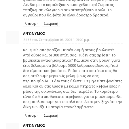
Δένδια με τα κομπλεξικα νομοσχέδια περί Σώματος
Υπαξιωματικών για να σε καταστρέψουν Κουλι. Το
αγγούρι που θα φάτε θα είναι δροσερό δροσερό.
Απάντηση
Διαγραφή
ΑΝΏΝΥΜΟΣ
Σάββατο, Σεπτεμβρίου 06, 2025 1:05:00 μ.μ.
Και εμείς αποφασίζουμε Νέα Δομή στους βουλευτές.
Από αύριο και οι 300 σπίτι σας. Τι δεν σας αρέσει? Το
βρίσκεται αντιδημοκρατικό? Και μέσα στην βουλή γιατί
έτσι θέλουμε θα βάλουμε 5000 λαθροκανιβαλους. Γιατί
δεν είμαστε και φασίστες. Επίσης στα σπιτάκια σας θα
σας στείλουμε μερικούς μελαμψους να σας
περιποιηθούν. Τι δεν τους θέλετε? Ρε μην είστε φασίστες
λέμε. Και αν σας λιώσει με καμία πέτρα το κεφάλι εσάς η
μέλος της οικογένειας σας δεν πειράζει. Το κυριότερο
είναι ότι θα αισθάνεστε περιφανοι για το μπολιασμα. Θα
σας μπολιασουμε για το καλό σας. Α και μην ξεχνάτε την
δίκη των έξι. Η ιστορία επαναλαμβάνεται.
Απάντηση
Διαγραφή
ΑΝΏΝΥΜΟΣ