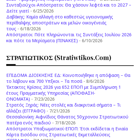
Συνταξιούχοι-Απόστρατοι: Θα χάσουν λεφτά και το 2027 –
Δείτε γιατί
- 6/25/2026
Δαβάκης: Καμία αλλαγή στο καθεστώς υγειονομικής
περίθαλψης αποστράτων και μελών οικογένειάς
τους
- 6/18/2026
Aπόστρατοι: Πότε πληρώνονται τις Συντάξεις Ιουλίου 2026
και πότε τα Μερίσματα (ΠΙΝΑΚΕΣ)
- 6/10/2026
ΣΤΡΑΤΙΩΤΙΚΟΣ (stratiwtikos.com)
ΕΠΙΔΟΜΑ ΔΙΟΙΚΗΣΗΣ ΕΔ: Κοινοποιήθηκε η απόφαση – Θα
το λάβουν και 700 Υπξκοι – Τα ποσά
- 8/6/2026
Έκτακτες Κρίσεις 2026 για 652 ΕΠΟΠ με Συμπλήρωση 1
έτους Πραγματικής Υπηρεσίας (ΑΠΟΦΑΣΗ-
ONOMATA)
- 7/23/2026
Στρατός Ξηράς: Νέες στολές και διακριτικά σήματα – Τι
αλλάζει (ΕΓΓΡΑΦΟ)
- 7/21/2026
Θεσσαλονίκη: Αιφνίδιος Θάνατος 50χρονου Στρατιωτικού
πατέρα ενός παιδιού
- 7/18/2026
Απόστρατοι Υπαξιωματικοί-ΕΠΟΠ: Έτσι εκδίδεται η Ενιαία
Κάρτα Εισόδου στις Στρατιωτικές Εκμεταλλεύσεις