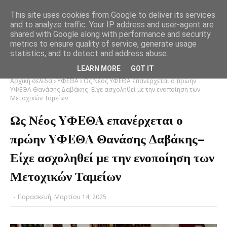
This site uses cookies from Google to deliver its services
and to analyze traffic. Your IP address and user-agent are
shared with Google along with performance and security
metrics to ensure quality of service, generate usage
statistics, and to detect and address abuse.
LEARN MORE
GOT IT
Αρχική σελίδα
ΥΦΕΘΑ
Ως Νέος YΦEΘA επανέρχεται ο πρώην
YΦEΘA Θανάσης Δαβάκης–Είχε ασχοληθεί με την ενοποίηση των
Μετοχικών Ταμείων
Ως Νέος YΦEΘA επανέρχεται ο
πρώην YΦEΘA Θανάσης Δαβάκης–
Είχε ασχοληθεί με την ενοποίηση των
Μετοχικών Ταμείων
-
Παρασκευή, Μαρτίου 14, 2025