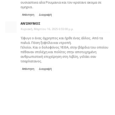
ουσιαστικα αλα Ρουμανια και τον κρατανε ακομα σε
ομηρια..
Απάντηση
Διαγραφή
ΑΝΏΝΥΜΟΣ
Κυριακή, Μαρτίου 16, 2025 6:55:00 μ.μ.
Έφυγε ο ένας άχρηστος και ήρθε ένας άλλος. Από τα
παλιά. Πόση ξεφτίλα και ντροπή.
Γελοίοι. Και ο δολοφόνος ΥΕΘΑ, στην βάρδια του οποίου
πέθαναν στελέχη και πολίτες στην αποτυχημένη
ανθρωπιστική επιχείρηση στη Λιβύη, γελάει σαν
τσαρλατανος.
Απάντηση
Διαγραφή