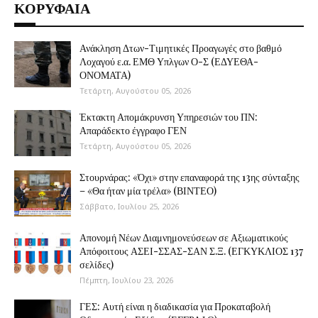
ΚΟΡΥΦΑΙΑ
Ανάκληση Δτων-Τιμητικές Προαγωγές στο βαθμό
Λοχαγού ε.α. ΕΜΘ Υπλγων Ο-Σ (ΕΔΥΕΘΑ-
ΟΝΟΜΑΤΑ)
Τετάρτη, Αυγούστου 05, 2026
Έκτακτη Απομάκρυνση Υπηρεσιών του ΠΝ:
Απαράδεκτο έγγραφο ΓΕΝ
Τετάρτη, Αυγούστου 05, 2026
Στουρνάρας: «Όχι» στην επαναφορά της 13ης σύνταξης
– «Θα ήταν μία τρέλα» (ΒΙΝΤΕΟ)
Σάββατο, Ιουλίου 25, 2026
Απονομή Νέων Διαμνημονεύσεων σε Αξιωματικούς
Απόφοιτους ΑΣΕΙ-ΣΣΑΣ-ΣΑΝ Σ.Ξ. (ΕΓΚΥΚΛΙΟΣ 137
σελίδες)
Πέμπτη, Ιουλίου 23, 2026
ΓΕΣ: Αυτή είναι η διαδικασία για Προκαταβολή