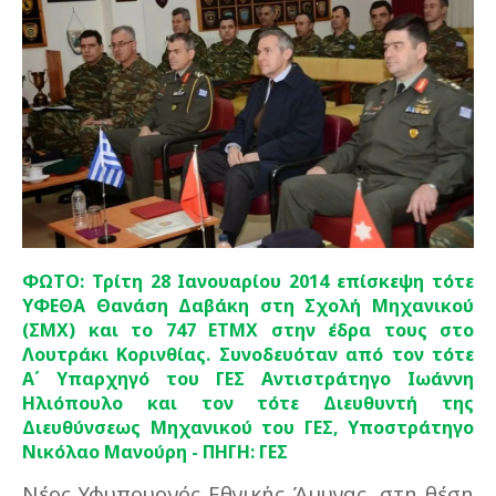
ΦΩΤΟ: Τρίτη 28 Ιανουαρίου 2014 επίσκεψη τότε
ΥΦΕΘΑ Θανάση Δαβάκη στη Σχολή Μηχανικού
(ΣΜΧ) και το 747 ETMX στην έδρα τους στο
Λουτράκι Κορινθίας. Συνοδευόταν από τον τότε
Α΄ Υπαρχηγό του ΓΕΣ Αντιστράτηγο Ιωάννη
Ηλιόπουλο και τον τότε Διευθυντή της
Διευθύνσεως Μηχανικού του ΓΕΣ, Υποστράτηγο
Νικόλαο Μανούρη - ΠΗΓΗ: ΓΕΣ
Νέος Υφυπουργός Εθνικής Άμυνας, στη θέση