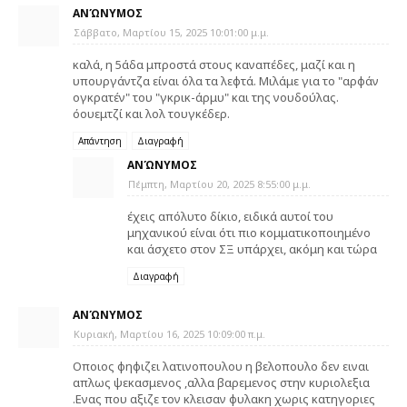
ΑΝΏΝΥΜΟΣ
Σάββατο, Μαρτίου 15, 2025 10:01:00 μ.μ.
καλά, η 5άδα μπροστά στους καναπέδες, μαζί και η
υπουργάντζα είναι όλα τα λεφτά. Μιλάμε για το "αρφάν
ογκρατέν" του "γκρικ-άρμυ" και της νουδούλας.
όουεμτζί και λολ τουγκέδερ.
Απάντηση
Διαγραφή
ΑΝΏΝΥΜΟΣ
Πέμπτη, Μαρτίου 20, 2025 8:55:00 μ.μ.
έχεις απόλυτο δίκιο, ειδικά αυτοί του
μηχανικού είναι ότι πιο κομματικοποιημένο
και άσχετο στον ΣΞ υπάρχει, ακόμη και τώρα
Διαγραφή
ΑΝΏΝΥΜΟΣ
Κυριακή, Μαρτίου 16, 2025 10:09:00 π.μ.
Οποιος φηφιζει λατινοπουλου η βελοπουλο δεν ειναι
απλως ψεκασμενος ,αλλα βαρεμενος στην κυριολεξια
.Ενας που αξιζε τον κλεισαν φυλακη χωρις κατηγοριες