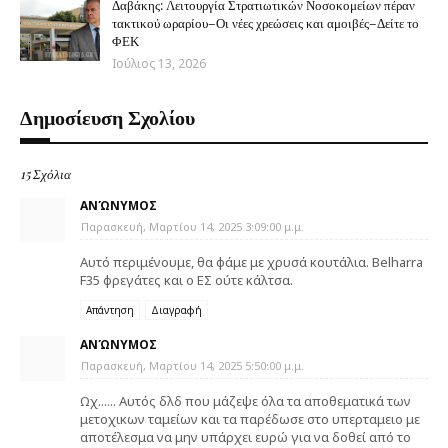
Δαβάκης: Λειτουργία Στρατιωτικών Νοσοκομείων πέραν
τακτικού ωραρίου–Οι νέες χρεώσεις και αμοιβές–Δείτε το
ΦΕΚ
Ιούλιος 13, 2026
Δημοσίευση Σχολίου
15 Σχόλια
ΑΝΏΝΥΜΟΣ
Παρασκευή, Μαρτίου 14, 2025 3:09:00 μ.μ.
Αυτό περιμένουμε, θα φάμε με χρυσά κουτάλια. Belharra
F35 φρεγάτες και ο ΕΣ ούτε κάλτσα.
Απάντηση
Διαγραφή
ΑΝΏΝΥΜΟΣ
Παρασκευή, Μαρτίου 14, 2025 5:50:00 μ.μ.
Ωχ...... Αυτός δλδ που μάζεψε όλα τα αποθεματικά των
μετοχικων ταμείων και τα παρέδωσε στο υπερταμειο με
αποτέλεσμα να μην υπάρχει ευρώ για να δοθεί από το