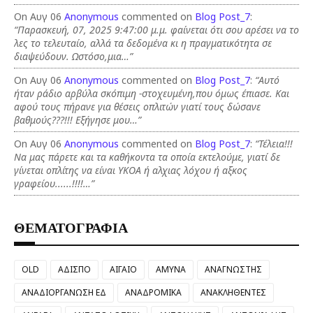
On Αυγ 06
Anonymous
commented on
Blog Post_7
:
“Παρασκευή, 07, 2025 9:47:00 μ.μ. φαίνεται ότι σου αρέσει να το
λες το τελευταίο, αλλά τα δεδομένα κι η πραγματικότητα σε
διαψεύδουν. Ωστόσο,μια…”
On Αυγ 06
Anonymous
commented on
Blog Post_7
:
“Αυτό
ήταν ράδιο αρβύλα σκόπιμη -στοχευμένη,που όμως έπιασε. Και
αφού τους πήρανε για θέσεις οπλιτών γιατί τους δώσανε
βαθμούς???!!! Εξήγησε μου…”
On Αυγ 06
Anonymous
commented on
Blog Post_7
:
“Τέλεια!!!
Να μας πάρετε και τα καθήκοντα τα οποία εκτελούμε, γιατί δε
γίνεται οπλίτης να είναι ΥΚΟΑ ή αλχιας λόχου ή αξκος
γραφείου......!!!!…”
ΘΕΜΑΤΟΓΡΑΦΙΑ
OLD
ΑΔΙΣΠΟ
ΑΙΓΑΙΟ
ΑΜΥΝΑ
ΑΝΑΓΝΩΣΤΗΣ
ΑΝΑΔΙΟΡΓΑΝΩΣΗ ΕΔ
ΑΝΑΔΡΟΜΙΚΑ
ΑΝΑΚΛΗΘΕΝΤΕΣ