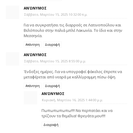
ΑΝΏΝΥΜΟΣ
Σάββατο, Μαρτίου 15, 2025 10:32:00 π.μ.
Για να συγκρατήσει τις διαρροές σε Λατινοπούλου και
Βελόπουλο στην παλιά μπλέ Λακωνία. Το ίδιο και στην
Μεσσηνία.
Απάντηση
Διαγραφή
ΑΝΏΝΥΜΟΣ
Σάββατο, Μαρτίου 15, 2025 8:55:00 μ.μ.
Ένδοξες ημέρες. Για να υπογραφεί φάκελος έπρεπε να
μεταφέρεται από νεαρά με καλλίγραμμη πίσω όψη.
Απάντηση
Διαγραφή
ΑΝΏΝΥΜΟΣ
Κυριακή, Μαρτίου 16, 2025 1:44:00 μ.μ.
Πωπωπωπωπω!!!! Να περπατάει και να
τρίζουν τα θεμέλια! Φρεγάτα μου!!!!
Διαγραφή