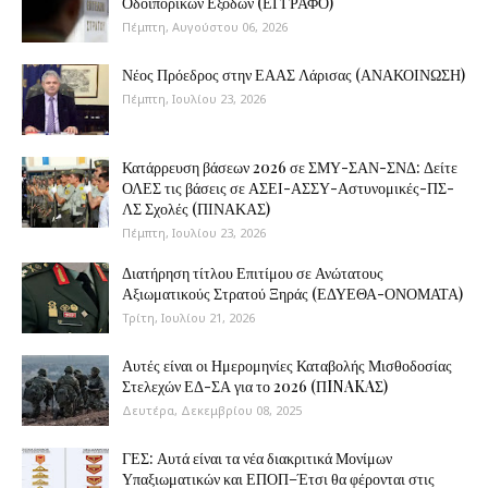
Οδοιπορικών Εξόδων (ΕΓΓΡΑΦΟ)
Πέμπτη, Αυγούστου 06, 2026
Νέος Πρόεδρος στην ΕΑΑΣ Λάρισας (ΑΝΑΚΟΙΝΩΣΗ)
Πέμπτη, Ιουλίου 23, 2026
Κατάρρευση βάσεων 2026 σε ΣΜΥ-ΣΑΝ-ΣΝΔ: Δείτε
ΟΛΕΣ τις βάσεις σε ΑΣΕΙ-ΑΣΣΥ-Αστυνομικές-ΠΣ-
ΛΣ Σχολές (ΠΙΝΑΚΑΣ)
Πέμπτη, Ιουλίου 23, 2026
Διατήρηση τίτλου Επιτίμου σε Ανώτατους
Αξιωματικούς Στρατού Ξηράς (ΕΔΥΕΘΑ-ΟΝΟΜΑΤΑ)
Τρίτη, Ιουλίου 21, 2026
Αυτές είναι οι Ημερομηνίες Καταβολής Μισθοδοσίας
Στελεχών ΕΔ-ΣΑ για το 2026 (ΠINAKAΣ)
Δευτέρα, Δεκεμβρίου 08, 2025
ΓΕΣ: Αυτά είναι τα νέα διακριτικά Μονίμων
Υπαξιωματικών και ΕΠΟΠ–Έτσι θα φέρονται στις