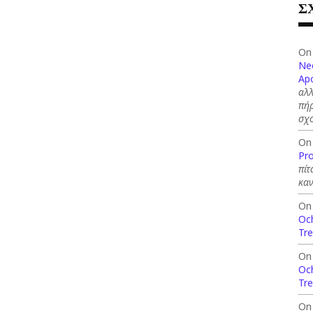
Σ
On
Ne
Apo
αλλ
πήρ
σχ
On
Pro
πίτ
καν
On
Och
Tre
On
Och
Tre
On