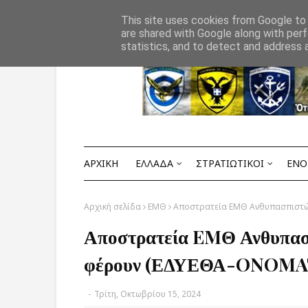
Αρχική
ΟΡΟΙ ΧΡΗΣΗΣ
ΕΠΙΚΟΙΝΩΝΙΑ
This site uses cookies from Google to d
are shared with Google along with perf
statistics, and to detect and address 
ΑΡΧΙΚΗ
ΕΛΛΑΔΑ
ΣΤΡΑΤΙΩΤΙΚΟΙ
ΕΝΟ
Αρχική σελίδα
ΕΜΘ
Αποστρατεία EMΘ Ανθυπασπιστών
Αποστρατεία EMΘ Ανθυπασπ
φέρουν (ΕΔΥΕΘΑ-ONOMA
-
Τρίτη, Οκτωβρίου 15, 2024