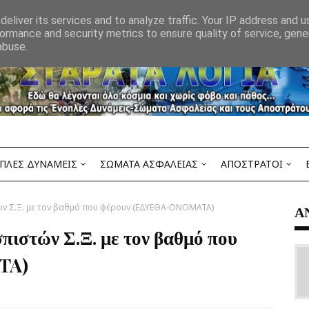
eliver its services and to analyze traffic. Your IP address and 
ormance and security metrics to ensure quality of service, gen
abuse.
ΠΛΕΣ ΔΥΝΑΜΕΙΣ
ΣΩΜΑΤΑ ΑΣΦΑΛΕΙΑΣ
ΑΠΟΣΤΡΑΤΟΙ
 Σ.Ξ. με τον βαθμό που φέρουν (ΕΔΥΕΘΑ-ONOMATA)
Α
ιστών Σ.Ξ. με τον βαθμό που
TA)