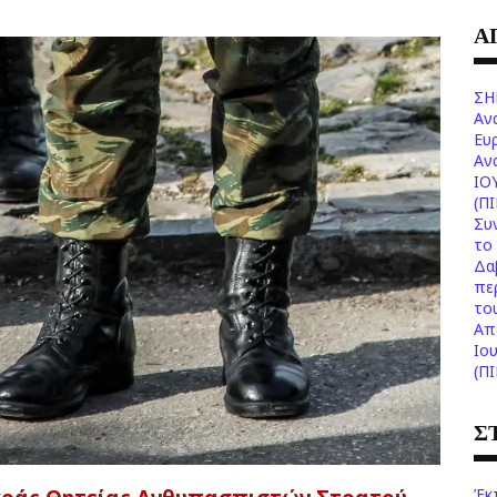
Α
ΣΗ
Αν
Ευ
Aν
ΙΟ
(Π
Συ
το 
Δα
πε
το
Aπ
Ιο
(Π
Σ
Έκ