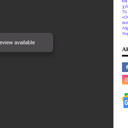
κα
χι
Το 
«Ο
αι
Λά
πυ
Α