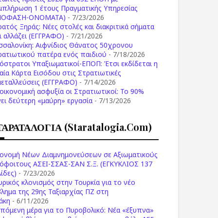
μπλήρωση 1 έτους Πραγματικής Υπηρεσίας
ΠΟΦΑΣΗ-ONOMATA)
- 7/23/2026
ρατός Ξηράς: Νέες στολές και διακριτικά σήματα
Τι αλλάζει (ΕΓΓΡΑΦΟ)
- 7/21/2026
σσαλονίκη: Αιφνίδιος Θάνατος 50χρονου
ρατιωτικού πατέρα ενός παιδιού
- 7/18/2026
όστρατοι Υπαξιωματικοί-ΕΠΟΠ: Έτσι εκδίδεται η
ιαία Κάρτα Εισόδου στις Στρατιωτικές
μεταλλεύσεις (ΕΓΓΡΑΦΟ)
- 7/14/2026
 οικονομική ασφυξία οι Στρατιωτικοί: Το 90%
νει δεύτερη «μαύρη» εργασία
- 7/13/2026
ΤΑΡΑΤΑΛΟΓΙΑ (staratalogia.com)
ονομή Νέων Διαμνημονεύσεων σε Αξιωματικούς
όφοιτους ΑΣΕΙ-ΣΣΑΣ-ΣΑΝ Σ.Ξ. (ΕΓΚΥΚΛΙΟΣ 137
ίδες)
- 7/23/2026
υρικός κλονισμός στην Τουρκία για το νέο
βλημα της 29ης Ταξιαρχίας ΠΖ στη
άκη
- 6/11/2026
επόμενη μέρα για το Πυροβολικό: Νέα «έξυπνα»