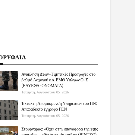
ΟΡΥΦΑΙΑ
Ανάκληση Δτων-Τιμητικές Προαγωγές στο
βαθμό Λοχαγού ε.α. ΕΜΘ Υπλγων Ο-Σ
(ΕΔΥΕΘΑ-ΟΝΟΜΑΤΑ)
Τετάρτη, Αυγούστου 05, 2026
Έκτακτη Απομάκρυνση Υπηρεσιών του ΠΝ:
Απαράδεκτο έγγραφο ΓΕΝ
Τετάρτη, Αυγούστου 05, 2026
Στουρνάρας: «Όχι» στην επαναφορά της 13ης
σύνταξης – «Θα ήταν μία τρέλα» (ΒΙΝΤΕΟ)