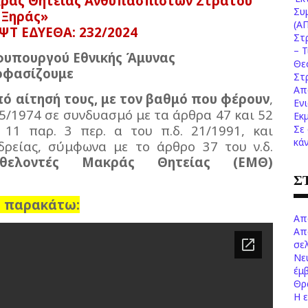
ράς Θητείας Ανθυπασπιστών Στρατού
Συ
Ξηράς»
(Α
ΨΤ ΕΔΥΕΘΑ: 232/2024
Στ
– 
φυπουργού Εθνικής Άμυνας
Θε
φασίζουμε
Στ
Απ
ό αίτησή τους, με τον βαθμό που φέρουν
,
Εν
45/1974 σε συνδυασμό με τα άρθρα 47 και 52
Εκ
 11 παρ. 3 περ. α του π.δ. 21/1991, και
Σε
κά
ρείας, σύμφωνα με το άρθρο 37 του ν.δ.
θελοντές Μακράς Θητείας (ΕΜΘ)
Σ
 παρακάτω:
Απ
Απ
σελ
Νε
έμ
Θρ
Η 