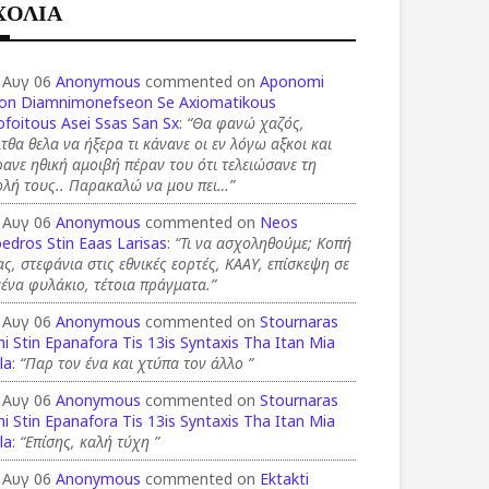
ΧΟΛΙΑ
 Αυγ 06
Anonymous
commented on
Aponomi
on Diamnimonefseon Se Axiomatikous
foitous Asei Ssas San Sx
:
“Θα φανώ χαζός,
τθα θελα να ήξερα τι κάνανε οι εν λόγω αξκοι και
ανε ηθική αμοιβή πέραν του ότι τελειώσανε τη
ολή τους.. Παρακαλώ να μου πει…”
 Αυγ 06
Anonymous
commented on
Neos
edros Stin Eaas Larisas
:
“Τι να ασχοληθούμε; Κοπή
ας, στεφάνια στις εθνικές εορτές, ΚΑΑΥ, επίσκεψη σε
ένα φυλάκιο, τέτοια πράγματα.”
 Αυγ 06
Anonymous
commented on
Stournaras
i Stin Epanafora Tis 13is Syntaxis Tha Itan Mia
la
:
“Παρ τον ένα και χτύπα τον άλλο ”
 Αυγ 06
Anonymous
commented on
Stournaras
i Stin Epanafora Tis 13is Syntaxis Tha Itan Mia
la
:
“Επίσης, καλή τύχη ”
 Αυγ 06
Anonymous
commented on
Ektakti