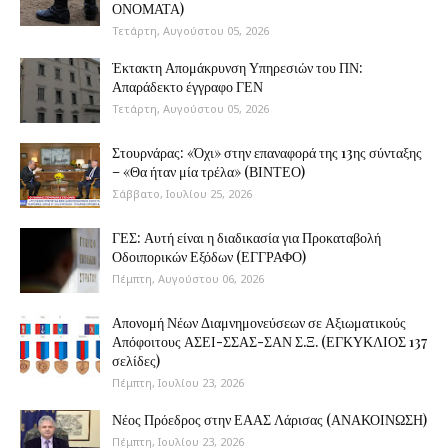
ΟΝΟΜΑΤΑ)
Τετάρτη, Αυγούστου 05, 2026
Έκτακτη Απομάκρυνση Υπηρεσιών του ΠΝ:
Απαράδεκτο έγγραφο ΓΕΝ
Τετάρτη, Αυγούστου 05, 2026
Στουρνάρας: «Όχι» στην επαναφορά της 13ης σύνταξης
– «Θα ήταν μία τρέλα» (ΒΙΝΤΕΟ)
Σάββατο, Ιουλίου 25, 2026
ΓΕΣ: Αυτή είναι η διαδικασία για Προκαταβολή
Οδοιπορικών Εξόδων (ΕΓΓΡΑΦΟ)
Πέμπτη, Αυγούστου 06, 2026
Απονομή Νέων Διαμνημονεύσεων σε Αξιωματικούς
Απόφοιτους ΑΣΕΙ-ΣΣΑΣ-ΣΑΝ Σ.Ξ. (ΕΓΚΥΚΛΙΟΣ 137
σελίδες)
Πέμπτη, Ιουλίου 23, 2026
Νέος Πρόεδρος στην ΕΑΑΣ Λάρισας (ΑΝΑΚΟΙΝΩΣΗ)
Πέμπτη, Ιουλίου 23, 2026