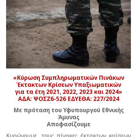
«Κύρωση Συμπληρωματικών Πινάκων
Έκτακτων Κρίσεων Υπαξιωματικών
για τα έτη 2021, 2022, 2023 και 2024»
ΑΔΑ: ΨΟΣΖ6-526 ΕΔΥΕΘΑ: 227/2024
Με πρόταση του Υφυπουργού Εθνικής
Άμυνας
Αποφασίζουμε
Κυρώνουμε, τους πίνακες έκτακτων κρίσεων