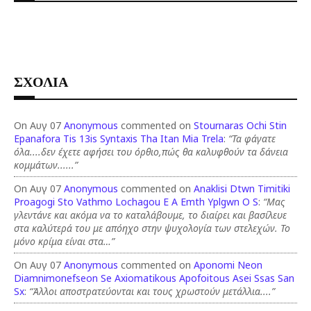
ΣΧΟΛΙΑ
On Αυγ 07
Anonymous
commented on
Stournaras Ochi Stin
Epanafora Tis 13is Syntaxis Tha Itan Mia Trela
:
“Τα φάγατε
όλα....δεν έχετε αφήσει του όρθιο,πώς θα καλυφθούν τα δάνεια
κομμάτων......”
On Αυγ 07
Anonymous
commented on
Anaklisi Dtwn Timitiki
Proagogi Sto Vathmo Lochagou E A Emth Yplgwn O S
:
“Μας
γλεντάνε και ακόμα να το καταλάβουμε, το διαίρει και βασίλευε
στα καλύτερά του με απόηχο στην ψυχολογία των στελεχών. Το
μόνο κρίμα είναι στα…”
On Αυγ 07
Anonymous
commented on
Aponomi Neon
Diamnimonefseon Se Axiomatikous Apofoitous Asei Ssas San
Sx
:
“Άλλοι αποστρατεύονται και τους χρωστούν μετάλλια....”