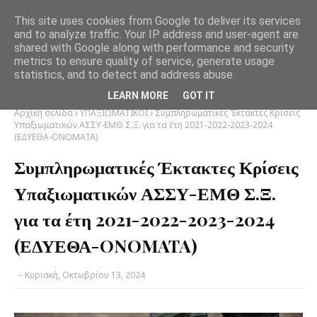
This site uses cookies from Google to deliver its services
and to analyze traffic. Your IP address and user-agent are
shared with Google along with performance and security
metrics to ensure quality of service, generate usage
statistics, and to detect and address abuse.
LEARN MORE
GOT IT
Αρχική σελίδα
ΥΠΑΞΙΩΜΑΤΙΚΟΙ
Συμπληρωματικές Έκτακτες Κρίσεις
Υπαξιωματικών ΑΣΣΥ-ΕΜΘ Σ.Ξ. για τα έτη 2021-2022-2023-2024
(ΕΔΥΕΘΑ-ONOMATA)
Συμπληρωματικές Έκτακτες Κρίσεις
Υπαξιωματικών ΑΣΣΥ-ΕΜΘ Σ.Ξ.
για τα έτη 2021-2022-2023-2024
(ΕΔΥΕΘΑ-ONOMATA)
-
Κυριακή, Οκτωβρίου 13, 2024