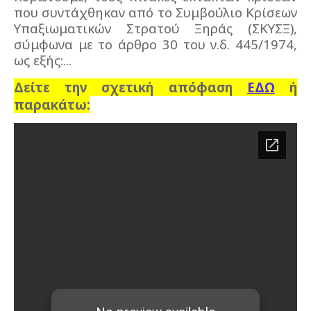
που συντάχθηκαν από το Συμβούλιο Κρίσεων
Υπαξιωματικών Στρατού Ξηράς (ΣΚΥΣΞ),
σύμφωνα με το άρθρο 30 του ν.δ. 445/1974,
ως εξής:...
Δείτε την σχετική απόφαση
ΕΔΩ
ή
παρακάτω: