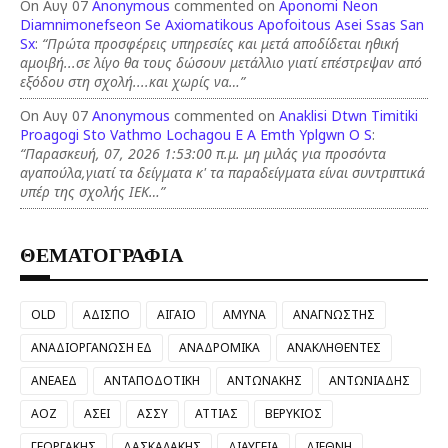
On Αυγ 07
Anonymous
commented on
Aponomi Neon
Diamnimonefseon Se Axiomatikous Apofoitous Asei Ssas San
Sx
:
“Πρώτα προσφέρεις υπηρεσίες και μετά αποδίδεται ηθική
αμοιβή...σε λίγο θα τους δώσουν μετάλλιο γιατί επέστρεψαν από
εξόδου στη σχολή....και χωρίς να…”
On Αυγ 07
Anonymous
commented on
Anaklisi Dtwn Timitiki
Proagogi Sto Vathmo Lochagou E A Emth Yplgwn O S
:
“Παρασκευή, 07, 2026 1:53:00 π.μ. μη μιλάς για προσόντα
αγαπούλα,γιατί τα δείγματα κ' τα παραδείγματα είναι συντριπτικά
υπέρ της σχολής ΙΕΚ…”
ΘΕΜΑΤΟΓΡΑΦΙΑ
OLD
ΑΔΙΣΠΟ
ΑΙΓΑΙΟ
ΑΜΥΝΑ
ΑΝΑΓΝΩΣΤΗΣ
ΑΝΑΔΙΟΡΓΑΝΩΣΗ ΕΔ
ΑΝΑΔΡΟΜΙΚΑ
ΑΝΑΚΛΗΘΕΝΤΕΣ
ΑΝΕΑΕΔ
ΑΝΤΑΠΟΔΟΤΙΚΗ
ΑΝΤΩΝΑΚΗΣ
ΑΝΤΩΝΙΑΔΗΣ
ΑΟΖ
ΑΣΕΙ
ΑΣΣΥ
ΑΤΤΙΑΣ
ΒΕΡΥΚΙΟΣ
ΓΕΩΡΓΑΚΗΣ
ΔΑΣΚΑΛΑΚΗΣ
ΔΙΑΥΓΕΙΑ
ΔΙΕΘΝΗ