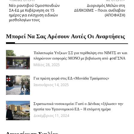
Νέο ραντεβού Ομοσπονδιών
Διορισμός Μελών στη
ΣΑ-ΕΔ με Κυβέρνηση σε 15
ΔΕ/EKOEMΣ – Ποιοι ανέλαβαν
ημέρες για ενίσχυση ειδικών
(ΑΠΟΦΑΣΗ)
μισθολογίων τους
Μπορεί Να Σας Αρέσουν Αυτές Οι Αναρτήσεις
Tαλαιπωρία Υπξκων ΣΞ για περίθαλψη στο ΝΙΜΤΣ αν και
πληρώνουν εισφορές: ΜΟΝΟ με βεβαίωση από 401ΓΣΝΑ
Μάϊος 28, 2025
Για πρώτη φορά στις ΕΔ «Μονάδα Τραύματος»
Ιανουάριος 14, 2025
Στρατιωτικά νοσοκομεία: Γιατί ο Δένδιας «ξήλωσε» την
ηγεσία του Υγειονομικού ΕΔ – Η επόμενη ημέρα
Δεκέμβριος 11, 2024
Δημοσίευση Σχολίου