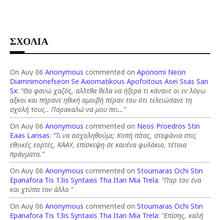
ΣΧΟΛΙΑ
On Αυγ 06
Anonymous
commented on
Aponomi Neon
Diamnimonefseon Se Axiomatikous Apofoitous Asei Ssas San
Sx
:
“Θα φανώ χαζός, αλλτθα θελα να ήξερα τι κάνανε οι εν λόγω
αξκοι και πήρανε ηθική αμοιβή πέραν του ότι τελειώσανε τη
σχολή τους.. Παρακαλώ να μου πει…”
On Αυγ 06
Anonymous
commented on
Neos Proedros Stin
Eaas Larisas
:
“Τι να ασχοληθούμε; Κοπή πίτας, στεφάνια στις
εθνικές εορτές, ΚΑΑΥ, επίσκεψη σε κανένα φυλάκιο, τέτοια
πράγματα.”
On Αυγ 06
Anonymous
commented on
Stournaras Ochi Stin
Epanafora Tis 13is Syntaxis Tha Itan Mia Trela
:
“Παρ τον ένα
και χτύπα τον άλλο ”
On Αυγ 06
Anonymous
commented on
Stournaras Ochi Stin
Epanafora Tis 13is Syntaxis Tha Itan Mia Trela
:
“Επίσης, καλή