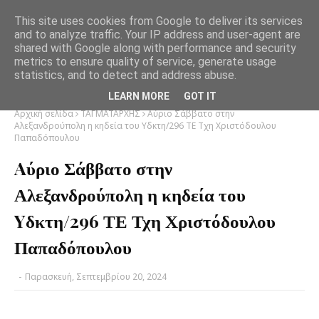
This site uses cookies from Google to deliver its services
and to analyze traffic. Your IP address and user-agent are
shared with Google along with performance and security
metrics to ensure quality of service, generate usage
statistics, and to detect and address abuse.
LEARN MORE
GOT IT
Αρχική σελίδα
ΤΑΓΜΑΤΑΡΧΗΣ
Aύριο Σάββατο στην
Αλεξανδρούπολη η κηδεία του Yδκτη/296 ΤΕ Τχη Χριστόδουλου
Παπαδόπουλου
Aύριο Σάββατο στην
Αλεξανδρούπολη η κηδεία του
Yδκτη/296 ΤΕ Τχη Χριστόδουλου
Παπαδόπουλου
-
Παρασκευή, Σεπτεμβρίου 20, 2024