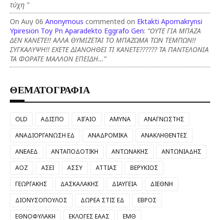
τύχη ”
On Αυγ 06
Anonymous
commented on
Ektakti Apomakrynsi
Ypiresion Toy Pn Aparadekto Eggrafo Gen
:
“ΟΥΤΕ ΓΙΑ ΜΠΑΖΑ
ΔΕΝ ΚΑΝΕΤΕ!! ΑΛΛΑ ΘΥΜΙΖΕΤΑΙ ΤΟ ΜΠΑΖΩΜΑ ΤΩΝ ΤΕΜΠΩΝ!!
ΣΥΓΚΑΛΥΨΗ!! ΕΧΕΤΕ ΔΙΑΝΟΗΘΕΙ ΤΙ ΚΑΝΕΤΕ?????? ΤΑ ΠΑΝΤΕΛΟΝΙΑ
ΤΑ ΦΟΡΑΤΕ ΜΑΛΛΟΝ ΕΠΕΙΔΗ…”
ΘΕΜΑΤΟΓΡΑΦΙΑ
OLD
ΑΔΙΣΠΟ
ΑΙΓΑΙΟ
ΑΜΥΝΑ
ΑΝΑΓΝΩΣΤΗΣ
ΑΝΑΔΙΟΡΓΑΝΩΣΗ ΕΔ
ΑΝΑΔΡΟΜΙΚΑ
ΑΝΑΚΛΗΘΕΝΤΕΣ
ΑΝΕΑΕΔ
ΑΝΤΑΠΟΔΟΤΙΚΗ
ΑΝΤΩΝΑΚΗΣ
ΑΝΤΩΝΙΑΔΗΣ
ΑΟΖ
ΑΣΕΙ
ΑΣΣΥ
ΑΤΤΙΑΣ
ΒΕΡΥΚΙΟΣ
ΓΕΩΡΓΑΚΗΣ
ΔΑΣΚΑΛΑΚΗΣ
ΔΙΑΥΓΕΙΑ
ΔΙΕΘΝΗ
ΔΙΟΝΥΣΟΠΟΥΛΟΣ
ΔΩΡΕΑ ΣΤΙΣ ΕΔ
ΕΒΡΟΣ
ΕΘΝΟΦΥΛΑΚΗ
ΕΚΛΟΓΕΣ ΕΑΑΣ
ΕΜΘ