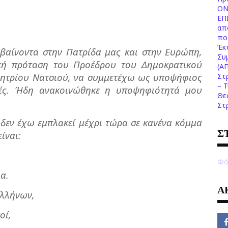
ΟΝ
ΕΠ
απ
πο
Έκ
βαίνοντα στην Πατρίδα μας και στην Ευρώπη,
Συ
κή πρόταση του Προέδρου του Δημοκρατικού
(Α
ημητρίου Νατσιού, να συμμετέχω ως υποψήφιος
Στ
– 
γές. Ήδη ανακοινώθηκε η υποψηφιότητά μου
Θε
Στ
 δεν έχω εμπλακεί μέχρι τώρα σε κανένα κόμμα
Σ
ίναι:
Φό
ια.
Α
Ελλήνων,
οί,