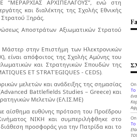
ΤΕ “ΜΕΡΑΡΧΙΑΣ ΑΡΧΙΠΕΛΑΓΟΥΣ”, ενώ στη
νεργάτης και διαλέκτης της Σχολής Εθνικής
 Στρατού Ξηράς.
F
Ενώσεως Αποστράτων Αξιωματικών Στρατού
ι Μάστερ στην Επιστήμη των Ηλεκτρονικών
), είναι απόφοιτος της Σχολής Αμύνης του
Σ
πλωματικών και Στρατηγικών Σπουδών της
MATIQUES ET STRATΈGIQUES - CEDS).
τορικών μελετών και ανάδειξης της σημασίας
On
To
dvanced Battlefields Studies – Greece) και
ένα
τρατηγικών Μελετών (ΕΛ.ΙΣ.ΜΕ)
Καρ
Αφ
 με αίσθημα ευθύνης πρόταση του Προέδρου
On
Κινήματος ΝΙΚΗ και συμπεριλήφθηκε στο
To
 διάθεση προσφοράς για την Πατρίδα και το
ΕΝ
ΤΟ