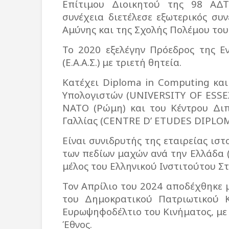
Επίτιμου Διοικητού της 98 ΑΔ
συνέχεια διετέλεσε εξωτερικός συ
Αμύνης και της Σχολής Πολέμου του
Το 2020 εξελέγην Πρόεδρος της 
(Ε.Α.Α.Σ.) με τριετή θητεία.
Κατέχει Diploma in Computing κα
Υπολογιστών (UNIVERSITY OF ESSEX
ΝΑΤΟ (Ρώμη) και του Κέντρου Δι
Γαλλίας (CENTRE D’ ΕTUDES DIPLO
Είναι συνιδρυτής της εταιρείας ισ
των πεδίων μαχών ανά την Ελλάδα (A
μέλος του Ελληνικού Ινστιτούτου Σ
Τον Απρίλιο του 2024 αποδέχθηκε
του Δημοκρατικού Πατριωτικού 
Ευρωψηφοδέλτιο του Κινήματος, με
Έθνος.