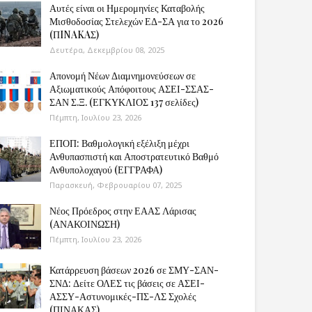
Αυτές είναι οι Ημερομηνίες Καταβολής
Μισθοδοσίας Στελεχών ΕΔ-ΣΑ για το 2026
(ΠINAKAΣ)
Δευτέρα, Δεκεμβρίου 08, 2025
Απονομή Νέων Διαμνημονεύσεων σε
Αξιωματικούς Απόφοιτους ΑΣΕΙ-ΣΣΑΣ-
ΣΑΝ Σ.Ξ. (ΕΓΚΥΚΛΙΟΣ 137 σελίδες)
Πέμπτη, Ιουλίου 23, 2026
ΕΠΟΠ: Βαθμολογική εξέλιξη μέχρι
Ανθυπασπιστή και Αποστρατευτικό Βαθμό
Ανθυπολοχαγού (ΕΓΓΡΑΦΑ)
Παρασκευή, Φεβρουαρίου 07, 2025
Νέος Πρόεδρος στην ΕΑΑΣ Λάρισας
(ΑΝΑΚΟΙΝΩΣΗ)
Πέμπτη, Ιουλίου 23, 2026
Κατάρρευση βάσεων 2026 σε ΣΜΥ-ΣΑΝ-
ΣΝΔ: Δείτε ΟΛΕΣ τις βάσεις σε ΑΣΕΙ-
ΑΣΣΥ-Αστυνομικές-ΠΣ-ΛΣ Σχολές
(ΠΙΝΑΚΑΣ)