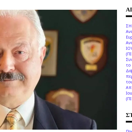
Α
ΣΗ
Αν
Ευ
Aν
ΙΟ
(Π
Συ
το 
Δα
πε
το
Aπ
Ιο
(Π
Σ
Πρ