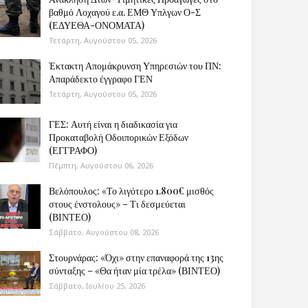
βαθμό Λοχαγού ε.α. ΕΜΘ Υπλγων Ο-Σ
(ΕΔΥΕΘΑ-ΟΝΟΜΑΤΑ)
Τετάρτη, Αυγούστου 05, 2026
Έκτακτη Απομάκρυνση Υπηρεσιών του ΠΝ:
Απαράδεκτο έγγραφο ΓΕΝ
Τετάρτη, Αυγούστου 05, 2026
ΓΕΣ: Αυτή είναι η διαδικασία για
Προκαταβολή Οδοιπορικών Εξόδων
(ΕΓΓΡΑΦΟ)
Πέμπτη, Αυγούστου 06, 2026
Βελόπουλος: «Το λιγότερο 1.800€ μισθός
στους ένστολους» – Τι δεσμεύεται
(ΒΙΝΤΕΟ)
Σάββατο, Αυγούστου 08, 2026
Στουρνάρας: «Όχι» στην επαναφορά της 13ης
σύνταξης – «Θα ήταν μία τρέλα» (ΒΙΝΤΕΟ)
Σάββατο, Ιουλίου 25, 2026