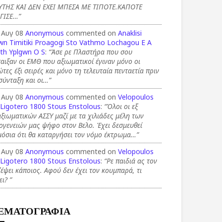
ΥΤΗΣ ΚΑΙ ΔΕΝ ΕΧΕΙ ΜΠΕΣΑ ΜΕ ΤΙΠΟΤΕ.ΚΑΠΟΤΕ
ΓΙΣΕ…”
 Αυγ 08
Anonymous
commented on
Anaklisi
wn Timitiki Proagogi Sto Vathmo Lochagou E A
th Yplgwn O S
:
“Άσε ρε Πλαστήρα που σου
αιξαν οι ΕΜΘ που αξιωματικοί έγιναν μόνο οι
τες έξι σειρές και μόνο τη τελευταία πενταετία πριν
σύνταξη και οι…”
 Αυγ 08
Anonymous
commented on
Velopoulos
 Ligotero 1800 Stous Enstolous
:
“Όλοι οι εξ
ξιωματικών ΑΣΣΥ μαζί με τα χιλιάδες μέλη των
ογενειών μας ψήφο στον Βελο. Έχει δεσμευθεί
όσια ότι θα καταργήσει τον νόμο έκτρωμα…”
 Αυγ 08
Anonymous
commented on
Velopoulos
 Ligotero 1800 Stous Enstolous
:
“Ρε παιδιά ας τον
έψει κάποιος. Αφού δεν έχει τον κουμπαρά, τι
ει? ”
ΕΜΑΤΟΓΡΑΦΙΑ