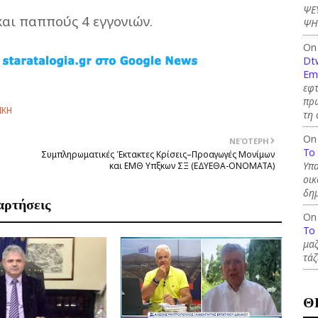
ΨΕ
και παππούς 4 εγγονιών.
ΨΗ
On
Dt
Em
εφτ
πρώ
ΙΚΗ
τη 
On
ΝΕΌΤΕΡΗ
To
Συμπληρωματικές Έκτακτες Κρίσεις–Προαγωγές Μονίμων
Υπα
και ΕΜΘ Υπξκων ΣΞ (ΕΔΥΕΘΑ-ONOMATA)
οικ
δημ
αρτήσεις
On
To
μαζ
τάζ
Θ