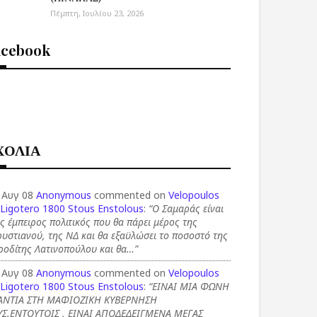
Πέμπτη, Ιουλίου 23, 2026
acebook
ΧΟΛΙΑ
 Αυγ 08
Anonymous
commented on
Velopoulos
 Ligotero 1800 Stous Enstolous
:
“Ο Σαμαράς είναι
ς έμπειρος πολιτικός που θα πάρει μέρος της
υστιανού, της ΝΔ και θα εξαϋλώσει το ποσοστό της
ροδίτης Λατινοπούλου και θα…”
 Αυγ 08
Anonymous
commented on
Velopoulos
 Ligotero 1800 Stous Enstolous
:
“ΕΙΝΑΙ ΜΙΑ ΦΩΝΗ
ΑΝΤΙΑ ΣΤΗ ΜΑΦΙΟΖΙΚΗ ΚΥΒΕΡΝΗΣΗ
ΥΣ.ΕΝΤΟΥΤΟΙΣ , ΕΙΝΑΙ ΑΠΟΔΕΔΕΙΓΜΕΝΑ ΜΕΓΑΣ