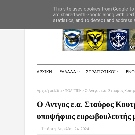
Αρχική
ΟΡΟΙ ΧΡΗΣΗΣ
ΕΠΙΚΟΙΝΩΝΙΑ
This site uses cookies from Google to d
are shared with Google along with perf
statistics, and to detect and address 
ΑΡΧΙΚΗ
ΕΛΛΑΔΑ
ΣΤΡΑΤΙΩΤΙΚΟΙ
ΕΝΟ
Αρχική σελίδα
ΠΟΛΙΤΙΚΗ
Ο Αντγος ε.α. Σταύρος Κουτ
Ο Αντγος ε.α. Σταύρος Κου
υποψήφιος ευρωβουλευτής 
-
Τετάρτη, Απριλίου 24, 2024