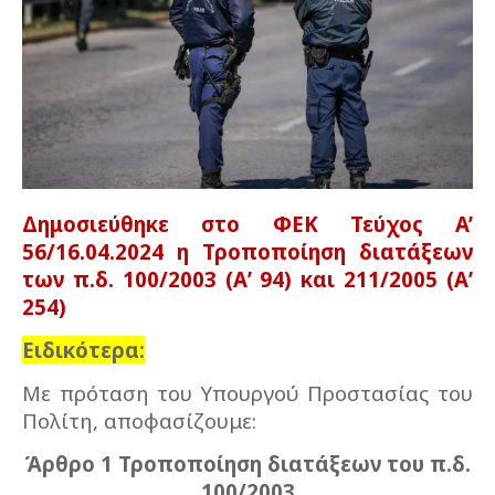
Δημοσιεύθηκε στο ΦΕΚ Τεύχος A’
56/16.04.2024 η Τροποποίηση διατάξεων
των π.δ. 100/2003 (Α’ 94) και 211/2005 (Α’
254)
Ειδικότερα:
Με πρόταση του Υπουργού Προστασίας του
Πολίτη, αποφασίζουμε:
Άρθρο 1 Τροποποίηση διατάξεων του π.δ.
100/2003