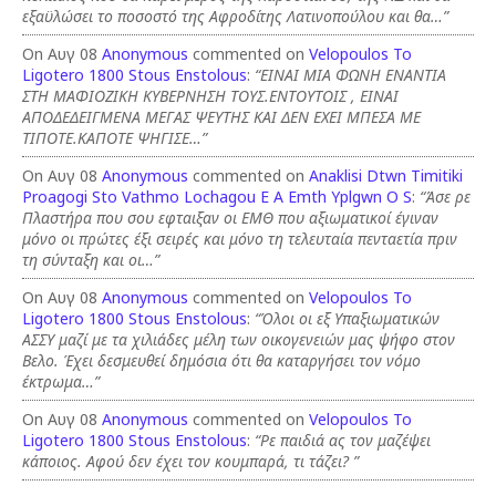
εξαϋλώσει το ποσοστό της Αφροδίτης Λατινοπούλου και θα…”
On Αυγ 08
Anonymous
commented on
Velopoulos To
Ligotero 1800 Stous Enstolous
:
“ΕΙΝΑΙ ΜΙΑ ΦΩΝΗ ΕΝΑΝΤΙΑ
ΣΤΗ ΜΑΦΙΟΖΙΚΗ ΚΥΒΕΡΝΗΣΗ ΤΟΥΣ.ΕΝΤΟΥΤΟΙΣ , ΕΙΝΑΙ
ΑΠΟΔΕΔΕΙΓΜΕΝΑ ΜΕΓΑΣ ΨΕΥΤΗΣ ΚΑΙ ΔΕΝ ΕΧΕΙ ΜΠΕΣΑ ΜΕ
ΤΙΠΟΤΕ.ΚΑΠΟΤΕ ΨΗΓΙΣΕ…”
On Αυγ 08
Anonymous
commented on
Anaklisi Dtwn Timitiki
Proagogi Sto Vathmo Lochagou E A Emth Yplgwn O S
:
“Άσε ρε
Πλαστήρα που σου εφταιξαν οι ΕΜΘ που αξιωματικοί έγιναν
μόνο οι πρώτες έξι σειρές και μόνο τη τελευταία πενταετία πριν
τη σύνταξη και οι…”
On Αυγ 08
Anonymous
commented on
Velopoulos To
Ligotero 1800 Stous Enstolous
:
“Όλοι οι εξ Υπαξιωματικών
ΑΣΣΥ μαζί με τα χιλιάδες μέλη των οικογενειών μας ψήφο στον
Βελο. Έχει δεσμευθεί δημόσια ότι θα καταργήσει τον νόμο
έκτρωμα…”
On Αυγ 08
Anonymous
commented on
Velopoulos To
Ligotero 1800 Stous Enstolous
:
“Ρε παιδιά ας τον μαζέψει
κάποιος. Αφού δεν έχει τον κουμπαρά, τι τάζει? ”