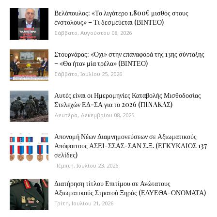
Βελόπουλος: «Το λιγότερο 1.800€ μισθός στους
ένστολους» – Τι δεσμεύεται (ΒΙΝΤΕΟ)
Σάββατο, Αυγούστου 08, 2026
Στουρνάρας: «Όχι» στην επαναφορά της 13ης σύνταξης
– «Θα ήταν μία τρέλα» (ΒΙΝΤΕΟ)
Σάββατο, Ιουλίου 25, 2026
Αυτές είναι οι Ημερομηνίες Καταβολής Μισθοδοσίας
Στελεχών ΕΔ-ΣΑ για το 2026 (ΠINAKAΣ)
Δευτέρα, Δεκεμβρίου 08, 2025
Απονομή Νέων Διαμνημονεύσεων σε Αξιωματικούς
Απόφοιτους ΑΣΕΙ-ΣΣΑΣ-ΣΑΝ Σ.Ξ. (ΕΓΚΥΚΛΙΟΣ 137
σελίδες)
Πέμπτη, Ιουλίου 23, 2026
Διατήρηση τίτλου Επιτίμου σε Ανώτατους
Αξιωματικούς Στρατού Ξηράς (ΕΔΥΕΘΑ-ΟΝΟΜΑΤΑ)
Τρίτη, Ιουλίου 21, 2026