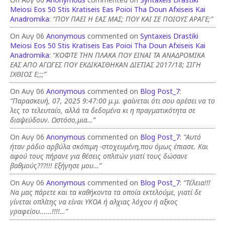
Meiosi Eos 50 Stis Kratiseis Eas Poioi Tha Doun Afxiseis Kai
Anadromika
:
“ΠΟΥ ΠΑΕΙ Η ΕΑΣ ΜΑΣ; ΠΟΥ ΚΑΙ ΣΕ ΠΟΙΟΥΣ ΑΡΑΓΕ;”
On Αυγ 06
Anonymous
commented on
Syntaxeis Drastiki
Meiosi Eos 50 Stis Kratiseis Eas Poioi Tha Doun Afxiseis Kai
Anadromika
:
“ΚΟΦΤΕ ΤΗΝ ΠΛΑΚΑ ΠΟΥ ΕΙΝΑΙ ΤΑ ΑΝΑΔΡΟΜΙΚΑ
ΕΑΣ ΑΠΟ ΑΓΩΓΕΣ ΠΟΥ ΕΚΔΙΚΑΣΘΗΚΑΝ ΔΙΕΤΙΑΣ 2017/18; ΣΙΓΗ
ΙΧΘΙΟΣ Ε;;;”
On Αυγ 06
Anonymous
commented on
Blog Post_7
:
“Παρασκευή, 07, 2025 9:47:00 μ.μ. φαίνεται ότι σου αρέσει να το
λες το τελευταίο, αλλά τα δεδομένα κι η πραγματικότητα σε
διαψεύδουν. Ωστόσο,μια…”
On Αυγ 06
Anonymous
commented on
Blog Post_7
:
“Αυτό
ήταν ράδιο αρβύλα σκόπιμη -στοχευμένη,που όμως έπιασε. Και
αφού τους πήρανε για θέσεις οπλιτών γιατί τους δώσανε
βαθμούς???!!! Εξήγησε μου…”
On Αυγ 06
Anonymous
commented on
Blog Post_7
:
“Τέλεια!!!
Να μας πάρετε και τα καθήκοντα τα οποία εκτελούμε, γιατί δε
γίνεται οπλίτης να είναι ΥΚΟΑ ή αλχιας λόχου ή αξκος
γραφείου......!!!!…”