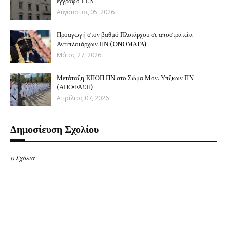
έγγραφο ΓΕΝ
Αύγουστος 05, 2026
Προαγωγή στον βαθμό Πλοιάρχου σε αποστρατεία
Αντιπλοιάρχων ΠΝ (ONOMATA)
Μάϊος 27, 2026
Μετάταξη EΠOΠ ΠΝ στο Σώμα Μον. Υπξκων ΠN
(ΑΠΟΦΑΣΗ)
Απρίλιος 07, 2026
Δημοσίευση Σχολίου
0 Σχόλια