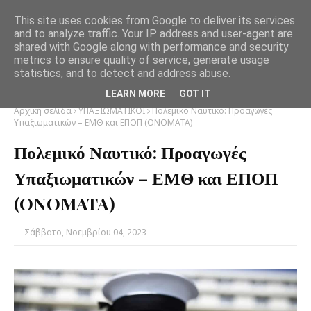
This site uses cookies from Google to deliver its services
and to analyze traffic. Your IP address and user-agent are
shared with Google along with performance and security
metrics to ensure quality of service, generate usage
statistics, and to detect and address abuse.
LEARN MORE
GOT IT
Αρχική σελίδα
ΥΠΑΞΙΩΜΑΤΙΚΟΙ
Πολεμικό Ναυτικό: Προαγωγές
Υπαξιωματικών – ΕΜΘ και ΕΠΟΠ (ONOMATA)
Πολεμικό Ναυτικό: Προαγωγές
Υπαξιωματικών – ΕΜΘ και ΕΠΟΠ
(ONOMATA)
-
Σάββατο, Νοεμβρίου 04, 2023