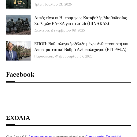
Τρίτη, Ιουλίου 21, 2026
Αυτές είναι οι Ημερομηνίες Καταβολής Μισθοδοσίας
Στελεχών ΕΔ-ΣΑ για το 2026 (ΠINAKAΣ)
Δευτέρα, Δεκεμβρίου 08, 2025
ΕΠΟΠ: Βαθμολογική εξέλιξη μέχρι Ανθυπασπιστή και
Αποστρατευτικό Βαθμό Ανθυπολοχαγού (ΕΓΓΡΑΦΑ)
Παρασκευή, Φεβρουαρίου 07, 2025
Facebook
ΣΧΟΛΙΑ
On Αυγ 06
Anonymous
commented on
Syntaxeis Drastiki