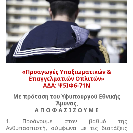
«Προαγωγές Υπαξιωματικών &
Επαγγελματιών Οπλιτών»
ΑΔΑ: Ψ5ΙΦ6-71Ν
Με πρόταση του Υφυπουργού Εθνικής
Άμυνας,
Α Π Ο Φ Α Σ Ι Ζ Ο Υ Μ Ε
1. Προάγουμε στον βαθμό της
Ανθυπασπιστή, σύμφωνα με τις διατάξεις