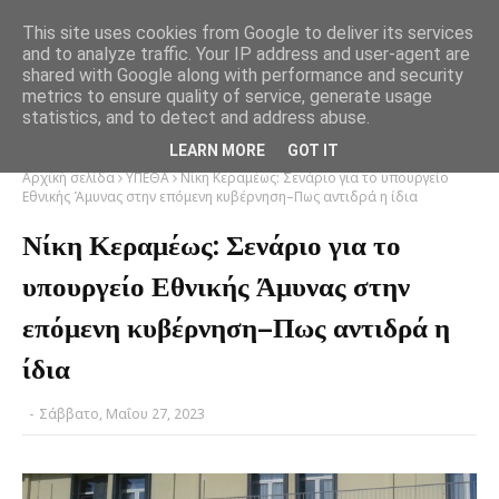
This site uses cookies from Google to deliver its services
and to analyze traffic. Your IP address and user-agent are
shared with Google along with performance and security
metrics to ensure quality of service, generate usage
statistics, and to detect and address abuse.
LEARN MORE
GOT IT
Αρχική σελίδα
ΥΠΕΘΑ
Νίκη Κεραμέως: Σενάριο για το υπουργείο
Εθνικής Άμυνας στην επόμενη κυβέρνηση–Πως αντιδρά η ίδια
Νίκη Κεραμέως: Σενάριο για το
υπουργείο Εθνικής Άμυνας στην
επόμενη κυβέρνηση–Πως αντιδρά η
ίδια
-
Σάββατο, Μαΐου 27, 2023