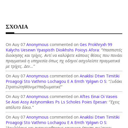
ΣΧΟΛΙΑ
On Αυγ 07
Anonymous
commented on
Ges Prokhryxh 99
Kalychs Uesewn Ypaspisth Dioikhshs Poioys Afora
:
“Υπασπιστές
διοίκησης και τρίχες. Αντί να καλύψετε κάποιες θέσεις που πονάει
πραγματικά η υπηρεσία όπως πχ οδηγοί ασχολείστε πραγματικά
με τρίχες. Δεν…”
On Αυγ 07
Anonymous
commented on
Anaklisi Dtwn Timitiki
Proagogi Sto Vathmo Lochagou E A Emth Yplgwn O S
:
“Ξυδάκι
ΣτρατιώτηΜόνιμεΥπαξιωματικέ”
On Αυγ 07
Anonymous
commented on
Aftes Einai Oi Vaseis
Se Asei Assy Astynomikes Ps Ls Scholes Poies Epesan
:
“Έχεις
απόλυτο δίκιο.”
On Αυγ 07
Anonymous
commented on
Anaklisi Dtwn Timitiki
Proagogi Sto Vathmo Lochagou E A Emth Yplgwn O S
:
“Δουλέψαμε και ανταμειφθηκαμε.κανονικα έπρεπε ανώτεροι