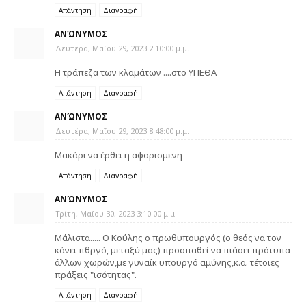
Απάντηση
Διαγραφή
ΑΝΏΝΥΜΟΣ
Δευτέρα, Μαΐου 29, 2023 2:10:00 μ.μ.
Η τράπεζα των κλαμάτων ....στο ΥΠΕΘΑ
Απάντηση
Διαγραφή
ΑΝΏΝΥΜΟΣ
Δευτέρα, Μαΐου 29, 2023 8:48:00 μ.μ.
Μακάρι να έρθει η αφορισμενη
Απάντηση
Διαγραφή
ΑΝΏΝΥΜΟΣ
Τρίτη, Μαΐου 30, 2023 3:10:00 μ.μ.
Μάλιστα..... Ο Κούλης ο πρωθυπουργός (ο θεός να τον
κάνει πθργό, μεταξύ μας) προσπαθεί να πιάσει πρότυπα
άλλων χωρών,με γυναίκ υπουργό αμύνης,κ.α. τέτοιες
πράξεις "ισότητας".
Απάντηση
Διαγραφή