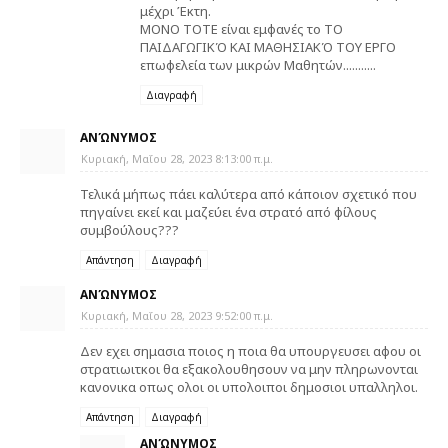
μέχρι Έκτη.
ΜΟΝΟ ΤΟΤΕ είναι εμφανές το ΤΟ
ΠΑΙΔΑΓΩΓΙΚΌ ΚΑΙ ΜΑΘΗΣΙΑΚΌ ΤΟΥ ΕΡΓΟ
επωφελεία των μικρών Μαθητών...........
Διαγραφή
ΑΝΏΝΥΜΟΣ
Κυριακή, Μαΐου 28, 2023 8:13:00 π.μ.
Τελικά μήπως πάει καλύτερα από κάποιον σχετικό που
πηγαίνει εκεί και μαζεύει ένα στρατό από φίλους
συμβούλους???
Απάντηση
Διαγραφή
ΑΝΏΝΥΜΟΣ
Κυριακή, Μαΐου 28, 2023 9:52:00 π.μ.
Δεν εχει σημασια ποιος η ποια θα υπουργευσει αφου οι
στρατιωιτκοι θα εξακολουθησουν να μην πληρωνονται
κανονικα οπως ολοι οι υπολοιποι δημοσιοι υπαλληλοι.
Απάντηση
Διαγραφή
ΑΝΏΝΥΜΟΣ