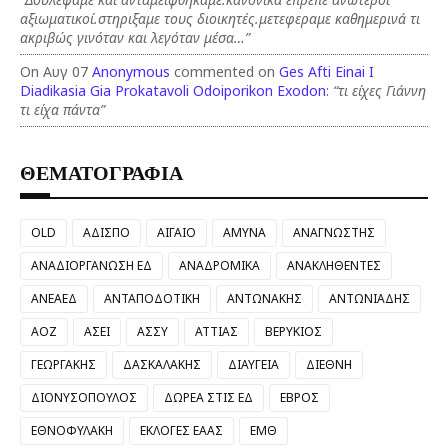
αξιωματικοί.στηριξαμε τους διοικητές.μετεφεραμε καθημερινά τι
ακριβώς γινόταν και λεγόταν μέσα…”
On Αυγ 07
Anonymous
commented on
Ges Afti Einai I
Diadikasia Gia Prokatavoli Odoiporikon Exodon
:
“τι είχες Γιάννη
τι είχα πάντα”
ΘΕΜΑΤΟΓΡΑΦΙΑ
OLD
ΑΔΙΣΠΟ
ΑΙΓΑΙΟ
ΑΜΥΝΑ
ΑΝΑΓΝΩΣΤΗΣ
ΑΝΑΔΙΟΡΓΑΝΩΣΗ ΕΔ
ΑΝΑΔΡΟΜΙΚΑ
ΑΝΑΚΛΗΘΕΝΤΕΣ
ΑΝΕΑΕΔ
ΑΝΤΑΠΟΔΟΤΙΚΗ
ΑΝΤΩΝΑΚΗΣ
ΑΝΤΩΝΙΑΔΗΣ
ΑΟΖ
ΑΣΕΙ
ΑΣΣΥ
ΑΤΤΙΑΣ
ΒΕΡΥΚΙΟΣ
ΓΕΩΡΓΑΚΗΣ
ΔΑΣΚΑΛΑΚΗΣ
ΔΙΑΥΓΕΙΑ
ΔΙΕΘΝΗ
ΔΙΟΝΥΣΟΠΟΥΛΟΣ
ΔΩΡΕΑ ΣΤΙΣ ΕΔ
ΕΒΡΟΣ
ΕΘΝΟΦΥΛΑΚΗ
ΕΚΛΟΓΕΣ ΕΑΑΣ
ΕΜΘ