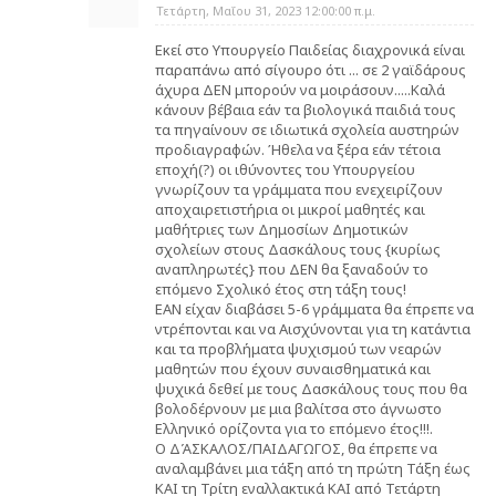
Τετάρτη, Μαΐου 31, 2023 12:00:00 π.μ.
Εκεί στο Υπουργείο Παιδείας διαχρονικά είναι
παραπάνω από σίγουρο ότι ... σε 2 γαϊδάρους
άχυρα ΔΕΝ μπορούν να μοιράσουν.....Καλά
κάνουν βέβαια εάν τα βιολογικά παιδιά τους
τα πηγαίνουν σε ιδιωτικά σχολεία αυστηρών
προδιαγραφών. Ήθελα να ξέρα εάν τέτοια
εποχή(?) οι ιθύνοντες του Υπουργείου
γνωρίζουν τα γράμματα που ενεχειρίζουν
αποχαιρετιστήρια οι μικροί μαθητές και
μαθήτριες των Δημοσίων Δημοτικών
σχολείων στους Δασκάλους τους {κυρίως
αναπληρωτές} που ΔΕΝ θα ξαναδούν το
επόμενο Σχολικό έτος στη τάξη τους!
ΕΑΝ είχαν διαβάσει 5-6 γράμματα θα έπρεπε να
ντρέπονται και να Αισχύνονται για τη κατάντια
και τα προβλήματα ψυχισμού των νεαρών
μαθητών που έχουν συναισθηματικά και
ψυχικά δεθεί με τους Δασκάλους τους που θα
βολοδέρνουν με μια βαλίτσα στο άγνωστο
Ελληνικό ορίζοντα για το επόμενο έτος!!!.
Ο ΔΆΣΚΑΛΟΣ/ΠΑΙΔΑΓΩΓΟΣ, θα έπρεπε να
αναλαμβάνει μια τάξη από τη πρώτη Τάξη έως
ΚΑΙ τη Τρίτη εναλλακτικά ΚΑΙ από Τετάρτη