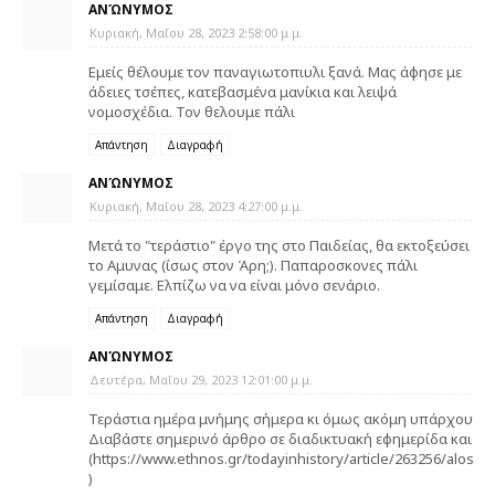
ΑΝΏΝΥΜΟΣ
Κυριακή, Μαΐου 28, 2023 2:58:00 μ.μ.
Εμείς θέλουμε τον παναγιωτοπιυλι ξανά. Μας άφησε με
άδειες τσέπες, κατεβασμένα μανίκια και λειψά
νομοσχέδια. Τον θελουμε πάλι
Απάντηση
Διαγραφή
ΑΝΏΝΥΜΟΣ
Κυριακή, Μαΐου 28, 2023 4:27:00 μ.μ.
Μετά το "τεράστιο" έργο της στο Παιδείας, θα εκτοξεύσει
το Αμυνας (ίσως στον Άρη;). Παπαροσκονες πάλι
γεμίσαμε. Ελπίζω να να είναι μόνο σενάριο.
Απάντηση
Διαγραφή
ΑΝΏΝΥΜΟΣ
Δευτέρα, Μαΐου 29, 2023 12:01:00 μ.μ.
Τεράστια ημέρα μνήμης σήμερα κι όμως ακόμη υπάρχουν κε
Διαβάστε σημερινό άρθρο σε διαδικτυακή εφημερίδα και βγ
(https://www.ethnos.gr/todayinhistory/article/263256/alos
)