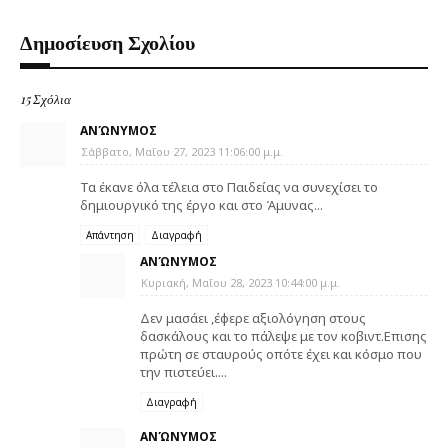
Δημοσίευση Σχολίου
15 Σχόλια
ΑΝΏΝΥΜΟΣ
Σάββατο, Μαΐου 27, 2023 11:06:00 μ.μ.
Τα έκανε όλα τέλεια στο Παιδείας να συνεχίσει το
δημιουργικό της έργο και στο Άμυνας...
Απάντηση
Διαγραφή
ΑΝΏΝΥΜΟΣ
Κυριακή, Μαΐου 28, 2023 10:44:00 μ.μ.
Δεν μασάει ,έφερε αξιολόγηση στους
δασκάλους και το πάλεψε με τον κοβιντ.Επισης
πρώτη σε σταυρούς οπότε έχει και κόσμο που
την πιστεύει....
Διαγραφή
ΑΝΏΝΥΜΟΣ