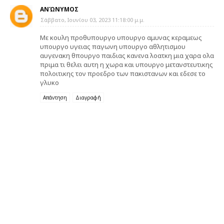
ΑΝΏΝΥΜΟΣ
Σάββατο, Ιουνίου 03, 2023 11:18:00 μ.μ.
Με κουλη προθυπουργο υπουργο αμυνας κεραμεως
υπουργο υγειας παγωνη υπουργο αθλητισμου
αυγενακη θπουργο παιδιας κανενα λοατκη μια χαρα ολα
πριμα τι θελει αυτη η χωρα και υπουργο μετανστευτικης
πολοιτικης τον προεδρο των πακιστανων και εδεσε το
γλυκο
Απάντηση
Διαγραφή