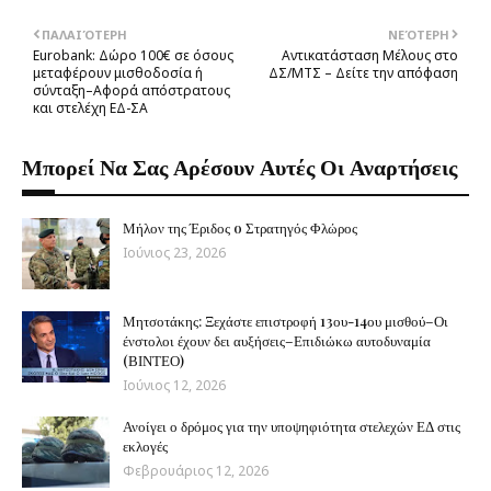
ΠΑΛΑΙΌΤΕΡΗ
ΝΕΌΤΕΡΗ
Eurobank: Δώρο 100€ σε όσους
Αντικατάσταση Μέλους στο
μεταφέρουν μισθοδοσία ή
ΔΣ/ΜΤΣ – Δείτε την απόφαση
σύνταξη–Aφορά απόστρατους
και στελέχη ΕΔ-ΣΑ
Μπορεί Να Σας Αρέσουν Αυτές Οι Αναρτήσεις
Μήλον της Έριδος o Στρατηγός Φλώρος
Ιούνιος 23, 2026
Μητσοτάκης: Ξεχάστε επιστροφή 13ου-14ου μισθού–Οι
ένστολοι έχουν δει αυξήσεις–Επιδιώκω αυτοδυναμία
(ΒΙΝΤΕΟ)
Ιούνιος 12, 2026
Ανοίγει ο δρόμος για την υποψηφιότητα στελεχών ΕΔ στις
εκλογές
Φεβρουάριος 12, 2026