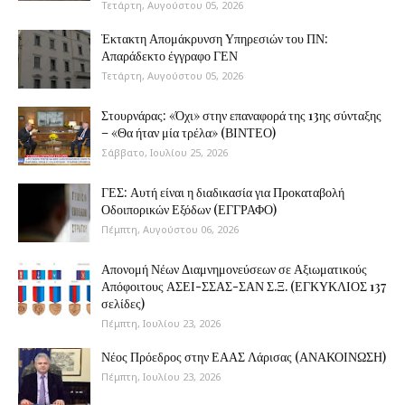
Τετάρτη, Αυγούστου 05, 2026
Έκτακτη Απομάκρυνση Υπηρεσιών του ΠΝ:
Απαράδεκτο έγγραφο ΓΕΝ
Τετάρτη, Αυγούστου 05, 2026
Στουρνάρας: «Όχι» στην επαναφορά της 13ης σύνταξης
– «Θα ήταν μία τρέλα» (ΒΙΝΤΕΟ)
Σάββατο, Ιουλίου 25, 2026
ΓΕΣ: Αυτή είναι η διαδικασία για Προκαταβολή
Οδοιπορικών Εξόδων (ΕΓΓΡΑΦΟ)
Πέμπτη, Αυγούστου 06, 2026
Απονομή Νέων Διαμνημονεύσεων σε Αξιωματικούς
Απόφοιτους ΑΣΕΙ-ΣΣΑΣ-ΣΑΝ Σ.Ξ. (ΕΓΚΥΚΛΙΟΣ 137
σελίδες)
Πέμπτη, Ιουλίου 23, 2026
Νέος Πρόεδρος στην ΕΑΑΣ Λάρισας (ΑΝΑΚΟΙΝΩΣΗ)
Πέμπτη, Ιουλίου 23, 2026