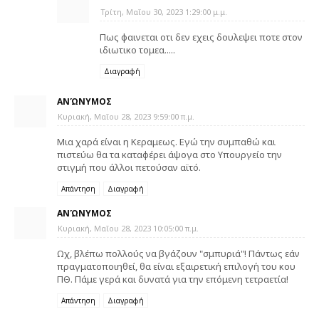
Τρίτη, Μαΐου 30, 2023 1:29:00 μ.μ.
Πως φαινεται οτι δεν εχεις δουλεψει ποτε στον
ιδιωτικο τομεα.....
Διαγραφή
ΑΝΏΝΥΜΟΣ
Κυριακή, Μαΐου 28, 2023 9:59:00 π.μ.
Μια χαρά είναι η Κεραμεως. Εγώ την συμπαθώ και
πιστεύω θα τα καταφέρει άψογα στο Υπουργείο την
στιγμή που άλλοι πετούσαν αϊτό.
Απάντηση
Διαγραφή
ΑΝΏΝΥΜΟΣ
Κυριακή, Μαΐου 28, 2023 10:05:00 π.μ.
Ωχ, βλέπω πολλούς να βγάζουν "σμπυριά"! Πάντως εάν
πραγματοποιηθεί, θα είναι εξαιρετική επιλογή του κου
ΠΘ. Πάμε γερά και δυνατά για την επόμενη τετραετία!
Απάντηση
Διαγραφή