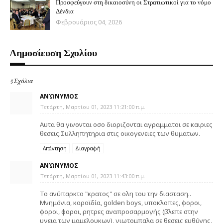
Προσφεύγουν στη δικαιοσύνη οι Στρατιωτικοί για το νόμο
Δένδια
Φεβρουάριος 04, 2026
Δημοσίευση Σχολίου
5 Σχόλια
ΑΝΏΝΥΜΟΣ
Τετάρτη, Μαρτίου 01, 2023 11:21:00 π.μ.
Αυτα θα γινονται οσο διοριζονται αγραμματοι σε καιριες
θεσεις.Συλληπητηρια στις οικογενειες των θυματων.
Απάντηση
Διαγραφή
ΑΝΏΝΥΜΟΣ
Τετάρτη, Μαρτίου 01, 2023 11:43:00 π.μ.
Το ανύπαρκτο "κρατος" σε ολη του την διασταση..
Μνημόνια, κοροϊδία, golden boys, υποκλοπες, φοροι,
φοροι, φοροι, ρητρες αναπροσαρμογής (βλεπε στην
υγεια των μαμελουκων), γιωτομπαλα σε θεσεις ευθύνης,