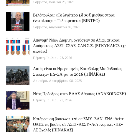
Σάββατο, Ιουλίου 25, 2026
Βελόπουλος: «Το λιγότερο 1.800€ μισθός στους
ένστολους» – Τι δεσμεύεται (ΒΙΝΤΕΟ)
Σάββατο, Αυγούστου 08, 2026
Απονομή Νέων Διαμνημονεύσεων σε Αξιωματικούς
Απόφοιτους ΑΣΕΙ-ΣΣΑΣ-ΣΑΝ Σ.Ξ. (ΕΓΚΥΚΛΙΟΣ 137
σελίδες)
Πέμπτη, Ιουλίου 23, 2026
Αυτές είναι οι Ημερομηνίες Καταβολής Μισθοδοσίας
Στελεχών ΕΔ-ΣΑ για το 2026 (ΠINAKAΣ)
Δευτέρα, Δεκεμβρίου 08, 2025
Νέος Πρόεδρος στην ΕΑΑΣ Λάρισας (ΑΝΑΚΟΙΝΩΣΗ)
Πέμπτη, Ιουλίου 23, 2026
Κατάρρευση βάσεων 2026 σε ΣΜΥ-ΣΑΝ-ΣΝΔ: Δείτε
ΟΛΕΣ τις βάσεις σε ΑΣΕΙ-ΑΣΣΥ-Αστυνομικές-ΠΣ-
ΛΣ Σχολές (ΠΙΝΑΚΑΣ)