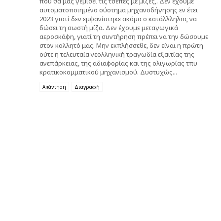
που θα μας γεμίσει τις τσέπες με μίζες,. Δεν έχουμε
αυτοματοποιημένο σύστημα μηχανοδήγησης εν έτει
2023 γιατί δεν εμφανίστηκε ακόμα ο κατάλλληλος να
δώσει τη σωστή μίζα. Δεν έχουμε μεταγωγικά
αεροσκάφη, γιατί τη συντήρηση πρέπει να την δώσουμε
στον κολλητό μας. Μην εκπλήσσεθε, δεν είναι η πρώτη
ούτε η τελευταία νεολληνική τραγωδία εξαιτίας της
ανεπάρκειας, της αδιαφορίας και της ολιγωρίας τπυ
κρατικοκομματικού μηχανισμού. Δυστυχώς...
Απάντηση
Διαγραφή