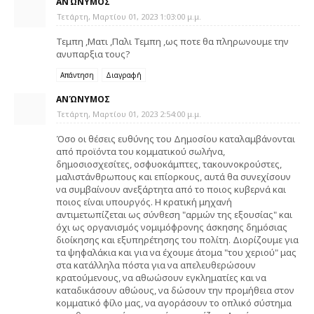
ΑΝΏΝΥΜΟΣ
Τετάρτη, Μαρτίου 01, 2023 1:03:00 μ.μ.
Τεμπη ,Ματι ,Παλι Τεμπη ,ως ποτε θα πληρωνουμε την
ανυπαρξια τους?
Απάντηση
Διαγραφή
ΑΝΏΝΥΜΟΣ
Τετάρτη, Μαρτίου 01, 2023 2:54:00 μ.μ.
Όσο οι θέσεις ευθύνης του Δημοσίου καταλαμβάνονται
από προϊόντα του κομματικού σωλήνα,
δημοσιοσχεσίτες, οσφυοκάμπτες, τακουνοκρούστες,
μαλιστάνθρωπους και επίορκους, αυτά θα συνεχίσουν
να συμβαίνουν ανεξάρτητα από το ποιος κυβερνά και
ποιος είναι υπουργός. Η κρατική μηχανή
αντιμετωπίζεται ως σύνθεση "αρμών της εξουσίας" και
όχι ως οργανισμός νομιμόφρονης άσκησης δημόσιας
διοίκησης και εξυπηρέτησης του πολίτη. Διορίζουμε για
τα ψηφαλάκια και για να έχουμε άτομα "του χεριού" μας
στα κατάλληλα πόστα για να απελευθερώσουν
κρατούμενους, να αθωώσουν εγκληματίες και να
καταδικάσουν αθώους, να δώσουν την προμήθεια στον
κομματικό φίλο μας, να αγοράσουν το οπλικό σύστημα