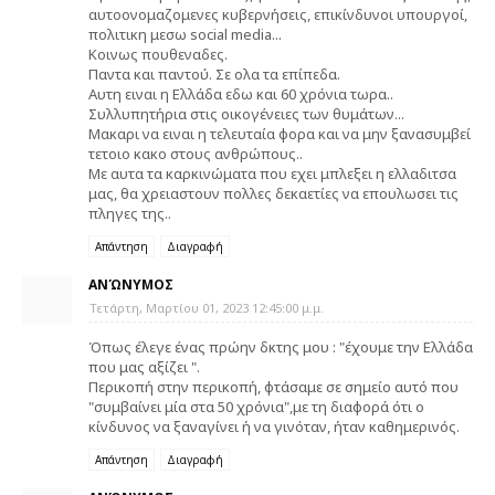
αυτοονομαζομενες κυβερνήσεις, επικίνδυνοι υπουργοί,
πολιτικη μεσω social media...
Κοινως πουθεναδες.
Παντα και παντού. Σε ολα τα επίπεδα.
Αυτη ειναι η Ελλάδα εδω και 60 χρόνια τωρα..
Συλλυπητήρια στις οικογένειες των θυμάτων...
Μακαρι να ειναι η τελευταία φορα και να μην ξανασυμβεί
τετοιο κακο στους ανθρώπους..
Με αυτα τα καρκινώματα που εχει μπλεξει η ελλαδιτσα
μας, θα χρειαστουν πολλες δεκαετίες να επουλωσει τις
πληγες της..
Απάντηση
Διαγραφή
ΑΝΏΝΥΜΟΣ
Τετάρτη, Μαρτίου 01, 2023 12:45:00 μ.μ.
Όπως έλεγε ένας πρώην δκτης μου : "έχουμε την Ελλάδα
που μας αξίζει ".
Περικοπή στην περικοπή, φτάσαμε σε σημείο αυτό που
"συμβαίνει μία στα 50 χρόνια",με τη διαφορά ότι ο
κίνδυνος να ξαναγίνει ή να γινόταν, ήταν καθημερινός.
Απάντηση
Διαγραφή