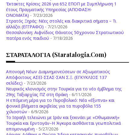
Έκτακτες Κρίσεις 2026 για 652 ΕΠΟΠ με Συμπλήρωση 1
έτους Πραγματικής Υπηρεσίας (ΑΠΟΦΑΣΗ-
ONOMATA)
- 7/23/2026
Στρατός Ξηράς: Νέες στολές και διακριτικά σήματα – Τι
αλλάζει (ΕΓΓΡΑΦΟ)
- 7/21/2026
Θεσσαλονίκη: Αιφνίδιος Θάνατος 50χρονου Στρατιωτικού
πατέρα ενός παιδιού
- 7/18/2026
ΣΤΑΡΑΤΑΛΟΓΙΑ (staratalogia.com)
Απονομή Νέων Διαμνημονεύσεων σε Αξιωματικούς
Απόφοιτους ΑΣΕΙ-ΣΣΑΣ-ΣΑΝ Σ.Ξ. (ΕΓΚΥΚΛΙΟΣ 137
σελίδες)
- 7/23/2026
Νευρικός κλονισμός στην Τουρκία για το νέο έμβλημα της
29ης Ταξιαρχίας ΠΖ στη Θράκη
- 6/11/2026
Η επόμενη μέρα για το Πυροβολικό: Νέα «έξυπνα» και
φονικά βλήματα ακριβείας για τα πυροβόλα 155
χιλιοστών
- 6/9/2026
Το Ισραήλ τελειώνει με Ιράν και ξεκινάει με «Οθωμανική»
Τουρκία και Ερντογάν–Η Άγκυρα αισθάνεται γεωπολιτικά
απομονωμένη
- 5/27/2026
Λάρισα: Δόθηκε η Πρώτη Άδεια κατασκευής πυροβόλων