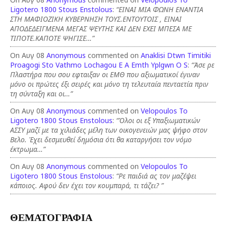
Ligotero 1800 Stous Enstolous
:
“ΕΙΝΑΙ ΜΙΑ ΦΩΝΗ ΕΝΑΝΤΙΑ
ΣΤΗ ΜΑΦΙΟΖΙΚΗ ΚΥΒΕΡΝΗΣΗ ΤΟΥΣ.ΕΝΤΟΥΤΟΙΣ , ΕΙΝΑΙ
ΑΠΟΔΕΔΕΙΓΜΕΝΑ ΜΕΓΑΣ ΨΕΥΤΗΣ ΚΑΙ ΔΕΝ ΕΧΕΙ ΜΠΕΣΑ ΜΕ
ΤΙΠΟΤΕ.ΚΑΠΟΤΕ ΨΗΓΙΣΕ…”
On Αυγ 08
Anonymous
commented on
Anaklisi Dtwn Timitiki
Proagogi Sto Vathmo Lochagou E A Emth Yplgwn O S
:
“Άσε ρε
Πλαστήρα που σου εφταιξαν οι ΕΜΘ που αξιωματικοί έγιναν
μόνο οι πρώτες έξι σειρές και μόνο τη τελευταία πενταετία πριν
τη σύνταξη και οι…”
On Αυγ 08
Anonymous
commented on
Velopoulos To
Ligotero 1800 Stous Enstolous
:
“Όλοι οι εξ Υπαξιωματικών
ΑΣΣΥ μαζί με τα χιλιάδες μέλη των οικογενειών μας ψήφο στον
Βελο. Έχει δεσμευθεί δημόσια ότι θα καταργήσει τον νόμο
έκτρωμα…”
On Αυγ 08
Anonymous
commented on
Velopoulos To
Ligotero 1800 Stous Enstolous
:
“Ρε παιδιά ας τον μαζέψει
κάποιος. Αφού δεν έχει τον κουμπαρά, τι τάζει? ”
ΘΕΜΑΤΟΓΡΑΦΙΑ