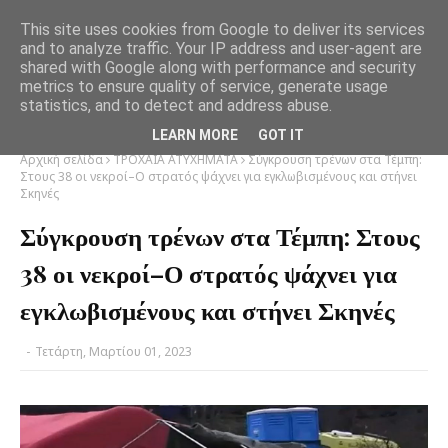
This site uses cookies from Google to deliver its services
and to analyze traffic. Your IP address and user-agent are
shared with Google along with performance and security
metrics to ensure quality of service, generate usage
statistics, and to detect and address abuse.
LEARN MORE
GOT IT
Αρχική σελίδα
ΤΡΟΧΑΙΑ ΑΤΥΧΗΜΑΤΑ
Σύγκρουση τρένων στα Τέμπη:
Στους 38 οι νεκροί–Ο στρατός ψάχνει για εγκλωβισμένους και στήνει
Σκηνές
Σύγκρουση τρένων στα Τέμπη: Στους
38 οι νεκροί–Ο στρατός ψάχνει για
εγκλωβισμένους και στήνει Σκηνές
-
Τετάρτη, Μαρτίου 01, 2023