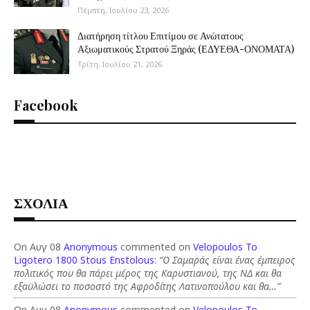
Πέμπτη, Ιουλίου 23, 2026
Διατήρηση τίτλου Επιτίμου σε Ανώτατους
Αξιωματικούς Στρατού Ξηράς (ΕΔΥΕΘΑ-ΟΝΟΜΑΤΑ)
Τρίτη, Ιουλίου 21, 2026
Facebook
ΣΧΟΛΙΑ
On Αυγ 08
Anonymous
commented on
Velopoulos To
Ligotero 1800 Stous Enstolous
:
“Ο Σαμαράς είναι ένας έμπειρος
πολιτικός που θα πάρει μέρος της Καρυστιανού, της ΝΔ και θα
εξαϋλώσει το ποσοστό της Αφροδίτης Λατινοπούλου και θα…”
On Αυγ 08
Anonymous
commented on
Velopoulos To