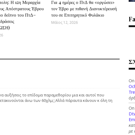
ολη: Η 12η Μεραρχία
Για 4 ημέρες ο ΠτΔ θα «οργώσει»
ους Απόστρατους Έβρου
τον Έβρο με πιθανή Διανυκτέρευσή
μο δείπνο του ΠτΔ–
του σε Επιτηρητικό Φυλάκιο
F
ιδράσεις
Μάϊος 12, 2026
ΩΣΗ)
26
Σ
On
Och
Tre
 να αυξήσεις το επίδομα παραμεθορίου μια και αυτοί που
όρθ
ετακινούνται άνω των 60χλμ;;;Αλλά πάραυτα κάνουν κ όλη τη
On
Dt
Em
κατ
με