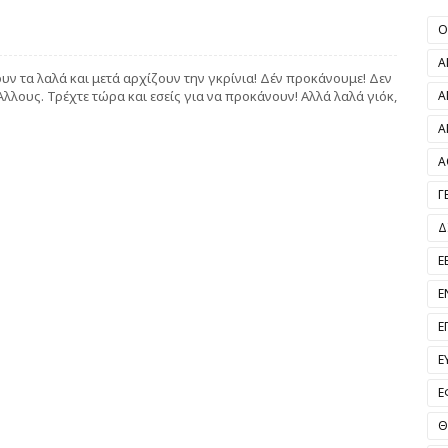
O
Α
ουν τα λαλά και μετά αρχίζουν την γκρίνια! Δέν προκάνουμε! Δεν
Α
λλους. Τρέχτε τώρα και εσείς για να προκάνουν! Αλλά λαλά γιόκ,
Α
Α
Γ
Δ
Ε
Ε
Ε
Ε
Ε
Θ