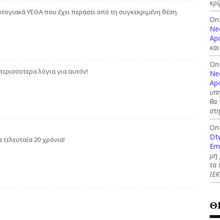
κρί
τογιακά ΥΕΘΑ που έχει περάσει από τη συγκεκριμένη θέση.
On
Ne
Apo
και
On
 περισσοτερα λόγια για αυτόν!
Ne
Apo
υπη
θα 
στη
On
Dt
 τελευταία 20 χρόνια!
Em
μη 
τα 
ΙΕ
Θ