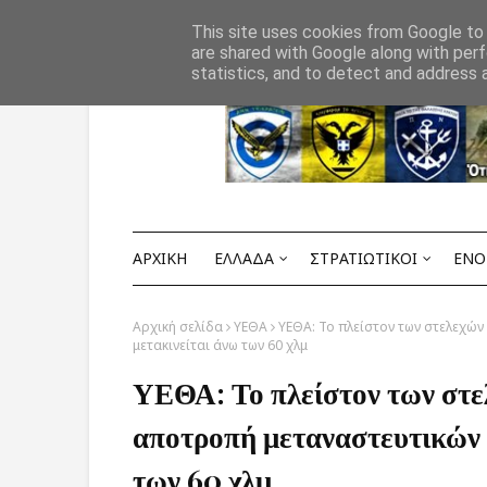
Αρχική
ΟΡΟΙ ΧΡΗΣΗΣ
ΕΠΙΚΟΙΝΩΝΙΑ
This site uses cookies from Google to d
are shared with Google along with perf
statistics, and to detect and address 
ΑΡΧΙΚΗ
ΕΛΛΑΔΑ
ΣΤΡΑΤΙΩΤΙΚΟΙ
ΕΝΟ
Αρχική σελίδα
ΥΕΘΑ
ΥΕΘΑ: Το πλείστον των στελεχών
μετακινείται άνω των 60 χλμ
ΥΕΘΑ: Το πλείστον των στε
αποτροπή μεταναστευτικών 
των 60 χλμ