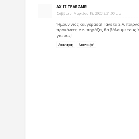
ΑΧ ΤΙ ΤΡΑΒΆΜΕ!
Σάββατο, Μαρτίου 18, 2023 2:31:00 μ.μ.
Ήμουν νιός και γέρασα! Πάνε τα Σ.Α. παίρν
προκάνετε; Δεν πηράζει, θα βάλουμε τους Ά
για σας!
Απάντηση
Διαγραφή