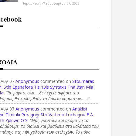
Παρασκευή, Φεβρουαρίου 07, 2025
acebook
ΧΟΛΙΑ
 Αυγ 07
Anonymous
commented on
Stournaras
i Stin Epanafora Tis 13is Syntaxis Tha Itan Mia
la
:
“Τα φάγατε όλα....δεν έχετε αφήσει του
ιο,πώς θα καλυφθούν τα δάνεια κομμάτων......”
 Αυγ 07
Anonymous
commented on
Anaklisi
wn Timitiki Proagogi Sto Vathmo Lochagou E A
th Yplgwn O S
:
“Μας γλεντάνε και ακόμα να το
αλάβουμε, το διαίρει και βασίλευε στα καλύτερά του
 απόηχο στην ψυχολογία των στελεχών. Το μόνο