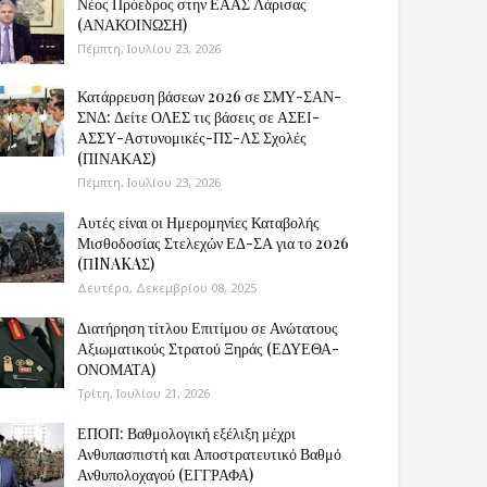
Νέος Πρόεδρος στην ΕΑΑΣ Λάρισας
(ΑΝΑΚΟΙΝΩΣΗ)
Πέμπτη, Ιουλίου 23, 2026
Κατάρρευση βάσεων 2026 σε ΣΜΥ-ΣΑΝ-
ΣΝΔ: Δείτε ΟΛΕΣ τις βάσεις σε ΑΣΕΙ-
ΑΣΣΥ-Αστυνομικές-ΠΣ-ΛΣ Σχολές
(ΠΙΝΑΚΑΣ)
Πέμπτη, Ιουλίου 23, 2026
Αυτές είναι οι Ημερομηνίες Καταβολής
Μισθοδοσίας Στελεχών ΕΔ-ΣΑ για το 2026
(ΠINAKAΣ)
Δευτέρα, Δεκεμβρίου 08, 2025
Διατήρηση τίτλου Επιτίμου σε Ανώτατους
Αξιωματικούς Στρατού Ξηράς (ΕΔΥΕΘΑ-
ΟΝΟΜΑΤΑ)
Τρίτη, Ιουλίου 21, 2026
ΕΠΟΠ: Βαθμολογική εξέλιξη μέχρι
Ανθυπασπιστή και Αποστρατευτικό Βαθμό
Ανθυπολοχαγού (ΕΓΓΡΑΦΑ)