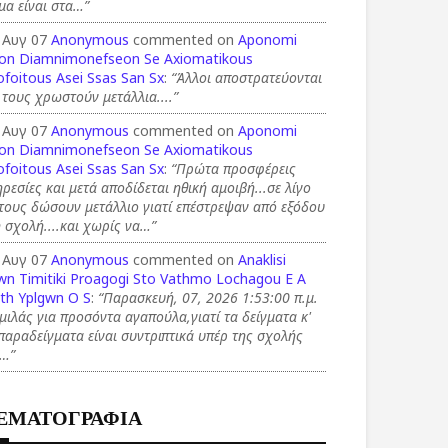
μα είναι στα…”
 Αυγ 07
Anonymous
commented on
Aponomi
on Diamnimonefseon Se Axiomatikous
foitous Asei Ssas San Sx
:
“Άλλοι αποστρατεύονται
 τους χρωστούν μετάλλια....”
 Αυγ 07
Anonymous
commented on
Aponomi
on Diamnimonefseon Se Axiomatikous
foitous Asei Ssas San Sx
:
“Πρώτα προσφέρεις
ρεσίες και μετά αποδίδεται ηθική αμοιβή...σε λίγο
τους δώσουν μετάλλιο γιατί επέστρεψαν από εξόδου
 σχολή....και χωρίς να…”
 Αυγ 07
Anonymous
commented on
Anaklisi
wn Timitiki Proagogi Sto Vathmo Lochagou E A
th Yplgwn O S
:
“Παρασκευή, 07, 2026 1:53:00 π.μ.
μιλάς για προσόντα αγαπούλα,γιατί τα δείγματα κ'
παραδείγματα είναι συντριπτικά υπέρ της σχολής
Κ…”
ΕΜΑΤΟΓΡΑΦΙΑ