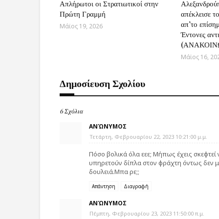
Απλήρωτοι οι Στρατιωτικοί στην
Αλεξανδρούπ
Πρώτη Γραμμή
απέκλεισε τ
απ’το επίση
Μάϊος 19, 2026
Έντονες αντ
(ΑΝΑΚΟΙΝ
Μάϊος 16, 20
Δημοσίευση Σχολίου
6 Σχόλια
ΑΝΏΝΥΜΟΣ
Τετάρτη, Φεβρουαρίου 22, 2023 10:21:00 μ.μ.
Πόσο βολικά όλα εεε; Μήπως έχεις σκεφτεί
υπηρετούν δίπλα στον φράχτη όντως δεν μ
δουλειά.Μπα ρε;;
Απάντηση
Διαγραφή
ΑΝΏΝΥΜΟΣ
Πέμπτη, Φεβρουαρίου 23, 2023 11:50:00 π.μ.