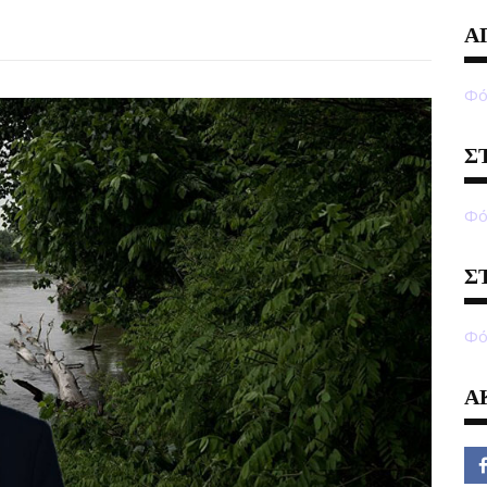
Α
Φό
Σ
Φό
Σ
Φό
Α