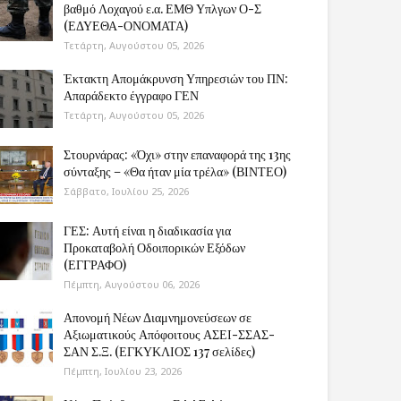
βαθμό Λοχαγού ε.α. ΕΜΘ Υπλγων Ο-Σ
(ΕΔΥΕΘΑ-ΟΝΟΜΑΤΑ)
Τετάρτη, Αυγούστου 05, 2026
Έκτακτη Απομάκρυνση Υπηρεσιών του ΠΝ:
Απαράδεκτο έγγραφο ΓΕΝ
Τετάρτη, Αυγούστου 05, 2026
Στουρνάρας: «Όχι» στην επαναφορά της 13ης
σύνταξης – «Θα ήταν μία τρέλα» (ΒΙΝΤΕΟ)
Σάββατο, Ιουλίου 25, 2026
ΓΕΣ: Αυτή είναι η διαδικασία για
Προκαταβολή Οδοιπορικών Εξόδων
(ΕΓΓΡΑΦΟ)
Πέμπτη, Αυγούστου 06, 2026
Απονομή Νέων Διαμνημονεύσεων σε
Αξιωματικούς Απόφοιτους ΑΣΕΙ-ΣΣΑΣ-
ΣΑΝ Σ.Ξ. (ΕΓΚΥΚΛΙΟΣ 137 σελίδες)
Πέμπτη, Ιουλίου 23, 2026