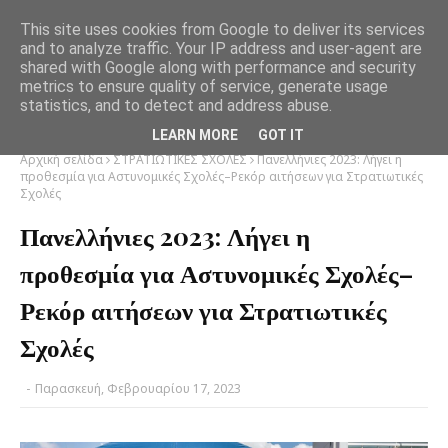
This site uses cookies from Google to deliver its services
and to analyze traffic. Your IP address and user-agent are
shared with Google along with performance and security
metrics to ensure quality of service, generate usage
statistics, and to detect and address abuse.
LEARN MORE
GOT IT
Αρχική σελίδα
ΣΤΡΑΤΙΩΤΙΚΕΣ ΣΧΟΛΕΣ
Πανελλήνιες 2023: Λήγει η
προθεσμία για Αστυνομικές Σχολές–Ρεκόρ αιτήσεων για Στρατιωτικές
Σχολές
Πανελλήνιες 2023: Λήγει η
προθεσμία για Αστυνομικές Σχολές–
Ρεκόρ αιτήσεων για Στρατιωτικές
Σχολές
-
Παρασκευή, Φεβρουαρίου 17, 2023