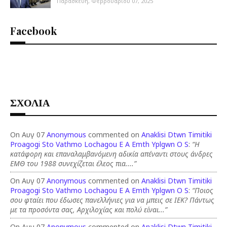
Παρασκευή, Φεβρουαρίου 07, 2025
Facebook
ΣΧΟΛΙΑ
On Αυγ 07
Anonymous
commented on
Anaklisi Dtwn Timitiki
Proagogi Sto Vathmo Lochagou E A Emth Yplgwn O S
:
“Η
κατάφορη και επαναλαμβανόμενη αδικία απέναντι στους άνδρες
ΕΜΘ του 1988 συνεχίζεται έλεος πια....”
On Αυγ 07
Anonymous
commented on
Anaklisi Dtwn Timitiki
Proagogi Sto Vathmo Lochagou E A Emth Yplgwn O S
:
“Ποιος
σου φταίει που έδωσες πανελλήνιες για να μπεις σε ΙΕΚ? Πάντως
με τα προσόντα σας, Αρχιλοχίας και πολύ είναι...”
On Αυγ 07
Anonymous
commented on
Anaklisi Dtwn Timitiki