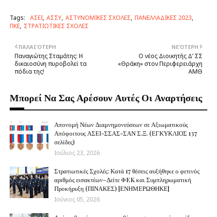
Tags:
ΑΣΕΙ
ΑΣΣΥ
ΑΣΤΥΝΟΜΙΚΕΣ ΣΧΟΛΕΣ
ΠΑΝΕΛΛΑΔΙΚΕΣ 2023
ΠΚΕ
ΣΤΡΑΤΙΩΤΙΚΕΣ ΣΧΟΛΕΣ
ΠΑΛΑΙΌΤΕΡΗ
ΝΕΌΤΕΡΗ
Παναγιώτης Σταμάτης: Η
Ο νέος Διοικητής Δ’ ΣΣ
δικαιοσύνη πυροβολεί τα
«Θράκη» στον Περιφερειάρχη
πόδια της!
ΑΜΘ
Μπορεί Να Σας Αρέσουν Αυτές Οι Αναρτήσεις
Απονομή Νέων Διαμνημονεύσεων σε Αξιωματικούς
Απόφοιτους ΑΣΕΙ-ΣΣΑΣ-ΣΑΝ Σ.Ξ. (ΕΓΚΥΚΛΙΟΣ 137
σελίδες)
Ιούλιος 23, 2026
Στρατιωτικές Σχολές: Κατά 17 θέσεις αυξήθηκε ο φετινός
αριθμός εισακτέων–Δείτε ΦEK και Συμπληρωματική
Προκήρυξη (ΠΙΝΑΚΕΣ) [ΕΝΗΜΕΡΩΘΗΚΕ]
Ιούνιος 05, 2026