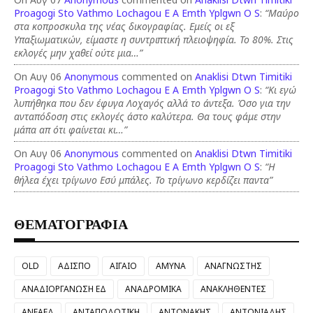
Proagogi Sto Vathmo Lochagou E A Emth Yplgwn O S
:
“Μαύρο
στα κοπροσκυλα της νέας δικογραφίας. Εμείς οι εξ
Υπαξιωματικών, είμαστε η συντριπτική πλειοψηφία. Το 80%. Στις
εκλογές μην χαθεί ούτε μια…”
On Αυγ 06
Anonymous
commented on
Anaklisi Dtwn Timitiki
Proagogi Sto Vathmo Lochagou E A Emth Yplgwn O S
:
“Κι εγώ
λυπήθηκα που δεν έφυγα Λοχαγός αλλά το άντεξα. Όσο για την
ανταπόδοση στις εκλογές άστο καλύτερα. Θα τους φάμε στην
μάπα απ ότι φαίνεται κι…”
On Αυγ 06
Anonymous
commented on
Anaklisi Dtwn Timitiki
Proagogi Sto Vathmo Lochagou E A Emth Yplgwn O S
:
“Η
θήλεα έχει τρίγωνο Εσύ μπάλες. Το τρίγωνο κερδίζει παντα”
ΘΕΜΑΤΟΓΡΑΦΙΑ
OLD
ΑΔΙΣΠΟ
ΑΙΓΑΙΟ
ΑΜΥΝΑ
ΑΝΑΓΝΩΣΤΗΣ
ΑΝΑΔΙΟΡΓΑΝΩΣΗ ΕΔ
ΑΝΑΔΡΟΜΙΚΑ
ΑΝΑΚΛΗΘΕΝΤΕΣ
ΑΝΕΑΕΔ
ΑΝΤΑΠΟΔΟΤΙΚΗ
ΑΝΤΩΝΑΚΗΣ
ΑΝΤΩΝΙΑΔΗΣ