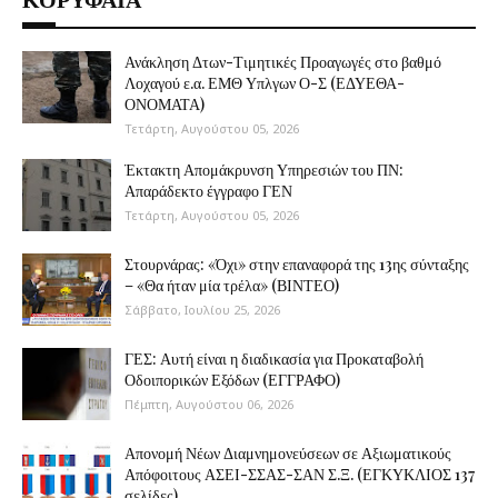
Ανάκληση Δτων-Τιμητικές Προαγωγές στο βαθμό
Λοχαγού ε.α. ΕΜΘ Υπλγων Ο-Σ (ΕΔΥΕΘΑ-
ΟΝΟΜΑΤΑ)
Τετάρτη, Αυγούστου 05, 2026
Έκτακτη Απομάκρυνση Υπηρεσιών του ΠΝ:
Απαράδεκτο έγγραφο ΓΕΝ
Τετάρτη, Αυγούστου 05, 2026
Στουρνάρας: «Όχι» στην επαναφορά της 13ης σύνταξης
– «Θα ήταν μία τρέλα» (ΒΙΝΤΕΟ)
Σάββατο, Ιουλίου 25, 2026
ΓΕΣ: Αυτή είναι η διαδικασία για Προκαταβολή
Οδοιπορικών Εξόδων (ΕΓΓΡΑΦΟ)
Πέμπτη, Αυγούστου 06, 2026
Απονομή Νέων Διαμνημονεύσεων σε Αξιωματικούς
Απόφοιτους ΑΣΕΙ-ΣΣΑΣ-ΣΑΝ Σ.Ξ. (ΕΓΚΥΚΛΙΟΣ 137
σελίδες)