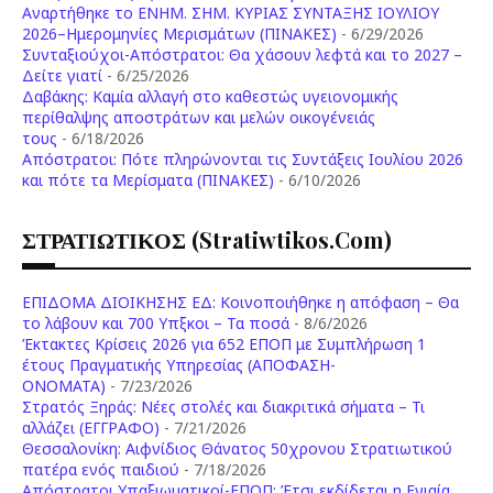
Aναρτήθηκε το ENHM. ΣΗΜ. ΚΥΡΙΑΣ ΣΥΝΤΑΞΗΣ ΙΟΥΛΙΟΥ
2026–Ημερομηνίες Μερισμάτων (ΠΙΝΑΚΕΣ)
- 6/29/2026
Συνταξιούχοι-Απόστρατοι: Θα χάσουν λεφτά και το 2027 –
Δείτε γιατί
- 6/25/2026
Δαβάκης: Καμία αλλαγή στο καθεστώς υγειονομικής
περίθαλψης αποστράτων και μελών οικογένειάς
τους
- 6/18/2026
Aπόστρατοι: Πότε πληρώνονται τις Συντάξεις Ιουλίου 2026
και πότε τα Μερίσματα (ΠΙΝΑΚΕΣ)
- 6/10/2026
ΣΤΡΑΤΙΩΤΙΚΟΣ (stratiwtikos.com)
ΕΠΙΔΟΜΑ ΔΙΟΙΚΗΣΗΣ ΕΔ: Κοινοποιήθηκε η απόφαση – Θα
το λάβουν και 700 Υπξκοι – Τα ποσά
- 8/6/2026
Έκτακτες Κρίσεις 2026 για 652 ΕΠΟΠ με Συμπλήρωση 1
έτους Πραγματικής Υπηρεσίας (ΑΠΟΦΑΣΗ-
ONOMATA)
- 7/23/2026
Στρατός Ξηράς: Νέες στολές και διακριτικά σήματα – Τι
αλλάζει (ΕΓΓΡΑΦΟ)
- 7/21/2026
Θεσσαλονίκη: Αιφνίδιος Θάνατος 50χρονου Στρατιωτικού
πατέρα ενός παιδιού
- 7/18/2026
Απόστρατοι Υπαξιωματικοί-ΕΠΟΠ: Έτσι εκδίδεται η Ενιαία