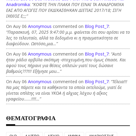
Anadromika
:
“ΚΟΦΤΕ ΤΗΝ ΠΛΑΚΑ ΠΟΥ ΕΙΝΑΙ ΤΑ ΑΝΑΔΡΟΜΙΚΑ
ΕΑΣ ΑΠΟ ΑΓΩΓΕΣ ΠΟΥ ΕΚΔΙΚΑΣΘΗΚΑΝ ΔΙΕΤΙΑΣ 2017/18; ΣΙΓΗ
ΙΧΘΙΟΣ Ε;;;”
On Αυγ 06
Anonymous
commented on
Blog Post_7
:
“Παρασκευή, 07, 2025 9:47:00 μ.μ. φαίνεται ότι σου αρέσει να το
λες το τελευταίο, αλλά τα δεδομένα κι η πραγματικότητα σε
διαψεύδουν. Ωστόσο,μια…”
On Αυγ 06
Anonymous
commented on
Blog Post_7
:
“Αυτό
ήταν ράδιο αρβύλα σκόπιμη -στοχευμένη,που όμως έπιασε. Και
αφού τους πήρανε για θέσεις οπλιτών γιατί τους δώσανε
βαθμούς???!!! Εξήγησε μου…”
On Αυγ 06
Anonymous
commented on
Blog Post_7
:
“Τέλεια!!!
Να μας πάρετε και τα καθήκοντα τα οποία εκτελούμε, γιατί δε
γίνεται οπλίτης να είναι ΥΚΟΑ ή αλχιας λόχου ή αξκος
γραφείου......!!!!…”
ΘΕΜΑΤΟΓΡΑΦΙΑ