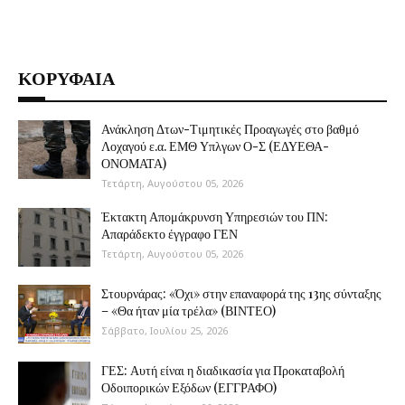
ΚΟΡΥΦΑΙΑ
Ανάκληση Δτων-Τιμητικές Προαγωγές στο βαθμό
Λοχαγού ε.α. ΕΜΘ Υπλγων Ο-Σ (ΕΔΥΕΘΑ-
ΟΝΟΜΑΤΑ)
Τετάρτη, Αυγούστου 05, 2026
Έκτακτη Απομάκρυνση Υπηρεσιών του ΠΝ:
Απαράδεκτο έγγραφο ΓΕΝ
Τετάρτη, Αυγούστου 05, 2026
Στουρνάρας: «Όχι» στην επαναφορά της 13ης σύνταξης
– «Θα ήταν μία τρέλα» (ΒΙΝΤΕΟ)
Σάββατο, Ιουλίου 25, 2026
ΓΕΣ: Αυτή είναι η διαδικασία για Προκαταβολή
Οδοιπορικών Εξόδων (ΕΓΓΡΑΦΟ)