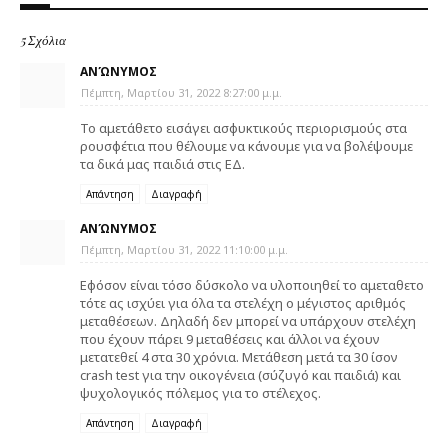
5 Σχόλια
ΑΝΏΝΥΜΟΣ
Πέμπτη, Μαρτίου 31, 2022 8:27:00 μ.μ.
Το αμετάθετο εισάγει ασφυκτικούς περιορισμούς στα
ρουσφέτια που θέλουμε να κάνουμε για να βολέψουμε
τα δικά μας παιδιά στις ΕΔ.
Απάντηση
Διαγραφή
ΑΝΏΝΥΜΟΣ
Πέμπτη, Μαρτίου 31, 2022 11:10:00 μ.μ.
Εφόσον είναι τόσο δύσκολο να υλοποιηθεί το αμεταθετο
τότε ας ισχύει για όλα τα στελέχη ο μέγιστος αριθμός
μεταθέσεων. Δηλαδή δεν μπορεί να υπάρχουν στελέχη
που έχουν πάρει 9 μεταθέσεις και άλλοι να έχουν
μετατεθεί 4 στα 30 χρόνια. Μετάθεση μετά τα 30 ίσον
crash test για την οικογένεια (σύζυγό και παιδιά) και
ψυχολογικός πόλεμος για το στέλεχος.
Απάντηση
Διαγραφή