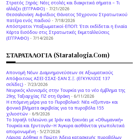
Στρατός Ξηράς: Νέες στολές και διακριτικά σήματα – Τι
αλλάζει (ΕΓΓΡΑΦΟ)
- 7/21/2026
Θεσσαλονίκη: Αιφνίδιος Θάνατος 50χρονου Στρατιωτικού
πατέρα ενός παιδιού
- 7/18/2026
Απόστρατοι Υπαξιωματικοί-ΕΠΟΠ: Έτσι εκδίδεται η Ενιαία
Κάρτα Εισόδου στις Στρατιωτικές Εκμεταλλεύσεις
(ΕΓΓΡΑΦΟ)
- 7/14/2026
ΣΤΑΡΑΤΑΛΟΓΙΑ (staratalogia.com)
Απονομή Νέων Διαμνημονεύσεων σε Αξιωματικούς
Απόφοιτους ΑΣΕΙ-ΣΣΑΣ-ΣΑΝ Σ.Ξ. (ΕΓΚΥΚΛΙΟΣ 137
σελίδες)
- 7/23/2026
Νευρικός κλονισμός στην Τουρκία για το νέο έμβλημα της
29ης Ταξιαρχίας ΠΖ στη Θράκη
- 6/11/2026
Η επόμενη μέρα για το Πυροβολικό: Νέα «έξυπνα» και
φονικά βλήματα ακριβείας για τα πυροβόλα 155
χιλιοστών
- 6/9/2026
Το Ισραήλ τελειώνει με Ιράν και ξεκινάει με «Οθωμανική»
Τουρκία και Ερντογάν–Η Άγκυρα αισθάνεται γεωπολιτικά
απομονωμένη
- 5/27/2026
Λάρισα: Δόθηκε η Πρώτη Άδεια κατασκευής πυροβόλων