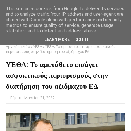
This site uses cookies from Google to deliver its services
and to analyze traffic. Your IP address and user-agent are
shared with Google along with performance and security
metrics to ensure quality of service, generate usage
statistics, and to detect and address abuse.
LEARN MORE
GOT IT
Αρχική σελίδα
ΥΕΘΑ
ΥΕΘΑ: Το αμετάθετο εισάγει ασφυκτικούς
περιορισμούς στην διατήρηση του αξιόμαχου ΕΔ
ΥΕΘΑ: Το αμετάθετο εισάγει
ασφυκτικούς περιορισμούς στην
διατήρηση του αξιόμαχου ΕΔ
-
Πέμπτη, Μαρτίου 31, 2022