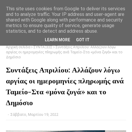
This site uses cookies from Google to deliver its services
and to analyze traffic. Your IP address and user-agent are
shared with Google along with performance and security
metrics to ensure quality of service, generate usage
statistics, and to detect and address abuse.
LEARN MORE
GOT IT
Αρχική σελίδα
ΣΥΝΤΑΞΕΙΣ
Συντάξεις Απριλίου: Αλλάζουν λόγω
αργίας οι ημερομηνίες πληρωμής ανά Ταμείο-Στα «μόνα ζυγά» και το
Δημόσιο
Συντάξεις Απριλίου: Αλλάζουν λόγω
αργίας οι ημερομηνίες πληρωμής ανά
Ταμείο-Στα «μόνα ζυγά» και το
Δημόσιο
-
Σάββατο, Μαρτίου 19, 2022