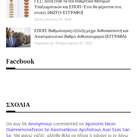
ΓΕΣ: Αυτά είναι τα νέα διακριτικά Μονίμων
Υπαξιωματικών και ΕΠΟΠ–Έτσι θα φέρονται στις
στολές (ΦΩΤΟ-ΕΓΓΡΑΦΟ)
Τρίτη, Ιουλίου 21, 2026
ΕΠΟΠ: Βαθμολογική εξέλιξη μέχρι Ανθυπασπιστή και
Αποστρατευτικό Βαθμό Ανθυπολοχαγού (ΕΓΓΡΑΦΑ)
Παρασκευή, Φεβρουαρίου 07, 2025
Facebook
ΣΧΟΛΙΑ
On Αυγ 06
Anonymous
commented on
Aponomi Neon
Diamnimonefseon Se Axiomatikous Apofoitous Asei Ssas San
Sx
:
“Θα φανώ χαζός, αλλτθα θελα να ήξερα τι κάνανε οι εν λόγω