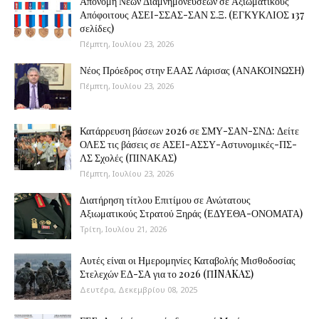
Απονομή Νέων Διαμνημονεύσεων σε Αξιωματικούς
Απόφοιτους ΑΣΕΙ-ΣΣΑΣ-ΣΑΝ Σ.Ξ. (ΕΓΚΥΚΛΙΟΣ 137
σελίδες)
Πέμπτη, Ιουλίου 23, 2026
Νέος Πρόεδρος στην ΕΑΑΣ Λάρισας (ΑΝΑΚΟΙΝΩΣΗ)
Πέμπτη, Ιουλίου 23, 2026
Κατάρρευση βάσεων 2026 σε ΣΜΥ-ΣΑΝ-ΣΝΔ: Δείτε
ΟΛΕΣ τις βάσεις σε ΑΣΕΙ-ΑΣΣΥ-Αστυνομικές-ΠΣ-
ΛΣ Σχολές (ΠΙΝΑΚΑΣ)
Πέμπτη, Ιουλίου 23, 2026
Διατήρηση τίτλου Επιτίμου σε Ανώτατους
Αξιωματικούς Στρατού Ξηράς (ΕΔΥΕΘΑ-ΟΝΟΜΑΤΑ)
Τρίτη, Ιουλίου 21, 2026
Αυτές είναι οι Ημερομηνίες Καταβολής Μισθοδοσίας
Στελεχών ΕΔ-ΣΑ για το 2026 (ΠINAKAΣ)
Δευτέρα, Δεκεμβρίου 08, 2025