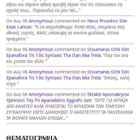
αξκοι και πήρανε ηθική αμοιβή πέραν του ότι τελειώσανε τη
σχολή τους.. Παρακαλώ να μου πει…”
On Αυγ 06
Anonymous
commented on
Neos Proedros Stin
Eaas Larisas
:
“Τι να ασχοληθούμε; Κοπή πίτας, στεφάνια στις
εθνικές εορτές, ΚΑΑΥ, επίσκεψη σε κανένα φυλάκιο, τέτοια
πράγματα.”
On Αυγ 06
Anonymous
commented on
Stournaras Ochi Stin
Epanafora Tis 13is Syntaxis Tha Itan Mia Trela
:
“Παρ τον ένα
και χτύπα τον άλλο ”
On Αυγ 06
Anonymous
commented on
Stournaras Ochi Stin
Epanafora Tis 13is Syntaxis Tha Itan Mia Trela
:
“Επίσης, καλή
τύχη ”
On Αυγ 06
Anonymous
commented on
Ektakti Apomakrynsi
Ypiresion Toy Pn Aparadekto Eggrafo Gen
:
“ΟΥΤΕ ΓΙΑ ΜΠΑΖΑ
ΔΕΝ ΚΑΝΕΤΕ!! ΑΛΛΑ ΘΥΜΙΖΕΤΑΙ ΤΟ ΜΠΑΖΩΜΑ ΤΩΝ ΤΕΜΠΩΝ!!
ΣΥΓΚΑΛΥΨΗ!! ΕΧΕΤΕ ΔΙΑΝΟΗΘΕΙ ΤΙ ΚΑΝΕΤΕ?????? ΤΑ ΠΑΝΤΕΛΟΝΙΑ
ΤΑ ΦΟΡΑΤΕ ΜΑΛΛΟΝ ΕΠΕΙΔΗ…”
ΘΕΜΑΤΟΓΡΑΦΙΑ