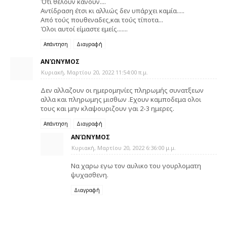
Ότι θέλουν κάνουν....
Αντίδραση έτσι κι αλλιώς δεν υπάρχει καμία.....
Από τούς πουθεναδες,και τούς τίποτα...
Όλοι αυτοί είμαστε εμείς.......
Απάντηση
Διαγραφή
ΑΝΏΝΥΜΟΣ
Κυριακή, Μαρτίου 20, 2022 11:54:00 π.μ.
Δεν αλλαζουν οι ημερομηνίες πληρωμής συνατξεων
αλλα και πληρωμης μισθων .Εχουν καμποδεμα ολοι
τους και μην κλαψουριζουν γαι 2-3 ημερες.
Απάντηση
Διαγραφή
ΑΝΏΝΥΜΟΣ
Κυριακή, Μαρτίου 20, 2022 6:36:00 μ.μ.
Να χαρω εγω τον αυλικο του γουρλοματη
ψυχασθενη.
Διαγραφή