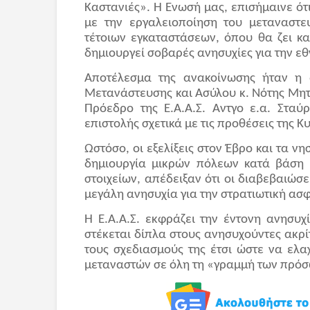
Καστανιές». Η Ένωσή μας, επισήμαινε ότι
με την εργαλειοποίηση του μεταναστε
τέτοιων εγκαταστάσεων, όπου θα ζει κ
δημιουργεί σοβαρές ανησυχίες για την ε
Αποτέλεσμα της ανακοίνωσης ήταν η 
Μετανάστευσης και Ασύλου κ. Νότης Μητ
Πρόεδρο της Ε.Α.Α.Σ. Αντγο ε.α. Στα
επιστολής σχετικά με τις προθέσεις της Κ
Ωστόσο, οι εξελίξεις στον Έβρο και τα ν
δημιουργία μικρών πόλεων κατά βάση 
στοιχείων, απέδειξαν ότι οι διαβεβαιώσ
μεγάλη ανησυχία για την στρατιωτική ασ
Η Ε.Α.Α.Σ. εκφράζει την έντονη ανησυχί
στέκεται δίπλα στους ανησυχούντες ακρί
τους σχεδιασμούς της έτσι ώστε να ελα
μεταναστών σε όλη τη «γραμμή των πρόσ