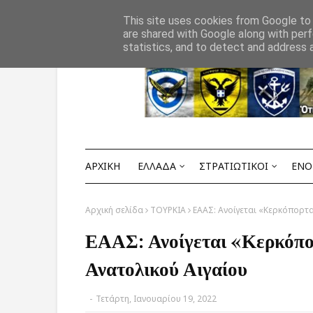
Αρχική
ΟΡΟΙ ΧΡΗΣΗΣ
ΕΠΙΚΟΙΝΩΝΙΑ
This site uses cookies from Google to d
are shared with Google along with perf
statistics, and to detect and address 
ΑΡΧΙΚΗ
ΕΛΛΑΔΑ
ΣΤΡΑΤΙΩΤΙΚΟΙ
ΕΝΟ
Αρχική σελίδα
ΤΟΥΡΚΙΑ
ΕΑΑΣ: Ανοίγεται «Κερκόπορτα
ΕΑΑΣ: Ανοίγεται «Κερκόπορ
Ανατολικού Αιγαίου
-
Τετάρτη, Ιανουαρίου 19, 2022