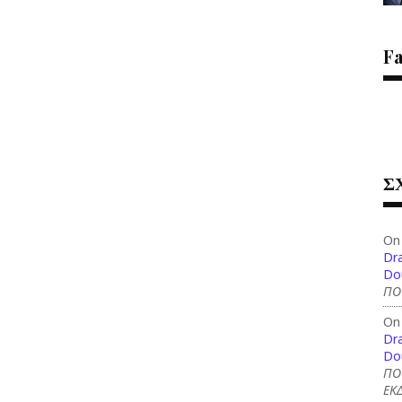
F
Σ
On
Dra
Do
ΠΟ
On
Dra
Do
ΠΟ
ΕΚΔ