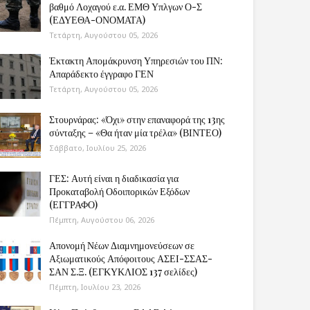
βαθμό Λοχαγού ε.α. ΕΜΘ Υπλγων Ο-Σ
(ΕΔΥΕΘΑ-ΟΝΟΜΑΤΑ)
Τετάρτη, Αυγούστου 05, 2026
Έκτακτη Απομάκρυνση Υπηρεσιών του ΠΝ:
Απαράδεκτο έγγραφο ΓΕΝ
Τετάρτη, Αυγούστου 05, 2026
Στουρνάρας: «Όχι» στην επαναφορά της 13ης
σύνταξης – «Θα ήταν μία τρέλα» (ΒΙΝΤΕΟ)
Σάββατο, Ιουλίου 25, 2026
ΓΕΣ: Αυτή είναι η διαδικασία για
Προκαταβολή Οδοιπορικών Εξόδων
(ΕΓΓΡΑΦΟ)
Πέμπτη, Αυγούστου 06, 2026
Απονομή Νέων Διαμνημονεύσεων σε
Αξιωματικούς Απόφοιτους ΑΣΕΙ-ΣΣΑΣ-
ΣΑΝ Σ.Ξ. (ΕΓΚΥΚΛΙΟΣ 137 σελίδες)
Πέμπτη, Ιουλίου 23, 2026