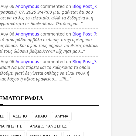
 Αυγ 06
Anonymous
commented on
Blog Post_7
:
ρασκευή, 07, 2025 9:47:00 μ.μ. φαίνεται ότι σου
σει να το λες το τελευταίο, αλλά τα δεδομένα κι η
αγματικότητα σε διαψεύδουν. Ωστόσο,μια…”
 Αυγ 06
Anonymous
commented on
Blog Post_7
:
τό ήταν ράδιο αρβύλα σκόπιμη -στοχευμένη,που
ς έπιασε. Και αφού τους πήρανε για θέσεις οπλιτών
τί τους δώσανε βαθμούς???!!! Εξήγησε μου…”
 Αυγ 06
Anonymous
commented on
Blog Post_7
:
λεια!!! Να μας πάρετε και τα καθήκοντα τα οποία
ελούμε, γιατί δε γίνεται οπλίτης να είναι ΥΚΟΑ ή
ιας λόχου ή αξκος γραφείου......!!!!…”
ΕΜΑΤΟΓΡΑΦΙΑ
LD
ΑΔΙΣΠΟ
ΑΙΓΑΙΟ
ΑΜΥΝΑ
ΝΑΓΝΩΣΤΗΣ
ΑΝΑΔΙΟΡΓΑΝΩΣΗ ΕΔ