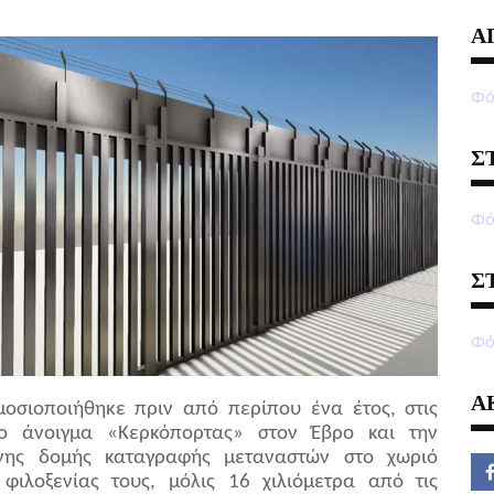
Α
Φό
Σ
Φό
Σ
Φό
Α
μοσιοποιήθηκε πριν από περίπου ένα έτος, στις
το άνοιγμα «Κερκόπορτας» στον Έβρο και την
ένης δομής καταγραφής μεταναστών στο χωριό
ιλοξενίας τους, μόλις 16 χιλιόμετρα από τις