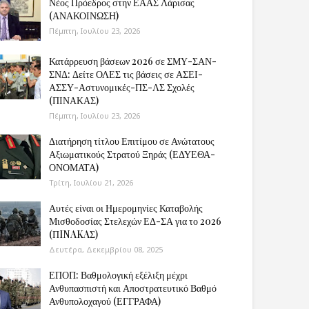
Νέος Πρόεδρος στην ΕΑΑΣ Λάρισας
(ΑΝΑΚΟΙΝΩΣΗ)
Πέμπτη, Ιουλίου 23, 2026
Κατάρρευση βάσεων 2026 σε ΣΜΥ-ΣΑΝ-
ΣΝΔ: Δείτε ΟΛΕΣ τις βάσεις σε ΑΣΕΙ-
ΑΣΣΥ-Αστυνομικές-ΠΣ-ΛΣ Σχολές
(ΠΙΝΑΚΑΣ)
Πέμπτη, Ιουλίου 23, 2026
Διατήρηση τίτλου Επιτίμου σε Ανώτατους
Αξιωματικούς Στρατού Ξηράς (ΕΔΥΕΘΑ-
ΟΝΟΜΑΤΑ)
Τρίτη, Ιουλίου 21, 2026
Αυτές είναι οι Ημερομηνίες Καταβολής
Μισθοδοσίας Στελεχών ΕΔ-ΣΑ για το 2026
(ΠINAKAΣ)
Δευτέρα, Δεκεμβρίου 08, 2025
ΕΠΟΠ: Βαθμολογική εξέλιξη μέχρι
Ανθυπασπιστή και Αποστρατευτικό Βαθμό
Ανθυπολοχαγού (ΕΓΓΡΑΦΑ)