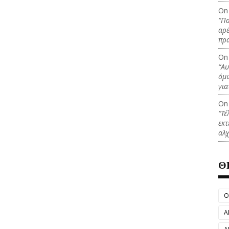
On
“Πα
αρέ
πρ
On
“Αυ
όμω
για
On
“Τέ
εκτ
αλχ
Θ
O
Α