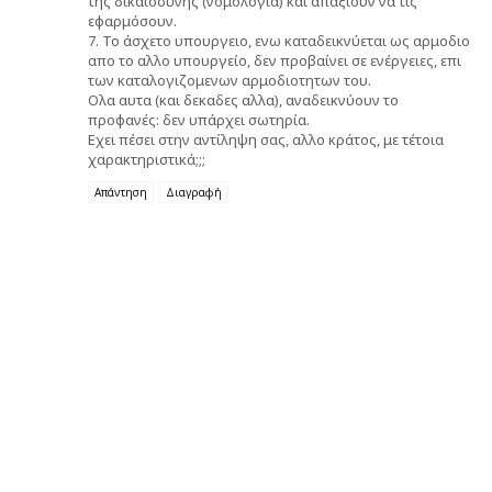
της δικαιοσύνης (νομολογία) και απαξιουν να τις
εφαρμόσουν.
7. Το άσχετο υπουργειο, ενω καταδεικνύεται ως αρμοδιο
απο το αλλο υπουργείο, δεν προβαίνει σε ενέργειες, επι
των καταλογιζομενων αρμοδιοτητων του.
Ολα αυτα (και δεκαδες αλλα), αναδεικνύουν το
προφανές: δεν υπάρχει σωτηρία.
Εχει πέσει στην αντίληψη σας, αλλο κράτος, με τέτοια
χαρακτηριστικά;;;
Απάντηση
Διαγραφή