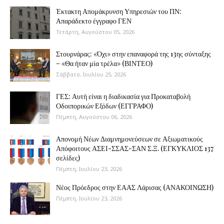
Έκτακτη Απομάκρυνση Υπηρεσιών του ΠΝ:
Απαράδεκτο έγγραφο ΓΕΝ
Τετάρτη, Αυγούστου 05, 2026
Στουρνάρας: «Όχι» στην επαναφορά της 13ης σύνταξης
– «Θα ήταν μία τρέλα» (ΒΙΝΤΕΟ)
Σάββατο, Ιουλίου 25, 2026
ΓΕΣ: Αυτή είναι η διαδικασία για Προκαταβολή
Οδοιπορικών Εξόδων (ΕΓΓΡΑΦΟ)
Πέμπτη, Αυγούστου 06, 2026
Απονομή Νέων Διαμνημονεύσεων σε Αξιωματικούς
Απόφοιτους ΑΣΕΙ-ΣΣΑΣ-ΣΑΝ Σ.Ξ. (ΕΓΚΥΚΛΙΟΣ 137
σελίδες)
Πέμπτη, Ιουλίου 23, 2026
Νέος Πρόεδρος στην ΕΑΑΣ Λάρισας (ΑΝΑΚΟΙΝΩΣΗ)
Πέμπτη, Ιουλίου 23, 2026