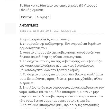
Τα ίδια και τα ίδια από τον επιτυχημένο (!!!) Υπουργό
Εθνικής Άμυνας.
Απάντηση
Διαγραφή
ΑΝΏΝΥΜΟΣ
Σάββατο, Δεκεμβρίου 11, 2021 12:30:00 μ.μ.
Ζουμε τραγελαφικές καταστασεις..
1. Υπουργείο της κυβέρνησης, δεν ενεργεί επι θεμάτων
αρμοδιότητας του.
2. Άσχετο υπουργείο της κυβέρνησης, αποφασιζει για
θεματα αρμοδιότητας αλλου υπουργειου.
3. Το άσχετο υπουργειο της κυβέρνησης, δεν εφαρμοζει
τον νομο, επικαλούμενο ανυπαρκτες δικαιολογιες
("δικαιολογείται δλδ σαν τραπεζοκόμα").
4. Το άσχετο υπουργειο ωστόσο, δεν βρισκει κολλήματα
ουτε δικαιολογιες προς ιδιώτες, μκο, και χιλιάδες αλλες
ενέργειες.
5. Επιπλέον το άσχετο υπουργειο, αγνοει επιδεικτικά τον
νομο, καθως και το αρμόδιο υπουργείο, ωσαν να μην
ανηκουν στην ιδια κυβέρνηση και ωσαν να μην ειναι στο
ιδιο νομοθετικο νομοπαρασκευαστικο επιπεδο.
6. Και τα δυο υπουργεια μαζι, αγνοουν τις αποφάσεις