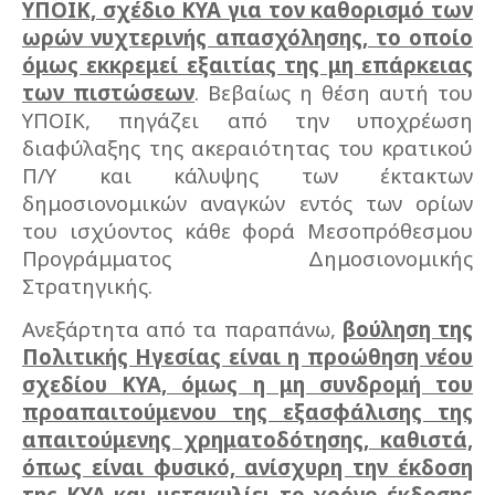
ΥΠΟΙΚ, σχέδιο ΚΥΑ για τον καθορισμό των
ωρών νυχτερινής απασχόλησης, το οποίο
όμως εκκρεμεί εξαιτίας της μη επάρκειας
των πιστώσεων
. Βεβαίως η θέση αυτή του
ΥΠΟΙΚ, πηγάζει από την υποχρέωση
διαφύλαξης της ακεραιότητας του κρατικού
Π/Υ και κάλυψης των έκτακτων
δημοσιονομικών αναγκών εντός των ορίων
του ισχύοντος κάθε φορά Μεσοπρόθεσμου
Προγράμματος Δημοσιονομικής
Στρατηγικής.
Ανεξάρτητα από τα παραπάνω,
βούληση της
Πολιτικής Ηγεσίας είναι η προώθηση νέου
σχεδίου ΚΥΑ, όμως η μη συνδρομή του
προαπαιτούμενου της εξασφάλισης της
απαιτούμενης χρηματοδότησης, καθιστά,
όπως είναι φυσικό, ανίσχυρη την έκδοση
της ΚΥΑ και μετακυλίει το χρόνο έκδοσης