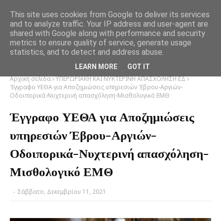
This site uses cookies from Google to deliver its services
and to analyze traffic. Your IP address and user-agent are
shared with Google along with performance and security
metrics to ensure quality of service, generate usage
statistics, and to detect and address abuse.
LEARN MORE
GOT IT
Αρχική σελίδα
ΥΠΕΡΩΡΙΑΚΗ ΚΑΙ ΝΥΚΤΕΡΙΝΗ ΑΠΑΣΧΟΛΗΣΗ ΕΔ
Έγγραφο ΥΕΘΑ για Αποζημιώσεις υπηρεσιών Έβρου-Αργιών-
Οδοιπορικά-Νυχτερινή απασχόληση-Μισθολογικό ΕΜΘ
Έγγραφο ΥΕΘΑ για Αποζημιώσεις
υπηρεσιών Έβρου-Αργιών-
Οδοιπορικά-Νυχτερινή απασχόληση-
Μισθολογικό ΕΜΘ
-
Σάββατο, Δεκεμβρίου 11, 2021