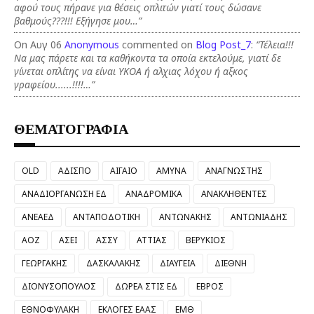
αφού τους πήρανε για θέσεις οπλιτών γιατί τους δώσανε
βαθμούς???!!! Εξήγησε μου…”
On Αυγ 06
Anonymous
commented on
Blog Post_7
:
“Τέλεια!!!
Να μας πάρετε και τα καθήκοντα τα οποία εκτελούμε, γιατί δε
γίνεται οπλίτης να είναι ΥΚΟΑ ή αλχιας λόχου ή αξκος
γραφείου......!!!!…”
ΘΕΜΑΤΟΓΡΑΦΙΑ
OLD
ΑΔΙΣΠΟ
ΑΙΓΑΙΟ
ΑΜΥΝΑ
ΑΝΑΓΝΩΣΤΗΣ
ΑΝΑΔΙΟΡΓΑΝΩΣΗ ΕΔ
ΑΝΑΔΡΟΜΙΚΑ
ΑΝΑΚΛΗΘΕΝΤΕΣ
ΑΝΕΑΕΔ
ΑΝΤΑΠΟΔΟΤΙΚΗ
ΑΝΤΩΝΑΚΗΣ
ΑΝΤΩΝΙΑΔΗΣ
ΑΟΖ
ΑΣΕΙ
ΑΣΣΥ
ΑΤΤΙΑΣ
ΒΕΡΥΚΙΟΣ
ΓΕΩΡΓΑΚΗΣ
ΔΑΣΚΑΛΑΚΗΣ
ΔΙΑΥΓΕΙΑ
ΔΙΕΘΝΗ
ΔΙΟΝΥΣΟΠΟΥΛΟΣ
ΔΩΡΕΑ ΣΤΙΣ ΕΔ
ΕΒΡΟΣ
ΕΘΝΟΦΥΛΑΚΗ
ΕΚΛΟΓΕΣ ΕΑΑΣ
ΕΜΘ