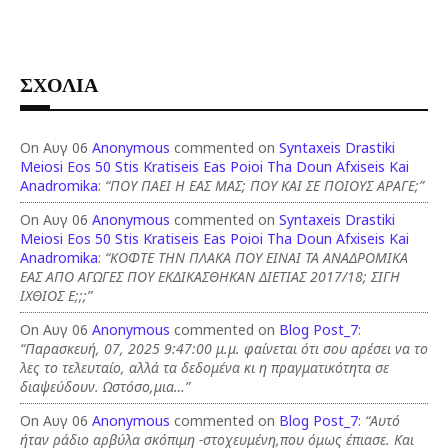
ΣΧΟΛΙΑ
On Αυγ 06
Anonymous
commented on
Syntaxeis Drastiki
Meiosi Eos 50 Stis Kratiseis Eas Poioi Tha Doun Afxiseis Kai
Anadromika
:
“ΠΟΥ ΠΑΕΙ Η ΕΑΣ ΜΑΣ; ΠΟΥ ΚΑΙ ΣΕ ΠΟΙΟΥΣ ΑΡΑΓΕ;”
On Αυγ 06
Anonymous
commented on
Syntaxeis Drastiki
Meiosi Eos 50 Stis Kratiseis Eas Poioi Tha Doun Afxiseis Kai
Anadromika
:
“ΚΟΦΤΕ ΤΗΝ ΠΛΑΚΑ ΠΟΥ ΕΙΝΑΙ ΤΑ ΑΝΑΔΡΟΜΙΚΑ
ΕΑΣ ΑΠΟ ΑΓΩΓΕΣ ΠΟΥ ΕΚΔΙΚΑΣΘΗΚΑΝ ΔΙΕΤΙΑΣ 2017/18; ΣΙΓΗ
ΙΧΘΙΟΣ Ε;;;”
On Αυγ 06
Anonymous
commented on
Blog Post_7
:
“Παρασκευή, 07, 2025 9:47:00 μ.μ. φαίνεται ότι σου αρέσει να το
λες το τελευταίο, αλλά τα δεδομένα κι η πραγματικότητα σε
διαψεύδουν. Ωστόσο,μια…”
On Αυγ 06
Anonymous
commented on
Blog Post_7
:
“Αυτό
ήταν ράδιο αρβύλα σκόπιμη -στοχευμένη,που όμως έπιασε. Και