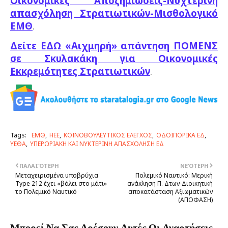
Οικονομικές Αποζημιώσεις-Νυχτερινή
απασχόληση Στρατιωτικών-Μισθολογικό
ΕΜΘ
.
Δείτε ΕΔΩ «Αιχμηρή» απάντηση ΠΟΜΕΝΣ
σε Σκυλακάκη για Οικονομικές
Εκκρεμότητες Στρατιωτικών
.
Tags:
ΕΜΘ
ΗΕΕ
ΚΟΙΝΟΒΟΥΛΕΥΤΙΚΟΣ ΕΛΕΓΧΟΣ
ΟΔΟΙΠΟΡΙΚΑ ΕΔ
ΥΕΘΑ
ΥΠΕΡΩΡΙΑΚΗ ΚΑΙ ΝΥΚΤΕΡΙΝΗ ΑΠΑΣΧΟΛΗΣΗ ΕΔ
ΠΑΛΑΙΌΤΕΡΗ
ΝΕΌΤΕΡΗ
Μεταχειρισμένα υποβρύχια
Πολεμικό Ναυτικό: Μερική
Type 212 έχει «βάλει στο μάτι»
ανάκληση Π. Δτων-Διοικητική
το Πολεμικό Ναυτικό
αποκατάσταση Αξιωματικών
(ΑΠΟΦΑΣΗ)
Μπορεί Να Σας Αρέσουν Αυτές Οι Αναρτήσεις