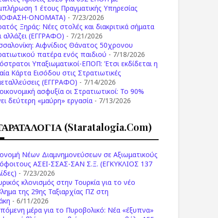
μπλήρωση 1 έτους Πραγματικής Υπηρεσίας
ΠΟΦΑΣΗ-ONOMATA)
- 7/23/2026
ρατός Ξηράς: Νέες στολές και διακριτικά σήματα
Τι αλλάζει (ΕΓΓΡΑΦΟ)
- 7/21/2026
σσαλονίκη: Αιφνίδιος Θάνατος 50χρονου
ρατιωτικού πατέρα ενός παιδιού
- 7/18/2026
όστρατοι Υπαξιωματικοί-ΕΠΟΠ: Έτσι εκδίδεται η
ιαία Κάρτα Εισόδου στις Στρατιωτικές
μεταλλεύσεις (ΕΓΓΡΑΦΟ)
- 7/14/2026
 οικονομική ασφυξία οι Στρατιωτικοί: Το 90%
νει δεύτερη «μαύρη» εργασία
- 7/13/2026
ΤΑΡΑΤΑΛΟΓΙΑ (staratalogia.com)
ονομή Νέων Διαμνημονεύσεων σε Αξιωματικούς
όφοιτους ΑΣΕΙ-ΣΣΑΣ-ΣΑΝ Σ.Ξ. (ΕΓΚΥΚΛΙΟΣ 137
ίδες)
- 7/23/2026
υρικός κλονισμός στην Τουρκία για το νέο
βλημα της 29ης Ταξιαρχίας ΠΖ στη
άκη
- 6/11/2026
επόμενη μέρα για το Πυροβολικό: Νέα «έξυπνα»