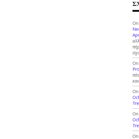
Σ
On
Ne
Apo
αλλ
πήρ
σχ
On
Pro
πίτ
καν
On
Och
Tre
On
Och
Tre
On