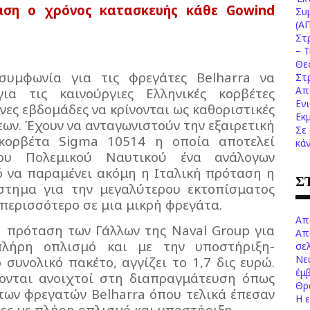
αση ο χρόνος κατασκευής κάθε
Gowind
Συ
(Α
Στ
– 
Θε
 συμφωνία για τις φρεγάτες
Belharra
να
Στ
Απ
ια τις καινούργιες Ελληνικές κορβέτες
Εν
ενες εβδομάδες να κρίνονται ως καθοριστικές
Εκ
εων. Έχουν να ανταγωνιστούν την εξαιρετική
Σε
 κορβέτα
Sigma
10514 η οποία αποτελεί
κά
ου Πολεμικού Ναυτικού ένα ανάλογων
ό να παραμένει ακόμη η Ιταλική πρόταση η
Σ
στημα για την μεγαλύτερου εκτοπίσματος
περισσότερο σε μια μικρή φρεγάτα.
Απ
ή πρόταση των Γάλλων της
Naval
Group
για
Απ
πλήρη οπλισμό και με την υποστήριξη-
σελ
Νε
συνολικό πακέτο, αγγίζει το 1,7 δις ευρώ.
έμ
ονται ανοιχτοί στη διαπραγμάτευση όπως
Θρ
 των φρεγατών
Belharra
όπου τελικά έπεσαν
Η 
τες με πλήρη οπλισμό και υποστήριξη.