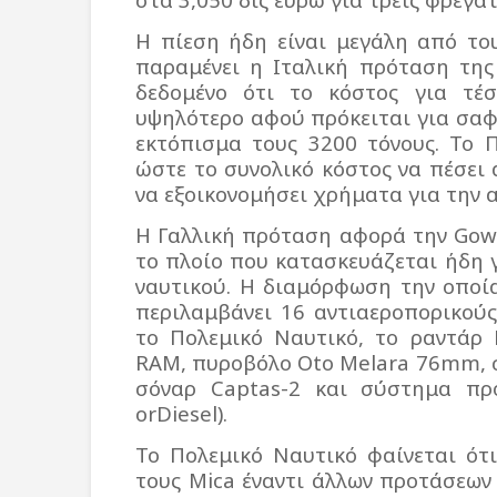
Η πίεση ήδη είναι μεγάλη από το
παραμένει η Ιταλική πρόταση τη
δεδομένο ότι το κόστος για τέσ
υψηλότερο αφού πρόκειται για σα
εκτόπισμα τους 3200 τόνους. Το 
ώστε το συνολικό κόστος να πέσει 
να εξοικονομήσει χρήματα για την
Η Γαλλική πρόταση αφορά την
Gow
το πλοίο που κατασκευάζεται ήδη 
ναυτικού. Η διαμόρφωση την οποί
περιλαμβάνει 16 αντιαεροπορικού
το Πολεμικό Ναυτικό, το ραντάρ
RAM
, πυροβόλο Ο
to
Melara
76
mm
,
σόναρ
Captas
-2 και σύστημα π
orDiesel
).
To
Πολεμικό Ναυτικό φαίνεται ότι
τους
Mica
έναντι άλλων προτάσεων 