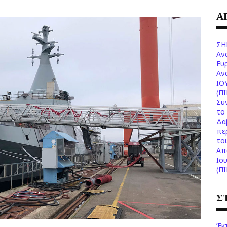
Α
ΣΗ
Αν
Ευ
Aν
ΙΟ
(Π
Συ
το 
Δα
πε
το
Aπ
Ιο
(Π
Σ
Έκ