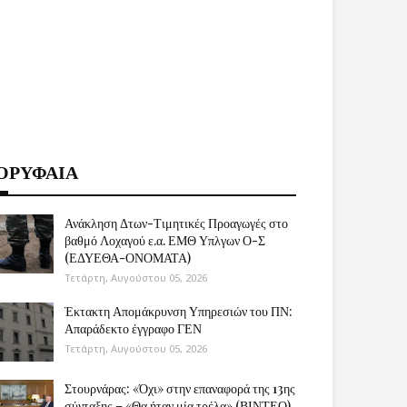
ΟΡΥΦΑΙΑ
Ανάκληση Δτων-Τιμητικές Προαγωγές στο
βαθμό Λοχαγού ε.α. ΕΜΘ Υπλγων Ο-Σ
(ΕΔΥΕΘΑ-ΟΝΟΜΑΤΑ)
Τετάρτη, Αυγούστου 05, 2026
Έκτακτη Απομάκρυνση Υπηρεσιών του ΠΝ:
Απαράδεκτο έγγραφο ΓΕΝ
Τετάρτη, Αυγούστου 05, 2026
Στουρνάρας: «Όχι» στην επαναφορά της 13ης
σύνταξης – «Θα ήταν μία τρέλα» (ΒΙΝΤΕΟ)