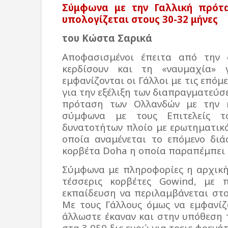
Σύμφωνα με την Γαλλική πρότ
υπολογίζεται στους 30-32 μήνες
του Κώστα Σαρικά
Αποφασισμένοι έπειτα από την
κερδίσουν και τη «ναυμαχία» γ
εμφανίζονται οι Γάλλοι με τις επόμ
για την εξέλιξη των διαπραγματεύσ
πρόταση των Ολλανδών με την
σύμφωνα με τους Επιτελείς τ
δυνατοτήτων πλοίο με ερωτηματικ
οποία αναμένεται το επόμενο διά
κορβέτα
Doha
η οποία παραπέμπει 
Σύμφωνα με πληροφορίες η αρχικ
τέσσερις κορβέτες
Gowind
, με 
εκπαίδευση να περιλαμβάνεται στο 
Με τους Γάλλους όμως να εμφανίζ
άλλωστε έκαναν και στην υπόθεση
στα 3,050 δις ευρώ για τρεις φρεγά