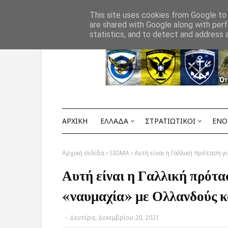
Αρχική
ΟΡΟΙ ΧΡΗΣΗΣ
ΕΠΙΚΟΙΝΩΝΙΑ
This site uses cookies from Google to d
are shared with Google along with perf
statistics, and to detect and address 
ΑΡΧΙΚΗ
ΕΛΛΑΔΑ
ΣΤΡΑΤΙΩΤΙΚΟΙ
ΕΝΟ
Αρχική σελίδα
SIGMA
Αυτή είναι η Γαλλική πρόταση 
Αυτή είναι η Γαλλική πρότ
«ναυμαχία» με Ολλανδούς κ
-
Δευτέρα, Δεκεμβρίου 20, 2021