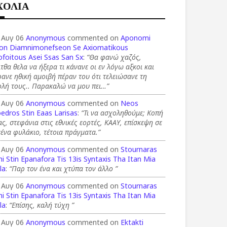
ΧΟΛΙΑ
 Αυγ 06
Anonymous
commented on
Aponomi
on Diamnimonefseon Se Axiomatikous
foitous Asei Ssas San Sx
:
“Θα φανώ χαζός,
τθα θελα να ήξερα τι κάνανε οι εν λόγω αξκοι και
ανε ηθική αμοιβή πέραν του ότι τελειώσανε τη
ολή τους.. Παρακαλώ να μου πει…”
 Αυγ 06
Anonymous
commented on
Neos
edros Stin Eaas Larisas
:
“Τι να ασχοληθούμε; Κοπή
ας, στεφάνια στις εθνικές εορτές, ΚΑΑΥ, επίσκεψη σε
ένα φυλάκιο, τέτοια πράγματα.”
 Αυγ 06
Anonymous
commented on
Stournaras
i Stin Epanafora Tis 13is Syntaxis Tha Itan Mia
la
:
“Παρ τον ένα και χτύπα τον άλλο ”
 Αυγ 06
Anonymous
commented on
Stournaras
i Stin Epanafora Tis 13is Syntaxis Tha Itan Mia
la
:
“Επίσης, καλή τύχη ”
 Αυγ 06
Anonymous
commented on
Ektakti