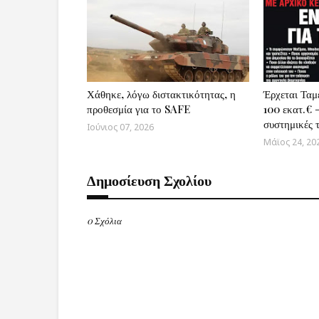
Χάθηκε, λόγω διστακτικότητας, η
Έρχεται Ταμ
προθεσμία για το SAFE
100 εκατ.€ 
συστημικές 
Ιούνιος 07, 2026
Μάϊος 24, 20
Δημοσίευση Σχολίου
0 Σχόλια