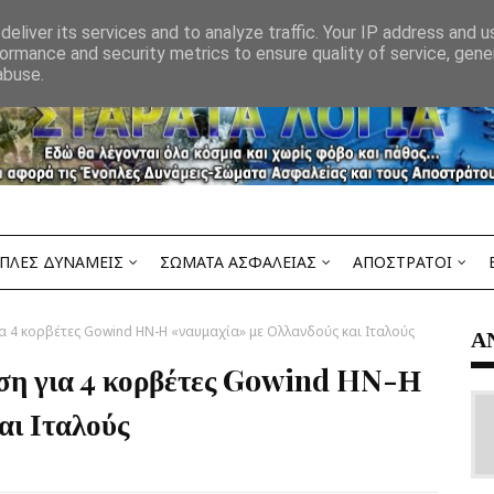
eliver its services and to analyze traffic. Your IP address and 
ormance and security metrics to ensure quality of service, gen
abuse.
ΠΛΕΣ ΔΥΝΑΜΕΙΣ
ΣΩΜΑΤΑ ΑΣΦΑΛΕΙΑΣ
ΑΠΟΣΤΡΑΤΟΙ
για 4 κορβέτες Gowind HN-Η «ναυμαχία» με Ολλανδούς και Ιταλούς
Α
αση για 4 κορβέτες Gowind HN-Η
αι Ιταλούς