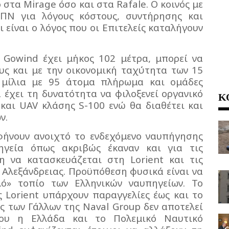
ο στα
Mirage
όσο και στα
Rafale
. Ο κοινός με
ΠΝ για λόγους κόστους, συντήρησης και
 είναι ο λόγος που οι Επιτελείς καταλήγουν
ς
Gowind
έχει μήκος 102 μέτρα, μπορεί να
υς και με την οικονομική ταχύτητα των 15
 μίλια με 95 άτομα πλήρωμα και ομάδες
 έχει τη δυνατότητα να φιλοξενεί οργανικό
Κ
 και
UAV
κλάσης
S
-100 ενώ θα διαθέτει και
ν.
αφήνουν ανοιχτό το ενδεχόμενο ναυπήγησης
ηγεία όπως ακριβώς έκαναν και για τις
η να κατασκευάζεται στη
Lorient
και τις
 Αλεξάνδρειας. Προϋπόθεση φυσικά είναι να
λό» τοπίο των Ελληνικών ναυπηγείων. Το
ης
Lorient
υπάρχουν παραγγελίες έως και το
ς των Γάλλων της
Naval
Group
δεν αποτελεί
ου η Ελλάδα και το Πολεμικό Ναυτικό