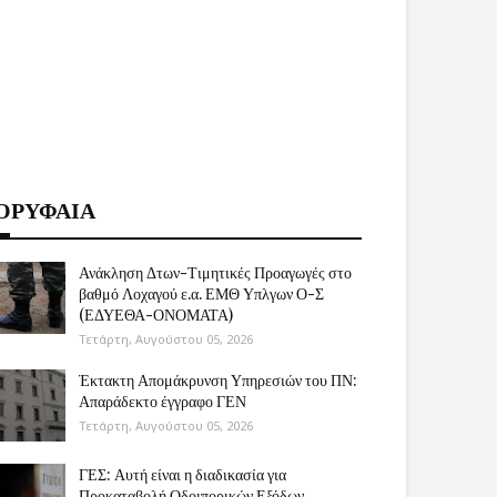
ΟΡΥΦΑΙΑ
Ανάκληση Δτων-Τιμητικές Προαγωγές στο
βαθμό Λοχαγού ε.α. ΕΜΘ Υπλγων Ο-Σ
(ΕΔΥΕΘΑ-ΟΝΟΜΑΤΑ)
Τετάρτη, Αυγούστου 05, 2026
Έκτακτη Απομάκρυνση Υπηρεσιών του ΠΝ:
Απαράδεκτο έγγραφο ΓΕΝ
Τετάρτη, Αυγούστου 05, 2026
ΓΕΣ: Αυτή είναι η διαδικασία για
Προκαταβολή Οδοιπορικών Εξόδων