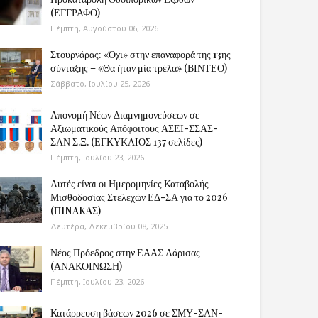
(ΕΓΓΡΑΦΟ)
Πέμπτη, Αυγούστου 06, 2026
Στουρνάρας: «Όχι» στην επαναφορά της 13ης
σύνταξης – «Θα ήταν μία τρέλα» (ΒΙΝΤΕΟ)
Σάββατο, Ιουλίου 25, 2026
Απονομή Νέων Διαμνημονεύσεων σε
Αξιωματικούς Απόφοιτους ΑΣΕΙ-ΣΣΑΣ-
ΣΑΝ Σ.Ξ. (ΕΓΚΥΚΛΙΟΣ 137 σελίδες)
Πέμπτη, Ιουλίου 23, 2026
Αυτές είναι οι Ημερομηνίες Καταβολής
Μισθοδοσίας Στελεχών ΕΔ-ΣΑ για το 2026
(ΠINAKAΣ)
Δευτέρα, Δεκεμβρίου 08, 2025
Νέος Πρόεδρος στην ΕΑΑΣ Λάρισας
(ΑΝΑΚΟΙΝΩΣΗ)
Πέμπτη, Ιουλίου 23, 2026
Κατάρρευση βάσεων 2026 σε ΣΜΥ-ΣΑΝ-