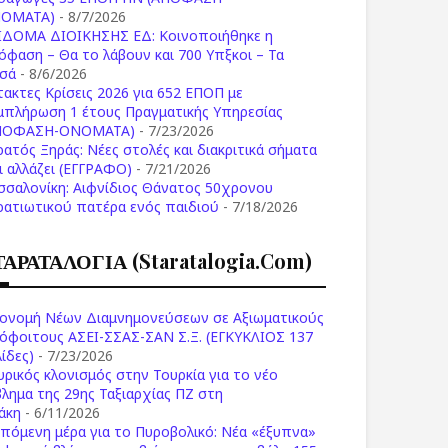
ΟΜΑΤΑ)
- 8/7/2026
ΙΔΟΜΑ ΔΙΟΙΚΗΣΗΣ ΕΔ: Κοινοποιήθηκε η
όφαση – Θα το λάβουν και 700 Υπξκοι – Τα
σά
- 8/6/2026
τακτες Κρίσεις 2026 για 652 ΕΠΟΠ με
μπλήρωση 1 έτους Πραγματικής Υπηρεσίας
ΠΟΦΑΣΗ-ONOMATA)
- 7/23/2026
ρατός Ξηράς: Νέες στολές και διακριτικά σήματα
Τι αλλάζει (ΕΓΓΡΑΦΟ)
- 7/21/2026
σσαλονίκη: Αιφνίδιος Θάνατος 50χρονου
ρατιωτικού πατέρα ενός παιδιού
- 7/18/2026
ΤΑΡΑΤΑΛΟΓΙΑ (staratalogia.com)
ονομή Νέων Διαμνημονεύσεων σε Αξιωματικούς
όφοιτους ΑΣΕΙ-ΣΣΑΣ-ΣΑΝ Σ.Ξ. (ΕΓΚΥΚΛΙΟΣ 137
ίδες)
- 7/23/2026
υρικός κλονισμός στην Τουρκία για το νέο
βλημα της 29ης Ταξιαρχίας ΠΖ στη
άκη
- 6/11/2026
επόμενη μέρα για το Πυροβολικό: Νέα «έξυπνα»