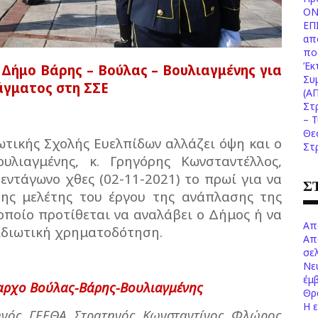
ΟΝ
ΕΠ
απ
πο
Έκ
Δήμο Βάρης – Βούλας – Βουλιαγμένης για
Συ
άγματος στη ΣΣΕ
(Α
Στ
– 
Θε
ωτικής Σχολής Ευελπίδων αλλάζει όψη και ο
Στ
λιαγμένης, κ. Γρηγόρης Κωνσταντέλλος,
εντάγωνο χθες (02-11-2021) το πρωί για να
Σ
ης μελέτης του έργου της ανάπλασης της
οποίο προτίθεται να αναλάβει ο Δήμος ή να
Απ
 ιδιωτική χρηματοδότηση.
Απ
σελ
Νε
έμ
αρχο Βούλας-Βάρης-Βουλιαγμένης
Θρ
Η 
ηγός ΓΕΕΘΑ Στρατηγός Κωνσταντίνος Φλώρος