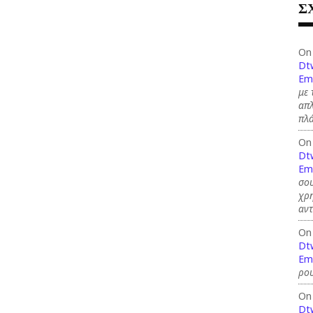
Σ
On
Dt
Em
με 
απλ
πλ
On
Dt
Em
σου
χρη
αντ
On
Dt
Em
ρου
On
Dt