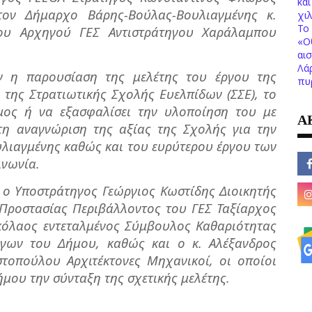
κα
τον Δήμαρχο Βάρης-Βούλας-Βουλιαγμένης κ.
χι
Το 
του Αρχηγού ΓΕΣ Αντιστράτηγου Χαράλαμπου
«Ο
αι
Λά
ν η παρουσίαση της μελέτης του έργου της
πυ
της Στρατιωτικής Σχολής Ευελπίδων (ΣΣΕ), το
μος ή να εξασφαλίσει την υλοποίηση του με
Α
τη αναγνώριση της αξίας της Σχολής για την
λιαγμένης καθώς και του ευρύτερου έργου των
ινωνία.
 ο Υποστράτηγος Γεώργιος Κωστίδης Διοικητής
 Προστασίας Περιβάλλοντος του ΓΕΣ Ταξίαρχος
ικόλαος εντεταλμένος Σύμβουλος Καθαριότητας
ργων του Δήμου, καθώς και ο κ. Αλέξανδρος
στοπούλου Αρχιτέκτονες Μηχανικοί, οι οποίοι
μου την σύνταξη της σχετικής μελέτης.