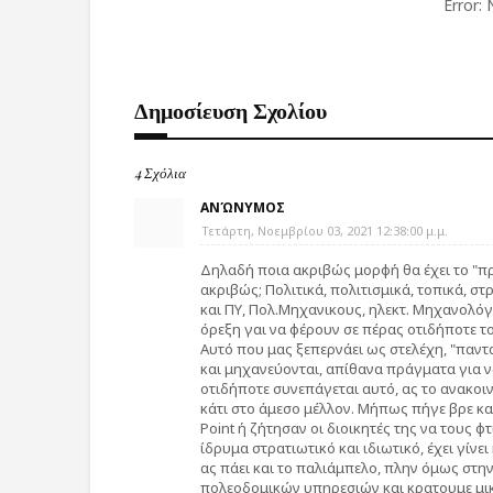
Error:
Δημοσίευση Σχολίου
4 Σχόλια
ΑΝΏΝΥΜΟΣ
Τετάρτη, Νοεμβρίου 03, 2021 12:38:00 μ.μ.
Δηλαδή ποια ακριβώς μορφή θα έχει το "πρότ
ακριβώς; Πολιτικά, πολιτισμικά, τοπικά, σ
και ΠΥ, Πολ.Μηχανικους, ηλεκτ. Μηχανολόγο
όρεξη γαι να φέρουν σε πέρας οτιδήποτε το
Αυτό που μας ξεπερνάει ως στελέχη, "πανταχ
και μηχανεύονται, απίθανα πράγματα για ν
οτιδήποτε συνεπάγεται αυτό, ας το ανακοιν
κάτι στο άμεσο μέλλον. Μήπως πήγε βρε κ
Point ή ζήτησαν οι διοικητές της να τους φ
ίδρυμα στρατιωτικό και ιδιωτικό, έχει γίνει
ας πάει και το παλιάμπελο, πλην όμως σ
πολεοδομικών υπηρεσιών και κρατουμε μι