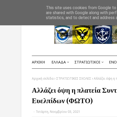
Αρχική
ΟΡΟΙ ΧΡΗΣΗΣ
ΕΠΙΚΟΙΝΩΝΙΑ
This site uses cookies from Google to d
are shared with Google along with perf
statistics, and to detect and address 
ΑΡΧΙΚΗ
ΕΛΛΑΔΑ
ΣΤΡΑΤΙΩΤΙΚΟΙ
ΕΝΟ
Αρχική σελίδα
ΣΤΡΑΤΙΩΤΙΚΕΣ ΣΧΟΛΕΣ
Αλλάζει όψη η 
Αλλάζει όψη η πλατεία Συν
Ευελπίδων (ΦΩΤΟ)
-
Τετάρτη, Νοεμβρίου 03, 2021