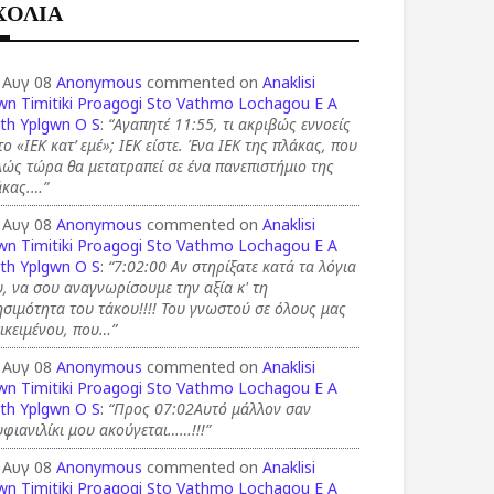
ΧΟΛΙΑ
 Αυγ 08
Anonymous
commented on
Anaklisi
wn Timitiki Proagogi Sto Vathmo Lochagou E A
th Yplgwn O S
:
“Αγαπητέ 11:55, τι ακριβώς εννοείς
το «ΙΕΚ κατ’ εμέ»; ΙΕΚ είστε. Ένα ΙΕΚ της πλάκας, που
ώς τώρα θα μετατραπεί σε ένα πανεπιστήμιο της
άκας.…”
 Αυγ 08
Anonymous
commented on
Anaklisi
wn Timitiki Proagogi Sto Vathmo Lochagou E A
th Yplgwn O S
:
“7:02:00 Αν στηρίξατε κατά τα λόγια
, να σου αναγνωρίσουμε την αξία κ' τη
σιμότητα του τάκου!!!! Του γνωστού σε όλους μας
ικειμένου, που…”
 Αυγ 08
Anonymous
commented on
Anaklisi
wn Timitiki Proagogi Sto Vathmo Lochagou E A
th Yplgwn O S
:
“Προς 07:02Αυτό μάλλον σαν
φιανιλίκι μου ακούγεται……!!!”
 Αυγ 08
Anonymous
commented on
Anaklisi
wn Timitiki Proagogi Sto Vathmo Lochagou E A