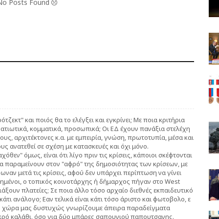
 No Posts Found
ζεκτ" και ποιός θα το ελέγξει και εγκρίνει; Με ποια κριτήρια
τρατιωτικά, κομματικά, προσωπικά; Οι ΕΔ έχουν πανάξια στελέχη
υς, αρχιτέκτονες κ.α. με εμπειρία, γνώση, πρωτοτυπία, μέσα και
υς ανατεθεί σε σχέση με κατασκευές και όχι μόνο.
όθεν" όμως, είναι ότι λίγο πριν τις κρίσεις, κάποιοι σκέφτονται
α παραμείνουν στον "αφρό" της δημοσιότητας των κρίσεων, με
ωναν μετά τις κρίσεις, αφού δεν υπάρχει περίπτωση να γίνει
αημένοι, ο τοπικός κοινοτάρχης ή δήμαρχος πήγαν στο West
τιάξουν πλατείες; Σε ποια άλλο τόσο αρχαίο διεθνές εκπαιδευτικό
 κάτι ανάλογο; Εαν τελικά είναι κάτι τόσο άριστο και φωτοβολο, ε
την χώρα μας δυστυχώς γνωρίζουμε άπειρα παραδείγματα
κρό καλάθι, όσο για δύο μπάρες σαπουνιού παπουτσανης.