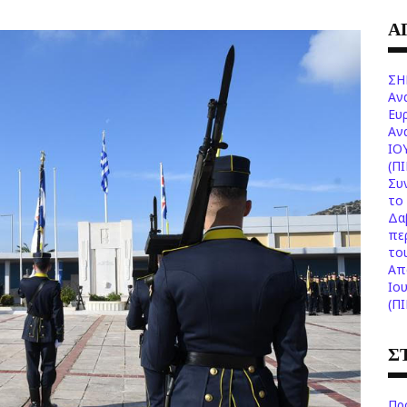
Α
ΣΗ
Αν
Ευ
Aν
ΙΟ
(Π
Συ
το 
Δα
πε
το
Aπ
Ιο
(Π
Σ
Πρ