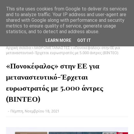
This site uses cookies from Google to deliver its services
and to analyze traffic. Your IP address and user-agent are
shared with Google along with performance and security
metrics to ensure quality of service, generate usage
statistics, and to detect and address abuse.
LEARN MORE
GOT IT
Αρχική σελίδα
ΛΑΘΡΟΜΕΤΑΝΑΣΤΕΣ
«Πονοκέφαλος» στην ΕΕ για
μεταναστευτικό-Έρχεται ευρωστρατός με 5.000 άντρες (ΒΙΝΤΕΟ)
«Πονοκέφαλος» στην ΕΕ για
μεταναστευτικό-Έρχεται
ευρωστρατός με 5.000 άντρες
(ΒΙΝΤΕΟ)
-
Πέμπτη, Νοεμβρίου 18, 2021