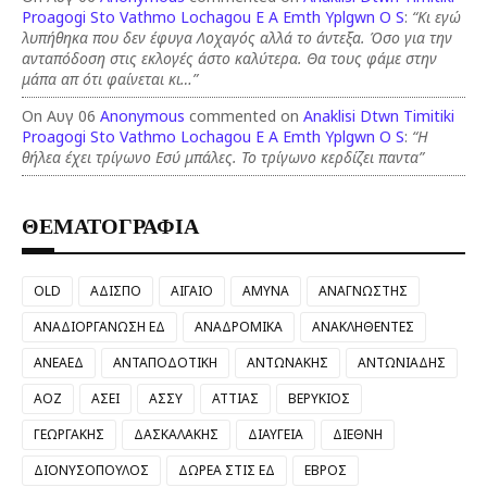
Proagogi Sto Vathmo Lochagou E A Emth Yplgwn O S
:
“Κι εγώ
λυπήθηκα που δεν έφυγα Λοχαγός αλλά το άντεξα. Όσο για την
ανταπόδοση στις εκλογές άστο καλύτερα. Θα τους φάμε στην
μάπα απ ότι φαίνεται κι…”
On Αυγ 06
Anonymous
commented on
Anaklisi Dtwn Timitiki
Proagogi Sto Vathmo Lochagou E A Emth Yplgwn O S
:
“Η
θήλεα έχει τρίγωνο Εσύ μπάλες. Το τρίγωνο κερδίζει παντα”
ΘΕΜΑΤΟΓΡΑΦΙΑ
OLD
ΑΔΙΣΠΟ
ΑΙΓΑΙΟ
ΑΜΥΝΑ
ΑΝΑΓΝΩΣΤΗΣ
ΑΝΑΔΙΟΡΓΑΝΩΣΗ ΕΔ
ΑΝΑΔΡΟΜΙΚΑ
ΑΝΑΚΛΗΘΕΝΤΕΣ
ΑΝΕΑΕΔ
ΑΝΤΑΠΟΔΟΤΙΚΗ
ΑΝΤΩΝΑΚΗΣ
ΑΝΤΩΝΙΑΔΗΣ
ΑΟΖ
ΑΣΕΙ
ΑΣΣΥ
ΑΤΤΙΑΣ
ΒΕΡΥΚΙΟΣ
ΓΕΩΡΓΑΚΗΣ
ΔΑΣΚΑΛΑΚΗΣ
ΔΙΑΥΓΕΙΑ
ΔΙΕΘΝΗ
ΔΙΟΝΥΣΟΠΟΥΛΟΣ
ΔΩΡΕΑ ΣΤΙΣ ΕΔ
ΕΒΡΟΣ