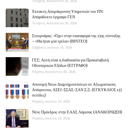
Τετάρτη, Αυγούστου 05, 2026
Έκτακτη Απομάκρυνση Υπηρεσιών του ΠΝ:
Απαράδεκτο έγγραφο ΓΕΝ
Τετάρτη, Αυγούστου 05, 2026
Στουρνάρας: «Όχι» στην επαναφορά της 13ης σύνταξης
– «Θα ήταν μία τρέλα» (ΒΙΝΤΕΟ)
Σάββατο, Ιουλίου 25, 2026
ΓΕΣ: Αυτή είναι η διαδικασία για Προκαταβολή
Οδοιπορικών Εξόδων (ΕΓΓΡΑΦΟ)
Πέμπτη, Αυγούστου 06, 2026
Απονομή Νέων Διαμνημονεύσεων σε Αξιωματικούς
Απόφοιτους ΑΣΕΙ-ΣΣΑΣ-ΣΑΝ Σ.Ξ. (ΕΓΚΥΚΛΙΟΣ 137
σελίδες)
Πέμπτη, Ιουλίου 23, 2026
Νέος Πρόεδρος στην ΕΑΑΣ Λάρισας (ΑΝΑΚΟΙΝΩΣΗ)
Πέμπτη, Ιουλίου 23, 2026