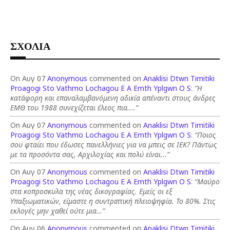
ΣΧΟΛΙΑ
On Αυγ 07
Anonymous
commented on
Anaklisi Dtwn Timitiki
Proagogi Sto Vathmo Lochagou E A Emth Yplgwn O S
:
“Η
κατάφορη και επαναλαμβανόμενη αδικία απέναντι στους άνδρες
ΕΜΘ του 1988 συνεχίζεται έλεος πια....”
On Αυγ 07
Anonymous
commented on
Anaklisi Dtwn Timitiki
Proagogi Sto Vathmo Lochagou E A Emth Yplgwn O S
:
“Ποιος
σου φταίει που έδωσες πανελλήνιες για να μπεις σε ΙΕΚ? Πάντως
με τα προσόντα σας, Αρχιλοχίας και πολύ είναι...”
On Αυγ 07
Anonymous
commented on
Anaklisi Dtwn Timitiki
Proagogi Sto Vathmo Lochagou E A Emth Yplgwn O S
:
“Μαύρο
στα κοπροσκυλα της νέας δικογραφίας. Εμείς οι εξ
Υπαξιωματικών, είμαστε η συντριπτική πλειοψηφία. Το 80%. Στις
εκλογές μην χαθεί ούτε μια…”
On Αυγ 06
Anonymous
commented on
Anaklisi Dtwn Timitiki