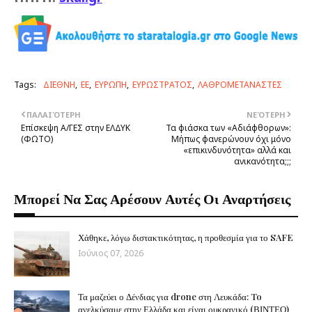
Tags:
ΔΙΕΘΝΗ
ΕΕ
ΕΥΡΩΠΗ
ΕΥΡΩΣΤΡΑΤΟΣ
ΛΑΘΡΟΜΕΤΑΝΑΣΤΕΣ
ΠΑΛΑΙΌΤΕΡΗ
ΝΕΌΤΕΡΗ
Επίσκεψη Α/ΓΕΣ στην ΕΛΔΥΚ
Τα φιάσκα των «Αδιάφθορων»:
(ΦΩΤΟ)
Μήπως φανερώνουν όχι μόνο
«επικινδυνότητα» αλλά και
ανικανότητα;;;
Μπορεί Να Σας Αρέσουν Αυτές Οι Αναρτήσεις
Χάθηκε, λόγω διστακτικότητας, η προθεσμία για το SAFE
Ιούνιος 07, 2026
Τα μαζεύει ο Δένδιας για drone στη Λευκάδα: To
ανελκύσαμε στην Ελλάδα και είναι ουκρανικό (ΒΙΝΤΕΟ)