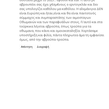
συσταθεί μέχρι το 2025... εφόσον και εάν. Γι'αυτό ρε
αβρουπέοι σας έχει χ€σμ€νους ο ερντογκλάν και δεν
σας υπολογίζει καθόλου μα καθόλου. Η αλεμάνιγια ΔΕΝ
είναι Ευρώπη και ήταν,είναι και θα είναι παντοτινός
σύμμαχος και συμπαραστάτης των αιμοσταγων
Οθωμανών και των παραφυάδων στους. Γι'αυτό και στα
τούρκικα λέγεται αβρούπα, όπως τρούπα για τα
οθωμανα, που κάνει και ομοιοκαταληξία. Χορτάσαμε
υποστήριξη και φιλία, πάντα πληρωτεα άμα τη εμφανίσει
όμως, από την αβρούπα-τρούπα.
Απάντηση
Διαγραφή