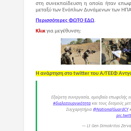
στη συνεκπαίδευση η οποία ήταν επωφε
μεταξύ των Ενόπλων Δυνάμενων των ΗΠΑ 
Περισσότερες ΦΩΤΟ ΕΔΩ
.
Κλικ
για μεγέθυνση:
Η ανάρτηση στο twitter του Α/ΓΕΕΦ Αντ
Εξαίρετη συνεργασία, αμοιβαία επωφελής ε
#διαλειτουργικότητα
και τους δεσμούς μετ
Συγχαρητήρια
@NationalGuardCY
pic.twi
— Lt Gen Dimokritos Zerv