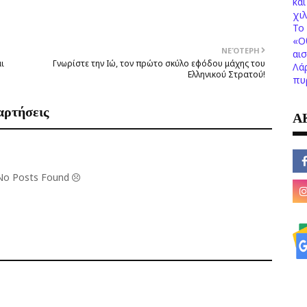
κα
χι
Το 
«Ο
ΝΕΌΤΕΡΗ
αι
ι
Γνωρίστε την Ιώ, τον πρώτο σκύλο εφόδου μάχης του
Λά
Ελληνικού Στρατού!
πυ
αρτήσεις
Α
 No Posts Found