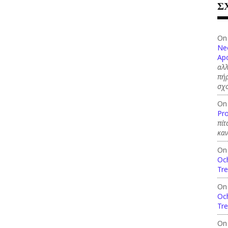
Σ
On
Ne
Apo
αλλ
πήρ
σχ
On
Pro
πίτ
καν
On
Och
Tre
On
Och
Tre
On