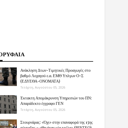
ΟΡΥΦΑΙΑ
Ανάκληση Δτων-Τιμητικές Προαγωγές στο
βαθμό Λοχαγού ε.α. ΕΜΘ Υπλγων Ο-Σ
(ΕΔΥΕΘΑ-ΟΝΟΜΑΤΑ)
Τετάρτη, Αυγούστου 05, 2026
Έκτακτη Απομάκρυνση Υπηρεσιών του ΠΝ:
Απαράδεκτο έγγραφο ΓΕΝ
Τετάρτη, Αυγούστου 05, 2026
Στουρνάρας: «Όχι» στην επαναφορά της 13ης
σύνταξης – «Θα ήταν μία τρέλα» (ΒΙΝΤΕΟ)