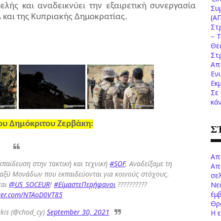
λής και αναδεικνύει την εξαιρετική συνεργασία
Συ
και της Κυπριακής Δημοκρατίας.
(Α
Στ
– 
Θε
Στ
Απ
Εν
Εκ
Σε
κά
γου Δημόκριτου Ζερβάκη:
Σ
Απ
κπαίδευση στην τακτική και τεχνική
#SOF
. Αναδείξαμε τη
Απ
αξύ Μονάδων που εκπαιδεύονται για κοινούς στόχους.
σελ
και
@US_SOCEUR
!
#ΕίμαστεΠερήφανοι
??????????
Νε
έμ
tter.com/NTAoD0VT85
Θρ
akis (@chod_cy)
September 30, 2021
Η 