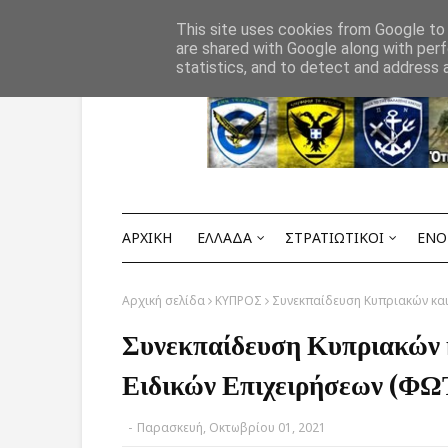
Αρχική
ΟΡΟΙ ΧΡΗΣΗΣ
ΕΠΙΚΟΙΝΩΝΙΑ
This site uses cookies from Google to d
are shared with Google along with perf
statistics, and to detect and address 
ΑΡΧΙΚΗ
ΕΛΛΑΔΑ
ΣΤΡΑΤΙΩΤΙΚΟΙ
ΕΝΟ
Αρχική σελίδα
ΚΥΠΡΟΣ
Συνεκπαίδευση Κυπριακών και
Συνεκπαίδευση Κυπριακών 
Ειδικών Επιχειρήσεων (Φ
-
Παρασκευή, Οκτωβρίου 01, 2021