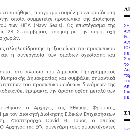
Α
ματοποιήθηκε, προγραμματισμένη συνεκπαίδευση
 στην οποία συμμετείχε προσωπικό της Διοίκησης
ΣΗ
ού των ΗΠΑ (Navy Seals). Ως επιστέγασμα της
Αν
τις 28 Σεπτεμβρίου, άσκηση με την συμμετοχή
Ευ
ύο χωρών.
Aν
ΙΟ
της αλληλεπίδρασης, η εξοικείωση του προσωπικού
(Π
ν και η συνεργασία των ομάδων σχεδίασης και
Συ
το 
Δα
σεται στο πλαίσιο του Διμερούς Προγράμματος
πε
 Κυπριακής Δημοκρατίας και συμβάλει σημαντικά
το
ατοτήτων του προσωπικού ειδικών δυνάμεων της
Aπ
αποδεικνύει έμπρακτα την άριστη σχέση μεταξύ των
Ιο
(Π
λούθησαν o Αρχηγός της Εθνικής Φρουράς,
Σ
 με τον Διοικητή Διοίκησης Ειδικών Επιχειρήσεων
πη, Υποπτέραρχο David H. Tabor, ο οποίος
Ο Αρχηγός της ΕΦ, συνεχάρη τους συμμετέχοντες
Έκ