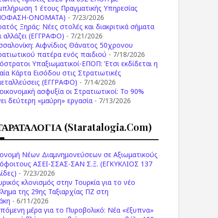
μπλήρωση 1 έτους Πραγματικής Υπηρεσίας
ΠΟΦΑΣΗ-ONOMATA)
- 7/23/2026
ρατός Ξηράς: Νέες στολές και διακριτικά σήματα
Τι αλλάζει (ΕΓΓΡΑΦΟ)
- 7/21/2026
σσαλονίκη: Αιφνίδιος Θάνατος 50χρονου
ρατιωτικού πατέρα ενός παιδιού
- 7/18/2026
όστρατοι Υπαξιωματικοί-ΕΠΟΠ: Έτσι εκδίδεται η
ιαία Κάρτα Εισόδου στις Στρατιωτικές
μεταλλεύσεις (ΕΓΓΡΑΦΟ)
- 7/14/2026
 οικονομική ασφυξία οι Στρατιωτικοί: Το 90%
νει δεύτερη «μαύρη» εργασία
- 7/13/2026
ΤΑΡΑΤΑΛΟΓΙΑ (staratalogia.com)
ονομή Νέων Διαμνημονεύσεων σε Αξιωματικούς
όφοιτους ΑΣΕΙ-ΣΣΑΣ-ΣΑΝ Σ.Ξ. (ΕΓΚΥΚΛΙΟΣ 137
ίδες)
- 7/23/2026
υρικός κλονισμός στην Τουρκία για το νέο
βλημα της 29ης Ταξιαρχίας ΠΖ στη
άκη
- 6/11/2026
επόμενη μέρα για το Πυροβολικό: Νέα «έξυπνα»