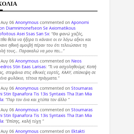
ΧΟΛΙΑ
 Αυγ 06
Anonymous
commented on
Aponomi
on Diamnimonefseon Se Axiomatikous
foitous Asei Ssas San Sx
:
“Θα φανώ χαζός,
τθα θελα να ήξερα τι κάνανε οι εν λόγω αξκοι και
ανε ηθική αμοιβή πέραν του ότι τελειώσανε τη
ολή τους.. Παρακαλώ να μου πει…”
 Αυγ 06
Anonymous
commented on
Neos
edros Stin Eaas Larisas
:
“Τι να ασχοληθούμε; Κοπή
ας, στεφάνια στις εθνικές εορτές, ΚΑΑΥ, επίσκεψη σε
ένα φυλάκιο, τέτοια πράγματα.”
 Αυγ 06
Anonymous
commented on
Stournaras
i Stin Epanafora Tis 13is Syntaxis Tha Itan Mia
la
:
“Παρ τον ένα και χτύπα τον άλλο ”
 Αυγ 06
Anonymous
commented on
Stournaras
i Stin Epanafora Tis 13is Syntaxis Tha Itan Mia
la
:
“Επίσης, καλή τύχη ”
 Αυγ 06
Anonymous
commented on
Ektakti