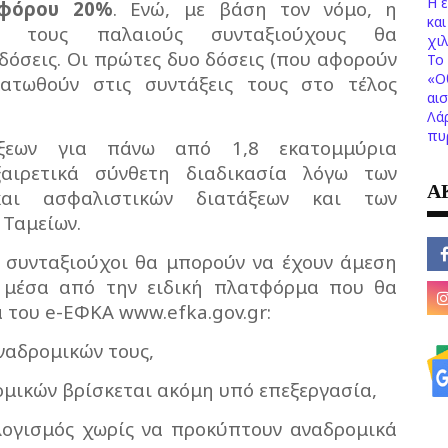
Η 
φόρου 20%
. Ενώ, με βάση τον νόμο, η
κα
τους παλαιούς συνταξιούχους θα
χι
δόσεις. Οι πρώτες δυο δόσεις (που αφορούν
Το 
«Ο
ατωθούν στις συντάξεις τους στο τέλος
αι
Λά
πυ
ξεων για πάνω από 1,8 εκατομμύρια
ξαιρετικά σύνθετη διαδικασία λόγω των
Α
 και ασφαλιστικών διατάξεων και των
 Ταμείων.
 συνταξιούχοι θα μπορούν να έχουν άμεση
 μέσα από την ειδική πλατφόρμα που θα
α του e-ΕΦΚΑ www.efka.gov.gr:
αναδρομικών τους,
ομικών βρίσκεται ακόμη υπό επεξεργασία,
ολογισμός χωρίς να προκύπτουν αναδρομικά