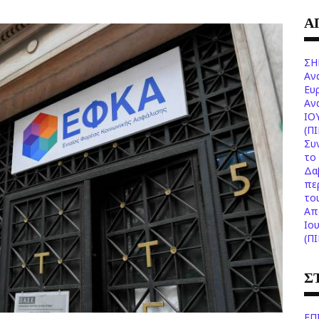
Α
ΣΗ
Αν
Ευ
Aν
ΙΟ
(Π
Συ
το 
Δα
πε
το
Aπ
Ιο
(Π
Σ
ΕΠ