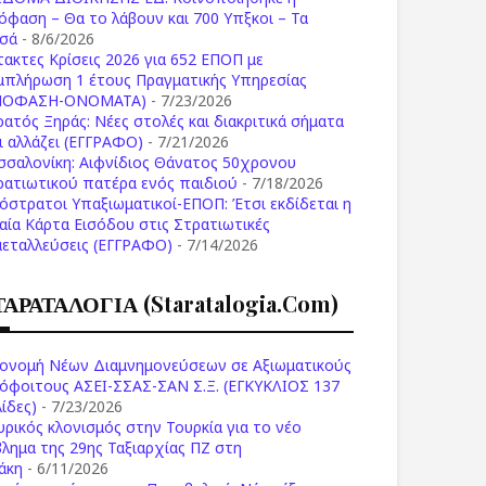
όφαση – Θα το λάβουν και 700 Υπξκοι – Τα
σά
- 8/6/2026
τακτες Κρίσεις 2026 για 652 ΕΠΟΠ με
μπλήρωση 1 έτους Πραγματικής Υπηρεσίας
ΠΟΦΑΣΗ-ONOMATA)
- 7/23/2026
ρατός Ξηράς: Νέες στολές και διακριτικά σήματα
Τι αλλάζει (ΕΓΓΡΑΦΟ)
- 7/21/2026
σσαλονίκη: Αιφνίδιος Θάνατος 50χρονου
ρατιωτικού πατέρα ενός παιδιού
- 7/18/2026
όστρατοι Υπαξιωματικοί-ΕΠΟΠ: Έτσι εκδίδεται η
ιαία Κάρτα Εισόδου στις Στρατιωτικές
μεταλλεύσεις (ΕΓΓΡΑΦΟ)
- 7/14/2026
ΤΑΡΑΤΑΛΟΓΙΑ (staratalogia.com)
ονομή Νέων Διαμνημονεύσεων σε Αξιωματικούς
όφοιτους ΑΣΕΙ-ΣΣΑΣ-ΣΑΝ Σ.Ξ. (ΕΓΚΥΚΛΙΟΣ 137
ίδες)
- 7/23/2026
υρικός κλονισμός στην Τουρκία για το νέο
βλημα της 29ης Ταξιαρχίας ΠΖ στη
άκη
- 6/11/2026