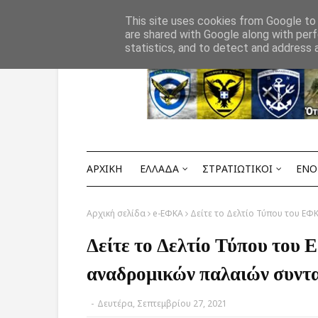
Αρχική
ΟΡΟΙ ΧΡΗΣΗΣ
ΕΠΙΚΟΙΝΩΝΙΑ
This site uses cookies from Google to d
are shared with Google along with perf
statistics, and to detect and address 
ΑΡΧΙΚΗ
ΕΛΛΑΔΑ
ΣΤΡΑΤΙΩΤΙΚΟΙ
ΕΝΟ
Αρχική σελίδα
e-ΕΦΚΑ
Δείτε το Δελτίο Τύπου του ΕΦ
Δείτε το Δελτίο Τύπου του
αναδρομικών παλαιών συντ
-
Δευτέρα, Σεπτεμβρίου 27, 2021