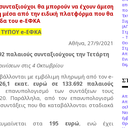
απ
συνταξιούχοι θα μπορούν να έχουν άμεση
πο
 μέσα από την ειδική πλατφόρμα που θα
Έκ
ίδα του e-ΕΦΚΑ
Συ
(Α
 ΤΥΠΟΥ
e
-ΕΦΚΑ
Στ
– 
Αθήνα, 27/9/2021
Θε
Στ
2 παλαιούς συνταξιούχους την Τετάρτη
Απ
Εν
Εκ
ινίσεων στις 4 Οκτωβρίου
άλλονται με εμβόλιμη πληρωμή από τον e-
Σ
26,1 εκατ. ευρώ σε 133.692 παλαιούς
επανυπολογισμό των συντάξεων τους
Απ
20. Παράλληλα, από τον επανυπολογισμό
Απ
 συντάξεις που θα καταβάλλονται σταδιακά
σελ
Νε
έμ
κυμαίνεται στα
195 ευρώ
, ενώ έχει
Θρ