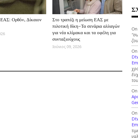
Σ
ΕΑΣ: Ορθόν, Δίκαιον
Στο τραπέζι η μείωση ΕΑΣ με
πιλοτική δίκη–Τα σενάρια αλλαγών
On
για νέα κλίμακα και τα οφέλη για
026
“σω
συνταξιούχους
ζου
Ιούνιος 09, 2026
On
Dt
Em
χρό
Ευ
το
On
Ap
Ge
On
Dt
Em
τιμ
γαλ