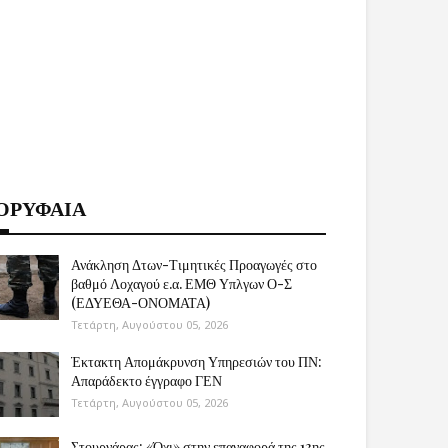
ΟΡΥΦΑΙΑ
Ανάκληση Δτων-Τιμητικές Προαγωγές στο
βαθμό Λοχαγού ε.α. ΕΜΘ Υπλγων Ο-Σ
(ΕΔΥΕΘΑ-ΟΝΟΜΑΤΑ)
Τετάρτη, Αυγούστου 05, 2026
Έκτακτη Απομάκρυνση Υπηρεσιών του ΠΝ:
Απαράδεκτο έγγραφο ΓΕΝ
Τετάρτη, Αυγούστου 05, 2026
Στουρνάρας: «Όχι» στην επαναφορά της 13ης