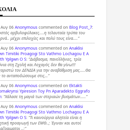
ΧΟΛΙΑ
 Αυγ 06
Anonymous
commented on
Blog Post_7
:
στός αρβυλοφύλακες....η τελαυταία τρύπα του
ρνά.. μέχρι επιλοχίες και πολύ τους είνα....”
 Αυγ 06
Anonymous
commented on
Anaklisi
wn Timitiki Proagogi Sto Vathmo Lochagou E A
th Yplgwn O S
:
“Διάβασμα, πανελλήνιες, τρία
νια στη Σχολή και Λοχαγός δεν θα γίνω!!!
χαριστώ τον ΔΕΝΔΙΑ για την αναβάθμιση μας…..Θα
υ το ανταποδώσουμε στις…”
 Αυγ 06
Anonymous
commented on
Ektakti
omakrynsi Ypiresion Toy Pn Aparadekto Eggrafo
n
:
“Χάλασε τη μαγιά των στεριαών βυσμάτων.....”
 Αυγ 06
Anonymous
commented on
Anaklisi
wn Timitiki Proagogi Sto Vathmo Lochagou E A
th Yplgwn O S
:
“Τι καινούργια αλητεία είναι η
ητική προαγωγή των ΕΜΘ..; Έγιναν και αυτοί
αζοαιματοι ..;”