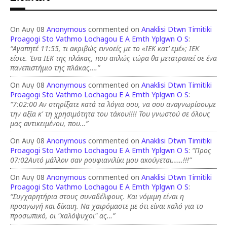
On Αυγ 08
Anonymous
commented on
Anaklisi Dtwn Timitiki
Proagogi Sto Vathmo Lochagou E A Emth Yplgwn O S
:
“Αγαπητέ 11:55, τι ακριβώς εννοείς με το «ΙΕΚ κατ’ εμέ»; ΙΕΚ
είστε. Ένα ΙΕΚ της πλάκας, που απλώς τώρα θα μετατραπεί σε ένα
πανεπιστήμιο της πλάκας.…”
On Αυγ 08
Anonymous
commented on
Anaklisi Dtwn Timitiki
Proagogi Sto Vathmo Lochagou E A Emth Yplgwn O S
:
“7:02:00 Αν στηρίξατε κατά τα λόγια σου, να σου αναγνωρίσουμε
την αξία κ' τη χρησιμότητα του τάκου!!!! Του γνωστού σε όλους
μας αντικειμένου, που…”
On Αυγ 08
Anonymous
commented on
Anaklisi Dtwn Timitiki
Proagogi Sto Vathmo Lochagou E A Emth Yplgwn O S
:
“Προς
07:02Αυτό μάλλον σαν ρουφιανιλίκι μου ακούγεται……!!!”
On Αυγ 08
Anonymous
commented on
Anaklisi Dtwn Timitiki
Proagogi Sto Vathmo Lochagou E A Emth Yplgwn O S
:
“Συγχαρητήρια στους συναδέλφους. Και νόμιμη είναι η
προαγωγή και δίκαιη. Να χαιρόμαστε με ότι είναι καλό για το
προσωπικό, οι "καλόψυχοι" ας…”