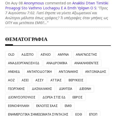
On Αυγ 08
Anonymous
commented on
Anaklisi Dtwn Timitiki
Proagogi Sto Vathmo Lochagou E A Emth Yplgwn O S
:
“Προς
7 Αυγούστου 7:02. Γιατί έπρεπε να γίνετε Αξιωματικοί και
Ανώτεροι μάλιστα όπως γράφεις? Τι υπέγραψες όταν μπήκες ως
ΟΠΥ και μετέπειτα ΕΜΘ?…”
ΘΕΜΑΤΟΓΡΑΦΙΑ
OLD
ΑΔΙΣΠΟ
ΑΙΓΑΙΟ
ΑΜΥΝΑ
ΑΝΑΓΝΩΣΤΗΣ
ΑΝΑΔΙΟΡΓΑΝΩΣΗ ΕΔ
ΑΝΑΔΡΟΜΙΚΑ
ΑΝΑΚΛΗΘΕΝΤΕΣ
ΑΝΕΑΕΔ
ΑΝΤΑΠΟΔΟΤΙΚΗ
ΑΝΤΩΝΑΚΗΣ
ΑΝΤΩΝΙΑΔΗΣ
ΑΟΖ
ΑΣΕΙ
ΑΣΣΥ
ΑΤΤΙΑΣ
ΒΕΡΥΚΙΟΣ
ΓΕΩΡΓΑΚΗΣ
ΔΑΣΚΑΛΑΚΗΣ
ΔΙΑΥΓΕΙΑ
ΔΙΕΘΝΗ
ΔΙΟΝΥΣΟΠΟΥΛΟΣ
ΔΩΡΕΑ ΣΤΙΣ ΕΔ
ΕΒΡΟΣ
ΕΘΝΟΦΥΛΑΚΗ
ΕΚΛΟΓΕΣ ΕΑΑΣ
ΕΜΘ
ΕΝΗΜΕΡΩΤΙΚΑ ΣΗΜΕΙΩΜΑΤΑ ΣΥΝΤΑΞΗΣ
ΕΟΘ
ΕΠΟΠ