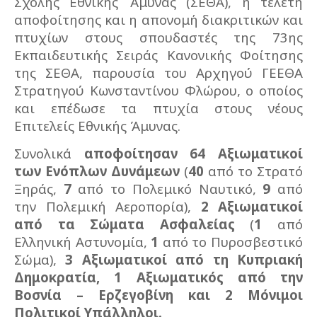
Σχολής Εθνικής Άμυνας (ΣΕΘΑ), η τελετή
αποφοίτησης και η απονομή διακριτικών και
πτυχίων στους σπουδαστές της 73ης
Εκπαιδευτικής Σειράς Κανονικής Φοίτησης
της ΣΕΘΑ, παρουσία του Αρχηγού ΓΕΕΘΑ
Στρατηγού Κωνσταντίνου Φλώρου, ο οποίος
και επέδωσε τα πτυχία στους νέους
Επιτελείς Εθνικής Άμυνας.
Συνολικά
αποφοίτησαν 64 Αξιωματικοί
των Ενόπλων Δυνάμεων
(
40
από το Στρατό
Ξηράς,
7
από το Πολεμικό Ναυτικό,
9
από
την Πολεμική Αεροπορία),
2 Αξιωματικοί
από τα Σώματα Ασφαλείας
(
1
από
Ελληνική Αστυνομία,
1
από το Πυροσβεστικό
Σώμα),
3 Αξιωματικοί από τη Κυπριακή
Δημοκρατία, 1 Αξιωματικός από την
Βοσνία – Ερζεγοβίνη και 2 Μόνιμοι
Πολιτικοί Υπάλληλοι.