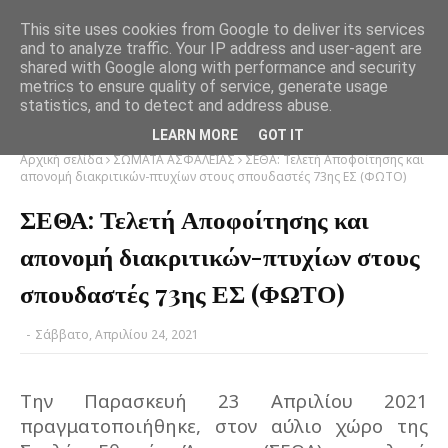
This site uses cookies from Google to deliver its services
and to analyze traffic. Your IP address and user-agent are
shared with Google along with performance and security
metrics to ensure quality of service, generate usage
statistics, and to detect and address abuse.
LEARN MORE
GOT IT
Αρχική σελίδα
ΣΩΜΑΤΑ ΑΣΦΑΛΕΙΑΣ
ΣΕΘΑ: Τελετή Αποφοίτησης και
απονομή διακριτικών-πτυχίων στους σπουδαστές 73ης ΕΣ (ΦΩΤΟ)
ΣΕΘΑ: Τελετή Αποφοίτησης και
απονομή διακριτικών-πτυχίων στους
σπουδαστές 73ης ΕΣ (ΦΩΤΟ)
-
Σάββατο, Απριλίου 24, 2021
Την Παρασκευή 23 Απριλίου 2021
πραγματοποιήθηκε, στον αύλιο χώρο της