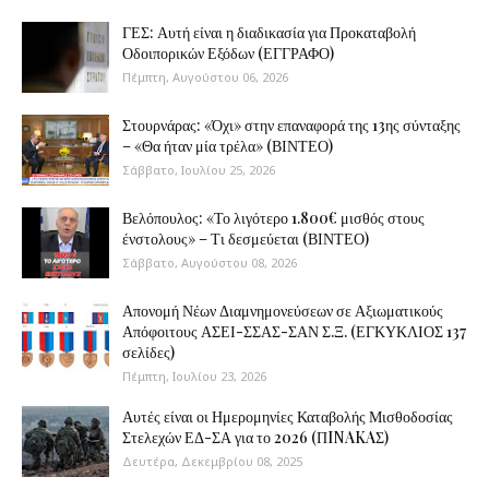
ΓΕΣ: Αυτή είναι η διαδικασία για Προκαταβολή
Οδοιπορικών Εξόδων (ΕΓΓΡΑΦΟ)
Πέμπτη, Αυγούστου 06, 2026
Στουρνάρας: «Όχι» στην επαναφορά της 13ης σύνταξης
– «Θα ήταν μία τρέλα» (ΒΙΝΤΕΟ)
Σάββατο, Ιουλίου 25, 2026
Βελόπουλος: «Το λιγότερο 1.800€ μισθός στους
ένστολους» – Τι δεσμεύεται (ΒΙΝΤΕΟ)
Σάββατο, Αυγούστου 08, 2026
Απονομή Νέων Διαμνημονεύσεων σε Αξιωματικούς
Απόφοιτους ΑΣΕΙ-ΣΣΑΣ-ΣΑΝ Σ.Ξ. (ΕΓΚΥΚΛΙΟΣ 137
σελίδες)
Πέμπτη, Ιουλίου 23, 2026
Αυτές είναι οι Ημερομηνίες Καταβολής Μισθοδοσίας
Στελεχών ΕΔ-ΣΑ για το 2026 (ΠINAKAΣ)
Δευτέρα, Δεκεμβρίου 08, 2025