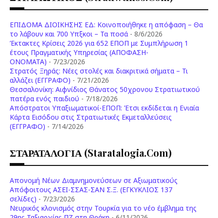
ΕΠΙΔΟΜΑ ΔΙΟΙΚΗΣΗΣ ΕΔ: Κοινοποιήθηκε η απόφαση – Θα
το λάβουν και 700 Υπξκοι – Τα ποσά
- 8/6/2026
Έκτακτες Κρίσεις 2026 για 652 ΕΠΟΠ με Συμπλήρωση 1
έτους Πραγματικής Υπηρεσίας (ΑΠΟΦΑΣΗ-
ONOMATA)
- 7/23/2026
Στρατός Ξηράς: Νέες στολές και διακριτικά σήματα – Τι
αλλάζει (ΕΓΓΡΑΦΟ)
- 7/21/2026
Θεσσαλονίκη: Αιφνίδιος Θάνατος 50χρονου Στρατιωτικού
πατέρα ενός παιδιού
- 7/18/2026
Απόστρατοι Υπαξιωματικοί-ΕΠΟΠ: Έτσι εκδίδεται η Ενιαία
Κάρτα Εισόδου στις Στρατιωτικές Εκμεταλλεύσεις
(ΕΓΓΡΑΦΟ)
- 7/14/2026
ΣΤΑΡΑΤΑΛΟΓΙΑ (staratalogia.com)
Απονομή Νέων Διαμνημονεύσεων σε Αξιωματικούς
Απόφοιτους ΑΣΕΙ-ΣΣΑΣ-ΣΑΝ Σ.Ξ. (ΕΓΚΥΚΛΙΟΣ 137
σελίδες)
- 7/23/2026
Νευρικός κλονισμός στην Τουρκία για το νέο έμβλημα της
29ης Ταξιαρχίας ΠΖ στη Θράκη
- 6/11/2026