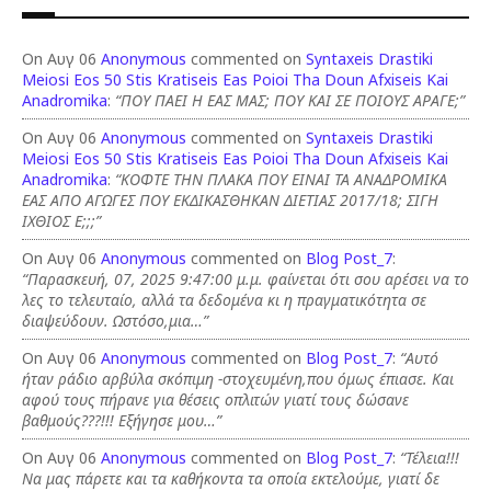
On Αυγ 06
Anonymous
commented on
Syntaxeis Drastiki
Meiosi Eos 50 Stis Kratiseis Eas Poioi Tha Doun Afxiseis Kai
Anadromika
:
“ΠΟΥ ΠΑΕΙ Η ΕΑΣ ΜΑΣ; ΠΟΥ ΚΑΙ ΣΕ ΠΟΙΟΥΣ ΑΡΑΓΕ;”
On Αυγ 06
Anonymous
commented on
Syntaxeis Drastiki
Meiosi Eos 50 Stis Kratiseis Eas Poioi Tha Doun Afxiseis Kai
Anadromika
:
“ΚΟΦΤΕ ΤΗΝ ΠΛΑΚΑ ΠΟΥ ΕΙΝΑΙ ΤΑ ΑΝΑΔΡΟΜΙΚΑ
ΕΑΣ ΑΠΟ ΑΓΩΓΕΣ ΠΟΥ ΕΚΔΙΚΑΣΘΗΚΑΝ ΔΙΕΤΙΑΣ 2017/18; ΣΙΓΗ
ΙΧΘΙΟΣ Ε;;;”
On Αυγ 06
Anonymous
commented on
Blog Post_7
:
“Παρασκευή, 07, 2025 9:47:00 μ.μ. φαίνεται ότι σου αρέσει να το
λες το τελευταίο, αλλά τα δεδομένα κι η πραγματικότητα σε
διαψεύδουν. Ωστόσο,μια…”
On Αυγ 06
Anonymous
commented on
Blog Post_7
:
“Αυτό
ήταν ράδιο αρβύλα σκόπιμη -στοχευμένη,που όμως έπιασε. Και
αφού τους πήρανε για θέσεις οπλιτών γιατί τους δώσανε
βαθμούς???!!! Εξήγησε μου…”
On Αυγ 06
Anonymous
commented on
Blog Post_7
:
“Τέλεια!!!
Να μας πάρετε και τα καθήκοντα τα οποία εκτελούμε, γιατί δε