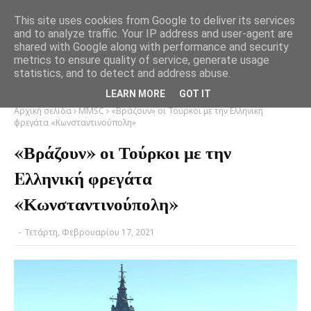
This site uses cookies from Google to deliver its services
and to analyze traffic. Your IP address and user-agent are
shared with Google along with performance and security
metrics to ensure quality of service, generate usage
statistics, and to detect and address abuse.
LEARN MORE
GOT IT
Αρχική σελίδα
MMSC
«Βράζουν» οι Τούρκοι με την Eλληνική
φρεγάτα «Κωνσταντινούπολη»
«Βράζουν» οι Τούρκοι με την
Eλληνική φρεγάτα
«Κωνσταντινούπολη»
-
Τετάρτη, Φεβρουαρίου 17, 2021