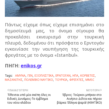
Πάντως είχαμε όπως είχαμε επισημάνει στο
δημοσίευμά μας, το όνομα σίγουρα θα
προκαλέσει εκνευρισμό στην τουρκική
πλευρά, δεδομένου ότι πρόσφατα ο Ερντογάν
εγκαινίασε την ναυπήγηση της τουρκικής
φρεγάτας με το όνομα «Istanbul».
ΠΗΓΗ:
enikos.gr
Tags:
ΑΜΥΝΑ
ΓΕΝ
ΕΞΟΠΛΙΣΤΙΚΑ
ΕΡΝΤΟΓΑΝ
ΗΠΑ
ΚΟΡΒΕΤΕΣ
ΜΑΖΑΝΙΤΗΣ
ΠΟΛΕΜΙΚΟ ΝΑΥΤΙΚΟ
ΤΟΥΡΚΙΑ
ΦΡΕΓΑΤΕΣ
MMSC
ΠΑΛΑΙΌΤΕΡΗ
ΝΕΌΤΕΡΗ
Τίθενται υπό μία σκέπη όλες οι
Έβρος: Τούρκοι μπήκαν στο
Ειδικές Δυνάμεις-Το έμβλημα
Αινήσιο Δέλτα και πήραν
του νέου κλάδου
βάρκα Έλληνα ψαρά! (ΗΧΗΤΙΚΟ)