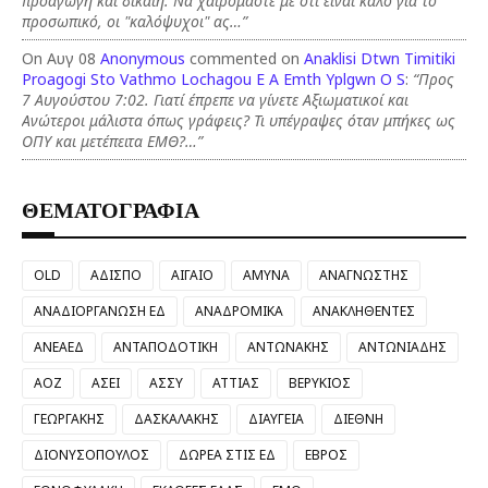
προαγωγή και δίκαιη. Να χαιρόμαστε με ότι είναι καλό για το
προσωπικό, οι "καλόψυχοι" ας…”
On Αυγ 08
Anonymous
commented on
Anaklisi Dtwn Timitiki
Proagogi Sto Vathmo Lochagou E A Emth Yplgwn O S
:
“Προς
7 Αυγούστου 7:02. Γιατί έπρεπε να γίνετε Αξιωματικοί και
Ανώτεροι μάλιστα όπως γράφεις? Τι υπέγραψες όταν μπήκες ως
ΟΠΥ και μετέπειτα ΕΜΘ?…”
ΘΕΜΑΤΟΓΡΑΦΙΑ
OLD
ΑΔΙΣΠΟ
ΑΙΓΑΙΟ
ΑΜΥΝΑ
ΑΝΑΓΝΩΣΤΗΣ
ΑΝΑΔΙΟΡΓΑΝΩΣΗ ΕΔ
ΑΝΑΔΡΟΜΙΚΑ
ΑΝΑΚΛΗΘΕΝΤΕΣ
ΑΝΕΑΕΔ
ΑΝΤΑΠΟΔΟΤΙΚΗ
ΑΝΤΩΝΑΚΗΣ
ΑΝΤΩΝΙΑΔΗΣ
ΑΟΖ
ΑΣΕΙ
ΑΣΣΥ
ΑΤΤΙΑΣ
ΒΕΡΥΚΙΟΣ
ΓΕΩΡΓΑΚΗΣ
ΔΑΣΚΑΛΑΚΗΣ
ΔΙΑΥΓΕΙΑ
ΔΙΕΘΝΗ
ΔΙΟΝΥΣΟΠΟΥΛΟΣ
ΔΩΡΕΑ ΣΤΙΣ ΕΔ
ΕΒΡΟΣ