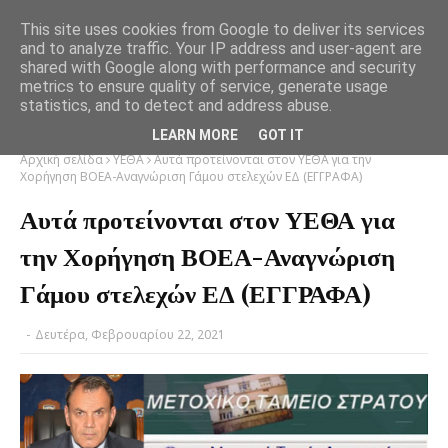
This site uses cookies from Google to deliver its services
and to analyze traffic. Your IP address and user-agent are
shared with Google along with performance and security
metrics to ensure quality of service, generate usage
statistics, and to detect and address abuse.
LEARN MORE
GOT IT
Αρχική σελίδα
ΥΕΘΑ
Αυτά προτείνονται στον ΥΕΘΑ για την
Χορήγηση ΒΟΕΑ-Αναγνώριση Γάμου στελεχών ΕΔ (ΕΓΓΡΑΦΑ)
Αυτά προτείνονται στον ΥΕΘΑ για
την Χορήγηση ΒΟΕΑ-Αναγνώριση
Γάμου στελεχών ΕΔ (ΕΓΓΡΑΦΑ)
-
Δευτέρα, Φεβρουαρίου 22, 2021