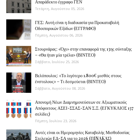
Απαράδεκτο έγγραφο ΓΕΝ
Τετάρτη, Αυγούστου 05, 2026
ΓΕΣ: Αυτή είναι η διαδικασία για Προκαταβολή
Οδοιπορικών Εξόδων (ΕΓΓΡΑΦΟ)
Πέμπτη, Αυγούστου 06, 2026
Στουρνάρας: «Όχι» στην επαναφορά της 13ης σύνταξης
– «Θα ήταν μία τρέλα» (ΒΙΝΤΕΟ)
Σάββατο, Ιουλίου 25, 2026
Βελόπουλος: «Το λιγότερο 1.800€ μισθός στους
ένστολους» – Τι δεσμεύεται (ΒΙΝΤΕΟ)
Σάββατο, Αυγούστου 08, 2026
Απονομή Νέων Διαμνημονεύσεων σε Αξιωματικούς
Απόφοιτους ΑΣΕΙ-ΣΣΑΣ-ΣΑΝ Σ.Ξ. (ΕΓΚΥΚΛΙΟΣ 137
σελίδες)
Πέμπτη, Ιουλίου 23, 2026
Αυτές είναι οι Ημερομηνίες Καταβολής Μισθοδοσίας
Στελεχών ΕΔ-ΣΑ για το 2026 (ΠINAKAΣ)