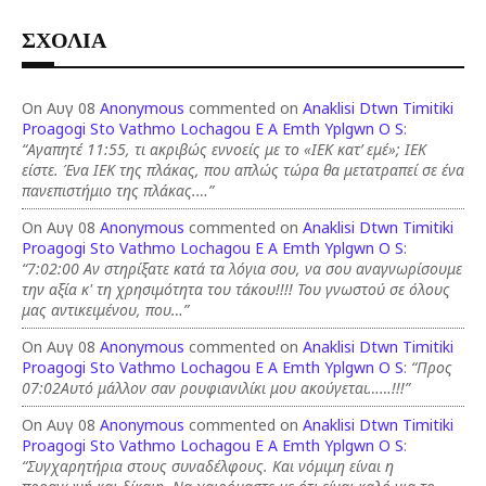
ΣΧΟΛΙΑ
On Αυγ 08
Anonymous
commented on
Anaklisi Dtwn Timitiki
Proagogi Sto Vathmo Lochagou E A Emth Yplgwn O S
:
“Αγαπητέ 11:55, τι ακριβώς εννοείς με το «ΙΕΚ κατ’ εμέ»; ΙΕΚ
είστε. Ένα ΙΕΚ της πλάκας, που απλώς τώρα θα μετατραπεί σε ένα
πανεπιστήμιο της πλάκας.…”
On Αυγ 08
Anonymous
commented on
Anaklisi Dtwn Timitiki
Proagogi Sto Vathmo Lochagou E A Emth Yplgwn O S
:
“7:02:00 Αν στηρίξατε κατά τα λόγια σου, να σου αναγνωρίσουμε
την αξία κ' τη χρησιμότητα του τάκου!!!! Του γνωστού σε όλους
μας αντικειμένου, που…”
On Αυγ 08
Anonymous
commented on
Anaklisi Dtwn Timitiki
Proagogi Sto Vathmo Lochagou E A Emth Yplgwn O S
:
“Προς
07:02Αυτό μάλλον σαν ρουφιανιλίκι μου ακούγεται……!!!”
On Αυγ 08
Anonymous
commented on
Anaklisi Dtwn Timitiki
Proagogi Sto Vathmo Lochagou E A Emth Yplgwn O S
:
“Συγχαρητήρια στους συναδέλφους. Και νόμιμη είναι η