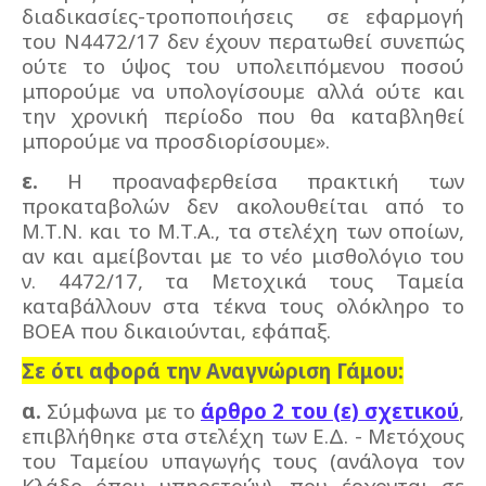
διαδικασίες-τροποποιήσεις
σε εφαρμογή
του Ν4472/17 δεν έχουν περατωθεί συνεπώς
ούτε το ύψος του υπολειπόμενου ποσού
μπορούμε να υπολογίσουμε αλλά ούτε και
την χρονική περίοδο που θα καταβληθεί
μπορούμε να προσδιορίσουμε».
ε.
Η προαναφερθείσα πρακτική των
προκαταβολών δεν ακολουθείται από το
Μ.Τ.Ν. και το Μ.Τ.Α., τα στελέχη των οποίων,
αν και αμείβονται με το νέο μισθολόγιο του
ν. 4472/17, τα Μετοχικά τους Ταμεία
καταβάλλουν στα τέκνα τους ολόκληρο το
ΒΟΕΑ που δικαιούνται, εφάπαξ.
Σε ότι αφορά την Αναγνώριση Γάμου:
α.
Σύμφωνα με το
άρθρο 2 του (ε) σχετικού
,
επιβλήθηκε στα στελέχη των Ε.Δ. - Μετόχους
του Ταμείου υπαγωγής τους (ανάλογα τον
Κλάδο όπου υπηρετούν), που έρχονται σε