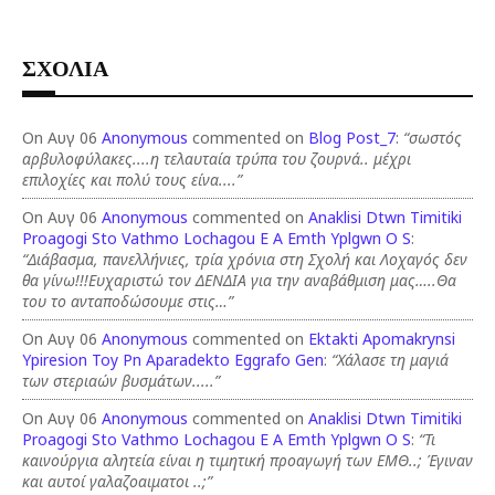
ΣΧΟΛΙΑ
On Αυγ 06
Anonymous
commented on
Blog Post_7
:
“σωστός
αρβυλοφύλακες....η τελαυταία τρύπα του ζουρνά.. μέχρι
επιλοχίες και πολύ τους είνα....”
On Αυγ 06
Anonymous
commented on
Anaklisi Dtwn Timitiki
Proagogi Sto Vathmo Lochagou E A Emth Yplgwn O S
:
“Διάβασμα, πανελλήνιες, τρία χρόνια στη Σχολή και Λοχαγός δεν
θα γίνω!!!Ευχαριστώ τον ΔΕΝΔΙΑ για την αναβάθμιση μας…..Θα
του το ανταποδώσουμε στις…”
On Αυγ 06
Anonymous
commented on
Ektakti Apomakrynsi
Ypiresion Toy Pn Aparadekto Eggrafo Gen
:
“Χάλασε τη μαγιά
των στεριαών βυσμάτων.....”
On Αυγ 06
Anonymous
commented on
Anaklisi Dtwn Timitiki
Proagogi Sto Vathmo Lochagou E A Emth Yplgwn O S
:
“Τι
καινούργια αλητεία είναι η τιμητική προαγωγή των ΕΜΘ..; Έγιναν
και αυτοί γαλαζοαιματοι ..;”