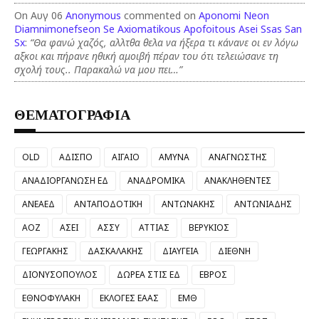
On Αυγ 06
Anonymous
commented on
Aponomi Neon
Diamnimonefseon Se Axiomatikous Apofoitous Asei Ssas San
Sx
:
“Θα φανώ χαζός, αλλτθα θελα να ήξερα τι κάνανε οι εν λόγω
αξκοι και πήρανε ηθική αμοιβή πέραν του ότι τελειώσανε τη
σχολή τους.. Παρακαλώ να μου πει…”
ΘΕΜΑΤΟΓΡΑΦΙΑ
OLD
ΑΔΙΣΠΟ
ΑΙΓΑΙΟ
ΑΜΥΝΑ
ΑΝΑΓΝΩΣΤΗΣ
ΑΝΑΔΙΟΡΓΑΝΩΣΗ ΕΔ
ΑΝΑΔΡΟΜΙΚΑ
ΑΝΑΚΛΗΘΕΝΤΕΣ
ΑΝΕΑΕΔ
ΑΝΤΑΠΟΔΟΤΙΚΗ
ΑΝΤΩΝΑΚΗΣ
ΑΝΤΩΝΙΑΔΗΣ
ΑΟΖ
ΑΣΕΙ
ΑΣΣΥ
ΑΤΤΙΑΣ
ΒΕΡΥΚΙΟΣ
ΓΕΩΡΓΑΚΗΣ
ΔΑΣΚΑΛΑΚΗΣ
ΔΙΑΥΓΕΙΑ
ΔΙΕΘΝΗ
ΔΙΟΝΥΣΟΠΟΥΛΟΣ
ΔΩΡΕΑ ΣΤΙΣ ΕΔ
ΕΒΡΟΣ
ΕΘΝΟΦΥΛΑΚΗ
ΕΚΛΟΓΕΣ ΕΑΑΣ
ΕΜΘ