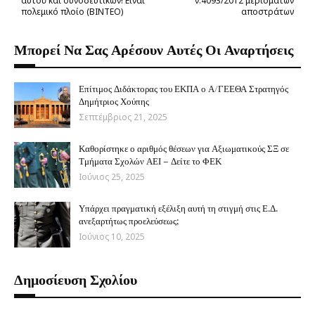
αυτού και συνοδευτικών! Είναι
ν.4093/2012 μερισμάτων
πολεμικό πλοίο (ΒΙΝΤΕΟ)
αποστράτων
Μπορεί Να Σας Αρέσουν Αυτές Οι Αναρτήσεις
Επίτιμος Διδάκτορας του ΕΚΠΑ ο Α/ΓΕΕΘΑ Στρατηγός
Δημήτριος Χούπης
Σεπτέμβριος 21, 2025
Καθορίστηκε ο αριθμός θέσεων για Αξιωματικούς ΣΞ σε
Τμήματα Σχολών ΑΕΙ – Δείτε το ΦΕΚ
Ιούνιος 25, 2025
Υπάρχει πραγματική εξέλιξη αυτή τη στιγμή στις Ε.Δ.
ανεξαρτήτως προελεύσεως;
Ιούνιος 10, 2025
Δημοσίευση Σχολίου