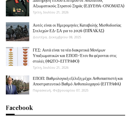
Διατήρηση τίτλου Επιτίμου σε Ανώτατους
Αξιωματικούς Στρατού Ξηράς (ΕΔΥΕΘΑ-ΟΝΟΜΑΤΑ)
Τρίτη, Ιουλίου 21, 2026
Αυτές είναι οι Ημερομηνίες Καταβολής Μισθοδοσίας
Στελεχών ΕΔ-ΣΑ για το 2026 (ΠINAKAΣ)
Δευτέρα, Δεκεμβρίου 08, 2025
ΓΕΣ: Αυτά είναι τα νέα διακριτικά Μονίμων
Υπαξιωματικών και ΕΠΟΠ–Έτσι θα φέρονται στις
στολές (ΦΩΤΟ-ΕΓΓΡΑΦΟ)
Τρίτη, Ιουλίου 21, 2026
ΕΠΟΠ: Βαθμολογική εξέλιξη μέχρι Ανθυπασπιστή και
Αποστρατευτικό Βαθμό Ανθυπολοχαγού (ΕΓΓΡΑΦΑ)
Παρασκευή, Φεβρουαρίου 07, 2025
Facebook