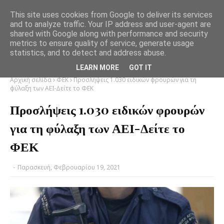
This site uses cookies from Google to deliver its services
and to analyze traffic. Your IP address and user-agent are
shared with Google along with performance and security
metrics to ensure quality of service, generate usage
statistics, and to detect and address abuse.
LEARN MORE
GOT IT
Αρχική σελίδα
ΦΕΚ
Προσλήψεις 1.030 ειδικών φρουρών για τη
φύλαξη των ΑΕΙ-Δείτε το ΦΕΚ
Προσλήψεις 1.030 ειδικών φρουρών
για τη φύλαξη των ΑΕΙ-Δείτε το
ΦΕΚ
-
Παρασκευή, Φεβρουαρίου 19, 2021