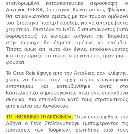
επανδρωμένα κατασκοπευτικά αεροσκάφη, ο
Αρχηγός ΓΕΕΘΑ, Στρατηγός Κωνσταντίνος Φλώρος,
θα επικοινωνούσε αμέσως με τον τούρκο ομόλογό
του, Στρατηγό Γιασάρ Γκιουλέρ, για να αποτρέψει τα
χειρότερα. Επιπλέον το ΝΑΤΟ διαπιστώνοντας (από
δορυφόρους) τις έκνομες κινήσεις της Τουρκίας
στην περιοχή θα έπρεπε αμέσως να επέμβει.
Τίποτα όμως απ' αυτά δεν έγινε, υποδεικνύοντας
και στην πράξη ότι αυτός ο μηχανισμός ήταν μια...
φούσκα.
Το Oruc Reis έφυγε από την Αττάλεια σαν κλέφτης,
χωρίς να δώσει στην αρχή στίγμα γεωγραφικού
εντοπισμού και κατευθύνθηκε κοντά στο
Καστελλόριζο δημιουργώντας πάλι ένα επικίνδυνο
σκηνικό, πιο επικίνδυνο κατά τους στρατιωτικούς
από εκείνο του Αυγούστου.
ΤΟ «ΚΟΚΚΙΝΟ ΤΗΛΕΦΩΝΟ».
Όταν επισκέφθηκε την
Αθήνα ο Γενς Στόλτενμπεργκ (μεταφέροντας τις
προτάσεις των Τούρκων), ρωτήθηκε από τους