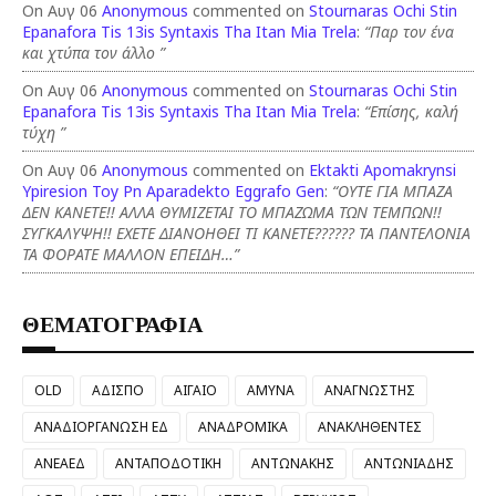
On Αυγ 06
Anonymous
commented on
Stournaras Ochi Stin
Epanafora Tis 13is Syntaxis Tha Itan Mia Trela
:
“Παρ τον ένα
και χτύπα τον άλλο ”
On Αυγ 06
Anonymous
commented on
Stournaras Ochi Stin
Epanafora Tis 13is Syntaxis Tha Itan Mia Trela
:
“Επίσης, καλή
τύχη ”
On Αυγ 06
Anonymous
commented on
Ektakti Apomakrynsi
Ypiresion Toy Pn Aparadekto Eggrafo Gen
:
“ΟΥΤΕ ΓΙΑ ΜΠΑΖΑ
ΔΕΝ ΚΑΝΕΤΕ!! ΑΛΛΑ ΘΥΜΙΖΕΤΑΙ ΤΟ ΜΠΑΖΩΜΑ ΤΩΝ ΤΕΜΠΩΝ!!
ΣΥΓΚΑΛΥΨΗ!! ΕΧΕΤΕ ΔΙΑΝΟΗΘΕΙ ΤΙ ΚΑΝΕΤΕ?????? ΤΑ ΠΑΝΤΕΛΟΝΙΑ
ΤΑ ΦΟΡΑΤΕ ΜΑΛΛΟΝ ΕΠΕΙΔΗ…”
ΘΕΜΑΤΟΓΡΑΦΙΑ
OLD
ΑΔΙΣΠΟ
ΑΙΓΑΙΟ
ΑΜΥΝΑ
ΑΝΑΓΝΩΣΤΗΣ
ΑΝΑΔΙΟΡΓΑΝΩΣΗ ΕΔ
ΑΝΑΔΡΟΜΙΚΑ
ΑΝΑΚΛΗΘΕΝΤΕΣ
ΑΝΕΑΕΔ
ΑΝΤΑΠΟΔΟΤΙΚΗ
ΑΝΤΩΝΑΚΗΣ
ΑΝΤΩΝΙΑΔΗΣ