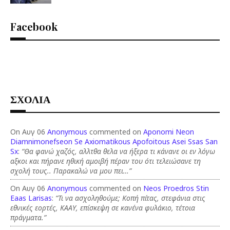
Facebook
ΣΧΟΛΙΑ
On Αυγ 06
Anonymous
commented on
Aponomi Neon
Diamnimonefseon Se Axiomatikous Apofoitous Asei Ssas San
Sx
:
“Θα φανώ χαζός, αλλτθα θελα να ήξερα τι κάνανε οι εν λόγω
αξκοι και πήρανε ηθική αμοιβή πέραν του ότι τελειώσανε τη
σχολή τους.. Παρακαλώ να μου πει…”
On Αυγ 06
Anonymous
commented on
Neos Proedros Stin
Eaas Larisas
:
“Τι να ασχοληθούμε; Κοπή πίτας, στεφάνια στις
εθνικές εορτές, ΚΑΑΥ, επίσκεψη σε κανένα φυλάκιο, τέτοια
πράγματα.”