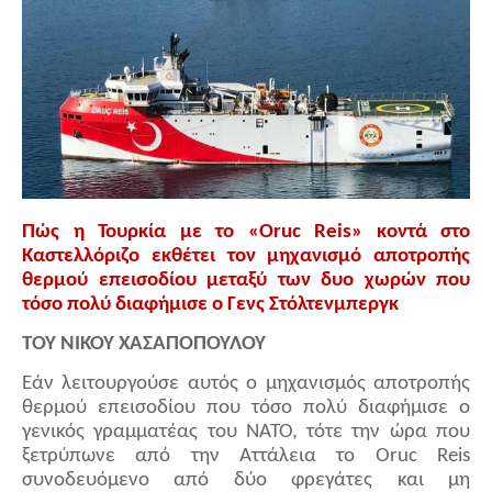
Πώς η Τουρκία με το «Oruc Reis» κοντά στο
Καστελλόριζο εκθέτει τον μηχανισμό αποτροπής
θερμού επεισοδίου μεταξύ των δυο χωρών που
τόσο πολύ διαφήμισε ο Γενς Στόλτενμπεργκ
ΤΟΥ ΝΙΚΟΥ ΧΑΣΑΠΟΠΟΥΛΟΥ
Εάν λειτουργούσε αυτός ο μηχανισμός αποτροπής
θερμού επεισοδίου που τόσο πολύ διαφήμισε ο
γενικός γραμματέας του ΝΑΤΟ, τότε την ώρα που
ξετρύπωνε από την Αττάλεια το Oruc Reis
συνοδευόμενο από δύο φρεγάτες και μη