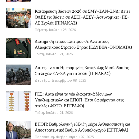
Κατάρρευση βάσεων 2026 σε ΣΜΥ-ΣΑΝ-ΣΝΔ: Δείτε
ΟΛΕΣ τις βάσεις σε ΑΣΕΙ-ΑΣΣΥ-Αστυνομικές-ΠΣ-
ΛΣ Σχολές (ΠΙΝΑΚΑΣ)
Πέμπτη, Ιουλίου 23, 2026
Διατήρηση τίτλου Επιτίμου σε Ανώτατους
Αξιωματικούς Στρατού Ξηράς (ΕΔΥΕΘΑ-ΟΝΟΜΑΤΑ)
Τρίτη, Ιουλίου 21, 2026
Αυτές είναι οι Ημερομηνίες Καταβολής Μισθοδοσίας
Στελεχών ΕΔ-ΣΑ για το 2026 (ΠINAKAΣ)
Δευτέρα, Δεκεμβρίου 08, 2025
ΓΕΣ: Αυτά είναι τα νέα διακριτικά Μονίμων
Υπαξιωματικών και ΕΠΟΠ–Έτσι θα φέρονται στις
στολές (ΦΩΤΟ-ΕΓΓΡΑΦΟ)
Τρίτη, Ιουλίου 21, 2026
ΕΠΟΠ: Βαθμολογική εξέλιξη μέχρι Ανθυπασπιστή και
Αποστρατευτικό Βαθμό Ανθυπολοχαγού (ΕΓΓΡΑΦΑ)
Παρασκευή, Φεβρουαρίου 07, 2025