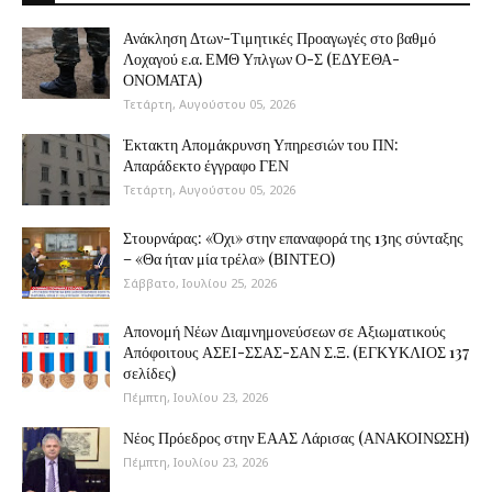
Ανάκληση Δτων-Τιμητικές Προαγωγές στο βαθμό
Λοχαγού ε.α. ΕΜΘ Υπλγων Ο-Σ (ΕΔΥΕΘΑ-
ΟΝΟΜΑΤΑ)
Τετάρτη, Αυγούστου 05, 2026
Έκτακτη Απομάκρυνση Υπηρεσιών του ΠΝ:
Απαράδεκτο έγγραφο ΓΕΝ
Τετάρτη, Αυγούστου 05, 2026
Στουρνάρας: «Όχι» στην επαναφορά της 13ης σύνταξης
– «Θα ήταν μία τρέλα» (ΒΙΝΤΕΟ)
Σάββατο, Ιουλίου 25, 2026
Απονομή Νέων Διαμνημονεύσεων σε Αξιωματικούς
Απόφοιτους ΑΣΕΙ-ΣΣΑΣ-ΣΑΝ Σ.Ξ. (ΕΓΚΥΚΛΙΟΣ 137
σελίδες)
Πέμπτη, Ιουλίου 23, 2026
Νέος Πρόεδρος στην ΕΑΑΣ Λάρισας (ΑΝΑΚΟΙΝΩΣΗ)
Πέμπτη, Ιουλίου 23, 2026