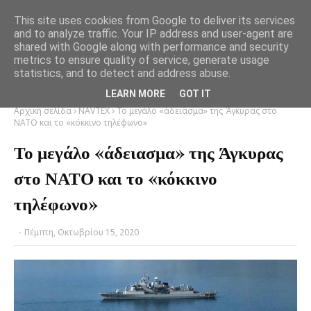
This site uses cookies from Google to deliver its services
and to analyze traffic. Your IP address and user-agent are
shared with Google along with performance and security
metrics to ensure quality of service, generate usage
statistics, and to detect and address abuse.
LEARN MORE
GOT IT
Αρχική σελίδα
NAVTEX
Το μεγάλο «άδειασμα» της Άγκυρας στο
ΝΑΤΟ και το «κόκκινο τηλέφωνο»
Το μεγάλο «άδειασμα» της Άγκυρας
στο ΝΑΤΟ και το «κόκκινο
τηλέφωνο»
-
Πέμπτη, Οκτωβρίου 15, 2020