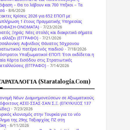
όφαση – Θα το λάβουν και 700 Υπξκοι – Τα
σά
- 8/6/2026
τακτες Κρίσεις 2026 για 652 ΕΠΟΠ με
μπλήρωση 1 έτους Πραγματικής Υπηρεσίας
ΠΟΦΑΣΗ-ONOMATA)
- 7/23/2026
ρατός Ξηράς: Νέες στολές και διακριτικά σήματα
Τι αλλάζει (ΕΓΓΡΑΦΟ)
- 7/21/2026
σσαλονίκη: Αιφνίδιος Θάνατος 50χρονου
ρατιωτικού πατέρα ενός παιδιού
- 7/18/2026
όστρατοι Υπαξιωματικοί-ΕΠΟΠ: Έτσι εκδίδεται η
ιαία Κάρτα Εισόδου στις Στρατιωτικές
μεταλλεύσεις (ΕΓΓΡΑΦΟ)
- 7/14/2026
ΤΑΡΑΤΑΛΟΓΙΑ (staratalogia.com)
ονομή Νέων Διαμνημονεύσεων σε Αξιωματικούς
όφοιτους ΑΣΕΙ-ΣΣΑΣ-ΣΑΝ Σ.Ξ. (ΕΓΚΥΚΛΙΟΣ 137
ίδες)
- 7/23/2026
υρικός κλονισμός στην Τουρκία για το νέο
βλημα της 29ης Ταξιαρχίας ΠΖ στη
άκη
- 6/11/2026