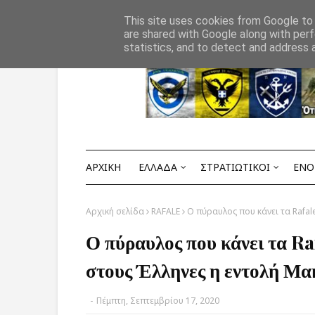
Αρχική
ΟΡΟΙ ΧΡΗΣΗΣ
ΕΠΙΚΟΙΝΩΝΙΑ
This site uses cookies from Google to d
are shared with Google along with perf
statistics, and to detect and address 
ΑΡΧΙΚΗ
ΕΛΛΑΔΑ
ΣΤΡΑΤΙΩΤΙΚΟΙ
ΕΝΟ
Αρχική σελίδα
RAFALE
Ο πύραυλος που κάνει τα Rafal
Ο πύραυλος που κάνει τα Ra
στους Έλληνες η εντολή Μα
-
Πέμπτη, Σεπτεμβρίου 17, 2020