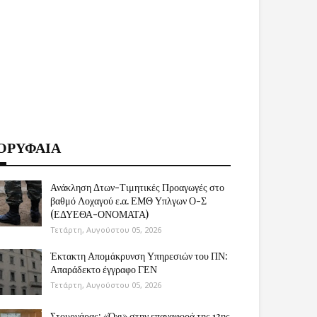
ΟΡΥΦΑΙΑ
Ανάκληση Δτων-Τιμητικές Προαγωγές στο
βαθμό Λοχαγού ε.α. ΕΜΘ Υπλγων Ο-Σ
(ΕΔΥΕΘΑ-ΟΝΟΜΑΤΑ)
Τετάρτη, Αυγούστου 05, 2026
Έκτακτη Απομάκρυνση Υπηρεσιών του ΠΝ:
Απαράδεκτο έγγραφο ΓΕΝ
Τετάρτη, Αυγούστου 05, 2026
Στουρνάρας: «Όχι» στην επαναφορά της 13ης