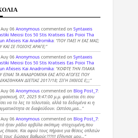
ΧΟΛΙΑ
 Αυγ 06
Anonymous
commented on
Syntaxeis
stiki Meiosi Eos 50 Stis Kratiseis Eas Poioi Tha
un Afxiseis Kai Anadromika
:
“ΠΟΥ ΠΑΕΙ Η ΕΑΣ ΜΑΣ;
Υ ΚΑΙ ΣΕ ΠΟΙΟΥΣ ΑΡΑΓΕ;”
 Αυγ 06
Anonymous
commented on
Syntaxeis
stiki Meiosi Eos 50 Stis Kratiseis Eas Poioi Tha
un Afxiseis Kai Anadromika
:
“ΚΟΦΤΕ ΤΗΝ ΠΛΑΚΑ
Υ ΕΙΝΑΙ ΤΑ ΑΝΑΔΡΟΜΙΚΑ ΕΑΣ ΑΠΟ ΑΓΩΓΕΣ ΠΟΥ
ΙΚΑΣΘΗΚΑΝ ΔΙΕΤΙΑΣ 2017/18; ΣΙΓΗ ΙΧΘΙΟΣ Ε;;;”
 Αυγ 06
Anonymous
commented on
Blog Post_7
:
ρασκευή, 07, 2025 9:47:00 μ.μ. φαίνεται ότι σου
σει να το λες το τελευταίο, αλλά τα δεδομένα κι η
αγματικότητα σε διαψεύδουν. Ωστόσο,μια…”
 Αυγ 06
Anonymous
commented on
Blog Post_7
:
τό ήταν ράδιο αρβύλα σκόπιμη -στοχευμένη,που
ς έπιασε. Και αφού τους πήρανε για θέσεις οπλιτών
τί τους δώσανε βαθμούς???!!! Εξήγησε μου…”