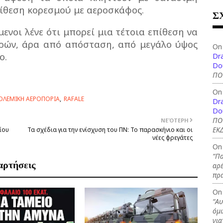
πίθεση κορεσμού με αεροσκάφος.
Σ
νοι λένε ότι μπορεί μια τέτοια επίθεση να
οιρών, άρα από απόσταση, από μεγάλο ύψος
On
ο.
Dra
Do
ΠΟ
On
ΟΛΕΜΙΚΗ ΑΕΡΟΠΟΡΙΑ
RAFALE
Dra
Do
ΠΟ
ΝΕΌΤΕΡΗ
ΕΚΔ
ίου
Τα σχέδια για την ενίσχυση του ΠΝ: Το παρασκήνιο και οι
νέες φρεγάτες
On
“Πα
αρτήσεις
αρέ
πρ
On
“Αυ
όμω
για