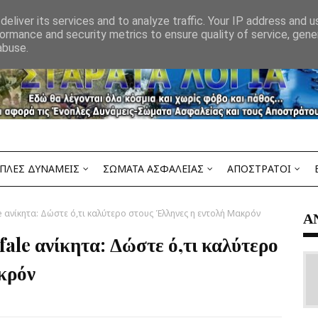
eliver its services and to analyze traffic. Your IP address and 
ormance and security metrics to ensure quality of service, gen
abuse.
ΠΛΕΣ ΔΥΝΑΜΕΙΣ
ΣΩΜΑΤΑ ΑΣΦΑΛΕΙΑΣ
ΑΠΟΣΤΡΑΤΟΙ
e ανίκητα: Δώστε ό,τι καλύτερο στους Έλληνες η εντολή Μακρόν
Α
fale ανίκητα: Δώστε ό,τι καλύτερο
κρόν