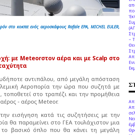
απ
πο
Έκ
Συ
κρόν στο κοκπιτ ενός αεροσκάφους Rafale EPA, MICHEL EULER,
(Α
Στ
– 
Θε
Στ
Απ
οχή: με Meteorστον αέρα και με Scalp στο
Εν
 ταχύτητα
Εκ
ουδήποτε αντιπάλου, από μεγάλη απόσταση
Σ
ολεμική Αεροπορία την ώρα που συζητά με
e, τοποθετεί στο τραπέζι και την προμήθεια
έρος - αέρος Meteor.
Απ
Απ
σελ
 την εισήγηση κατά τις συζητήσεις με την
Νε
οία θα παραμείνει στο ΓΕΑ τουλάχιστον μια
έμ
ι το βασικό όπλο που θα κάνει τη μεγάλη
Θρ