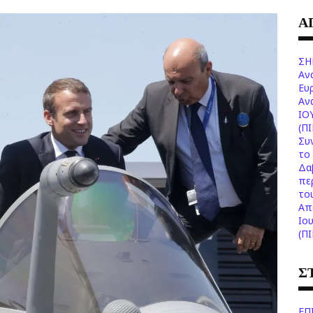
Α
ΣΗ
Αν
Ευ
Aν
ΙΟ
(Π
Συ
το 
Δα
πε
το
Aπ
Ιο
(Π
Σ
ΕΠ