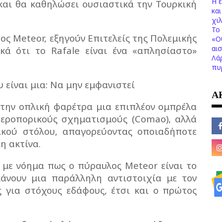
Η 
και θα καθηλώσει ουσιαστικά την Τουρκική
κα
χι
Το 
ος Meteor, εξηγούν Επιτελείς της Πολεμικής
«Ο
αι
ικά ότι το Rafale είναι ένα «απλησίαστο»
Λά
πυ
 είναι μια: Να μην εμφανιστεί
Α
 την οπλική φαρέτρα μια επιπλέον ομπρέλα
αεροπορικούς σχηματισμούς (Comao), αλλά
ικού στόλου, απαγορεύοντας οποιαδήποτε
η ακτίνα.
ε με νόημα πως ο πύραυλος Meteor είναι το
άνουν μια παράλληλη αντιστοιχία με τον
ος για στόχους εδάφους, έτσι και ο πρώτος