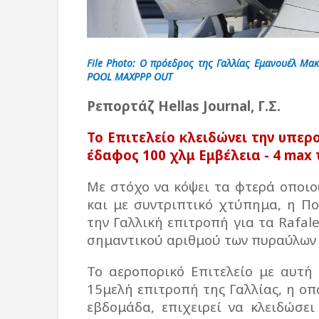
File Photo: Ο πρόεδρος της Γαλλίας Εμανουέλ Μα
POOL MAXPPP OUT
Ρεπορτάζ
Hellas Journal,
Γ
.
Σ
.
Το Επιτελείο κλειδώνει την υπερ
έδαφος 100 χλμ Εμβέλεια - 4 max
Με στόχο να κόψει τα φτερά οποι
και με συντριπτικό χτύπημα, η Π
την Γαλλική επιτροπή για τα Rafal
σημαντικού αριθμού των πυραύλων α
Το αεροπορικό Επιτελείο με αυτή
15μελή επιτροπή της Γαλλίας, η οπ
εβδομάδα, επιχειρεί να κλειδώσε