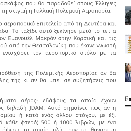
εροσκάφος που θα παραδοθεί στους Έλληνες
ή τη στιγμή η Γαλλική Πολεμική Αεροπορία.
ο αεροπορικό Επιτελείο από τη Δευτέρα και
δα. Το ταξίδι αυτό ξεκίνησε μετά το τετ α
ον Εμανουέλ Μακρόν στην Κορσική και τις
γού από την Θεσσαλονίκη που έκανε γνωστή
 ενισχύσει τον αεροπορικό στόλο με τα
πρόθεση της Πολεμικής Αεροπορίας αν θα
ιλής της κι αν θα μπει σε συζητήσεις που
F
λήματα αέρος- εδάφους τα οποία έχουν
ός δηλαδή JDAM. Αυτό σημαίνει πως αν η
ομίου ή κατά ενός άλλου στόχου, με έξι
νά κάθε φτερό) 500 ή 1000 λιβρών, με ένα
α άφεση τα οποία πλήττουν με θανάσιμη