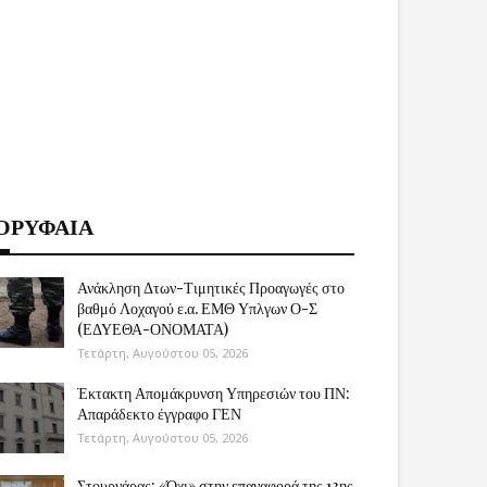
ΟΡΥΦΑΙΑ
Ανάκληση Δτων-Τιμητικές Προαγωγές στο
βαθμό Λοχαγού ε.α. ΕΜΘ Υπλγων Ο-Σ
(ΕΔΥΕΘΑ-ΟΝΟΜΑΤΑ)
Τετάρτη, Αυγούστου 05, 2026
Έκτακτη Απομάκρυνση Υπηρεσιών του ΠΝ:
Απαράδεκτο έγγραφο ΓΕΝ
Τετάρτη, Αυγούστου 05, 2026
Στουρνάρας: «Όχι» στην επαναφορά της 13ης