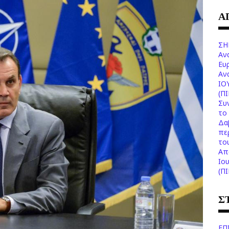
Α
ΣΗ
Αν
Ευ
Aν
ΙΟ
(Π
Συ
το 
Δα
πε
το
Aπ
Ιο
(Π
Σ
ΕΠ