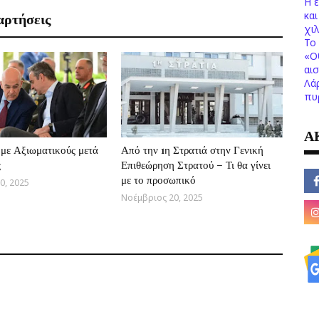
Η 
κα
αρτήσεις
χι
Το 
«Ο
αι
Λά
πυ
Α
με Αξιωματικούς μετά
Από την 1η Στρατιά στην Γενική
ς
Επιθεώρηση Στρατού – Τι θα γίνει
με το προσωπικό
0, 2025
Νοέμβριος 20, 2025