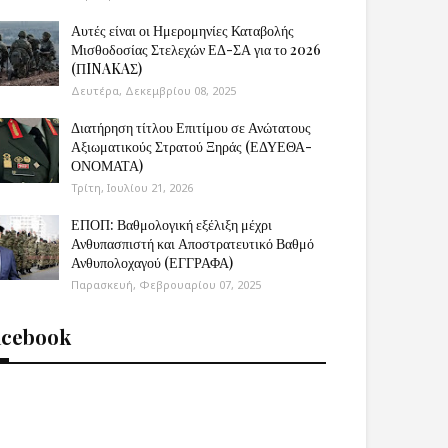
Αυτές είναι οι Ημερομηνίες Καταβολής
Μισθοδοσίας Στελεχών ΕΔ-ΣΑ για το 2026
(ΠINAKAΣ)
Δευτέρα, Δεκεμβρίου 08, 2025
Διατήρηση τίτλου Επιτίμου σε Ανώτατους
Αξιωματικούς Στρατού Ξηράς (ΕΔΥΕΘΑ-
ΟΝΟΜΑΤΑ)
Τρίτη, Ιουλίου 21, 2026
ΕΠΟΠ: Βαθμολογική εξέλιξη μέχρι
Ανθυπασπιστή και Αποστρατευτικό Βαθμό
Ανθυπολοχαγού (ΕΓΓΡΑΦΑ)
Παρασκευή, Φεβρουαρίου 07, 2025
acebook