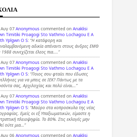
ΧΟΛΙΑ
 Αυγ 07
Anonymous
commented on
Anaklisi
wn Timitiki Proagogi Sto Vathmo Lochagou E A
th Yplgwn O S
:
“Η κατάφορη και
αναλαμβανόμενη αδικία απέναντι στους άνδρες ΕΜΘ
 1988 συνεχίζεται έλεος πια....”
 Αυγ 07
Anonymous
commented on
Anaklisi
wn Timitiki Proagogi Sto Vathmo Lochagou E A
th Yplgwn O S
:
“Ποιος σου φταίει που έδωσες
ελλήνιες για να μπεις σε ΙΕΚ? Πάντως με τα
σόντα σας, Αρχιλοχίας και πολύ είναι...”
 Αυγ 07
Anonymous
commented on
Anaklisi
wn Timitiki Proagogi Sto Vathmo Lochagou E A
th Yplgwn O S
:
“Μαύρο στα κοπροσκυλα της νέας
ογραφίας. Εμείς οι εξ Υπαξιωματικών, είμαστε η
τριπτική πλειοψηφία. Το 80%. Στις εκλογές μην
εί ούτε μια…”
 Αυγ 06
Anonymous
commented on
Anaklisi