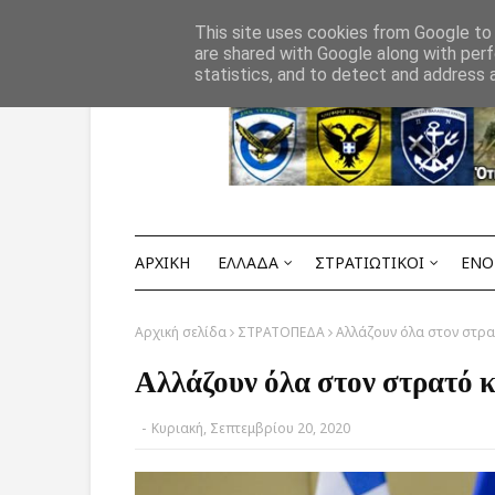
Αρχική
ΟΡΟΙ ΧΡΗΣΗΣ
ΕΠΙΚΟΙΝΩΝΙΑ
This site uses cookies from Google to d
are shared with Google along with perf
statistics, and to detect and address 
ΑΡΧΙΚΗ
ΕΛΛΑΔΑ
ΣΤΡΑΤΙΩΤΙΚΟΙ
ΕΝΟ
Αρχική σελίδα
ΣΤΡΑΤΟΠΕΔΑ
Αλλάζουν όλα στον στρα
Αλλάζουν όλα στον στρατό κ
-
Κυριακή, Σεπτεμβρίου 20, 2020