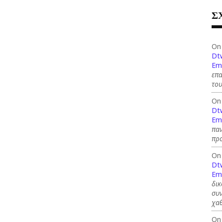
Σ
On
Dt
Em
επ
του
On
Dt
Em
παν
προ
On
Dt
Em
δικ
συν
χαθ
On