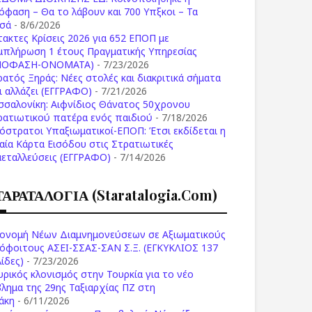
όφαση – Θα το λάβουν και 700 Υπξκοι – Τα
σά
- 8/6/2026
τακτες Κρίσεις 2026 για 652 ΕΠΟΠ με
μπλήρωση 1 έτους Πραγματικής Υπηρεσίας
ΠΟΦΑΣΗ-ONOMATA)
- 7/23/2026
ρατός Ξηράς: Νέες στολές και διακριτικά σήματα
Τι αλλάζει (ΕΓΓΡΑΦΟ)
- 7/21/2026
σσαλονίκη: Αιφνίδιος Θάνατος 50χρονου
ρατιωτικού πατέρα ενός παιδιού
- 7/18/2026
όστρατοι Υπαξιωματικοί-ΕΠΟΠ: Έτσι εκδίδεται η
ιαία Κάρτα Εισόδου στις Στρατιωτικές
μεταλλεύσεις (ΕΓΓΡΑΦΟ)
- 7/14/2026
ΤΑΡΑΤΑΛΟΓΙΑ (staratalogia.com)
ονομή Νέων Διαμνημονεύσεων σε Αξιωματικούς
όφοιτους ΑΣΕΙ-ΣΣΑΣ-ΣΑΝ Σ.Ξ. (ΕΓΚΥΚΛΙΟΣ 137
ίδες)
- 7/23/2026
υρικός κλονισμός στην Τουρκία για το νέο
βλημα της 29ης Ταξιαρχίας ΠΖ στη
άκη
- 6/11/2026