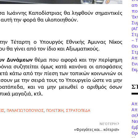
απ
πο
σα Ιωάννης Καποδίστριας θα ληφθούν σημαντικές
Έκ
αυτή την φορά θα υλοποιηθούν.
Συ
(Α
Στ
– 
την Τέταρτη ο Υπουργός Εθνικής Άμυνας Νίκος
Θε
θα γίνει από τον ίδιο και Αξιωματικούς.
Στ
Απ
ων Δυνάμεων
θέμα που αφορά και την περίφημη
Εν
ρόνια συζητείται όμως κατά κανόνα οι αποφάσεις
Εκ
ετά κάτω από την πίεση των τοπικών κοινωνιών οι
έσουν με την σειρά τους το Υπουργείο ώστε να μην
Σ
ρατόπεδα, και να μην μειωθεί ο αριθμός όσων
οπικά μαγαζιά, κτλ.
Απ
Απ
ΙΣ
ΠΑΝΑΓΙΩΤΟΠΟΥΛΟΣ
ΠΟΛΙΤΙΚΗ
ΣΤΡΑΤΟΠΕΔΑ
σελ
Νε
ΝΕΌΤΕΡΗ
έμ
«Φρεγάτες και... κότερα!»
Θρ