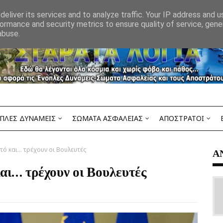
eliver its services and to analyze traffic. Your IP address and 
ormance and security metrics to ensure quality of service, gen
abuse.
ΠΛΕΣ ΔΥΝΑΜΕΙΣ
ΣΩΜΑΤΑ ΑΣΦΑΛΕΙΑΣ
ΑΠΟΣΤΡΑΤΟΙ
τό και… τρέχουν οι Βουλευτές
Α
αι… τρέχουν οι Βουλευτές