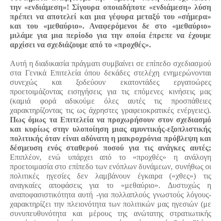
την «ενδιάμεση»! Σίγουρα οποιαδήποτε «ενδιάμεση» λύση
πρέπει να αποτελεί και μια γέφυρα μεταξύ του «σήμερα»
και του «μεθαύριο». Αναφερόμενοι δε στο «μεθαύριο»
μιλάμε για μια περίοδο για την οποία έπρεπε να έχουμε
αρχίσει να σχεδιάζουμε από το «προχθές».
Αυτή η διαδικασία πράγματι συμβαίνει σε επίπεδο σχεδιασμού
στα Γενικά Επιτελεία όπου δεκάδες στελέχη ενημερώνονται
συνεχώς και ξοδεύουν εκατοντάδες εργατοώρες
προετοιμάζοντας εισηγήσεις για τις επόμενες κινήσεις μας
(καμιά φορά αδικούμε όλες αυτές τις προσπάθειες
χαρακτηρίζοντας τις ως άχρηστες γραφειοκρατικές ενέργειες).
Πως όμως τα Επιτελεία να προχωρήσουν στον σχεδιασμό
και κυρίως στην υλοποίηση μιας αμυντικής-εξοπλιστικής
πολιτικής όταν είναι αδύνατη η μακροχρόνια πρόβλεψη και
δέσμευση ενός σταθερού ποσού για τις ανάγκες αυτές;
Επιπλέον, ενώ υπάρχει από το «προχθές» η ανάλογη
προετοιμασία στο επίπεδο των ενόπλων δυνάμεων, συνήθως οι
πολιτικές ηγεσίες δεν λαμβάνουν έγκαιρα («χθες») τις
αναγκαίες αποφάσεις για το «μεθαύριο». Δυστυχώς η
αναποφασιστικότητα αυτή -για πολλαπλούς γνωστούς λόγους-
χαρακτηρίζει την πλειονότητα των πολιτικών μας ηγεσιών (με
συνυπευθυνότητα και μέρους της ανώτατης στρατιωτικής