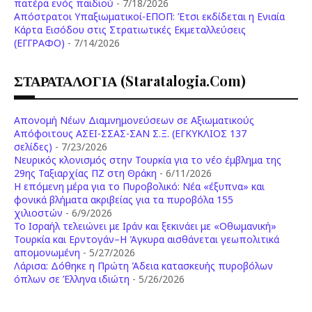
πατέρα ενός παιδιού
- 7/18/2026
Απόστρατοι Υπαξιωματικοί-ΕΠΟΠ: Έτσι εκδίδεται η Ενιαία
Κάρτα Εισόδου στις Στρατιωτικές Εκμεταλλεύσεις
(ΕΓΓΡΑΦΟ)
- 7/14/2026
ΣΤΑΡΑΤΑΛΟΓΙΑ (staratalogia.com)
Απονομή Νέων Διαμνημονεύσεων σε Αξιωματικούς
Απόφοιτους ΑΣΕΙ-ΣΣΑΣ-ΣΑΝ Σ.Ξ. (ΕΓΚΥΚΛΙΟΣ 137
σελίδες)
- 7/23/2026
Νευρικός κλονισμός στην Τουρκία για το νέο έμβλημα της
29ης Ταξιαρχίας ΠΖ στη Θράκη
- 6/11/2026
Η επόμενη μέρα για το Πυροβολικό: Νέα «έξυπνα» και
φονικά βλήματα ακριβείας για τα πυροβόλα 155
χιλιοστών
- 6/9/2026
Το Ισραήλ τελειώνει με Ιράν και ξεκινάει με «Οθωμανική»
Τουρκία και Ερντογάν–Η Άγκυρα αισθάνεται γεωπολιτικά
απομονωμένη
- 5/27/2026
Λάρισα: Δόθηκε η Πρώτη Άδεια κατασκευής πυροβόλων
όπλων σε Έλληνα ιδιώτη
- 5/26/2026