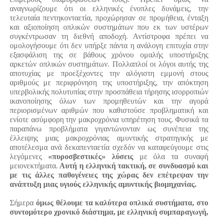
αναγνωρίζουμε ότι οι ελληνικές ένοπλες δυνάμεις, την
τελευταία πεντηκονταετία, προχώρησαν σε προμήθεια, ένταξη
και αξιοποίηση οπλικών συστημάτων που εκ των υστέρων
συγκέντρωσαν τη διεθνή αποδοχή. Αντίστροφα πρέπει να
ομολογήσουμε ότι δεν υπήρξε πάντα η ανάλογη επιτυχία στην
εξασφάλιση της σε βάθους χρόνου ομαλής υποστήριξης
αρκετών οπλικών συστημάτων. Πολλαπλοί οι λόγοι αυτής της
αποτυχίας με προεξέχοντες την αλόγιστη εμμονή στους
αριθμούς με περιφρόνηση της υποστήριξης, την απόκτηση
υπερβολικής πολυτυπίας στην προσπάθεια τήρησης ισορροπιών
ικανοποίησης όλων των προμηθευτών και την αγορά
περιορισμένων αριθμών που καθιστούσε προβληματική και
ενίοτε ασύμφορη την μακροχρόνια υπηρέτηση τους. Φυσικά τα
παραπάνω προβλήματα γιγαντώνονταν ως συνέπεια της
έλλειψης μιας μακροχρόνιας αμυντικής στρατηγικής με
αποτέλεσμα ανά δεκαπενταετία σχεδόν να καταφεύγουμε στις
λεγόμενες
«πυροσβεστικές» λύσεις
με όλα τα συναφή
μειονεκτήματα.
Αυτή η ελληνική τακτική, σε συνδυασμό και
με τις άλλες παθογένειες της χώρας δεν επέτρεψαν την
ανάπτυξη μιας υγιούς ελληνικής αμυντικής βιομηχανίας.
Σήμερα
όμως θέλουμε τα καλύτερα οπλικά συστήματα, στο
συντομότερο χρονικό διάστημα, με ελληνική συμπαραγωγή,