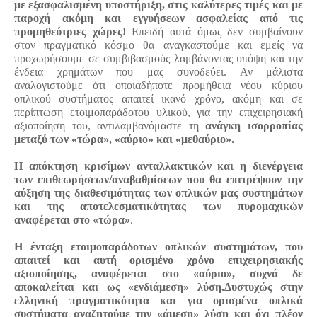
με εξασφαλισμένη υποστήριξη, στις καλύτερες τιμές και με
παροχή ακόμη και εγγυήσεων ασφαλείας από τις
προμηθεύτριες χώρες!
Επειδή αυτά όμως δεν συμβαίνουν
στον πραγματικό κόσμο θα αναγκαστούμε και εμείς να
προχωρήσουμε σε συμβιβασμούς λαμβάνοντας υπόψη και την
ένδεια χρημάτων που μας συνοδεύει. Αν μάλιστα
αναλογιστούμε ότι οποιαδήποτε προμήθεια νέου κύριου
οπλικού συστήματος απαιτεί ικανό χρόνο, ακόμη και σε
περίπτωση ετοιμοπαράδοτου υλικού, για την επιχειρησιακή
αξιοποίηση του, αντιλαμβανόμαστε τη
ανάγκη ισορροπίας
μεταξύ των «τώρα», «αύριο» και «μεθαύριο».
Η απόκτηση κρισίμων ανταλλακτικών και η διενέργεια
των επιθεωρήσεων/αναβαθμίσεων που θα επιτρέψουν την
αύξηση της διαθεσιμότητας των οπλικών μας συστημάτων
και της αποτελεσματικότητας των πυρομαχικών
αναφέρεται στο «τώρα»
.
Η ένταξη ετοιμοπαράδοτων οπλικών συστημάτων, που
απαιτεί και αυτή ορισμένο χρόνο επιχειρησιακής
αξιοποίησης, αναφέρεται στο «αύριο», συχνά δε
αποκαλείται και ως «ενδιάμεση» λύση.Δυστυχώς στην
ελληνική πραγματικότητα και για ορισμένα οπλικά
συστήματα αναζητούμε την «άμεση» λύση και όχι πλέον