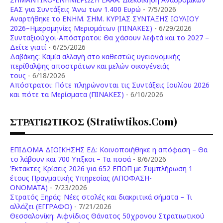
ΕΑΣ για Συντάξεις Άνω των 1.400 Ευρώ
- 7/5/2026
Aναρτήθηκε το ENHM. ΣΗΜ. ΚΥΡΙΑΣ ΣΥΝΤΑΞΗΣ ΙΟΥΛΙΟΥ
2026–Ημερομηνίες Μερισμάτων (ΠΙΝΑΚΕΣ)
- 6/29/2026
Συνταξιούχοι-Απόστρατοι: Θα χάσουν λεφτά και το 2027 –
Δείτε γιατί
- 6/25/2026
Δαβάκης: Καμία αλλαγή στο καθεστώς υγειονομικής
περίθαλψης αποστράτων και μελών οικογένειάς
τους
- 6/18/2026
Aπόστρατοι: Πότε πληρώνονται τις Συντάξεις Ιουλίου 2026
και πότε τα Μερίσματα (ΠΙΝΑΚΕΣ)
- 6/10/2026
ΣΤΡΑΤΙΩΤΙΚΟΣ (stratiwtikos.com)
ΕΠΙΔΟΜΑ ΔΙΟΙΚΗΣΗΣ ΕΔ: Κοινοποιήθηκε η απόφαση – Θα
το λάβουν και 700 Υπξκοι – Τα ποσά
- 8/6/2026
Έκτακτες Κρίσεις 2026 για 652 ΕΠΟΠ με Συμπλήρωση 1
έτους Πραγματικής Υπηρεσίας (ΑΠΟΦΑΣΗ-
ONOMATA)
- 7/23/2026
Στρατός Ξηράς: Νέες στολές και διακριτικά σήματα – Τι
αλλάζει (ΕΓΓΡΑΦΟ)
- 7/21/2026
Θεσσαλονίκη: Αιφνίδιος Θάνατος 50χρονου Στρατιωτικού