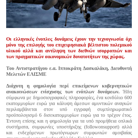
Οι ελληνικές ένοπλες δυνάμεις έχουν την τεχνογνωσία όχι
μόνο της επιλογής του επιχειρησιακά βέλτιστου πολεμικού
υλικού αλλά και αντίληψη των διεθνών ισορροπιών και
των πραγματικών οικονομικών δυνατοτήτων της χώρας.
Του Αντιστρατήγου ε.α. Ιπποκράτη Δασκαλάκη, Διευθυντή
Μελετών ΕΛΙΣΜΕ
Διάχυτη η φημολογία περί επικείμενων κυβερνητικών
ανακοινώσεων ενίσχυσης των ενόπλων δυνάμεων.
Ήδη
σύμφωνα με δημοσιογραφικές πληροφορίες, ένα κονδύλιο 600
εκατομμυρίων ευρώ για κάλυψη άμεσων αμυντικών αναγκών
περιλαμβάνεται στον υπό εγγραφή συμπληρωματικό
προϋπολογισμό 6 δισεκατομμυρίων ευρώ για το τρέχον έτος.
Έντονη επίσης και η φημολογία για τα υπό προμήθεια οπλικά
συστήματα, συμφωνίες υποστήριξης (
followonsupport
) αλλά
και ενδεχόμενων πρωτόγνωρων συμφωνιών αμοιβαίας