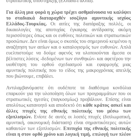
στρατιωτικής υποστήριξης (Ελλάδα-Γαλλία).
Για άλλη μια φορά η χώρα τρέχει ασθμαίνουσα να καλύψει
το σταδιακά διαταραχθέν ισοζύγιο αμυντικής ισχύος
Ελλάδος-Τουρκίας.
Οι αιτίες της διατάραξης πολλές, οι
δικαιολογίες της αποτυχίας έγκαιρης αντίδρασης ακόμη
περισσότερες όπως και οι ευθύνες πολιτικών και στρατιωτικών
προσώπων. Δεν είναι όμως ο σκοπός του σημερινού κειμένου η
αναζήτηση των αιτίων και ο καταλογισμός των ευθυνών. Απλά
ευελπιστούμε να δούμε αφενός να υλοποιούνται άμεσα οι
βέλτιστες λύσεις -δεδομένων των συνθηκών- και αφετέρου την
υιοθέτηση του ορθού σχεδιασμού και εφαρμογής μιας
αμυντικής πολιτικής που το είδος της μακροχρόνιας απειλής
που βιώνουμε, επιβάλει.
Αντιλαμβανόμαστε ότι ουδέποτε τα διαθέσιμα κονδύλια
επαρκούν για την υλοποίηση όλων των προγραμμάτων που οι
στρατιωτικές ηγεσίες (παγκοσμίως) προβάλουν. Επίσης είναι
απολύτως κατανοητό και αποδεκτό ότι
κάθε κράτος ασκεί και
άλλες πτυχές της εθνικής πολιτικής του μέσω των
εξοπλισμών.
Ενίοτε δε αυτές οι λοιπές πτυχές (διπλωματική,
αμυντική, οικονομική διάσταση) είναι σημαντικότερες αυτών
καθαυτών των εξοπλισμών.
Επιτυχία της εθνικής πολιτικής
είναι η στον ορθό χρόνο και λογική τιμή, επιλογή των πλέον