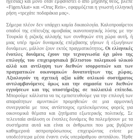
ηγεσίας) και μόνο όταν εμφανιστεί ο από μηχανής θεός, βλέπε
«
FigenAkat
» και «Oruç Reis», εφαρμόζεται η γνωστή ελληνική
ρήση «τρεχάτε ποδαράκια μας».
Σήμερα πλέον δεν υπάρχει καμία δικαιολογία. Καλοπροαίρετοι
οπαδοί της επίτευξης αμοιβαίας ικανοποιητικής λύσης με την
Τουρκία ή ριζικής αλλαγής των συνθηκών στη χώρα αυτή, ή
μιας υπέρ ημών δυναμικής επέμβασης γήινων ή εξωγήινων
δυνάμεων, μάλλον ζουν εκτός πραγματικότητος
. Οι ελληνικές
ένοπλες δυνάμεις έχουν την τεχνογνωσία όχι μόνο της
επιλογής του επιχειρησιακά βέλτιστου πολεμικού υλικού
αλλά και αντίληψη των διεθνών ισορροπιών και των
πραγματικών οικονομικών δυνατοτήτων της χώρας.
Αξιολογούν τη σχετική αξία κάθε οπλικού συστήματος
αντιλαμβανόμενες όμως και την σημασία των διεθνών
εγγυήσεων και της υποστήριξης σε πολλαπλά επίπεδα.
Μπορούμε κάλλιστα να τις εμπιστευθούμε για την επιλογή των
απαραίτητων αμυντικών προμηθειών σε μια αρμονική
συνεργασία με τους αντίστοιχος εμπλεκόμενους φορείς για
οικονομικά θέματα και ζητήματα εξωτερικής πολιτικής. Σε
τελευταία ανάλυση οι ένοπλες δυνάμεις θα πολεμήσουν με τα
συστήματα αυτά και είναι οι άνθρωποι που μας βγάζουν
καθημερινά ασπροπρόσωπους επιχειρώντας ενίοτε με
υποδεέστερα μέσα έναντι ενός υπεράριθμου αντιπάλου. Ήρθε