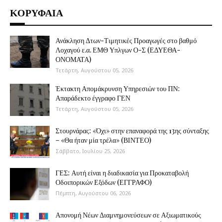
ΚΟΡΥΦΑΙΑ
Ανάκληση Δτων-Τιμητικές Προαγωγές στο βαθμό
Λοχαγού ε.α. ΕΜΘ Υπλγων Ο-Σ (ΕΔΥΕΘΑ-
ΟΝΟΜΑΤΑ)
Τετάρτη, Αυγούστου 05, 2026
Έκτακτη Απομάκρυνση Υπηρεσιών του ΠΝ:
Απαράδεκτο έγγραφο ΓΕΝ
Τετάρτη, Αυγούστου 05, 2026
Στουρνάρας: «Όχι» στην επαναφορά της 13ης σύνταξης
– «Θα ήταν μία τρέλα» (ΒΙΝΤΕΟ)
Σάββατο, Ιουλίου 25, 2026
ΓΕΣ: Αυτή είναι η διαδικασία για Προκαταβολή
Οδοιπορικών Εξόδων (ΕΓΓΡΑΦΟ)
Πέμπτη, Αυγούστου 06, 2026
Απονομή Νέων Διαμνημονεύσεων σε Αξιωματικούς