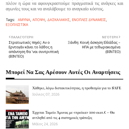
πλέον η ώρα να αφουγκραστούμε πραγματικά τις ανάγκες και
αγωνίες τους και να αναλάβουμε το αναγκαίο κόστος.
Tags:
ΑΜΥΝΑ
ΑΠΟΨΗ
ΔΑΣΚΑΛΑΚΗΣ
ΕΝΟΠΛΕΣ ΔΥΝΑΜΕΙΣ
ΕΞΟΠΛΙΣΤΙΚΑ
ΠΑΛΑΙΌΤΕΡΗ
ΝΕΌΤΕΡΗ
Στρατιωτικές πηγές: Αν ο
Ξάνθη: Κοινή άσκηση Ελλάδας –
Ερντογάν κάνει το λάθος η
ΗΠΑ με τεθωρακισμένα
απάντηση θα 'ναι συντριπτική
(ΒΙΝΤΕΟ)
(ΒΙΝΤΕΟ)
Μπορεί Να Σας Αρέσουν Αυτές Οι Αναρτήσεις
Χάθηκε, λόγω διστακτικότητας, η προθεσμία για το SAFE
Ιούνιος 07, 2026
Έρχεται Ταμείο Άμυνας με «προίκα» 100 εκατ.€ – Θα
αντληθεί από τις 4 συστημικές τράπεζες
Μάϊος 24, 2026