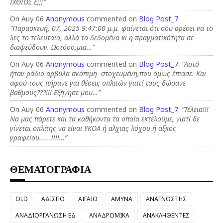
ΙΧΘΙΟΣ Ε;;;”
On Αυγ 06
Anonymous
commented on
Blog Post_7
:
“Παρασκευή, 07, 2025 9:47:00 μ.μ. φαίνεται ότι σου αρέσει να το
λες το τελευταίο, αλλά τα δεδομένα κι η πραγματικότητα σε
διαψεύδουν. Ωστόσο,μια…”
On Αυγ 06
Anonymous
commented on
Blog Post_7
:
“Αυτό
ήταν ράδιο αρβύλα σκόπιμη -στοχευμένη,που όμως έπιασε. Και
αφού τους πήρανε για θέσεις οπλιτών γιατί τους δώσανε
βαθμούς???!!! Εξήγησε μου…”
On Αυγ 06
Anonymous
commented on
Blog Post_7
:
“Τέλεια!!!
Να μας πάρετε και τα καθήκοντα τα οποία εκτελούμε, γιατί δε
γίνεται οπλίτης να είναι ΥΚΟΑ ή αλχιας λόχου ή αξκος
γραφείου......!!!!…”
ΘΕΜΑΤΟΓΡΑΦΙΑ
OLD
ΑΔΙΣΠΟ
ΑΙΓΑΙΟ
ΑΜΥΝΑ
ΑΝΑΓΝΩΣΤΗΣ
ΑΝΑΔΙΟΡΓΑΝΩΣΗ ΕΔ
ΑΝΑΔΡΟΜΙΚΑ
ΑΝΑΚΛΗΘΕΝΤΕΣ