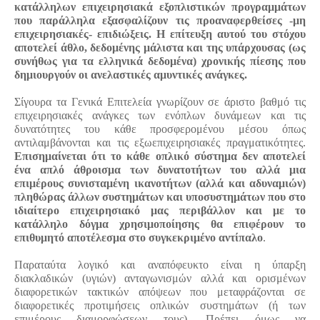
κατάλληλων επιχειρησιακά εξοπλιστικών προγραμμάτων
που παράλληλα εξασφαλίζουν τις προαναφερθείσες -μη
επιχειρησιακές- επιδιώξεις. Η επίτευξη αυτού του στόχου
αποτελεί άθλο, δεδομένης μάλιστα και της υπάρχουσας (ως
συνήθως για τα ελληνικά δεδομένα) χρονικής πίεσης που
δημιουργούν οι ανελαστικές αμυντικές ανάγκες.
Σίγουρα τα Γενικά Επιτελεία γνωρίζουν σε άριστο βαθμό τις
επιχειρησιακές ανάγκες των ενόπλων δυνάμεων και τις
δυνατότητες του κάθε προσφερομένου μέσου όπως
αντιλαμβάνονται και τις εξωεπιχειρησιακές πραγματικότητες.
Επισημαίνεται ότι το κάθε οπλικό σύστημα δεν αποτελεί
ένα απλό άθροισμα των δυνατοτήτων του αλλά μια
επιμέρους συνισταμένη ικανοτήτων (αλλά και αδυναμιών)
πληθώρας άλλων συστημάτων και υποσυστημάτων που στο
ιδιαίτερο επιχειρησιακό μας περιβάλλον και με το
κατάλληλο δόγμα χρησιμοποίησης θα επιφέρουν το
επιθυμητό αποτέλεσμα στο συγκεκριμένο αντίπαλο
.
Παραταύτα λογικό και αναπόφευκτο είναι η ύπαρξη
διακλαδικών (υγιών) ανταγωνισμών αλλά και ορισμένων
διαφορετικών τακτικών απόψεων που μεταφράζονται σε
διαφορετικές προτιμήσεις οπλικών συστημάτων (ή των
επιμέρους διαμορφώσεων τους). Πρέπει όμως να