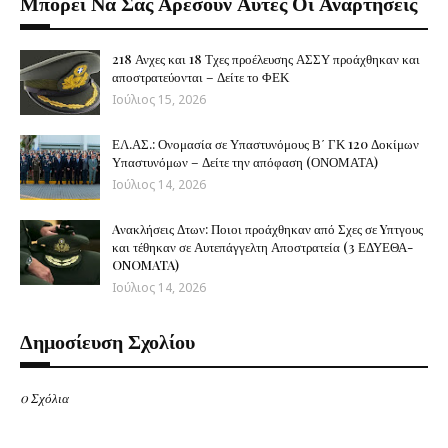
Μπορεί Να Σας Αρέσουν Αυτές Οι Αναρτήσεις
218 Ανχες και 18 Τχες προέλευσης ΑΣΣΥ προάχθηκαν και
αποστρατεύονται – Δείτε το ΦΕΚ
Ιούλιος 15, 2026
ΕΛ.ΑΣ.: Ονομασία σε Υπαστυνόμους Β΄ ΓΚ 120 Δοκίμων
Υπαστυνόμων – Δείτε την απόφαση (ΟΝΟΜΑΤΑ)
Ιούλιος 14, 2026
Aνακλήσεις Δτων: Ποιοι προάχθηκαν από Σχες σε Yπτγους
και τέθηκαν σε Αυτεπάγγελτη Αποστρατεία (3 ΕΔΥΕΘΑ-
ONOMATA)
Ιούλιος 14, 2026
Δημοσίευση Σχολίου
0 Σχόλια