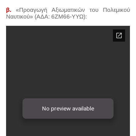
β.
«Προαγωγή Αξιωματικών του Πολεμικού
Ναυτικού» (ΑΔΑ: 6ΖΜ66-ΥΥΩ):