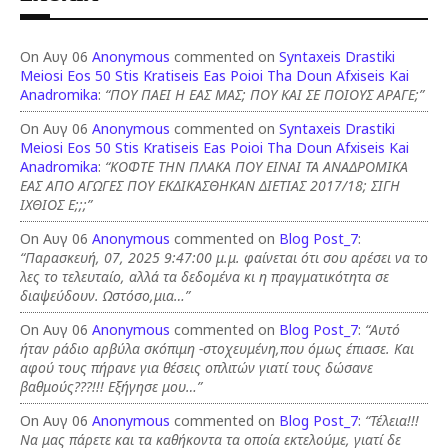
On Αυγ 06
Anonymous
commented on
Syntaxeis Drastiki
Meiosi Eos 50 Stis Kratiseis Eas Poioi Tha Doun Afxiseis Kai
Anadromika
:
“ΠΟΥ ΠΑΕΙ Η ΕΑΣ ΜΑΣ; ΠΟΥ ΚΑΙ ΣΕ ΠΟΙΟΥΣ ΑΡΑΓΕ;”
On Αυγ 06
Anonymous
commented on
Syntaxeis Drastiki
Meiosi Eos 50 Stis Kratiseis Eas Poioi Tha Doun Afxiseis Kai
Anadromika
:
“ΚΟΦΤΕ ΤΗΝ ΠΛΑΚΑ ΠΟΥ ΕΙΝΑΙ ΤΑ ΑΝΑΔΡΟΜΙΚΑ
ΕΑΣ ΑΠΟ ΑΓΩΓΕΣ ΠΟΥ ΕΚΔΙΚΑΣΘΗΚΑΝ ΔΙΕΤΙΑΣ 2017/18; ΣΙΓΗ
ΙΧΘΙΟΣ Ε;;;”
On Αυγ 06
Anonymous
commented on
Blog Post_7
:
“Παρασκευή, 07, 2025 9:47:00 μ.μ. φαίνεται ότι σου αρέσει να το
λες το τελευταίο, αλλά τα δεδομένα κι η πραγματικότητα σε
διαψεύδουν. Ωστόσο,μια…”
On Αυγ 06
Anonymous
commented on
Blog Post_7
:
“Αυτό
ήταν ράδιο αρβύλα σκόπιμη -στοχευμένη,που όμως έπιασε. Και
αφού τους πήρανε για θέσεις οπλιτών γιατί τους δώσανε
βαθμούς???!!! Εξήγησε μου…”
On Αυγ 06
Anonymous
commented on
Blog Post_7
:
“Τέλεια!!!
Να μας πάρετε και τα καθήκοντα τα οποία εκτελούμε, γιατί δε