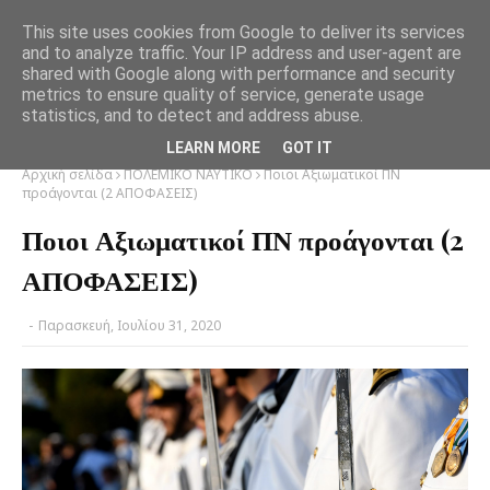
This site uses cookies from Google to deliver its services
and to analyze traffic. Your IP address and user-agent are
shared with Google along with performance and security
metrics to ensure quality of service, generate usage
statistics, and to detect and address abuse.
LEARN MORE
GOT IT
Αρχική σελίδα
ΠΟΛΕΜΙΚΟ ΝΑΥΤΙΚΟ
Ποιοι Αξιωματικοί ΠΝ
προάγονται (2 ΑΠΟΦΑΣΕΙΣ)
Ποιοι Αξιωματικοί ΠΝ προάγονται (2
ΑΠΟΦΑΣΕΙΣ)
-
Παρασκευή, Ιουλίου 31, 2020