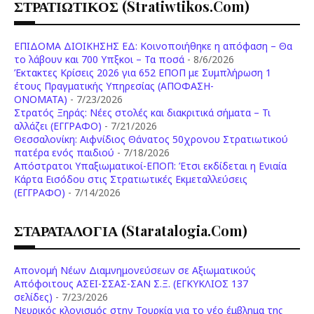
ΣΤΡΑΤΙΩΤΙΚΟΣ (stratiwtikos.com)
ΕΠΙΔΟΜΑ ΔΙΟΙΚΗΣΗΣ ΕΔ: Κοινοποιήθηκε η απόφαση – Θα
το λάβουν και 700 Υπξκοι – Τα ποσά
- 8/6/2026
Έκτακτες Κρίσεις 2026 για 652 ΕΠΟΠ με Συμπλήρωση 1
έτους Πραγματικής Υπηρεσίας (ΑΠΟΦΑΣΗ-
ONOMATA)
- 7/23/2026
Στρατός Ξηράς: Νέες στολές και διακριτικά σήματα – Τι
αλλάζει (ΕΓΓΡΑΦΟ)
- 7/21/2026
Θεσσαλονίκη: Αιφνίδιος Θάνατος 50χρονου Στρατιωτικού
πατέρα ενός παιδιού
- 7/18/2026
Απόστρατοι Υπαξιωματικοί-ΕΠΟΠ: Έτσι εκδίδεται η Ενιαία
Κάρτα Εισόδου στις Στρατιωτικές Εκμεταλλεύσεις
(ΕΓΓΡΑΦΟ)
- 7/14/2026
ΣΤΑΡΑΤΑΛΟΓΙΑ (staratalogia.com)
Απονομή Νέων Διαμνημονεύσεων σε Αξιωματικούς
Απόφοιτους ΑΣΕΙ-ΣΣΑΣ-ΣΑΝ Σ.Ξ. (ΕΓΚΥΚΛΙΟΣ 137
σελίδες)
- 7/23/2026
Νευρικός κλονισμός στην Τουρκία για το νέο έμβλημα της