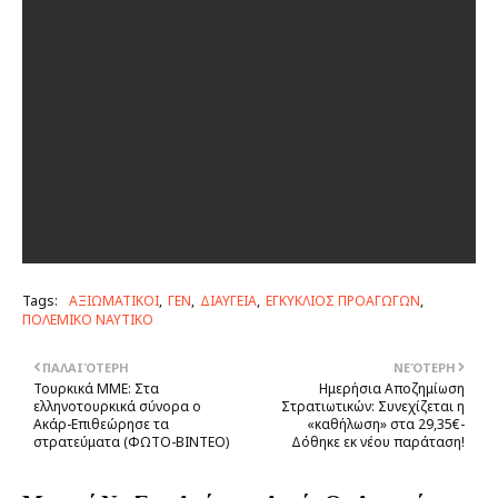
Tags:
ΑΞΙΩΜΑΤΙΚΟΙ
ΓΕΝ
ΔΙΑΥΓΕΙΑ
ΕΓΚΥΚΛΙΟΣ ΠΡΟΑΓΩΓΩΝ
ΠΟΛΕΜΙΚΟ ΝΑΥΤΙΚΟ
ΠΑΛΑΙΌΤΕΡΗ
ΝΕΌΤΕΡΗ
Τουρκικά ΜΜΕ: Στα
Ημερήσια Αποζημίωση
ελληνοτουρκικά σύνορα ο
Στρατιωτικών: Συνεχίζεται η
Ακάρ-Επιθεώρησε τα
«καθήλωση» στα 29,35€-
στρατεύματα (ΦΩΤΟ-ΒΙΝΤΕΟ)
Δόθηκε εκ νέου παράταση!