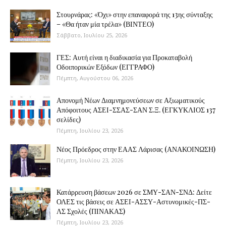
Στουρνάρας: «Όχι» στην επαναφορά της 13ης σύνταξης
– «Θα ήταν μία τρέλα» (ΒΙΝΤΕΟ)
Σάββατο, Ιουλίου 25, 2026
ΓΕΣ: Αυτή είναι η διαδικασία για Προκαταβολή
Οδοιπορικών Εξόδων (ΕΓΓΡΑΦΟ)
Πέμπτη, Αυγούστου 06, 2026
Απονομή Νέων Διαμνημονεύσεων σε Αξιωματικούς
Απόφοιτους ΑΣΕΙ-ΣΣΑΣ-ΣΑΝ Σ.Ξ. (ΕΓΚΥΚΛΙΟΣ 137
σελίδες)
Πέμπτη, Ιουλίου 23, 2026
Νέος Πρόεδρος στην ΕΑΑΣ Λάρισας (ΑΝΑΚΟΙΝΩΣΗ)
Πέμπτη, Ιουλίου 23, 2026
Κατάρρευση βάσεων 2026 σε ΣΜΥ-ΣΑΝ-ΣΝΔ: Δείτε
ΟΛΕΣ τις βάσεις σε ΑΣΕΙ-ΑΣΣΥ-Αστυνομικές-ΠΣ-
ΛΣ Σχολές (ΠΙΝΑΚΑΣ)
Πέμπτη, Ιουλίου 23, 2026