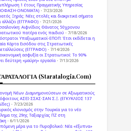
μπλήρωση 1 έτους Πραγματικής Υπηρεσίας
ΠΟΦΑΣΗ-ONOMATA)
- 7/23/2026
ρατός Ξηράς: Νέες στολές και διακριτικά σήματα
Τι αλλάζει (ΕΓΓΡΑΦΟ)
- 7/21/2026
σσαλονίκη: Αιφνίδιος Θάνατος 50χρονου
ρατιωτικού πατέρα ενός παιδιού
- 7/18/2026
όστρατοι Υπαξιωματικοί-ΕΠΟΠ: Έτσι εκδίδεται η
ιαία Κάρτα Εισόδου στις Στρατιωτικές
μεταλλεύσεις (ΕΓΓΡΑΦΟ)
- 7/14/2026
 οικονομική ασφυξία οι Στρατιωτικοί: Το 90%
νει δεύτερη «μαύρη» εργασία
- 7/13/2026
ΤΑΡΑΤΑΛΟΓΙΑ (staratalogia.com)
ονομή Νέων Διαμνημονεύσεων σε Αξιωματικούς
όφοιτους ΑΣΕΙ-ΣΣΑΣ-ΣΑΝ Σ.Ξ. (ΕΓΚΥΚΛΙΟΣ 137
ίδες)
- 7/23/2026
υρικός κλονισμός στην Τουρκία για το νέο
βλημα της 29ης Ταξιαρχίας ΠΖ στη
άκη
- 6/11/2026
επόμενη μέρα για το Πυροβολικό: Νέα «έξυπνα»