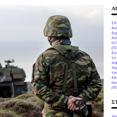
Α
ΣΗ
Αν
Ευ
Aν
ΙΟ
(Π
Συ
το 
Δα
πε
το
Aπ
Ιο
(Π
Σ
Έκ