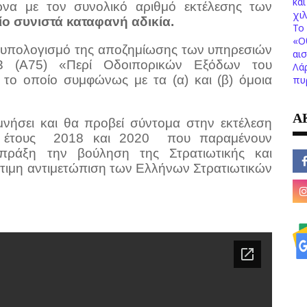
κα
ωνα με τον συνολικό αριθμό εκτέλεσης των
χι
ίο συνιστά καταφανή αδικία.
Το 
«Ο
ον υπολογισμό της αποζημίωσης των υπηρεσιών
αι
93 (Α75) «Περί Οδοιπορικών Εξόδων του
Λά
το οποίο συμφώνως με τα (α) και (β) όμοια
πυ
Α
ιμνήσει και θα προβεί σύντομα στην εκτέλεση
έτους
2018 και 2020
που παραμένουν
πράξη την βούληση της Στρατιωτικής και
ότιμη αντιμετώπιση των Ελλήνων Στρατιωτικών