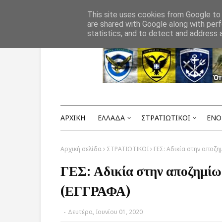
Αρχική
ΟΡΟΙ ΧΡΗΣΗΣ
ΕΠΙΚΟΙΝΩΝΙΑ
This site uses cookies from Google to d
are shared with Google along with perf
statistics, and to detect and address 
ΑΡΧΙΚΗ
ΕΛΛΑΔΑ
ΣΤΡΑΤΙΩΤΙΚΟΙ
ΕΝΟ
Αρχική σελίδα
ΣΤΡΑΤΙΩΤΙΚΟΙ
ΓΕΣ: Αδικία στην αποζ
ΓΕΣ: Αδικία στην αποζημί
(ΕΓΓΡΑΦΑ)
-
Δευτέρα, Ιουνίου 01, 2020