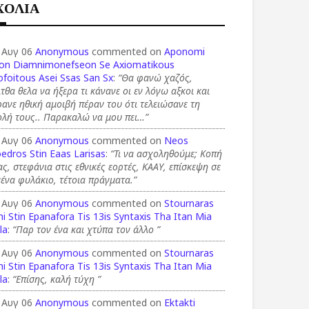
ΧΟΛΙΑ
 Αυγ 06
Anonymous
commented on
Aponomi
on Diamnimonefseon Se Axiomatikous
foitous Asei Ssas San Sx
:
“Θα φανώ χαζός,
τθα θελα να ήξερα τι κάνανε οι εν λόγω αξκοι και
ανε ηθική αμοιβή πέραν του ότι τελειώσανε τη
ολή τους.. Παρακαλώ να μου πει…”
 Αυγ 06
Anonymous
commented on
Neos
edros Stin Eaas Larisas
:
“Τι να ασχοληθούμε; Κοπή
ας, στεφάνια στις εθνικές εορτές, ΚΑΑΥ, επίσκεψη σε
ένα φυλάκιο, τέτοια πράγματα.”
 Αυγ 06
Anonymous
commented on
Stournaras
i Stin Epanafora Tis 13is Syntaxis Tha Itan Mia
la
:
“Παρ τον ένα και χτύπα τον άλλο ”
 Αυγ 06
Anonymous
commented on
Stournaras
i Stin Epanafora Tis 13is Syntaxis Tha Itan Mia
la
:
“Επίσης, καλή τύχη ”
 Αυγ 06
Anonymous
commented on
Ektakti