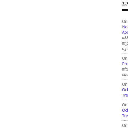
Σ
On
Ne
Apo
αλλ
πήρ
σχ
On
Pro
πίτ
καν
On
Och
Tre
On
Och
Tre
On