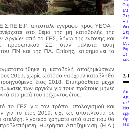
Συ
(Α
Στ
– 
Ε.Σ.ΠΕ.Ε.Ρ, απέστειλε έγγραφο προς ΥΕΘΑ -
Θε
νέρχεται στο θέμα της μη καταβολής της
Στ
Απ
ν Αργιών από το ΓΕΣ, λόγω της έντονης και
Εν
του προσωπικού ΣΞ, όταν μάλιστα αυτή
Εκ
 του ΠΝ και της ΠΑ. Επίσης, επισημαίνει τα
Σε
κά
αγματοποιήθηκε η καταβολή αποζημιώσεων
Σ
τους 2019, χωρίς ωστόσο να έχουν καταβληθεί
ο προηγούμενο έτος 2018. Επιπρόσθετα μέχρι
ζημιώσεις των αργιών για τους πρώτους μήνες
Απ
τά στα μισά του τρέχοντος έτος.
Απ
σελ
πό το ΓΕΣ για τον τρόπο υπολογισμού και
Νε
 για το έτος 2019, είχε ως αποτέλεσμα σε
έμ
Θρ
ε στελέχη, λιγότερα χρήματα από αυτά που θα
Η 
 προβλεπόμενη Ημερήσια Αποζημίωση (Η.Α.)