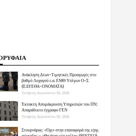
ΟΡΥΦΑΙΑ
Ανάκληση Δτων-Τιμητικές Προαγωγές στο
βαθμό Λοχαγού ε.α. ΕΜΘ Υπλγων Ο-Σ
(ΕΔΥΕΘΑ-ΟΝΟΜΑΤΑ)
Τετάρτη, Αυγούστου 05, 2026
Έκτακτη Απομάκρυνση Υπηρεσιών του ΠΝ:
Απαράδεκτο έγγραφο ΓΕΝ
Τετάρτη, Αυγούστου 05, 2026
Στουρνάρας: «Όχι» στην επαναφορά της 13ης
σύνταξης – «Θα ήταν μία τρέλα» (ΒΙΝΤΕΟ)