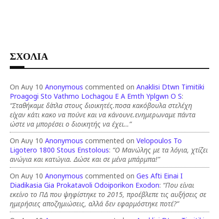
ΣΧΟΛΙΑ
On Αυγ 10
Anonymous
commented on
Anaklisi Dtwn Timitiki
Proagogi Sto Vathmo Lochagou E A Emth Yplgwn O S
:
“Σταθήκαμε δίπλα στους διοικητές.ποσα κακόβουλα στελέχη
είχαν κάτι κακο να πούνε και να κάνουνε.ενημερωναμε πάντα
ώστε να μπορέσει ο διοικητής να έχει…”
On Αυγ 10
Anonymous
commented on
Velopoulos To
Ligotero 1800 Stous Enstolous
:
“Ο Μανώλης με τα λόγια, χτίζει
ανώγια και κατώγια. Δώσε και σε μένα μπάρμπα!”
On Αυγ 10
Anonymous
commented on
Ges Afti Einai I
Diadikasia Gia Prokatavoli Odoiporikon Exodon
:
“Που είναι
εκείνο το ΠΔ που ψηφίστηκε το 2015, προέβλεπε τις αυξήσεις σε
ημερήσιες αποζημιώσεις, αλλά δεν εφαρμόστηκε ποτέ?”