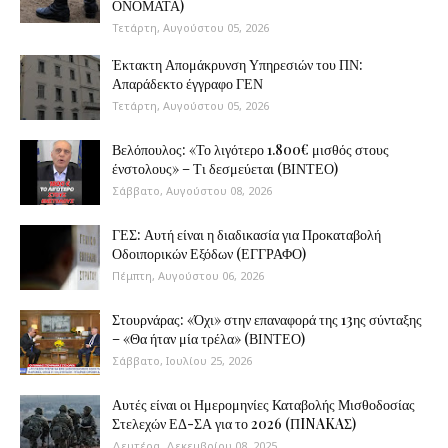
ΟΝΟΜΑΤΑ)
Τετάρτη, Αυγούστου 05, 2026
Έκτακτη Απομάκρυνση Υπηρεσιών του ΠΝ:
Απαράδεκτο έγγραφο ΓΕΝ
Τετάρτη, Αυγούστου 05, 2026
Βελόπουλος: «Το λιγότερο 1.800€ μισθός στους
ένστολους» – Τι δεσμεύεται (ΒΙΝΤΕΟ)
Σάββατο, Αυγούστου 08, 2026
ΓΕΣ: Αυτή είναι η διαδικασία για Προκαταβολή
Οδοιπορικών Εξόδων (ΕΓΓΡΑΦΟ)
Πέμπτη, Αυγούστου 06, 2026
Στουρνάρας: «Όχι» στην επαναφορά της 13ης σύνταξης
– «Θα ήταν μία τρέλα» (ΒΙΝΤΕΟ)
Σάββατο, Ιουλίου 25, 2026
Αυτές είναι οι Ημερομηνίες Καταβολής Μισθοδοσίας
Στελεχών ΕΔ-ΣΑ για το 2026 (ΠINAKAΣ)
Δευτέρα, Δεκεμβρίου 08, 2025