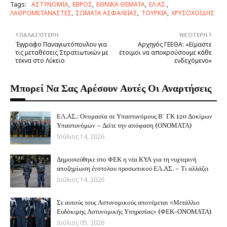
Tags:
ΑΣΤΥΝΟΜΙΑ
ΕΒΡΟΣ
ΕΘΝΙΚΑ ΘΕΜΑΤΑ
ΕΛ.ΑΣ.
ΛΑΘΡΟΜΕΤΑΝΑΣΤΕΣ
ΣΩΜΑΤΑ ΑΣΦΑΛΕΙΑΣ
ΤΟΥΡΚΙΑ
ΧΡΥΣΟΧΟΪΔΗΣ
ΠΑΛΑΙΌΤΕΡΗ
ΝΕΌΤΕΡΗ
Έγγραφο Παναγιωτόπουλου για
Αρχηγός ΓΕΕΘΑ: «Είμαστε
τις μεταθέσεις Στρατιωτικών με
έτοιμοι να αποκρούσουμε κάθε
τέκνα στο Λύκειο
ενδεχόμενο»
Μπορεί Να Σας Αρέσουν Αυτές Οι Αναρτήσεις
ΕΛ.ΑΣ.: Ονομασία σε Υπαστυνόμους Β΄ ΓΚ 120 Δοκίμων
Υπαστυνόμων – Δείτε την απόφαση (ΟΝΟΜΑΤΑ)
Ιούλιος 14, 2026
Δημοσιεύθηκε στο ΦΕΚ η νέα ΚΥΑ για τη νυχτερινή
αποζημίωση ένστολου προσωπικού ΕΛ.ΑΣ. – Τι αλλάζει
Ιούλιος 14, 2026
Σε αυτούς τους Αστυνομικούς απονέμεται «Μετάλλιο
Ευδόκιμης Αστυνομικής Υπηρεσίας» (ΦΕΚ-ΟΝΟΜΑΤΑ)
Ιούλιος 05, 2026