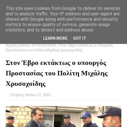
This site uses cookies from Google to deliver its services
and to analyze traffic. Your IP address and user-agent are
shared with Google along with performance and security
metrics to ensure quality of service, generate usage
statistics, and to detect and address abuse.
LEARN MORE
GOT IT
Αρχική σελίδα
ΧΡΥΣΟΧΟΪΔΗΣ
Στον Έβρο εκτάκτως ο υπουργός
Προστασίας του Πολίτη Μιχάλης Χρυσοχοίδης
Στον Έβρο εκτάκτως ο υπουργός
Προστασίας του Πολίτη Μιχάλης
Χρυσοχοίδης
-
Τετάρτη, Μαΐου 27, 2020