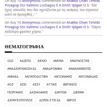
On Αυγ 10
Anonymous
commented on
Anaklisi Dtwn Timitiki
Proagogi Sto Vathmo Lochagou E A Emth Yplgwn O S
:
“Εάν
έχεις σπουδές που δεν σχετίζονται με τις ανάγκες του στρατού
γιατί να προαχθείς ; ”
On Αυγ 10
Anonymous
commented on
Anaklisi Dtwn Timitiki
Proagogi Sto Vathmo Lochagou E A Emth Yplgwn O S
:
“Πάρτε
καλύτερα φρέσκο χόρτο.”
ΘΕΜΑΤΟΓΡΑΦΙΑ
OLD
ΑΔΙΣΠΟ
ΑΙΓΑΙΟ
ΑΜΥΝΑ
ΑΝΑΓΝΩΣΤΗΣ
ΑΝΑΔΙΟΡΓΑΝΩΣΗ ΕΔ
ΑΝΑΔΡΟΜΙΚΑ
ΑΝΑΚΛΗΘΕΝΤΕΣ
ΑΝΕΑΕΔ
ΑΝΤΑΠΟΔΟΤΙΚΗ
ΑΝΤΩΝΑΚΗΣ
ΑΝΤΩΝΙΑΔΗΣ
ΑΟΖ
ΑΣΕΙ
ΑΣΣΥ
ΑΤΤΙΑΣ
ΒΕΡΥΚΙΟΣ
ΓΕΩΡΓΑΚΗΣ
ΔΑΣΚΑΛΑΚΗΣ
ΔΙΑΥΓΕΙΑ
ΔΙΕΘΝΗ
ΔΙΟΝΥΣΟΠΟΥΛΟΣ
ΔΩΡΕΑ ΣΤΙΣ ΕΔ
ΕΒΡΟΣ