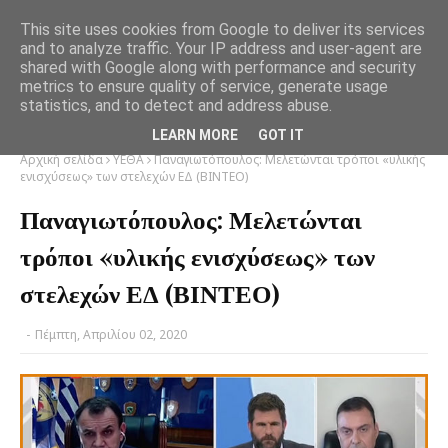
This site uses cookies from Google to deliver its services
and to analyze traffic. Your IP address and user-agent are
shared with Google along with performance and security
metrics to ensure quality of service, generate usage
statistics, and to detect and address abuse.
LEARN MORE
GOT IT
Αρχική σελίδα
ΥΕΘΑ
Παναγιωτόπουλος: Μελετώνται τρόποι «υλικής
ενισχύσεως» των στελεχών ΕΔ (ΒΙΝΤΕΟ)
Παναγιωτόπουλος: Μελετώνται
τρόποι «υλικής ενισχύσεως» των
στελεχών ΕΔ (ΒΙΝΤΕΟ)
-
Πέμπτη, Απριλίου 02, 2020