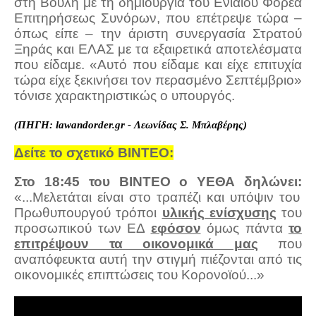
στη Βουλή με τη δημιουργία του Ενιαίου Φορέα
Επιτηρήσεως Συνόρων, που επέτρεψε τώρα –
όπως είπε – την άριστη συνεργασία Στρατού
Ξηράς και ΕΛΑΣ με τα εξαιρετικά αποτελέσματα
που είδαμε. «Αυτό που είδαμε και είχε επιτυχία
τώρα είχε ξεκινήσει τον περασμένο Σεπτέμβριο»
τόνισε χαρακτηριστικώς ο υπουργός.
(ΠΗΓΗ: lawandorder.gr - Λεωνίδας Σ. Μπλαβέρης)
Δείτε το σχετικό ΒΙΝΤΕΟ:
Στο 18:45 του ΒΙΝΤΕΟ ο ΥΕΘΑ δηλώνει:
«...Μελετάται είναι στο τραπέζι και υπόψιν του
Πρωθυπουργού τρόποι
υλικής ενίσχυσης
του
πρoσωπικού των ΕΔ
εφόσον
όμως πάντα
το
επιτρέψουν τα οικονομικά μας
που
αναπόφευκτα αυτή την στιγμή πιέζονται από τις
οικονομικές επιπτώσεις του Κορονοϊού...»