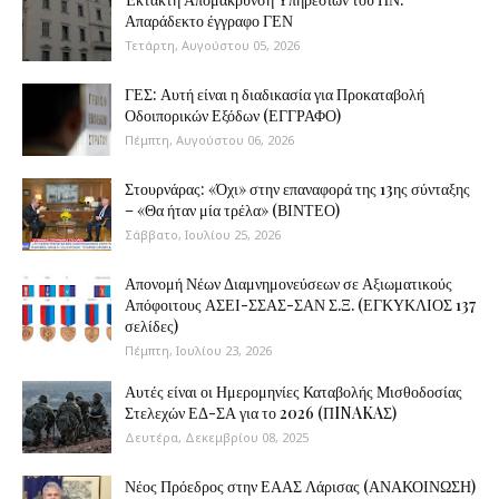
Απαράδεκτο έγγραφο ΓΕΝ
Τετάρτη, Αυγούστου 05, 2026
ΓΕΣ: Αυτή είναι η διαδικασία για Προκαταβολή
Οδοιπορικών Εξόδων (ΕΓΓΡΑΦΟ)
Πέμπτη, Αυγούστου 06, 2026
Στουρνάρας: «Όχι» στην επαναφορά της 13ης σύνταξης
– «Θα ήταν μία τρέλα» (ΒΙΝΤΕΟ)
Σάββατο, Ιουλίου 25, 2026
Απονομή Νέων Διαμνημονεύσεων σε Αξιωματικούς
Απόφοιτους ΑΣΕΙ-ΣΣΑΣ-ΣΑΝ Σ.Ξ. (ΕΓΚΥΚΛΙΟΣ 137
σελίδες)
Πέμπτη, Ιουλίου 23, 2026
Αυτές είναι οι Ημερομηνίες Καταβολής Μισθοδοσίας
Στελεχών ΕΔ-ΣΑ για το 2026 (ΠINAKAΣ)
Δευτέρα, Δεκεμβρίου 08, 2025
Νέος Πρόεδρος στην ΕΑΑΣ Λάρισας (ΑΝΑΚΟΙΝΩΣΗ)