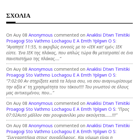
ΣΧΟΛΙΑ
On Αυγ 08
Anonymous
commented on
Anaklisi Dtwn Timitiki
Proagogi Sto Vathmo Lochagou E A Emth Yplgwn O S
:
“Αγαπητέ 11:55, τι ακριβώς εννοείς με το «ΙΕΚ κατ’ εμέ»; ΙΕΚ
είστε. Ένα ΙΕΚ της πλάκας, που απλώς τώρα θα μετατραπεί σε ένα
πανεπιστήμιο της πλάκας.…”
On Αυγ 08
Anonymous
commented on
Anaklisi Dtwn Timitiki
Proagogi Sto Vathmo Lochagou E A Emth Yplgwn O S
:
“7:02:00 Αν στηρίξατε κατά τα λόγια σου, να σου αναγνωρίσουμε
την αξία κ' τη χρησιμότητα του τάκου!!!! Του γνωστού σε όλους
μας αντικειμένου, που…”
On Αυγ 08
Anonymous
commented on
Anaklisi Dtwn Timitiki
Proagogi Sto Vathmo Lochagou E A Emth Yplgwn O S
:
“Προς
07:02Αυτό μάλλον σαν ρουφιανιλίκι μου ακούγεται……!!!”
On Αυγ 08
Anonymous
commented on
Anaklisi Dtwn Timitiki
Proagogi Sto Vathmo Lochagou E A Emth Yplgwn O S
:
“Συγχαρητήρια στους συναδέλφους. Και νόμιμη είναι η