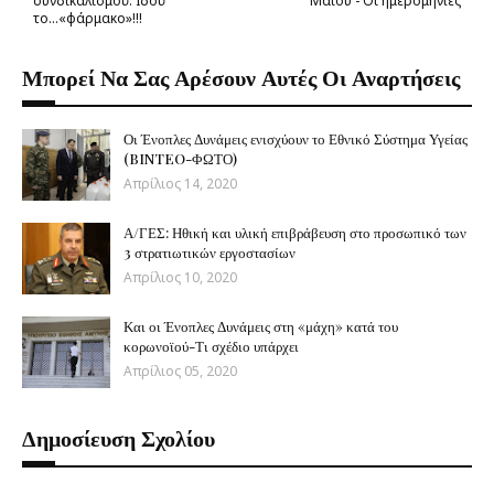
συνδικαλισμού. Ιδού
Μαΐου - Oι ημερομηνίες
το…«φάρμακο»!!!
Μπορεί Να Σας Αρέσουν Αυτές Οι Αναρτήσεις
Οι Ένοπλες Δυνάμεις ενισχύουν το Εθνικό Σύστημα Υγείας
(BINTEO-ΦΩΤΟ)
Απρίλιος 14, 2020
Α/ΓΕΣ: Ηθική και υλική επιβράβευση στο προσωπικό των
3 στρατιωτικών εργοστασίων
Απρίλιος 10, 2020
Και οι Ένοπλες Δυνάμεις στη «μάχη» κατά του
κορωνοϊού-Τι σχέδιο υπάρχει
Απρίλιος 05, 2020
Δημοσίευση Σχολίου