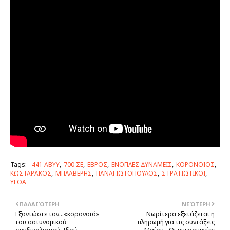
Tags:
441 ΑΒΥΥ
700 ΣΕ
ΕΒΡΟΣ
ΕΝΟΠΛΕΣ ΔΥΝΑΜΕΙΣ
ΚΟΡΟΝΟΪΟΣ
ΚΩΣΤΑΡΑΚΟΣ
ΜΠΛΑΒΕΡΗΣ
ΠΑΝΑΓΙΩΤΟΠΟΥΛΟΣ
ΣΤΡΑΤΙΩΤΙΚΟΙ
ΥΕΘΑ
ΠΑΛΑΙΌΤΕΡΗ
ΝΕΌΤΕΡΗ
Εξοντώστε τον…«κορονοϊό»
Νωρίτερα εξετάζεται η
του αστυνομικού
πληρωμή για τις συντάξεις