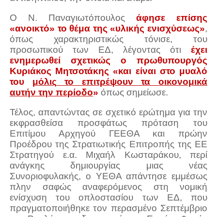
Ο Ν. Παναγιωτόπουλος
άφησε επίσης
«ανοικτό» το θέμα της «υλικής ενισχύσεως»
,
όπως χαρακτηριστικώς τόνισε, του
προσωπικού των ΕΔ, λέγοντας ότι
έχει
ενημερωθεί σχετικώς ο πρωθυπουργός
Κυριάκος Μητσοτάκης «και είναι στο μυαλό
του
μόλις το επιτρέψουν τα οικονομικά
αυτήν την περίοδο
»
όπως σημείωσε.
Τέλος, απαντώντας σε σχετικό ερώτημα για την
εκφρασθείσα προσφάτως πρόταση του
Επιτίμου Αρχηγού ΓΕΕΘΑ και πρώην
Προέδρου της Στρατιωτικής Επιτροπής της ΕΕ
Στρατηγού ε.α. Μιχαήλ Κωσταράκου, περί
ανάγκης δημιουργίας μιας νέας
Συνοριοφυλακής, ο ΥΕΘΑ απάντησε εμμέσως
πλην σαφώς αναφερόμενος στη νομική
ενίσχυση του οπλοστασίου των ΕΔ, που
πραγματοποιήθηκε τον περασμένο Σεπτέμβριο