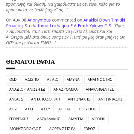
προαγωγή και δίκαιη. Να χαιρόμαστε με ότι είναι καλό για το
προσωπικό, οι "καλόψυχοι" ας…”
On Αυγ 08
Anonymous
commented on
Anaklisi Dtwn Timitiki
Proagogi Sto Vathmo Lochagou E A Emth Yplgwn O S
:
“Προς
7 Αυγούστου 7:02. Γιατί έπρεπε να γίνετε Αξιωματικοί και
Ανώτεροι μάλιστα όπως γράφεις? Τι υπέγραψες όταν μπήκες ως
ΟΠΥ και μετέπειτα ΕΜΘ?…”
ΘΕΜΑΤΟΓΡΑΦΙΑ
OLD
ΑΔΙΣΠΟ
ΑΙΓΑΙΟ
ΑΜΥΝΑ
ΑΝΑΓΝΩΣΤΗΣ
ΑΝΑΔΙΟΡΓΑΝΩΣΗ ΕΔ
ΑΝΑΔΡΟΜΙΚΑ
ΑΝΑΚΛΗΘΕΝΤΕΣ
ΑΝΕΑΕΔ
ΑΝΤΑΠΟΔΟΤΙΚΗ
ΑΝΤΩΝΑΚΗΣ
ΑΝΤΩΝΙΑΔΗΣ
ΑΟΖ
ΑΣΕΙ
ΑΣΣΥ
ΑΤΤΙΑΣ
ΒΕΡΥΚΙΟΣ
ΓΕΩΡΓΑΚΗΣ
ΔΑΣΚΑΛΑΚΗΣ
ΔΙΑΥΓΕΙΑ
ΔΙΕΘΝΗ
ΔΙΟΝΥΣΟΠΟΥΛΟΣ
ΔΩΡΕΑ ΣΤΙΣ ΕΔ
ΕΒΡΟΣ