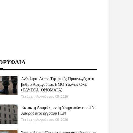
ΟΡΥΦΑΙΑ
Ανάκληση Δτων-Τιμητικές Προαγωγές στο
βαθμό Λοχαγού ε.α. ΕΜΘ Υπλγων Ο-Σ
(ΕΔΥΕΘΑ-ΟΝΟΜΑΤΑ)
Τετάρτη, Αυγούστου 05, 2026
Έκτακτη Απομάκρυνση Υπηρεσιών του ΠΝ:
Απαράδεκτο έγγραφο ΓΕΝ
Τετάρτη, Αυγούστου 05, 2026
Στουρνάρας: «Όχι» στην επαναφορά της 13ης