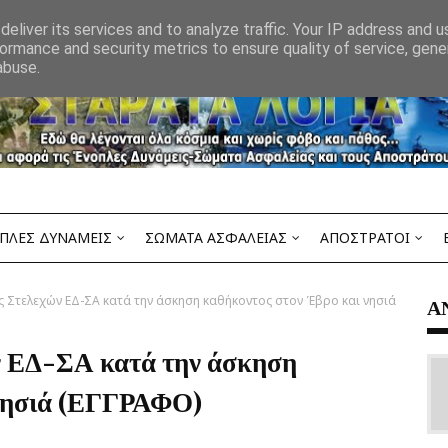
eliver its services and to analyze traffic. Your IP address and 
ormance and security metrics to ensure quality of service, gen
abuse.
ΠΛΕΣ ΔΥΝΑΜΕΙΣ
ΣΩΜΑΤΑ ΑΣΦΑΛΕΙΑΣ
ΑΠΟΣΤΡΑΤΟΙ
ς Στελεχών ΕΔ-ΣΑ κατά την άσκηση καθήκοντος στον Έβρο και νησιά
Α
ν ΕΔ-ΣΑ κατά την άσκηση
 νησιά (ΕΓΓΡΑΦΟ)