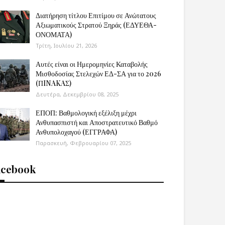
Διατήρηση τίτλου Επιτίμου σε Ανώτατους
Αξιωματικούς Στρατού Ξηράς (ΕΔΥΕΘΑ-
ΟΝΟΜΑΤΑ)
Τρίτη, Ιουλίου 21, 2026
Αυτές είναι οι Ημερομηνίες Καταβολής
Μισθοδοσίας Στελεχών ΕΔ-ΣΑ για το 2026
(ΠINAKAΣ)
Δευτέρα, Δεκεμβρίου 08, 2025
ΕΠΟΠ: Βαθμολογική εξέλιξη μέχρι
Ανθυπασπιστή και Αποστρατευτικό Βαθμό
Ανθυπολοχαγού (ΕΓΓΡΑΦΑ)
Παρασκευή, Φεβρουαρίου 07, 2025
acebook