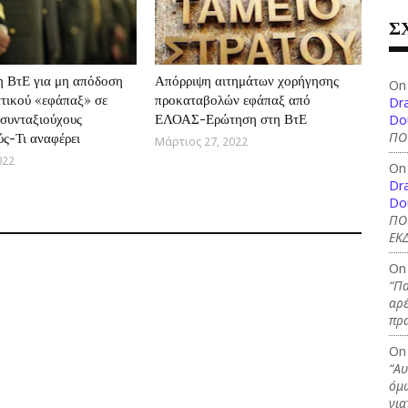
Σ
 ΒτΕ για μη απόδοση
Απόρριψη αιτημάτων χορήγησης
On
τικού «εφάπαξ» σε
προκαταβολών εφάπαξ από
Dra
 συνταξιούχους
ΕΛΟΑΣ-Ερώτηση στη ΒτΕ
Do
ύς-Τι αναφέρει
ΠΟ
Μάρτιος 27, 2022
022
On
Dra
Do
ΠΟ
ΕΚΔ
On
“Πα
αρέ
πρ
On
“Αυ
όμω
για