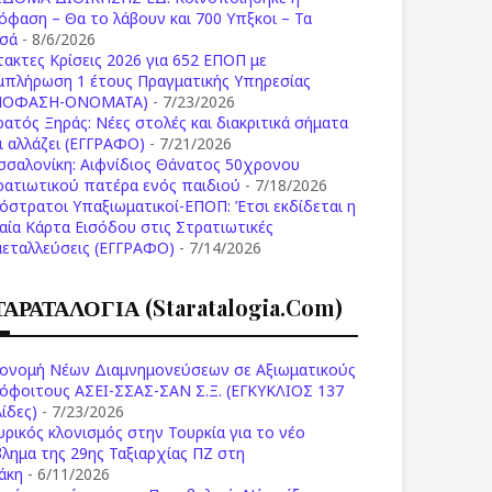
όφαση – Θα το λάβουν και 700 Υπξκοι – Τα
σά
- 8/6/2026
τακτες Κρίσεις 2026 για 652 ΕΠΟΠ με
μπλήρωση 1 έτους Πραγματικής Υπηρεσίας
ΠΟΦΑΣΗ-ONOMATA)
- 7/23/2026
ρατός Ξηράς: Νέες στολές και διακριτικά σήματα
Τι αλλάζει (ΕΓΓΡΑΦΟ)
- 7/21/2026
σσαλονίκη: Αιφνίδιος Θάνατος 50χρονου
ρατιωτικού πατέρα ενός παιδιού
- 7/18/2026
όστρατοι Υπαξιωματικοί-ΕΠΟΠ: Έτσι εκδίδεται η
ιαία Κάρτα Εισόδου στις Στρατιωτικές
μεταλλεύσεις (ΕΓΓΡΑΦΟ)
- 7/14/2026
ΤΑΡΑΤΑΛΟΓΙΑ (staratalogia.com)
ονομή Νέων Διαμνημονεύσεων σε Αξιωματικούς
όφοιτους ΑΣΕΙ-ΣΣΑΣ-ΣΑΝ Σ.Ξ. (ΕΓΚΥΚΛΙΟΣ 137
ίδες)
- 7/23/2026
υρικός κλονισμός στην Τουρκία για το νέο
βλημα της 29ης Ταξιαρχίας ΠΖ στη
άκη
- 6/11/2026