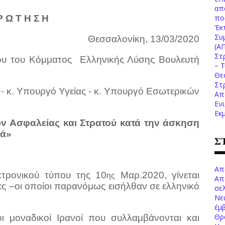
απ
πο
Ρ Ω Τ Η Σ Η
Έκ
Συ
Θεσσαλονίκη, 13/03/2020
(Α
Στ
ου του Κόμματος
Ελληνικής Λύσης Βουλευτή
– 
Θε
Στ
- κ. Υπουργό Υγείας - κ. Υπουργό Εσωτερικών
Απ
Εν
Εκ
 Ασφαλείας και Στρατού κατά την άσκηση
ιά»
Σ
Απ
τρονικού τύπου της 10
Μαρ.2020, γίνεται
ης
Απ
ς –οι οποίοι παρανόμως εισήλθαν σε ελληνικό
σελ
Νε
έμ
Θρ
ι μοναδικοί Ιρανοί που συλλαμβάνονται και