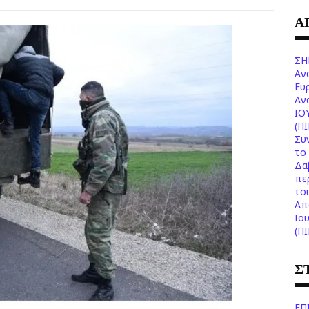
Α
ΣΗ
Αν
Ευ
Aν
ΙΟ
(Π
Συ
το 
Δα
πε
το
Aπ
Ιο
(Π
Σ
ΕΠ