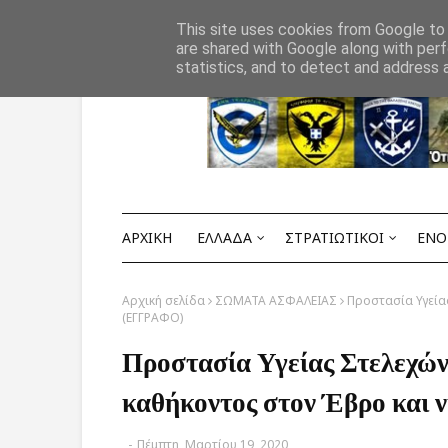
Αρχική
ΟΡΟΙ ΧΡΗΣΗΣ
ΕΠΙΚΟΙΝΩΝΙΑ
This site uses cookies from Google to d
are shared with Google along with perf
statistics, and to detect and address 
ΑΡΧΙΚΗ
ΕΛΛΑΔΑ
ΣΤΡΑΤΙΩΤΙΚΟΙ
ΕΝΟ
Αρχική σελίδα
ΣΩΜΑΤΑ ΑΣΦΑΛΕΙΑΣ
Προστασία Υγεία
(ΕΓΓΡΑΦΟ)
Προστασία Υγείας Στελεχώ
καθήκοντος στον Έβρο και
-
Πέμπτη, Μαρτίου 19, 2020