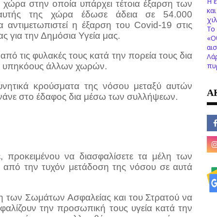
Η 
α χώρα στην οποία υπάρχει τέτοια έξαρση των
κα
αυτής της χώρα έδωσε άδεια σε 54.000
χι
 αντιμετωπιστεί η έξαρση του Covid-19 στις
Το 
ας για την Δημόσια Υγεία μας.
«Ο
αι
α από τις φυλακές τους κατά την πορεία τους δια
Λά
πυ
με υπηκόους άλλων χωρών.
δυνητικά κρούσματα της νόσου μεταξύ αυτών
Α
νάνε στο έδαφος δια μέσω των συλλήψεων.
ε, προκειμένου να διασφαλίσετε τα μέλη των
 από την τυχόν μετάδοση της νόσου σε αυτά
λη των Σωμάτων Ασφαλείας και του Στρατού να
σφαλίζουν την προσωπική τους υγεία κατά την