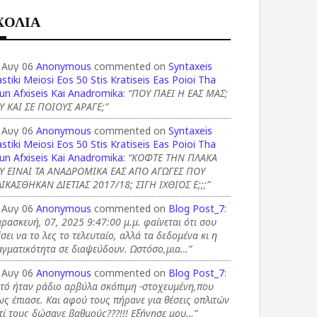
ΧΟΛΙΑ
 Αυγ 06
Anonymous
commented on
Syntaxeis
stiki Meiosi Eos 50 Stis Kratiseis Eas Poioi Tha
un Afxiseis Kai Anadromika
:
“ΠΟΥ ΠΑΕΙ Η ΕΑΣ ΜΑΣ;
Υ ΚΑΙ ΣΕ ΠΟΙΟΥΣ ΑΡΑΓΕ;”
 Αυγ 06
Anonymous
commented on
Syntaxeis
stiki Meiosi Eos 50 Stis Kratiseis Eas Poioi Tha
un Afxiseis Kai Anadromika
:
“ΚΟΦΤΕ ΤΗΝ ΠΛΑΚΑ
Υ ΕΙΝΑΙ ΤΑ ΑΝΑΔΡΟΜΙΚΑ ΕΑΣ ΑΠΟ ΑΓΩΓΕΣ ΠΟΥ
ΙΚΑΣΘΗΚΑΝ ΔΙΕΤΙΑΣ 2017/18; ΣΙΓΗ ΙΧΘΙΟΣ Ε;;;”
 Αυγ 06
Anonymous
commented on
Blog Post_7
:
ρασκευή, 07, 2025 9:47:00 μ.μ. φαίνεται ότι σου
σει να το λες το τελευταίο, αλλά τα δεδομένα κι η
αγματικότητα σε διαψεύδουν. Ωστόσο,μια…”
 Αυγ 06
Anonymous
commented on
Blog Post_7
:
τό ήταν ράδιο αρβύλα σκόπιμη -στοχευμένη,που
ς έπιασε. Και αφού τους πήρανε για θέσεις οπλιτών
τί τους δώσανε βαθμούς???!!! Εξήγησε μου…”