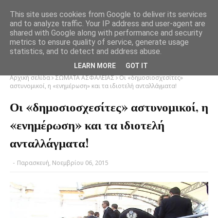
This site uses cookies from Google to deliver its services
and to analyze traffic. Your IP address and user-agent are
shared with Google along with performance and security
metrics to ensure quality of service, generate usage
statistics, and to detect and address abuse.
LEARN MORE
GOT IT
Αρχική σελίδα
ΣΩΜΑΤΑ ΑΣΦΑΛΕΙΑΣ
Οι «δημοσιοσχεσίτες»
αστυνομικοί, η «ενημέρωση» και τα ιδιοτελή ανταλλάγματα!
Οι «δημοσιοσχεσίτες» αστυνομικοί, η
«ενημέρωση» και τα ιδιοτελή
ανταλλάγματα!
-
Παρασκευή, Νοεμβρίου 06, 2015