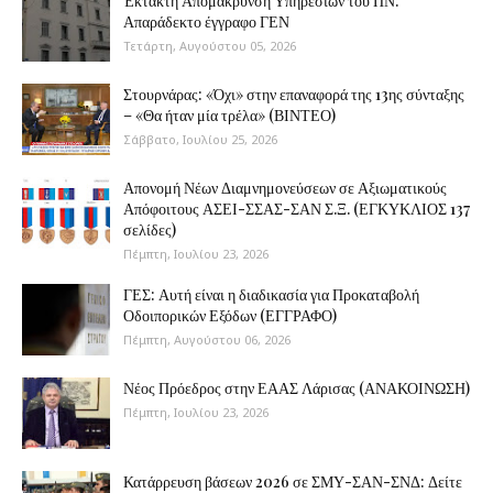
Έκτακτη Απομάκρυνση Υπηρεσιών του ΠΝ:
Απαράδεκτο έγγραφο ΓΕΝ
Τετάρτη, Αυγούστου 05, 2026
Στουρνάρας: «Όχι» στην επαναφορά της 13ης σύνταξης
– «Θα ήταν μία τρέλα» (ΒΙΝΤΕΟ)
Σάββατο, Ιουλίου 25, 2026
Απονομή Νέων Διαμνημονεύσεων σε Αξιωματικούς
Απόφοιτους ΑΣΕΙ-ΣΣΑΣ-ΣΑΝ Σ.Ξ. (ΕΓΚΥΚΛΙΟΣ 137
σελίδες)
Πέμπτη, Ιουλίου 23, 2026
ΓΕΣ: Αυτή είναι η διαδικασία για Προκαταβολή
Οδοιπορικών Εξόδων (ΕΓΓΡΑΦΟ)
Πέμπτη, Αυγούστου 06, 2026
Νέος Πρόεδρος στην ΕΑΑΣ Λάρισας (ΑΝΑΚΟΙΝΩΣΗ)
Πέμπτη, Ιουλίου 23, 2026
Κατάρρευση βάσεων 2026 σε ΣΜΥ-ΣΑΝ-ΣΝΔ: Δείτε