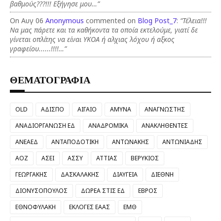
βαθμούς???!!! Εξήγησε μου…”
On Αυγ 06
Anonymous
commented on
Blog Post_7
:
“Τέλεια!!!
Να μας πάρετε και τα καθήκοντα τα οποία εκτελούμε, γιατί δε
γίνεται οπλίτης να είναι ΥΚΟΑ ή αλχιας λόχου ή αξκος
γραφείου......!!!!…”
ΘΕΜΑΤΟΓΡΑΦΙΑ
OLD
ΑΔΙΣΠΟ
ΑΙΓΑΙΟ
ΑΜΥΝΑ
ΑΝΑΓΝΩΣΤΗΣ
ΑΝΑΔΙΟΡΓΑΝΩΣΗ ΕΔ
ΑΝΑΔΡΟΜΙΚΑ
ΑΝΑΚΛΗΘΕΝΤΕΣ
ΑΝΕΑΕΔ
ΑΝΤΑΠΟΔΟΤΙΚΗ
ΑΝΤΩΝΑΚΗΣ
ΑΝΤΩΝΙΑΔΗΣ
ΑΟΖ
ΑΣΕΙ
ΑΣΣΥ
ΑΤΤΙΑΣ
ΒΕΡΥΚΙΟΣ
ΓΕΩΡΓΑΚΗΣ
ΔΑΣΚΑΛΑΚΗΣ
ΔΙΑΥΓΕΙΑ
ΔΙΕΘΝΗ
ΔΙΟΝΥΣΟΠΟΥΛΟΣ
ΔΩΡΕΑ ΣΤΙΣ ΕΔ
ΕΒΡΟΣ
ΕΘΝΟΦΥΛΑΚΗ
ΕΚΛΟΓΕΣ ΕΑΑΣ
ΕΜΘ