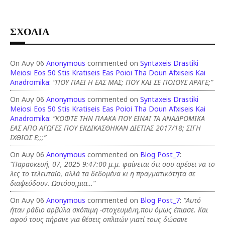
ΣΧΟΛΙΑ
On Αυγ 06
Anonymous
commented on
Syntaxeis Drastiki
Meiosi Eos 50 Stis Kratiseis Eas Poioi Tha Doun Afxiseis Kai
Anadromika
:
“ΠΟΥ ΠΑΕΙ Η ΕΑΣ ΜΑΣ; ΠΟΥ ΚΑΙ ΣΕ ΠΟΙΟΥΣ ΑΡΑΓΕ;”
On Αυγ 06
Anonymous
commented on
Syntaxeis Drastiki
Meiosi Eos 50 Stis Kratiseis Eas Poioi Tha Doun Afxiseis Kai
Anadromika
:
“ΚΟΦΤΕ ΤΗΝ ΠΛΑΚΑ ΠΟΥ ΕΙΝΑΙ ΤΑ ΑΝΑΔΡΟΜΙΚΑ
ΕΑΣ ΑΠΟ ΑΓΩΓΕΣ ΠΟΥ ΕΚΔΙΚΑΣΘΗΚΑΝ ΔΙΕΤΙΑΣ 2017/18; ΣΙΓΗ
ΙΧΘΙΟΣ Ε;;;”
On Αυγ 06
Anonymous
commented on
Blog Post_7
:
“Παρασκευή, 07, 2025 9:47:00 μ.μ. φαίνεται ότι σου αρέσει να το
λες το τελευταίο, αλλά τα δεδομένα κι η πραγματικότητα σε
διαψεύδουν. Ωστόσο,μια…”
On Αυγ 06
Anonymous
commented on
Blog Post_7
:
“Αυτό
ήταν ράδιο αρβύλα σκόπιμη -στοχευμένη,που όμως έπιασε. Και
αφού τους πήρανε για θέσεις οπλιτών γιατί τους δώσανε