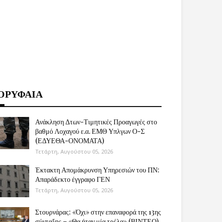
ΟΡΥΦΑΙΑ
Ανάκληση Δτων-Τιμητικές Προαγωγές στο
βαθμό Λοχαγού ε.α. ΕΜΘ Υπλγων Ο-Σ
(ΕΔΥΕΘΑ-ΟΝΟΜΑΤΑ)
Τετάρτη, Αυγούστου 05, 2026
Έκτακτη Απομάκρυνση Υπηρεσιών του ΠΝ:
Απαράδεκτο έγγραφο ΓΕΝ
Τετάρτη, Αυγούστου 05, 2026
Στουρνάρας: «Όχι» στην επαναφορά της 13ης
σύνταξης – «Θα ήταν μία τρέλα» (ΒΙΝΤΕΟ)