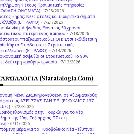
μπλήρωση 1 έτους Πραγματικής Υπηρεσίας
ΠΟΦΑΣΗ-ONOMATA)
- 7/23/2026
ρατός Ξηράς: Νέες στολές και διακριτικά σήματα
Τι αλλάζει (ΕΓΓΡΑΦΟ)
- 7/21/2026
σσαλονίκη: Αιφνίδιος Θάνατος 50χρονου
ρατιωτικού πατέρα ενός παιδιού
- 7/18/2026
όστρατοι Υπαξιωματικοί-ΕΠΟΠ: Έτσι εκδίδεται η
ιαία Κάρτα Εισόδου στις Στρατιωτικές
μεταλλεύσεις (ΕΓΓΡΑΦΟ)
- 7/14/2026
 οικονομική ασφυξία οι Στρατιωτικοί: Το 90%
νει δεύτερη «μαύρη» εργασία
- 7/13/2026
ΤΑΡΑΤΑΛΟΓΙΑ (staratalogia.com)
ονομή Νέων Διαμνημονεύσεων σε Αξιωματικούς
όφοιτους ΑΣΕΙ-ΣΣΑΣ-ΣΑΝ Σ.Ξ. (ΕΓΚΥΚΛΙΟΣ 137
ίδες)
- 7/23/2026
υρικός κλονισμός στην Τουρκία για το νέο
βλημα της 29ης Ταξιαρχίας ΠΖ στη
άκη
- 6/11/2026
επόμενη μέρα για το Πυροβολικό: Νέα «έξυπνα»