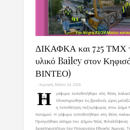
ΔΙΚΑΦΚΑ και 725 ΤΜΧ τ
υλικό Bailey στον Κηφισ
ΒΙΝΤΕΟ)
-
Κυριακή, Μαΐου 24, 2026
Η
γέφυρα τοποθετήθηκε στη θέση παλαι
Ολοκληρώθηκε τις βραδινές ώρες μεταξύ
η τοποθέτηση πεζογέφυρας στον Δήμο Ν
ποταμού. Η γέφυρα τοποθετήθηκε στη θέση παλαι
Προηγήθηκε αίτημα του Δήμου Νέας Φιλαδέλφειας 
δραστηριοτήτων του Υπουργείου Εθνικής Άμυνας. Τ