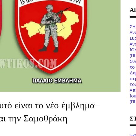
Α
ΣΗ
Αν
Ευ
Aν
ΙΟ
(Π
Συ
το 
Δα
πε
το
Aπ
Ιο
υτό είναι το νέο έμβλημα–
(Π
αι την Σαμοθράκη
Σ
Έκ