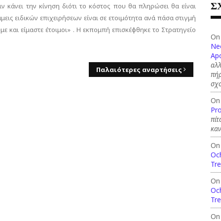
Σ
ν κάνει την κίνηση διότι το κόστος που θα πληρώσει θα είναι
άμεις ειδικών επιχειρήσεων είναι σε ετοιμότητα ανά πάσα στιγμή
ε και είμαστε έτοιμοι» . Η εκπομπή επισκέφθηκε το Στρατηγείο
On
Ne
Apo
αλλ
Παλαιότερες αναρτήσεις
πήρ
σχ
On
Pro
πίτ
καν
On
Och
Tre
On
Och
Tre
On