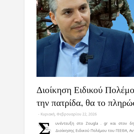
Διοίκηση Ειδικού Πολέμο
την πατρίδα, θα το πληρ
-
Κυριακή, Φεβρουαρίου 22, 2026
Σ
υνέντευξη στο Zougla . gr και στον 
Διοίκησης Ειδικού Πολέμου του ΓΕΕΘΑ, Αν