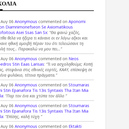
ΧΟΛΙΑ
 Αυγ 06
Anonymous
commented on
Aponomi
on Diamnimonefseon Se Axiomatikous
foitous Asei Ssas San Sx
:
“Θα φανώ χαζός,
τθα θελα να ήξερα τι κάνανε οι εν λόγω αξκοι και
ανε ηθική αμοιβή πέραν του ότι τελειώσανε τη
ολή τους.. Παρακαλώ να μου πει…”
 Αυγ 06
Anonymous
commented on
Neos
edros Stin Eaas Larisas
:
“Τι να ασχοληθούμε; Κοπή
ας, στεφάνια στις εθνικές εορτές, ΚΑΑΥ, επίσκεψη σε
ένα φυλάκιο, τέτοια πράγματα.”
 Αυγ 06
Anonymous
commented on
Stournaras
i Stin Epanafora Tis 13is Syntaxis Tha Itan Mia
la
:
“Παρ τον ένα και χτύπα τον άλλο ”
 Αυγ 06
Anonymous
commented on
Stournaras
i Stin Epanafora Tis 13is Syntaxis Tha Itan Mia
la
:
“Επίσης, καλή τύχη ”
 Αυγ 06
Anonymous
commented on
Ektakti