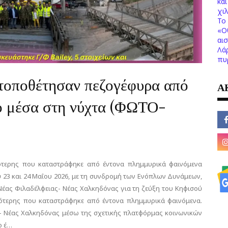
κα
χι
Το 
«Ο
αι
Λά
πυ
οποθέτησαν πεζογέφυρα από
Α
ό μέσα στη νύχτα (ΦΩΤΟ-
ότερης που καταστράφηκε από έντονα πλημμυρικά φαινόμενα
 23 και 24 Μαΐου 2026, με τη συνδρομή των Ενόπλων Δυνάμεων,
έας Φιλαδέλφειας- Νέας Χαλκηδόνας για τη ζεύξη του Κηφισού
ότερης που καταστράφηκε από έντονα πλημμυρικά φαινόμενα.
- Νέας Χαλκηδόνας μέσω της σχετικής πλατφόρμας κοινωνικών
ο έ…