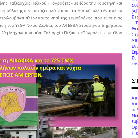
νης Ταξιαρχίας Πεζικού «Πόγραδετς» με έδρα την Κομοτηνή και
Συ
έση φύλαξης δεν κοιτάζει πλέον προς τα Δυτικά, αλλά Ανατολικά
(Α
Στ
περιλαμβάνει πλέον και το νησί της Σαμοθράκης, που είναι ένας
– 
ριση του ΥΕΘΑ Νίκου Δένδια, του Α/ΓΕΕΘΑ Στρατηγού Δημήτριου
Θε
Η 29η Μηχανοποιημένη Ταξιαρχία Πεζικού «Πόγραδετς», με έδρα
Στ
Απ
Εν
Εκ
Σε
κά
Σ
Απ
Απ
σελ
Νε
έμ
Θρ
Η 