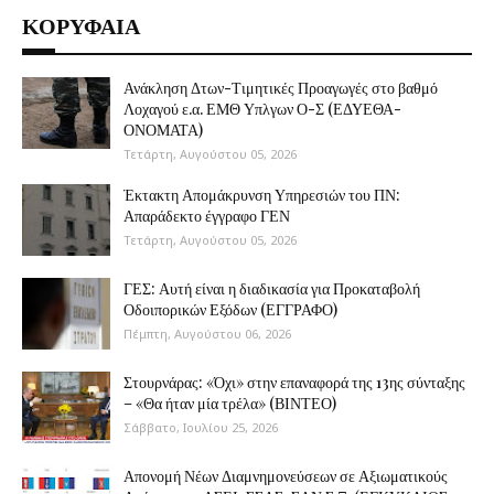
ΚΟΡΥΦΑΙΑ
Ανάκληση Δτων-Τιμητικές Προαγωγές στο βαθμό
Λοχαγού ε.α. ΕΜΘ Υπλγων Ο-Σ (ΕΔΥΕΘΑ-
ΟΝΟΜΑΤΑ)
Τετάρτη, Αυγούστου 05, 2026
Έκτακτη Απομάκρυνση Υπηρεσιών του ΠΝ:
Απαράδεκτο έγγραφο ΓΕΝ
Τετάρτη, Αυγούστου 05, 2026
ΓΕΣ: Αυτή είναι η διαδικασία για Προκαταβολή
Οδοιπορικών Εξόδων (ΕΓΓΡΑΦΟ)
Πέμπτη, Αυγούστου 06, 2026
Στουρνάρας: «Όχι» στην επαναφορά της 13ης σύνταξης
– «Θα ήταν μία τρέλα» (ΒΙΝΤΕΟ)
Σάββατο, Ιουλίου 25, 2026
Απονομή Νέων Διαμνημονεύσεων σε Αξιωματικούς