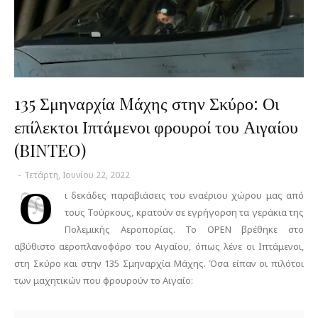
135 Σμηναρχία Mάχης στην Σκύρο: Οι
επίλεκτοι Ιπτάμενοι φρουροί του Αιγαίου
(BINTEO)
-
Τετάρτη, Ιουνίου 22, 2022
Ο
ι δεκάδες παραβιάσεις του εναέριου χώρου μας από
τους Τούρκους, κρατούν σε εγρήγορση τα γεράκια της
Πολεμικής Αεροπορίας. Το OPEN βρέθηκε στο
αβύθιστο αεροπλανοφόρο του Αιγαίου, όπως λένε οι Ιπτάμενοι,
στη Σκύρο και στην 135 Σμηναρχία Μάχης. Όσα είπαν οι πιλότοι
των μαχητικών που φρουρούν το Αιγαίο: