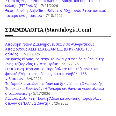
Στρατός Ξηράς: Νέες στολές και διακριτικά σήματα – Τι
αλλάζει (ΕΓΓΡΑΦΟ)
- 7/21/2026
Θεσσαλονίκη: Αιφνίδιος Θάνατος 50χρονου Στρατιωτικού
πατέρα ενός παιδιού
- 7/18/2026
ΣΤΑΡΑΤΑΛΟΓΙΑ (staratalogia.com)
Απονομή Νέων Διαμνημονεύσεων σε Αξιωματικούς
Απόφοιτους ΑΣΕΙ-ΣΣΑΣ-ΣΑΝ Σ.Ξ. (ΕΓΚΥΚΛΙΟΣ 137
σελίδες)
- 7/23/2026
Νευρικός κλονισμός στην Τουρκία για το νέο έμβλημα της
29ης Ταξιαρχίας ΠΖ στη Θράκη
- 6/11/2026
Η επόμενη μέρα για το Πυροβολικό: Νέα «έξυπνα» και
φονικά βλήματα ακριβείας για τα πυροβόλα 155
χιλιοστών
- 6/9/2026
Το Ισραήλ τελειώνει με Ιράν και ξεκινάει με «Οθωμανική»
Τουρκία και Ερντογάν–Η Άγκυρα αισθάνεται γεωπολιτικά
απομονωμένη
- 5/27/2026
Λάρισα: Δόθηκε η Πρώτη Άδεια κατασκευής πυροβόλων
όπλων σε Έλληνα ιδιώτη
- 5/26/2026