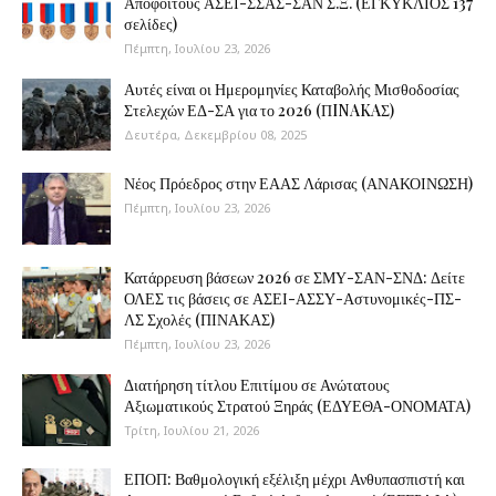
Απόφοιτους ΑΣΕΙ-ΣΣΑΣ-ΣΑΝ Σ.Ξ. (ΕΓΚΥΚΛΙΟΣ 137
σελίδες)
Πέμπτη, Ιουλίου 23, 2026
Αυτές είναι οι Ημερομηνίες Καταβολής Μισθοδοσίας
Στελεχών ΕΔ-ΣΑ για το 2026 (ΠINAKAΣ)
Δευτέρα, Δεκεμβρίου 08, 2025
Νέος Πρόεδρος στην ΕΑΑΣ Λάρισας (ΑΝΑΚΟΙΝΩΣΗ)
Πέμπτη, Ιουλίου 23, 2026
Κατάρρευση βάσεων 2026 σε ΣΜΥ-ΣΑΝ-ΣΝΔ: Δείτε
ΟΛΕΣ τις βάσεις σε ΑΣΕΙ-ΑΣΣΥ-Αστυνομικές-ΠΣ-
ΛΣ Σχολές (ΠΙΝΑΚΑΣ)
Πέμπτη, Ιουλίου 23, 2026
Διατήρηση τίτλου Επιτίμου σε Ανώτατους
Αξιωματικούς Στρατού Ξηράς (ΕΔΥΕΘΑ-ΟΝΟΜΑΤΑ)
Τρίτη, Ιουλίου 21, 2026
ΕΠΟΠ: Βαθμολογική εξέλιξη μέχρι Ανθυπασπιστή και