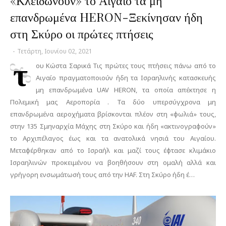
«Κλειδώνουν» το Αιγαίο τα μη
επανδρωμένα HERON-Ξεκίνησαν ήδη
στη Σκύρο οι πρώτες πτήσεις
-
Τετάρτη, Ιουνίου 02, 2021
τ
ου Κώστα Σαρικά Τις πρώτες τους πτήσεις πάνω από το
Αιγαίο πραγματοποιούν ήδη τα Ισραηλινής κατασκευής
μη επανδρωμένα UAV HERON, τα οποία απέκτησε η
Πολεμική μας Αεροπορία . Τα δύο υπερσύγχρονα μη
επανδρωμένα αεροχήματα βρίσκονται πλέον στη «φωλιά» τους,
στην 135 Σμηναρχία Μάχης στη Σκύρο και ήδη «ακτινογραφούν»
το Αρχιπέλαγος έως και τα ανατολικά νησιά του Αιγαίου.
Μεταφέρθηκαν από το Ισραήλ και μαζί τους έφτασε κλιμάκιο
Ισραηλινών προκειμένου να βοηθήσουν στη ομαλή αλλά και
γρήγορη ενσωμάτωσή τους από την HAF. Στη Σκύρο ήδη έ…