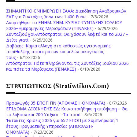
ΣΗΜΑΝΤΙΚΟ-ΕΝΗΜΕΡΩΣΗ ΕΑΑΑ: Διεκδίκηση Αναδρομικών
ΕΑΣ για Συντάξεις Άνω των 1.400 Ευρώ
- 7/5/2026
Aναρτήθηκε το ENHM. ΣΗΜ. ΚΥΡΙΑΣ ΣΥΝΤΑΞΗΣ ΙΟΥΛΙΟΥ
2026–Ημερομηνίες Μερισμάτων (ΠΙΝΑΚΕΣ)
- 6/29/2026
Συνταξιούχοι-Απόστρατοι: Θα χάσουν λεφτά και το 2027 –
Δείτε γιατί
- 6/25/2026
Δαβάκης: Καμία αλλαγή στο καθεστώς υγειονομικής
περίθαλψης αποστράτων και μελών οικογένειάς
τους
- 6/18/2026
Aπόστρατοι: Πότε πληρώνονται τις Συντάξεις Ιουλίου 2026
και πότε τα Μερίσματα (ΠΙΝΑΚΕΣ)
- 6/10/2026
ΣΤΡΑΤΙΩΤΙΚΟΣ (stratiwtikos.com)
Προαγωγές 35 ΕΠΟΠ ΠΝ (ΑΠΟΦΑΣΗ-ΟΝΟΜΑΤΑ)
- 8/7/2026
ΕΠΙΔΟΜΑ ΔΙΟΙΚΗΣΗΣ ΕΔ: Κοινοποιήθηκε η απόφαση – Θα
το λάβουν και 700 Υπξκοι – Τα ποσά
- 8/6/2026
Έκτακτες Κρίσεις 2026 για 652 ΕΠΟΠ με Συμπλήρωση 1
έτους Πραγματικής Υπηρεσίας (ΑΠΟΦΑΣΗ-
ONOMATA)
- 7/23/2026