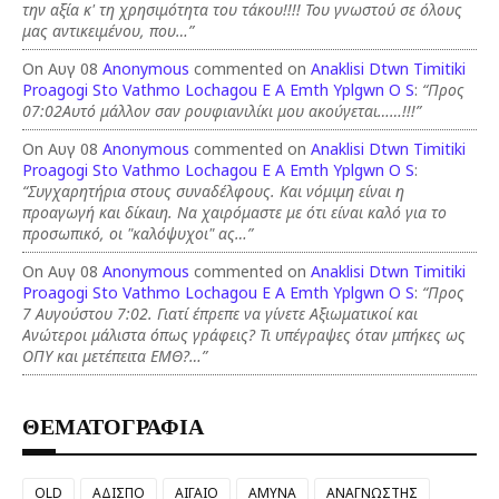
την αξία κ' τη χρησιμότητα του τάκου!!!! Του γνωστού σε όλους
μας αντικειμένου, που…”
On Αυγ 08
Anonymous
commented on
Anaklisi Dtwn Timitiki
Proagogi Sto Vathmo Lochagou E A Emth Yplgwn O S
:
“Προς
07:02Αυτό μάλλον σαν ρουφιανιλίκι μου ακούγεται……!!!”
On Αυγ 08
Anonymous
commented on
Anaklisi Dtwn Timitiki
Proagogi Sto Vathmo Lochagou E A Emth Yplgwn O S
:
“Συγχαρητήρια στους συναδέλφους. Και νόμιμη είναι η
προαγωγή και δίκαιη. Να χαιρόμαστε με ότι είναι καλό για το
προσωπικό, οι "καλόψυχοι" ας…”
On Αυγ 08
Anonymous
commented on
Anaklisi Dtwn Timitiki
Proagogi Sto Vathmo Lochagou E A Emth Yplgwn O S
:
“Προς
7 Αυγούστου 7:02. Γιατί έπρεπε να γίνετε Αξιωματικοί και
Ανώτεροι μάλιστα όπως γράφεις? Τι υπέγραψες όταν μπήκες ως
ΟΠΥ και μετέπειτα ΕΜΘ?…”
ΘΕΜΑΤΟΓΡΑΦΙΑ
OLD
ΑΔΙΣΠΟ
ΑΙΓΑΙΟ
ΑΜΥΝΑ
ΑΝΑΓΝΩΣΤΗΣ