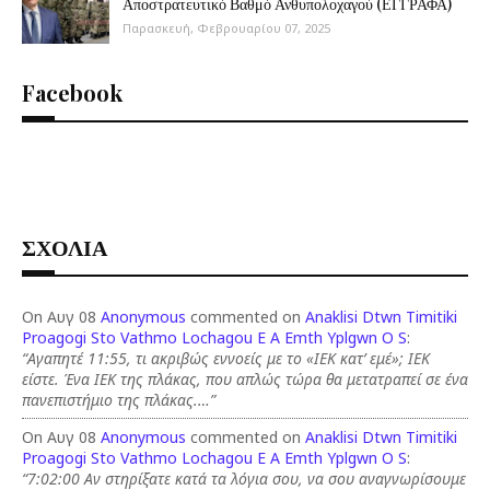
Αποστρατευτικό Βαθμό Ανθυπολοχαγού (ΕΓΓΡΑΦΑ)
Παρασκευή, Φεβρουαρίου 07, 2025
Facebook
ΣΧΟΛΙΑ
On Αυγ 08
Anonymous
commented on
Anaklisi Dtwn Timitiki
Proagogi Sto Vathmo Lochagou E A Emth Yplgwn O S
:
“Αγαπητέ 11:55, τι ακριβώς εννοείς με το «ΙΕΚ κατ’ εμέ»; ΙΕΚ
είστε. Ένα ΙΕΚ της πλάκας, που απλώς τώρα θα μετατραπεί σε ένα
πανεπιστήμιο της πλάκας.…”
On Αυγ 08
Anonymous
commented on
Anaklisi Dtwn Timitiki
Proagogi Sto Vathmo Lochagou E A Emth Yplgwn O S
:
“7:02:00 Αν στηρίξατε κατά τα λόγια σου, να σου αναγνωρίσουμε