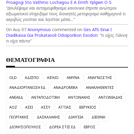
Proagogi Sto Vathmo Lochagou E A Emth Yplgwn O S
:
“Δουλέψαμε και ανταμειφθηκαμε.κανονικα έπρεπε ανώτεροι
αξιωματικοί.στηριξαμε τους διοικητές.μετεφεραμε καθημερινά τι
ακριβώς γινόταν και λεγόταν μέσα…”
On Αυγ 07
Anonymous
commented on
Ges Afti Einai I
Diadikasia Gia Prokatavoli Odoiporikon Exodon
:
“τι είχες Γιάννη
τι είχα πάντα”
ΘΕΜΑΤΟΓΡΑΦΙΑ
OLD
ΑΔΙΣΠΟ
ΑΙΓΑΙΟ
ΑΜΥΝΑ
ΑΝΑΓΝΩΣΤΗΣ
ΑΝΑΔΙΟΡΓΑΝΩΣΗ ΕΔ
ΑΝΑΔΡΟΜΙΚΑ
ΑΝΑΚΛΗΘΕΝΤΕΣ
ΑΝΕΑΕΔ
ΑΝΤΑΠΟΔΟΤΙΚΗ
ΑΝΤΩΝΑΚΗΣ
ΑΝΤΩΝΙΑΔΗΣ
ΑΟΖ
ΑΣΕΙ
ΑΣΣΥ
ΑΤΤΙΑΣ
ΒΕΡΥΚΙΟΣ
ΓΕΩΡΓΑΚΗΣ
ΔΑΣΚΑΛΑΚΗΣ
ΔΙΑΥΓΕΙΑ
ΔΙΕΘΝΗ
ΔΙΟΝΥΣΟΠΟΥΛΟΣ
ΔΩΡΕΑ ΣΤΙΣ ΕΔ
ΕΒΡΟΣ