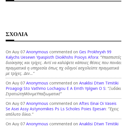
ΣΧΟΛΙΑ
On Αυγ 07
Anonymous
commented on
Ges Prokhryxh 99
Kalychs Uesewn Ypaspisth Dioikhshs Poioys Afora
:
“Υπασπιστές
διοίκησης και τρίχες. Αντί να καλύψετε κάποιες θέσεις που πονάει
πραγματικά η υπηρεσία όπως πχ οδηγοί ασχολείστε πραγματικά
με τρίχες. Δεν…”
On Αυγ 07
Anonymous
commented on
Anaklisi Dtwn Timitiki
Proagogi Sto Vathmo Lochagou E A Emth Yplgwn O S
:
“Ξυδάκι
ΣτρατιώτηΜόνιμεΥπαξιωματικέ”
On Αυγ 07
Anonymous
commented on
Aftes Einai Oi Vaseis
Se Asei Assy Astynomikes Ps Ls Scholes Poies Epesan
:
“Έχεις
απόλυτο δίκιο.”
On Αυγ 07
Anonymous
commented on
Anaklisi Dtwn Timitiki