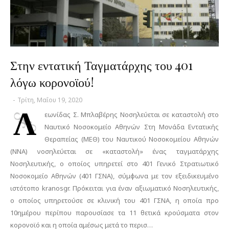
Στην εντατική Ταγματάρχης του 401
λόγω κορονοϊού!
-
Τρίτη, Μαΐου 19, 2020
Λ
εωνίδας Σ. Μπλαβέρης Νοσηλεύεται σε καταστολή στο
Ναυτικό Νοσοκομείο Αθηνών Στη Μονάδα Εντατικής
Θεραπείας (ΜΕΘ) του Ναυτικού Νοσοκομείου Αθηνών
(ΝΝΑ) νοσηλεύεται σε «καταστολή» ένας ταγματάρχης
Νοσηλευτικής, ο οποίος υπηρετεί στο 401 Γενικό Στρατιωτικό
Νοσοκομείο Αθηνών (401 ΓΣΝΑ), σύμφωνα με τον εξειδικευμένο
ιστότοπο kranosgr. Πρόκειται για έναν αξιωματικό Νοσηλευτικής,
ο οποίος υπηρετούσε σε κλινική του 401 ΓΣΝΑ, η οποία προ
10ημέρου περίπου παρουσίασε τα 11 θετικά κρούσματα στον
κορονοϊό και η οποία αμέσως μετά το περισ…