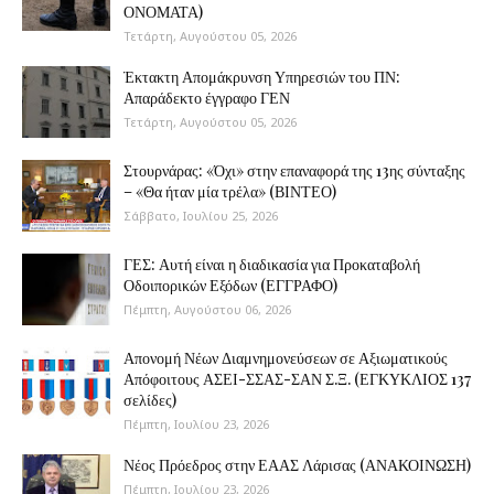
ΟΝΟΜΑΤΑ)
Τετάρτη, Αυγούστου 05, 2026
Έκτακτη Απομάκρυνση Υπηρεσιών του ΠΝ:
Απαράδεκτο έγγραφο ΓΕΝ
Τετάρτη, Αυγούστου 05, 2026
Στουρνάρας: «Όχι» στην επαναφορά της 13ης σύνταξης
– «Θα ήταν μία τρέλα» (ΒΙΝΤΕΟ)
Σάββατο, Ιουλίου 25, 2026
ΓΕΣ: Αυτή είναι η διαδικασία για Προκαταβολή
Οδοιπορικών Εξόδων (ΕΓΓΡΑΦΟ)
Πέμπτη, Αυγούστου 06, 2026
Απονομή Νέων Διαμνημονεύσεων σε Αξιωματικούς
Απόφοιτους ΑΣΕΙ-ΣΣΑΣ-ΣΑΝ Σ.Ξ. (ΕΓΚΥΚΛΙΟΣ 137
σελίδες)
Πέμπτη, Ιουλίου 23, 2026
Νέος Πρόεδρος στην ΕΑΑΣ Λάρισας (ΑΝΑΚΟΙΝΩΣΗ)
Πέμπτη, Ιουλίου 23, 2026