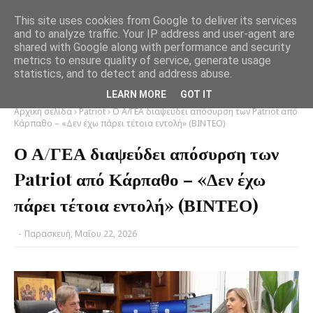
This site uses cookies from Google to deliver its services
and to analyze traffic. Your IP address and user-agent are
shared with Google along with performance and security
metrics to ensure quality of service, generate usage
statistics, and to detect and address abuse.
LEARN MORE
GOT IT
Αρχική σελίδα
Patriot
Ο Α/ΓΕΑ διαψεύδει απόσυρση των Patriot από
Κάρπαθο – «Δεν έχω πάρει τέτοια εντολή» (ΒΙΝΤΕΟ)
Ο Α/ΓΕΑ διαψεύδει απόσυρση των
Patriot από Κάρπαθο – «Δεν έχω
πάρει τέτοια εντολή» (ΒΙΝΤΕΟ)
-
Παρασκευή, Μαΐου 22, 2026