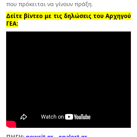
που πρόκειται να γίνουν πράξη.
Δείτε βίντεο με τις δηλώσεις του Αρχηγού
ΓΕΑ:
ΠΗΓΗ:
newsit.gr
-
onalert.gr