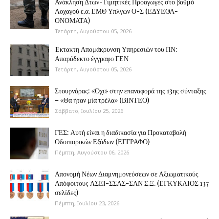
Ανάκληση Δτων-Τιμητικές Προαγωγές στο βαθμό
Λοχαγού ε.α. ΕΜΘ Υπλγων Ο-Σ (ΕΔΥΕΘΑ-
ΟΝΟΜΑΤΑ)
Τετάρτη, Αυγούστου 05, 2026
Έκτακτη Απομάκρυνση Υπηρεσιών του ΠΝ:
Απαράδεκτο έγγραφο ΓΕΝ
Τετάρτη, Αυγούστου 05, 2026
Στουρνάρας: «Όχι» στην επαναφορά της 13ης σύνταξης
– «Θα ήταν μία τρέλα» (ΒΙΝΤΕΟ)
Σάββατο, Ιουλίου 25, 2026
ΓΕΣ: Αυτή είναι η διαδικασία για Προκαταβολή
Οδοιπορικών Εξόδων (ΕΓΓΡΑΦΟ)
Πέμπτη, Αυγούστου 06, 2026
Απονομή Νέων Διαμνημονεύσεων σε Αξιωματικούς
Απόφοιτους ΑΣΕΙ-ΣΣΑΣ-ΣΑΝ Σ.Ξ. (ΕΓΚΥΚΛΙΟΣ 137
σελίδες)
Πέμπτη, Ιουλίου 23, 2026