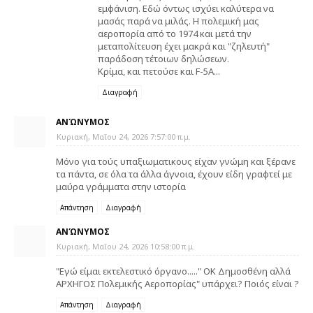
εμφάνιση. Εδώ όντως ισχύει καλύτερα να
μασάς παρά να μιλάς. H πολεμική μας
αεροπορία από το 1974 και μετά την
μεταπολίτευση έχει μακρά και "ζηλευτή"
παράδοση τέτοιων δηλώσεων.
Κρίμα, και πετούσε και F-5A...
Διαγραφή
ΑΝΏΝΥΜΟΣ
Κυριακή, Μαΐου 24, 2026 7:57:00 π.μ.
Μόνο για τούς υπαξιωματικους είχαν γνώμη και ξέρανε
τα πάντα, σε όλα τα άλλα άγνοια, έχουν είδη γραφτεί με
μαύρα γράμματα στην ιστορία
Απάντηση
Διαγραφή
ΑΝΏΝΥΜΟΣ
Κυριακή, Μαΐου 24, 2026 10:58:00 π.μ.
"Εγώ είμαι εκτελεστικό όργανο....." ΟΚ Δημοσθένη αλλά
ΑΡΧΗΓΟΣ Πολεμικής Αεροπορίας" υπάρχει? Ποιός είναι ?
Απάντηση
Διαγραφή