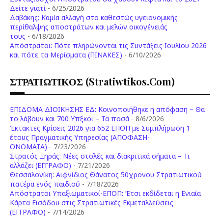
Δείτε γιατί
- 6/25/2026
Δαβάκης: Καμία αλλαγή στο καθεστώς υγειονομικής
περίθαλψης αποστράτων και μελών οικογένειάς
τους
- 6/18/2026
Aπόστρατοι: Πότε πληρώνονται τις Συντάξεις Ιουλίου 2026
και πότε τα Μερίσματα (ΠΙΝΑΚΕΣ)
- 6/10/2026
ΣΤΡΑΤΙΩΤΙΚΟΣ (stratiwtikos.com)
ΕΠΙΔΟΜΑ ΔΙΟΙΚΗΣΗΣ ΕΔ: Κοινοποιήθηκε η απόφαση – Θα
το λάβουν και 700 Υπξκοι – Τα ποσά
- 8/6/2026
Έκτακτες Κρίσεις 2026 για 652 ΕΠΟΠ με Συμπλήρωση 1
έτους Πραγματικής Υπηρεσίας (ΑΠΟΦΑΣΗ-
ONOMATA)
- 7/23/2026
Στρατός Ξηράς: Νέες στολές και διακριτικά σήματα – Τι
αλλάζει (ΕΓΓΡΑΦΟ)
- 7/21/2026
Θεσσαλονίκη: Αιφνίδιος Θάνατος 50χρονου Στρατιωτικού
πατέρα ενός παιδιού
- 7/18/2026
Απόστρατοι Υπαξιωματικοί-ΕΠΟΠ: Έτσι εκδίδεται η Ενιαία
Κάρτα Εισόδου στις Στρατιωτικές Εκμεταλλεύσεις
(ΕΓΓΡΑΦΟ)
- 7/14/2026