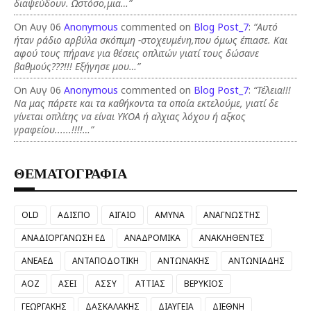
διαψεύδουν. Ωστόσο,μια…”
On Αυγ 06
Anonymous
commented on
Blog Post_7
:
“Αυτό
ήταν ράδιο αρβύλα σκόπιμη -στοχευμένη,που όμως έπιασε. Και
αφού τους πήρανε για θέσεις οπλιτών γιατί τους δώσανε
βαθμούς???!!! Εξήγησε μου…”
On Αυγ 06
Anonymous
commented on
Blog Post_7
:
“Τέλεια!!!
Να μας πάρετε και τα καθήκοντα τα οποία εκτελούμε, γιατί δε
γίνεται οπλίτης να είναι ΥΚΟΑ ή αλχιας λόχου ή αξκος
γραφείου......!!!!…”
ΘΕΜΑΤΟΓΡΑΦΙΑ
OLD
ΑΔΙΣΠΟ
ΑΙΓΑΙΟ
ΑΜΥΝΑ
ΑΝΑΓΝΩΣΤΗΣ
ΑΝΑΔΙΟΡΓΑΝΩΣΗ ΕΔ
ΑΝΑΔΡΟΜΙΚΑ
ΑΝΑΚΛΗΘΕΝΤΕΣ
ΑΝΕΑΕΔ
ΑΝΤΑΠΟΔΟΤΙΚΗ
ΑΝΤΩΝΑΚΗΣ
ΑΝΤΩΝΙΑΔΗΣ
ΑΟΖ
ΑΣΕΙ
ΑΣΣΥ
ΑΤΤΙΑΣ
ΒΕΡΥΚΙΟΣ
ΓΕΩΡΓΑΚΗΣ
ΔΑΣΚΑΛΑΚΗΣ
ΔΙΑΥΓΕΙΑ
ΔΙΕΘΝΗ