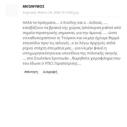
ΑΝΏΝΥΜΟΣ
Κυριακή, Μαΐου 24, 2026 12:12:00 μ.μ.
Απλά τα πράγματα..... ο Κούλης και ο ...ένδειας .....
κατεβάζουν τα βρακιά της χώρας (απόσυρση patriot από
σημεία στρατηγικής σημασιας για την άμυνα) ...... ώστε
να καθυσυχαστουν οι Τούρκοι και να μην έχουμε θερμό
επεισόδιο πριν τις εκλογές...ο εν λόγω Αρχηγός απλά
ρίχνει στάχτη στα μάτια μας....για να μην φανεί η
υποχωρητικότητα και υποτέλεια της πολιτικής σκηνής
.....στο Σουλτάνο Ερντογάν....θυμηθείτε χειροφιλημα που
του έδωσε ο ΥΠΕΞ Γεραπετριτης....
Απάντηση
Διαγραφή