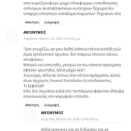
απο κυροζηνοφορο μεχρι πλατφορμες τοποθετησης
οπλισμων αναταλλακτικων κινητηρων ξεχωρα δεν
υπαρχει υποστεγο-καταλυμα Χειριστων-Τεχνικων κλπ
Απάντηση
Διαγραφή
ΑΝΏΝΥΜΟΣ
Σάββατο, Μαΐου 23, 2026 9:55:00 μ.μ.
"Δεν γνωρίζω, αν μου δοθεί κάποια τέτοια εντολή εγώ
είμαι εκτελεστικό όργανο, δεν παίρνω τέτοιου είδους
αποφάσεις.
Μπορώ να εισηγηθώ, μπορώ να πω κάποια πράγματα
εφόσον ερωτηθώ, αλλά μέχρι εκεί".
Συγνώμη, αλλά αν όντως είπε τέτοια πράγματα, αυτός
είναι Αρχηγός Γενικού Επιτελείου ή υποδεκανέας;
Τι ξεφτίλα!!!
Κάτι δεν πηγαίνει καλά στο πεντάγωνο φαίνεται έλλειψη
επικοινωνίας στο κορυφαίο επίπεδο.
Απάντηση
Διαγραφή
ΑΝΏΝΥΜΟΣ
Κυριακή, Μαΐου 24, 2026 10:42:00 π.μ.
Απλά τραγικός και σε δηλώσεις και σε