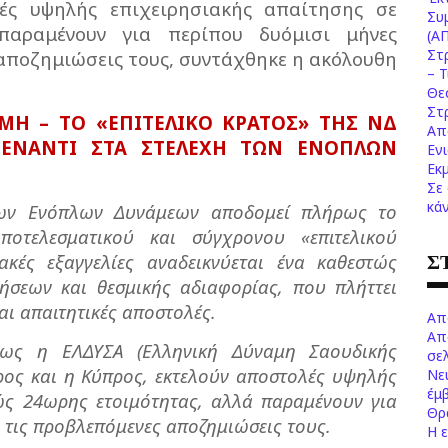
ές υψηλής επιχειρησιακής απαίτησης σε
Συ
παραμένουν για περίπου δυόμισι μήνες
(Α
Στ
αποζημιώσεις τους, συντάχθηκε η ακόλουθη
– 
Θε
Στ
Η – ΤΟ «ΕΠΙΤΕΛΙΚΟ ΚΡΑΤΟΣ» ΤΗΣ ΝΔ
Απ
ΠΕΝΑΝΤΙ ΣΤΑ ΣΤΕΛΕΧΗ ΤΩΝ ΕΝΟΠΛΩΝ
Εν
Εκ
Σε
κά
των Ενόπλων Δυνάμεων αποδομεί πλήρως το
ποτελεσματικού και σύγχρονου «επιτελικού
Σ
ακές εξαγγελίες αναδεικνύεται ένα καθεστώς
ρήσεων και θεσμικής αδιαφορίας, που πλήττει
αι απαιτητικές αποστολές.
Απ
Απ
πως η ΕΛΔΥΣΑ (Ελληνική Δύναμη Σαουδικής
σελ
ρος και η Κύπρος, εκτελούν αποστολές υψηλής
Νε
έμ
τώς 24ωρης ετοιμότητας, αλλά παραμένουν για
Θρ
 τις προβλεπόμενες αποζημιώσεις τους.
Η 