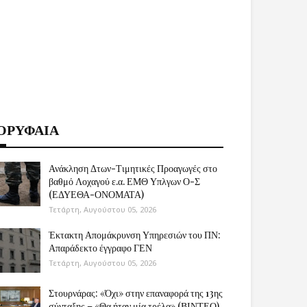
ΟΡΥΦΑΙΑ
Ανάκληση Δτων-Τιμητικές Προαγωγές στο
βαθμό Λοχαγού ε.α. ΕΜΘ Υπλγων Ο-Σ
(ΕΔΥΕΘΑ-ΟΝΟΜΑΤΑ)
Τετάρτη, Αυγούστου 05, 2026
Έκτακτη Απομάκρυνση Υπηρεσιών του ΠΝ:
Απαράδεκτο έγγραφο ΓΕΝ
Τετάρτη, Αυγούστου 05, 2026
Στουρνάρας: «Όχι» στην επαναφορά της 13ης
σύνταξης – «Θα ήταν μία τρέλα» (ΒΙΝΤΕΟ)