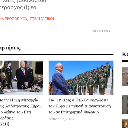
έραρχος (Ι) εα
ΝΑ ΠΡΟΣΩΠΙΚΟΥ
ΣΤΡΑΤΙΩΤΙΚΟΙ
ΝΕΌΤΕΡΗ
αρτήσεις
Κ
ολη: Η 12η Μεραρχία
Για 4 ημέρες ο ΠτΔ θα «οργώσει»
ους Απόστρατους Έβρου
τον Έβρο με πιθανή Διανυκτέρευσή
μο δείπνο του ΠτΔ–
του σε Επιτηρητικό Φυλάκιο
ιδράσεις
Μάϊος 12, 2026
ΩΣΗ)