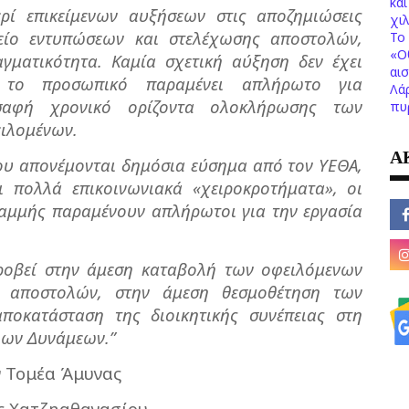
κα
ερί επικείμενων αυξήσεων στις αποζημιώσεις
χι
λείο εντυπώσεων και στελέχωσης αποστολών,
Το 
«Ο
ματικότητα. Καμία σχετική αύξηση δεν έχει
αι
ώ το προσωπικό παραμένει απλήρωτο για
Λά
 σαφή χρονικό ορίζοντα ολοκλήρωσης των
πυ
ιλομένων.
Α
ου απονέμονται δημόσια εύσημα από τον ΥΕΘΑ,
ι πολλά επικοινωνιακά «χειροκροτήματα», οι
αμμής παραμένουν απλήρωτοι για την εργασία
ροβεί στην άμεση καταβολή των οφειλόμενων
 αποστολών, στην άμεση θεσμοθέτηση των
ποκατάσταση της διοικητικής συνέπειας στη
λων Δυνάμεων.”
ν Τομέα Άμυνας
ς Χατζηαθανασίου