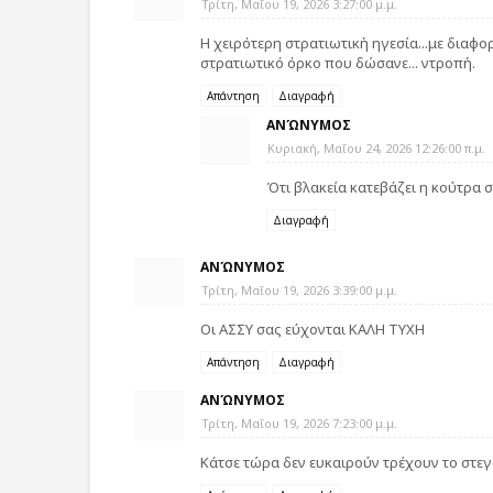
Τρίτη, Μαΐου 19, 2026 3:27:00 μ.μ.
Η χειρότερη στρατιωτική ηγεσία...με διαφορ
στρατιωτικό όρκο που δώσανε... ντροπή.
Απάντηση
Διαγραφή
ΑΝΏΝΥΜΟΣ
Κυριακή, Μαΐου 24, 2026 12:26:00 π.μ.
Ότι βλακεία κατεβάζει η κούτρα σ
Διαγραφή
ΑΝΏΝΥΜΟΣ
Τρίτη, Μαΐου 19, 2026 3:39:00 μ.μ.
Οι ΑΣΣΥ σας εύχονται ΚΑΛΗ ΤΥΧΗ
Απάντηση
Διαγραφή
ΑΝΏΝΥΜΟΣ
Τρίτη, Μαΐου 19, 2026 7:23:00 μ.μ.
Κάτσε τώρα δεν ευκαιρούν τρέχουν το στε