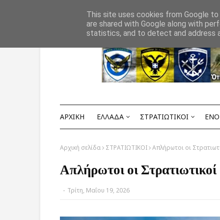
Αρχική
ΟΡΟΙ ΧΡΗΣΗΣ
ΕΠΙΚΟΙΝΩΝΙΑ
This site uses cookies from Google to d
are shared with Google along with perf
statistics, and to detect and address 
ΑΡΧΙΚΗ
ΕΛΛΑΔΑ
ΣΤΡΑΤΙΩΤΙΚΟΙ
ΕΝΟ
Αρχική σελίδα
ΣΤΡΑΤΙΩΤΙΚΟΙ
Απλήρωτοι οι Στρατιωτ
Απλήρωτοι οι Στρατιωτικο
-
Τρίτη, Μαΐου 19, 2026