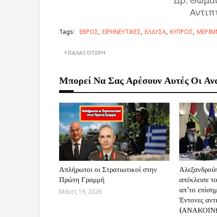
Αντιπτ
Tags:
ΕΒΡΟΣ
ΕΙΡΗΝΕΥΤΙΚΕΣ
ΕΛΔΥΣΑ
ΚΥΠΡΟΣ
ΜΕΡΙΜ
ΠΑΛΑΙΌΤΕΡΗ
Μπορεί Να Σας Αρέσουν Αυτές Οι Αν
Απλήρωτοι οι Στρατιωτικοί στην
Αλεξανδρούπ
Πρώτη Γραμμή
απέκλεισε τ
απ’το επίση
Μάϊος 19, 2026
Έντονες αντ
(ΑΝΑΚΟΙΝ