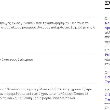
Σ
On
Ne
οαγωγές Σχων γυναικών που ταλαιπωρηθηκαν Όλα τους τα
 στους άξιους μάχιμους Αντγους πολεμώντας Στην μάχη της Λ.
Apo
αλλ
πήρ
σχ
On
Pro
πίτ
ικά για τους δεύτερους!
καν
On
Och
Tre
 στους 10 ανώτατους έχουν χάλκινο ρόμβο και όχι χρυσό. Ε; Άρα
On
αν παραμεθόρια τα 5 έως 9 χρόνια το πολύ,τα υπόλοιπα 35
Och
ισα και καμιά Ξάνθη βαριά βαριά. Μην λες πολλά.
Tre
On