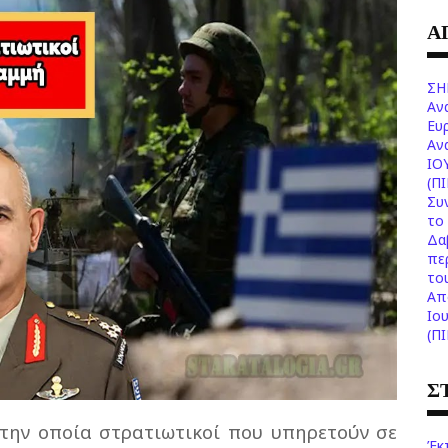
Α
ΣΗ
Αν
Ευ
Aν
ΙΟ
(Π
Συ
το 
Δα
πε
το
Aπ
Ιο
(Π
Σ
 την οποία στρατιωτικοί που υπηρετούν σε
Έκ