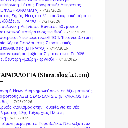
μπλήρωση 1 έτους Πραγματικής Υπηρεσίας
ΠΟΦΑΣΗ-ONOMATA)
- 7/23/2026
ρατός Ξηράς: Νέες στολές και διακριτικά σήματα
Τι αλλάζει (ΕΓΓΡΑΦΟ)
- 7/21/2026
σσαλονίκη: Αιφνίδιος Θάνατος 50χρονου
ρατιωτικού πατέρα ενός παιδιού
- 7/18/2026
όστρατοι Υπαξιωματικοί-ΕΠΟΠ: Έτσι εκδίδεται η
ιαία Κάρτα Εισόδου στις Στρατιωτικές
μεταλλεύσεις (ΕΓΓΡΑΦΟ)
- 7/14/2026
 οικονομική ασφυξία οι Στρατιωτικοί: Το 90%
νει δεύτερη «μαύρη» εργασία
- 7/13/2026
ΤΑΡΑΤΑΛΟΓΙΑ (staratalogia.com)
ονομή Νέων Διαμνημονεύσεων σε Αξιωματικούς
όφοιτους ΑΣΕΙ-ΣΣΑΣ-ΣΑΝ Σ.Ξ. (ΕΓΚΥΚΛΙΟΣ 137
ίδες)
- 7/23/2026
υρικός κλονισμός στην Τουρκία για το νέο
βλημα της 29ης Ταξιαρχίας ΠΖ στη
άκη
- 6/11/2026
επόμενη μέρα για το Πυροβολικό: Νέα «έξυπνα»