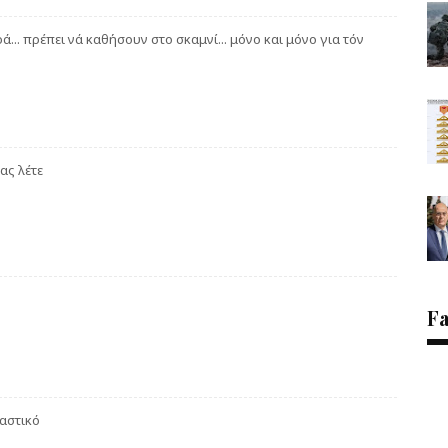
ά... πρέπει νά καθήσουν στο σκαμνί... μόνο και μόνο για τόν
ας λέτε
F
γαστικό