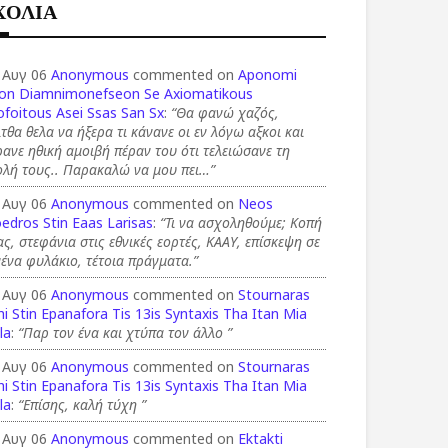
ΧΟΛΙΑ
 Αυγ 06
Anonymous
commented on
Aponomi
on Diamnimonefseon Se Axiomatikous
foitous Asei Ssas San Sx
:
“Θα φανώ χαζός,
τθα θελα να ήξερα τι κάνανε οι εν λόγω αξκοι και
ανε ηθική αμοιβή πέραν του ότι τελειώσανε τη
ολή τους.. Παρακαλώ να μου πει…”
 Αυγ 06
Anonymous
commented on
Neos
edros Stin Eaas Larisas
:
“Τι να ασχοληθούμε; Κοπή
ας, στεφάνια στις εθνικές εορτές, ΚΑΑΥ, επίσκεψη σε
ένα φυλάκιο, τέτοια πράγματα.”
 Αυγ 06
Anonymous
commented on
Stournaras
i Stin Epanafora Tis 13is Syntaxis Tha Itan Mia
la
:
“Παρ τον ένα και χτύπα τον άλλο ”
 Αυγ 06
Anonymous
commented on
Stournaras
i Stin Epanafora Tis 13is Syntaxis Tha Itan Mia
la
:
“Επίσης, καλή τύχη ”
 Αυγ 06
Anonymous
commented on
Ektakti