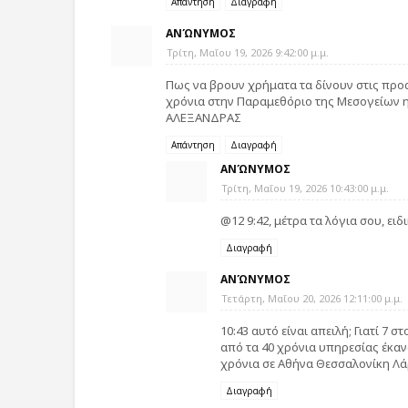
Απάντηση
Διαγραφή
ΑΝΏΝΥΜΟΣ
Τρίτη, Μαΐου 19, 2026 9:42:00 μ.μ.
Πως να βρουν χρήματα τα δίνουν στις πρ
χρόνια στην Παραμεθόριο της Μεσογείων η
ΑΛΕΞΑΝΔΡΑΣ
Απάντηση
Διαγραφή
ΑΝΏΝΥΜΟΣ
Τρίτη, Μαΐου 19, 2026 10:43:00 μ.μ.
@12 9:42, μέτρα τα λόγια σου, ειδ
Διαγραφή
ΑΝΏΝΥΜΟΣ
Τετάρτη, Μαΐου 20, 2026 12:11:00 μ.μ.
10:43 αυτό είναι απειλή; Γιατί 7
από τα 40 χρόνια υπηρεσίας έκαν
χρόνια σε Αθήνα Θεσσαλονίκη Λάρ
Διαγραφή