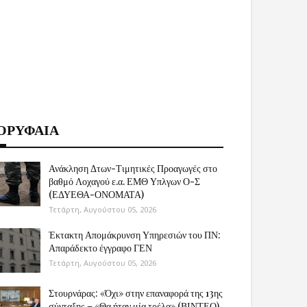
ΟΡΥΦΑΙΑ
Ανάκληση Δτων-Τιμητικές Προαγωγές στο
βαθμό Λοχαγού ε.α. ΕΜΘ Υπλγων Ο-Σ
(ΕΔΥΕΘΑ-ΟΝΟΜΑΤΑ)
Τετάρτη, Αυγούστου 05, 2026
Έκτακτη Απομάκρυνση Υπηρεσιών του ΠΝ:
Απαράδεκτο έγγραφο ΓΕΝ
Τετάρτη, Αυγούστου 05, 2026
Στουρνάρας: «Όχι» στην επαναφορά της 13ης
σύνταξης – «Θα ήταν μία τρέλα» (ΒΙΝΤΕΟ)