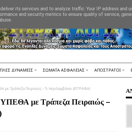
eliver its services and to analyze traffic. Your IP address and 
ormance and security metrics to ensure quality of service, gen
abuse.
ΠΛΕΣ ΔΥΝΑΜΕΙΣ
ΣΩΜΑΤΑ ΑΣΦΑΛΕΙΑΣ
ΑΠΟΣΤΡΑΤΟΙ
ΘΑ με Τράπεζα Πειραιώς –Τι περιλαμβάνει (ΕΓΓΡΑΦΑ)
Α
α ΥΠΕΘΑ με Τράπεζα Πειραιώς –
)