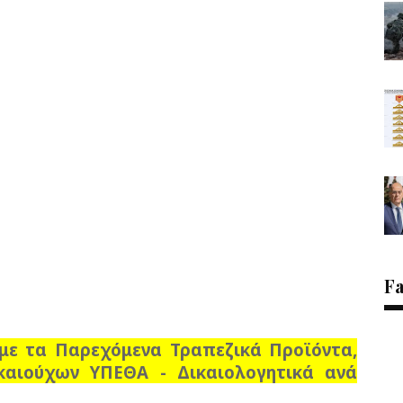
F
με τα Παρεχόμενα Τραπεζικά Προϊόντα,
καιούχων ΥΠΕΘΑ - Δικαιολογητικά ανά