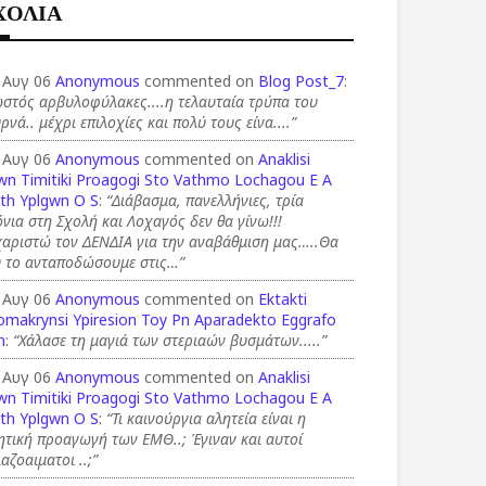
ΧΟΛΙΑ
 Αυγ 06
Anonymous
commented on
Blog Post_7
:
στός αρβυλοφύλακες....η τελαυταία τρύπα του
ρνά.. μέχρι επιλοχίες και πολύ τους είνα....”
 Αυγ 06
Anonymous
commented on
Anaklisi
wn Timitiki Proagogi Sto Vathmo Lochagou E A
th Yplgwn O S
:
“Διάβασμα, πανελλήνιες, τρία
νια στη Σχολή και Λοχαγός δεν θα γίνω!!!
χαριστώ τον ΔΕΝΔΙΑ για την αναβάθμιση μας…..Θα
υ το ανταποδώσουμε στις…”
 Αυγ 06
Anonymous
commented on
Ektakti
omakrynsi Ypiresion Toy Pn Aparadekto Eggrafo
n
:
“Χάλασε τη μαγιά των στεριαών βυσμάτων.....”
 Αυγ 06
Anonymous
commented on
Anaklisi
wn Timitiki Proagogi Sto Vathmo Lochagou E A
th Yplgwn O S
:
“Τι καινούργια αλητεία είναι η
ητική προαγωγή των ΕΜΘ..; Έγιναν και αυτοί
αζοαιματοι ..;”