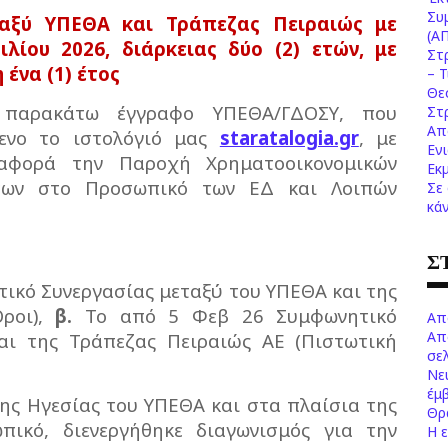
Συ
αξύ ΥΠΕΘΑ και Τράπεζας Πειραιώς με
(Α
λίου 2026, διάρκειας δύο (2) ετών, με
Στ
ένα (1) έτος
– 
Θε
παρακάτω έγγραφο ΥΠΕΘΑ/ΓΔΟΣΥ, που
Στ
Απ
μενο το ιστολόγιό μας
staratalogia.gr
, με
Εν
αφορά την Παροχή Χρηματοοικονομικών
Εκ
ντων στο Προσωπικό των ΕΔ και Λοιπών
Σε
κά
Σ
ικό Συνεργασίας μεταξύ του ΥΠΕΘΑ και της
Όροι),
β.
Το από 5 Φεβ 26 Συμφωνητικό
Απ
Απ
αι της Τράπεζας Πειραιώς ΑΕ (Πιστωτική
σελ
Νε
έμ
 της Ηγεσίας του ΥΠΕΘΑ και στα πλαίσια της
Θρ
πικό, διενεργήθηκε διαγωνισμός για την
Η 