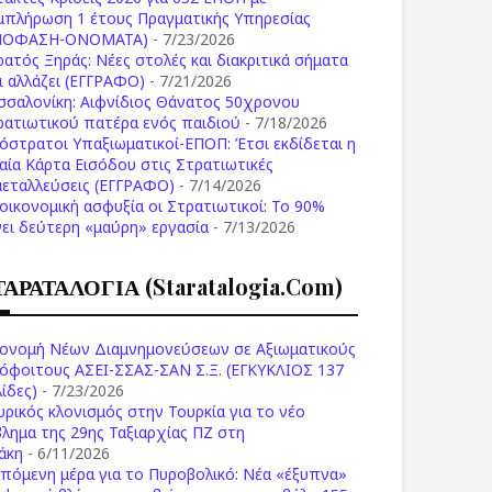
μπλήρωση 1 έτους Πραγματικής Υπηρεσίας
ΠΟΦΑΣΗ-ONOMATA)
- 7/23/2026
ρατός Ξηράς: Νέες στολές και διακριτικά σήματα
Τι αλλάζει (ΕΓΓΡΑΦΟ)
- 7/21/2026
σσαλονίκη: Αιφνίδιος Θάνατος 50χρονου
ρατιωτικού πατέρα ενός παιδιού
- 7/18/2026
όστρατοι Υπαξιωματικοί-ΕΠΟΠ: Έτσι εκδίδεται η
ιαία Κάρτα Εισόδου στις Στρατιωτικές
μεταλλεύσεις (ΕΓΓΡΑΦΟ)
- 7/14/2026
 οικονομική ασφυξία οι Στρατιωτικοί: Το 90%
νει δεύτερη «μαύρη» εργασία
- 7/13/2026
ΤΑΡΑΤΑΛΟΓΙΑ (staratalogia.com)
ονομή Νέων Διαμνημονεύσεων σε Αξιωματικούς
όφοιτους ΑΣΕΙ-ΣΣΑΣ-ΣΑΝ Σ.Ξ. (ΕΓΚΥΚΛΙΟΣ 137
ίδες)
- 7/23/2026
υρικός κλονισμός στην Τουρκία για το νέο
βλημα της 29ης Ταξιαρχίας ΠΖ στη
άκη
- 6/11/2026
επόμενη μέρα για το Πυροβολικό: Νέα «έξυπνα»