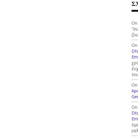
Σ
On
“σω
ζου
On
Dt
Em
χρό
Ευ
το
On
Ap
Ge
On
Dt
Em
τιμ
γαλ