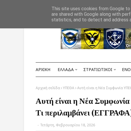
Αρχική
ΟΡΟΙ ΧΡΗΣΗΣ
ΕΠΙΚΟΙΝΩΝΙΑ
This site uses cookies from Google to d
are shared with Google along with perf
statistics, and to detect and address 
ΑΡΧΙΚΗ
ΕΛΛΑΔΑ
ΣΤΡΑΤΙΩΤΙΚΟΙ
ΕΝΟ
Αρχική σελίδα
ΥΠΕΘΑ
Αυτή είναι η Νέα Συμφωνία ΥΠΕ
Αυτή είναι η Νέα Συμφωνί
Τι περιλαμβάνει (ΕΓΓΡΑΦΑ
-
Τετάρτη, Φεβρουαρίου 18, 2026