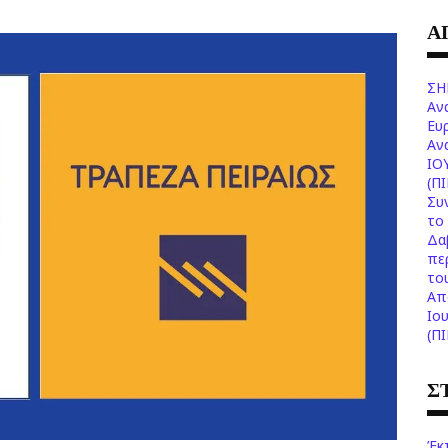
Α
ΣΗ
Αν
Ευ
Aν
ΙΟ
(Π
Συ
το 
Δα
πε
το
Aπ
Ιο
(Π
Σ
Έκ