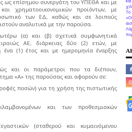
κα
ος ως επίσημου συνεργάτη του ΥΠΕΘΑ και με
χι
και χρηματοοικονομικών προϊόντων, με
Το 
οσωπικό των ΕΔ, καθώς και σε λοιπούς
«Ο
αι
ριστούν αναλυτικά με την παρούσα.
Λά
πυ
ωτέρω (α) και (β) σχετικά συμφωνητικά
ιραιώς ΑΕ, διάρκειας δύο (2) ετών, με
Α
ένα (1) έτος και με ημερομηνία έναρξης
θώς και οι παράμετροι που τα διέπουν,
τημα «Α» της παρούσας και αφορούν σε:
ροφές ποσών) για τη χρήση της πιστωτικής
ριλαμβανομένων και των προθεσμιακών
εγαστικών (σταθερού και κυμαινόμενου