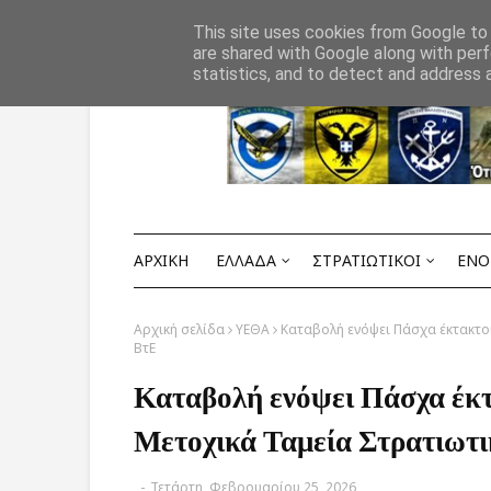
Αρχική
ΟΡΟΙ ΧΡΗΣΗΣ
ΕΠΙΚΟΙΝΩΝΙΑ
This site uses cookies from Google to d
are shared with Google along with perf
statistics, and to detect and address 
ΑΡΧΙΚΗ
ΕΛΛΑΔΑ
ΣΤΡΑΤΙΩΤΙΚΟΙ
ΕΝΟ
Αρχική σελίδα
ΥΕΘΑ
Καταβολή ενόψει Πάσχα έκτακτο
ΒτΕ
Καταβολή ενόψει Πάσχα έκτ
Μετοχικά Ταμεία Στρατιωτ
-
Τετάρτη, Φεβρουαρίου 25, 2026