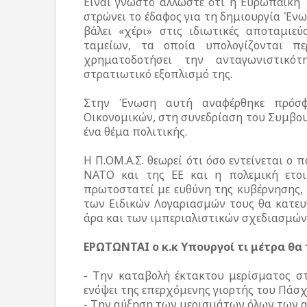
Είναι γνωστό άλλωστε ότι η Ευρωπαϊκή 
στρώνει το έδαφος για τη δημιουργία Έν
βάλει «χέρι» στις ιδιωτικές αποταμιε
ταμείων, τα οποία υπολογίζονται π
χρηματοδοτήσει την ανταγωνιστικό
στρατιωτικό εξοπλισμό της.
Στην Ένωση αυτή αναφέρθηκε πρόσφ
Οικονομικών, στη συνεδρίαση του Συμβου
ένα θέμα πολιτικής.
Η Π.ΟΜ.Α.Σ. θεωρεί ότι όσο εντείνεται ο
ΝΑΤΟ και της ΕΕ και η πολεμική ετο
πρωτοστατεί με ευθύνη της κυβέρνησης,
των Ειδικών Λογαριασμών τους θα κατε
άρα και των ιμπεριαλιστικών σχεδιασμών 
ΕΡΩΤΩΝΤΑΙ ο κ.κ Υπουργοί τι μέτρα θα 
- Την καταβολή έκτακτου μερίσματος σ
ενόψει της επερχόμενης γιορτής του Πάσχ
- Την αύξηση των μερισμάτων όλων των 