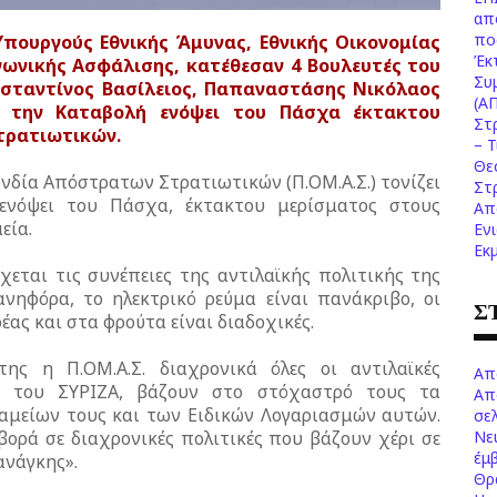
απ
πο
Υπουργούς Εθνικής Άμυνας, Εθνικής Οικονομίας
Έκ
νωνικής Ασφάλισης, κατέθεσαν 4 Βουλευτές του
Συ
σταντίνος Βασίλειος, Παπαναστάσης Νικόλαος
(Α
ε την Καταβολή ενόψει του Πάσχα έκτακτου
Στ
τρατιωτικών.
– 
Θε
δία Απόστρατων Στρατιωτικών (Π.ΟΜ.Α.Σ.) τονίζει
Στ
ενόψει του Πάσχα, έκτακτου μερίσματος στους
Απ
εία.
Εν
Εκ
χεται τις συνέπειες της αντιλαϊκής πολιτικής της
ανηφόρα, το ηλεκτρικό ρεύμα είναι πανάκριβο, οι
Σ
έας και στα φρούτα είναι διαδοχικές.
ς η Π.ΟΜ.Α.Σ. διαχρονικά όλες οι αντιλαϊκές
Απ
ι του ΣΥΡΙΖΑ, βάζουν στο στόχαστρό τους τα
Απ
αμείων τους και των Ειδικών Λογαριασμών αυτών.
σελ
Νε
βορά σε διαχρονικές πολιτικές που βάζουν χέρι σε
έμ
ανάγκης».
Θρ