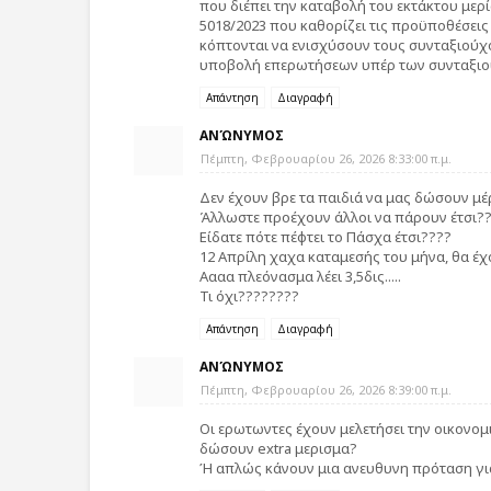
που διέπει την καταβολή του εκτάκτου μερί
5018/2023 που καθορίζει τις προϋποθέσεις
κόπτονται να ενισχύσουν τους συνταξιούχ
υποβολή επερωτήσεων υπέρ των συνταξι
Απάντηση
Διαγραφή
ΑΝΏΝΥΜΟΣ
Πέμπτη, Φεβρουαρίου 26, 2026 8:33:00 π.μ.
Δεν έχουν βρε τα παιδιά να μας δώσουν μέρι
Άλλωστε προέχουν άλλοι να πάρουν έτσι?
Είδατε πότε πέφτει το Πάσχα έτσι????
12 Απρίλη χαχα καταμεσής του μήνα, θα έχουμ
Αααα πλεόνασμα λέει 3,5δις.....
Τι όχι????????
Απάντηση
Διαγραφή
ΑΝΏΝΥΜΟΣ
Πέμπτη, Φεβρουαρίου 26, 2026 8:39:00 π.μ.
Οι ερωτωντες έχουν μελετήσει την οικονομ
δώσουν extra μερισμα?
Ή απλώς κάνουν μια ανευθυνη πρόταση για