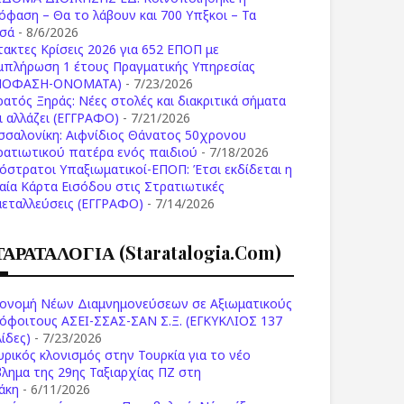
όφαση – Θα το λάβουν και 700 Υπξκοι – Τα
σά
- 8/6/2026
τακτες Κρίσεις 2026 για 652 ΕΠΟΠ με
μπλήρωση 1 έτους Πραγματικής Υπηρεσίας
ΠΟΦΑΣΗ-ONOMATA)
- 7/23/2026
ρατός Ξηράς: Νέες στολές και διακριτικά σήματα
Τι αλλάζει (ΕΓΓΡΑΦΟ)
- 7/21/2026
σσαλονίκη: Αιφνίδιος Θάνατος 50χρονου
ρατιωτικού πατέρα ενός παιδιού
- 7/18/2026
όστρατοι Υπαξιωματικοί-ΕΠΟΠ: Έτσι εκδίδεται η
ιαία Κάρτα Εισόδου στις Στρατιωτικές
μεταλλεύσεις (ΕΓΓΡΑΦΟ)
- 7/14/2026
ΤΑΡΑΤΑΛΟΓΙΑ (staratalogia.com)
ονομή Νέων Διαμνημονεύσεων σε Αξιωματικούς
όφοιτους ΑΣΕΙ-ΣΣΑΣ-ΣΑΝ Σ.Ξ. (ΕΓΚΥΚΛΙΟΣ 137
ίδες)
- 7/23/2026
υρικός κλονισμός στην Τουρκία για το νέο
βλημα της 29ης Ταξιαρχίας ΠΖ στη
άκη
- 6/11/2026