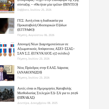
σύνταξης – «Θα ήταν μία τρέλα» (ΒΙΝΤΕΟ)
Σάββατο, Ιουλίου 25, 2026
ΓΕΣ: Αυτή είναι η διαδικασία για
Προκαταβολή Οδοιπορικών Εξόδων
(ΕΓΓΡΑΦΟ)
Πέμπτη, Αυγούστου 06, 2026
Απονομή Νέων Διαμνημονεύσεων σε
Αξιωματικούς Απόφοιτους ΑΣΕΙ-ΣΣΑΣ-
ΣΑΝ Σ.Ξ. (ΕΓΚΥΚΛΙΟΣ 137 σελίδες)
Πέμπτη, Ιουλίου 23, 2026
Νέος Πρόεδρος στην ΕΑΑΣ Λάρισας
(ΑΝΑΚΟΙΝΩΣΗ)
Πέμπτη, Ιουλίου 23, 2026
Αυτές είναι οι Ημερομηνίες Καταβολής
Μισθοδοσίας Στελεχών ΕΔ-ΣΑ για το 2026
(ΠINAKAΣ)
Δευτέρα, Δεκεμβρίου 08, 2025