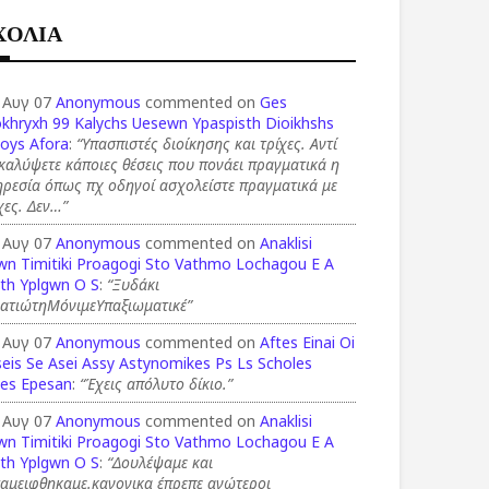
ΧΟΛΙΑ
 Αυγ 07
Anonymous
commented on
Ges
okhryxh 99 Kalychs Uesewn Ypaspisth Dioikhshs
ioys Afora
:
“Υπασπιστές διοίκησης και τρίχες. Αντί
καλύψετε κάποιες θέσεις που πονάει πραγματικά η
ρεσία όπως πχ οδηγοί ασχολείστε πραγματικά με
χες. Δεν…”
 Αυγ 07
Anonymous
commented on
Anaklisi
wn Timitiki Proagogi Sto Vathmo Lochagou E A
th Yplgwn O S
:
“Ξυδάκι
ρατιώτηΜόνιμεΥπαξιωματικέ”
 Αυγ 07
Anonymous
commented on
Aftes Einai Oi
eis Se Asei Assy Astynomikes Ps Ls Scholes
ies Epesan
:
“Έχεις απόλυτο δίκιο.”
 Αυγ 07
Anonymous
commented on
Anaklisi
wn Timitiki Proagogi Sto Vathmo Lochagou E A
th Yplgwn O S
:
“Δουλέψαμε και
ταμειφθηκαμε.κανονικα έπρεπε ανώτεροι