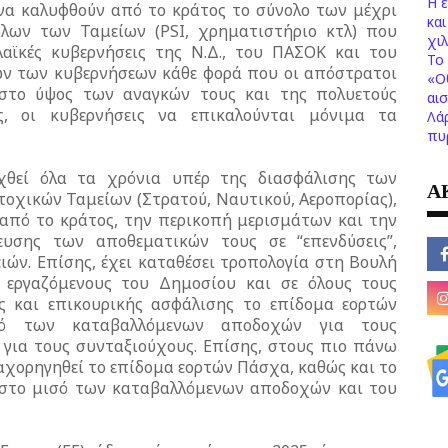
Η 
 να καλυφθούν από το κράτος το σύνολο των μέχρι
κα
λων των Ταμείων (PSI, χρηματιστήριο κτλ) που
χι
λαϊκές κυβερνήσεις της Ν.Δ., του ΠΑΣΟΚ και του
Το 
λων των κυβερνήσεων κάθε φορά που οι απόστρατοι
«Ο
στο ύψος των αναγκών τους και της πολυετούς
αι
ς, οι κυβερνήσεις να επικαλούνται μόνιμα τα
Λά
πυ
χθεί όλα τα χρόνια υπέρ της διασφάλισης των
Α
οχικών Ταμείων (Στρατού, Ναυτικού, Αεροπορίας),
από το κράτος, την περικοπή μερισμάτων και την
ευσης των αποθεματικών τους σε “επενδύσεις”,
ν. Επίσης, έχει καταθέσει τροπολογία στη Βουλή
 εργαζόμενους του Δημοσίου και σε όλους τους
 και επικουρικής ασφάλισης το επίδομα εορτών
οσό των καταβαλλόμενων αποδοχών για τους
 για τους συνταξιούχους. Επίσης, στους πιο πάνω
αχορηγηθεί το επίδομα εορτών Πάσχα, καθώς και το
α στο μισό των καταβαλλόμενων αποδοχών και του