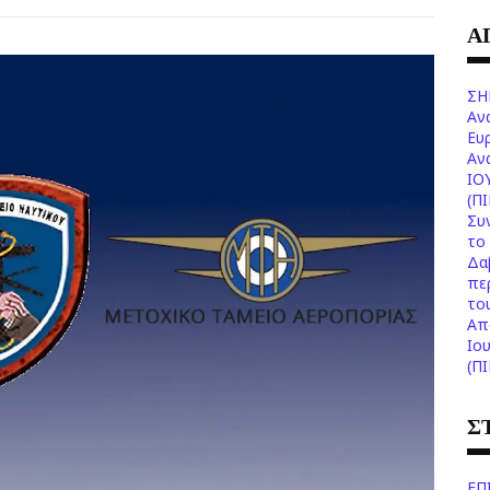
Α
ΣΗ
Αν
Ευ
Aν
ΙΟ
(Π
Συ
το 
Δα
πε
το
Aπ
Ιο
(Π
Σ
ΕΠ