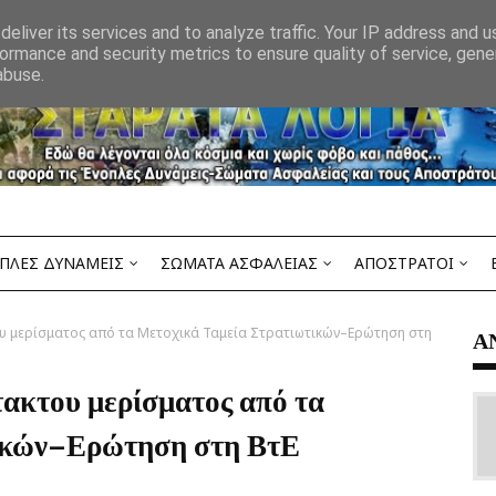
eliver its services and to analyze traffic. Your IP address and 
ormance and security metrics to ensure quality of service, gen
abuse.
ΠΛΕΣ ΔΥΝΑΜΕΙΣ
ΣΩΜΑΤΑ ΑΣΦΑΛΕΙΑΣ
ΑΠΟΣΤΡΑΤΟΙ
υ μερίσματος από τα Μετοχικά Ταμεία Στρατιωτικών–Ερώτηση στη
Α
ακτου μερίσματος από τα
ικών–Ερώτηση στη ΒτΕ