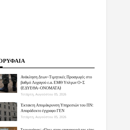
ΟΡΥΦΑΙΑ
Ανάκληση Δτων-Τιμητικές Προαγωγές στο
βαθμό Λοχαγού ε.α. ΕΜΘ Υπλγων Ο-Σ
(ΕΔΥΕΘΑ-ΟΝΟΜΑΤΑ)
Τετάρτη, Αυγούστου 05, 2026
Έκτακτη Απομάκρυνση Υπηρεσιών του ΠΝ:
Απαράδεκτο έγγραφο ΓΕΝ
Τετάρτη, Αυγούστου 05, 2026
Στουρνάρας: «Όχι» στην επαναφορά της 13ης