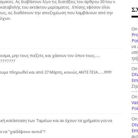
σματος. Ας διαβάσουν λίγο τις διατάξεις του άρθρου 30 του ν.
 καταβολής του εκτάκτου μερίσματος . Επίσης εφόσον όλοι
Σ
ους, ας διαθέσουν την αποζημίωση που λαμβάνουν από την
ούχων.
On
Pr
Po
να 
υπη
σμα, μην τους πιέζετε, και χάσουν τον ύπνο τους......
τρί
????????
On
ε πληρωθεί και από 27 Μάρτη, κοινώς ΑΝΤΕ ΓΕΙΑ.......!!!!!!!!
Dt
Em
Στ
On
Vas
Po
On
ική κατάσταση των Ταμείων και αν έχουν τα χρήματα για να
Dt
Em
 να "χαϊδέψουν αυτιά"?
αν